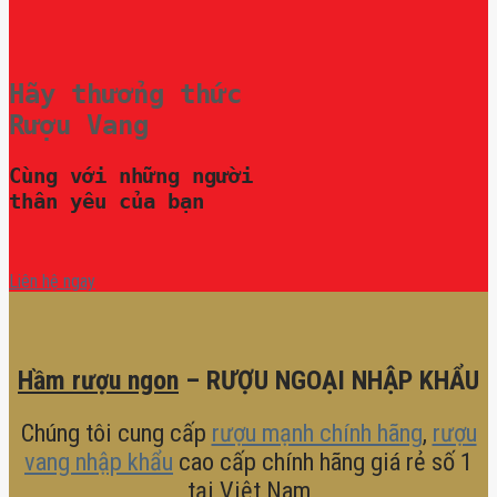
Hãy thưởng thức
Rượu Vang
Cùng với những người
thân yêu của bạn
Liên hệ ngay
Hầm rượu ngon
– RƯỢU NGOẠI NHẬP KHẨU
Chúng tôi cung cấp
rượu mạnh chính hãng
,
rượu
vang nhập khẩu
cao cấp chính hãng giá rẻ số 1
tại Việt Nam