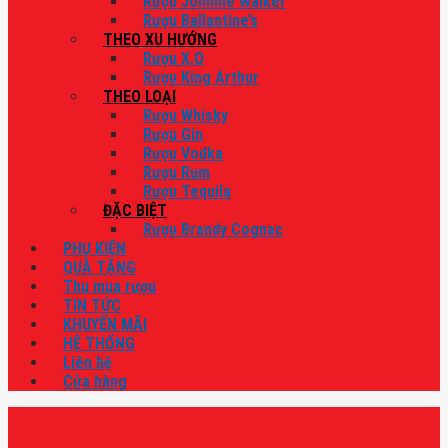
Rượu Johnnie Walker
Rượu Ballantine’s
THEO XU HƯỚNG
Rượu X.O
Rượu King Arthur
THEO LOẠI
Rượu Whisky
Rượu Gin
Rượu Vodka
Rượu Rum
Rượu Tequila
ĐẶC BIỆT
Rượu Brandy Cognac
PHỤ KIỆN
QUÀ TẶNG
Thu mua rượu
TIN TỨC
KHUYẾN MÃI
HỆ THỐNG
Liên hệ
Cửa hàng