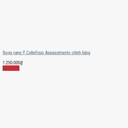
Rượu vang Ý Collefrisio Appassimento chính hãng
1.250.000
₫
Mua ngay