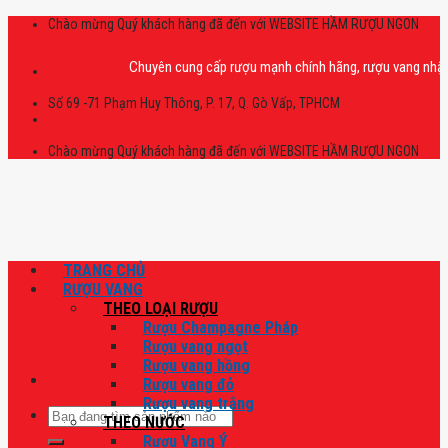
Skip
Chào mừng Quý khách hàng đã đến với WEBSITE HẦM RƯỢU NGON
to
content
Chuyên cung cấp rượu mạnh chính hãng, rượu vang nhập khẩu c
Số 69 -71 Phạm Huy Thông, P. 17, Q. Gò Vấp, TPHCM
Chào mừng Quý khách hàng đã đến với WEBSITE HẦM RƯỢU NGON
TRANG CHỦ
RƯỢU VANG
THEO LOẠI RƯỢU
Rượu Champagne Pháp
Rượu vang ngọt
Rượu vang hồng
Rượu vang đỏ
Rượu vang trắng
Tìm
THEO NƯỚC
kiếm:
Rượu Vang Ý