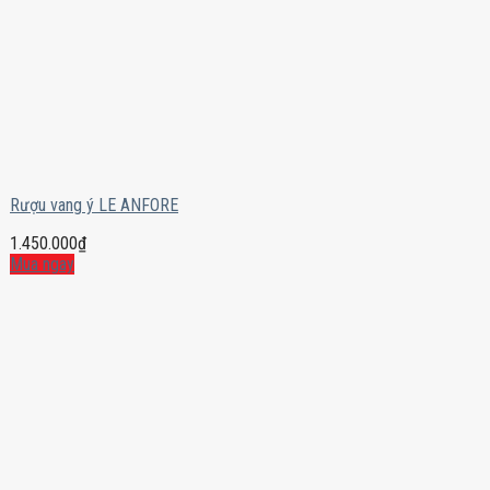
Rượu vang ý LE ANFORE
1.450.000
₫
Mua ngay