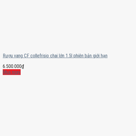
Rượu vang CF collefrisio chai lớn 1.5l phiên bản giới hạn
6.500.000
₫
Mua ngay