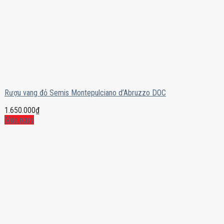
Rượu vang đỏ Semis Montepulciano d’Abruzzo DOC
1.650.000
₫
Mua ngay