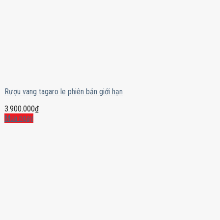
Rượu vang tagaro le phiên bản giới hạn
3.900.000
₫
Mua ngay