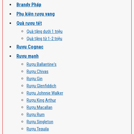
Brandy Pháp
Phụ kiện rượu vang
Quà rượu tết
Quà tặng dưới 1 triệu
Quà tặng từ 1-2 triệu
Rượu Cognac
Rượu mạnh
Rượu Ballantine's
Rượu Chivas
Rượu Gin
Rượu Glenfiddich
Rượu Johnnie Walker
Rượu King Arthur
Rượu Macallan
Rượu Rum
Rượu Singleton
Rượu Tequila