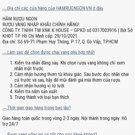
Địa chỉ các cửa hàng của HAMRUONGON.VN ở đâu
HẦM RƯỢU NGON
RƯỢU VANG NHẬP KHẨU CHÍNH HÃNG!
CÔNG TY TNHH TM XNK K HOUSE – GPKD số 0317003916 | Bởi Sở
KHĐT TP. Hồ Chí Minh cấp: 29/10/2021
Địa chỉ: Số 69-71 Phạm Huy Thông, P. 17, Q. Gò Vấp, TPHCM
Làm sao để chọn được chai vang phù hợp nhất
Kiểm tra nhãn đằng sau. Khi chọn rượu vang không chỉ xem
nhãn mặt trước.
Cảm nhận hương thơm từ khứu giác. Sau bước đọc nhãn chai
cả trước và sau, hãy để mũi đánh giá mùi thơm của rượu.
Cảm nhận hương vị từ lưỡi.
Kiểm tra năm sản xuất.
Trung thành với loại bạn thích.
Thời gian giao hàng trong bao lâu?
Giao hàng toàn quốc trong vòng 2-3 ngày. Nội thành trong ngày. Hỗ
trợ 24/7
Rượu vang uống nó có tốt cho sức khoẻ không?