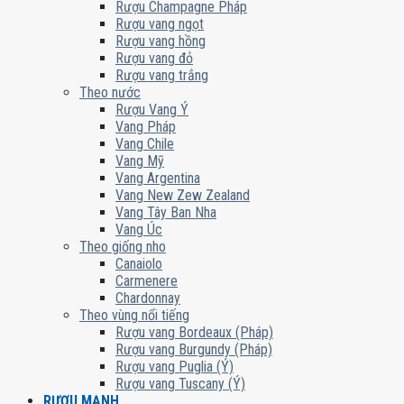
Rượu Champagne Pháp
Rượu vang ngọt
Rượu vang hồng
Rượu vang đỏ
Rượu vang trắng
Theo nước
Rượu Vang Ý
Vang Pháp
Vang Chile
Vang Mỹ
Vang Argentina
Vang New Zew Zealand
Vang Tây Ban Nha
Vang Úc
Theo giống nho
Canaiolo
Carmenere
Chardonnay
Theo vùng nổi tiếng
Rượu vang Bordeaux (Pháp)
Rượu vang Burgundy (Pháp)
Rượu vang Puglia (Ý)
Rượu vang Tuscany (Ý)
RƯỢU MẠNH