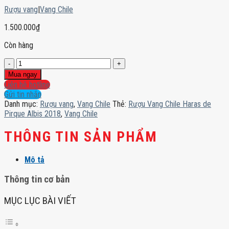
Rượu vang
|
Vang Chile
1.500.000
₫
Còn hàng
Rượu
Vang
Mua ngay
Chile
Liên hệ hotline
Haras
Gửi tin nhắn
de
Danh mục:
Rượu vang
,
Vang Chile
Thẻ:
Rượu Vang Chile Haras de
Pirque
Pirque Albis 2018
,
Vang Chile
Albis
2018
THÔNG TIN SẢN PHẨM
số
lượng
Mô tả
Thông tin cơ bản
MỤC LỤC BÀI VIẾT