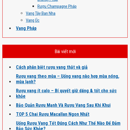
Rượu Champagne Pháp
Vang Tây Ban Nha
Vang Úc
Vang Pháp
Bài viết mới
Cách phân biệt rượu vang thật và giả
Rượu vang theo mùa – Uống vang nào hợp mùa nóng,
mùa lạnh?
Rượu vang ít calo – Bí quyết giữ dáng & tốt cho sức
khỏe
Bảo Quản Rượu Mạnh Và Rượu Vang Sau Khi Khui
TOP 5 Chai Rượu Macallan Ngon Nhất
Uống Rượu Vang Tết Đúng Cách Như Thế Nào Để Đảm
Bảo Sức Khỏe?