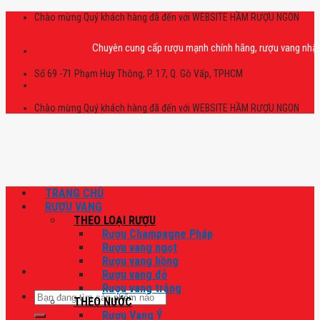
Skip
Chào mừng Quý khách hàng đã đến với WEBSITE HẦM RƯỢU NGON
to
content
Chuyên cung cấp rượu mạnh chính hãng, rượu vang nhập khẩu ca
Số 69 -71 Phạm Huy Thông, P. 17, Q. Gò Vấp, TPHCM
Chào mừng Quý khách hàng đã đến với WEBSITE HẦM RƯỢU NGON
TRANG CHỦ
RƯỢU VANG
THEO LOẠI RƯỢU
Rượu Champagne Pháp
Rượu vang ngọt
Rượu vang hồng
Rượu vang đỏ
Rượu vang trắng
Tìm
THEO NƯỚC
kiếm:
Rượu Vang Ý