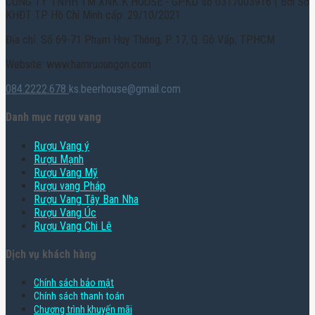
CÔNG TY TNHH TM XNK K HOUSE - GPKD số 0317003916 | Bởi Sở
KHĐT TP. Hồ Chí Minh cấp: 29/10/2021
Địa chỉ: Số 69-71 Phạm Huy Thông, P. 17, Q. Gò Vấp, TPHCM
Website: www.hamruoungon.com
084.2222.678
ks.beerhouse@gmail.com
Danh mục rượu vang
Rượu Vang ý
Rượu Mạnh
Rượu Vang Mỹ
Rượu vang Pháp
Rượu Vang Tây Ban Nha
Rượu Vang Úc
Rượu Vang Chi Lê
Dịch vụ khách hàng
Chính sách bảo mật
Chính sách thanh toán
Chương trình khuyến mãi