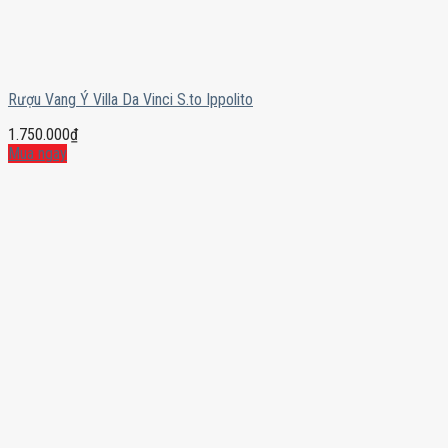
Rượu Vang Ý Villa Da Vinci S.to Ippolito
1.750.000
₫
Mua ngay