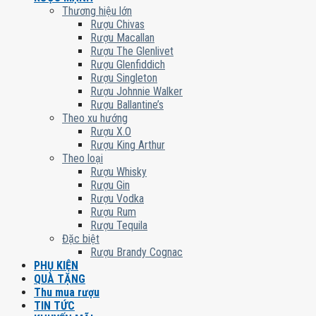
Thương hiệu lớn
Rượu Chivas
Rượu Macallan
Rượu The Glenlivet
Rượu Glenfiddich
Rượu Singleton
Rượu Johnnie Walker
Rượu Ballantine’s
Theo xu hướng
Rượu X.O
Rượu King Arthur
Theo loại
Rượu Whisky
Rượu Gin
Rượu Vodka
Rượu Rum
Rượu Tequila
Đặc biệt
Rượu Brandy Cognac
PHỤ KIỆN
QUÀ TẶNG
Thu mua rượu
TIN TỨC