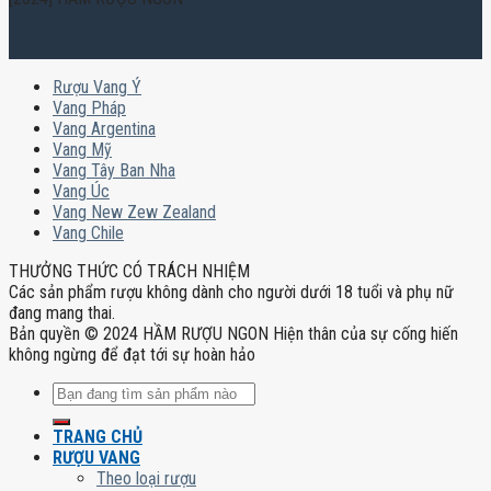
Rượu Vang Ý
Vang Pháp
Vang Argentina
Vang Mỹ
Vang Tây Ban Nha
Vang Úc
Vang New Zew Zealand
Vang Chile
THƯỞNG THỨC CÓ TRÁCH NHIỆM
Các sản phẩm rượu không dành cho người dưới 18 tuổi và phụ nữ
đang mang thai.
Bản quyền © 2024 HẦM RƯỢU NGON Hiện thân của sự cống hiến
không ngừng để đạt tới sự hoàn hảo
Tìm
kiếm:
TRANG CHỦ
RƯỢU VANG
Theo loại rượu