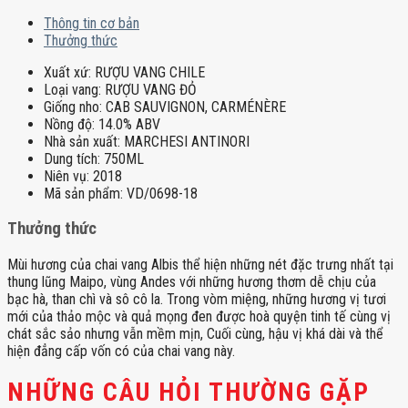
Thông tin cơ bản
Thưởng thức
Xuất xứ:
RƯỢU VANG CHILE
Loại vang:
RƯỢU VANG ĐỎ
Giống nho:
CAB SAUVIGNON, CARMÉNÈRE
Nồng độ:
14.0% ABV
Nhà sản xuất:
MARCHESI ANTINORI
Dung tích:
750ML
Niên vụ:
2018
Mã sản phẩm:
VD/0698-18
Thưởng thức
Mùi hương của chai vang Albis thể hiện những nét đặc trưng nhất tại
thung lũng Maipo, vùng Andes với những hương thơm dễ chịu của
bạc hà, than chì và sô cô la. Trong vòm miệng, những hương vị tươi
mới của thảo mộc và quả mọng đen được hoà quyện tinh tế cùng vị
chát sắc sảo nhưng vẫn mềm mịn, Cuối cùng, hậu vị khá dài và thể
hiện đẳng cấp vốn có của chai vang này.
NHỮNG CÂU HỎI THƯỜNG GẶP