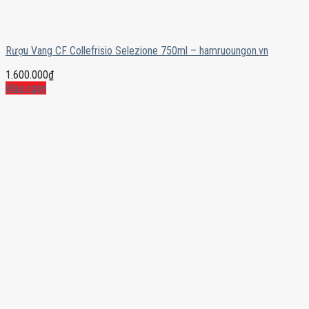
Rượu Vang CF Collefrisio Selezione 750ml – hamruoungon.vn
1.600.000
₫
Mua ngay