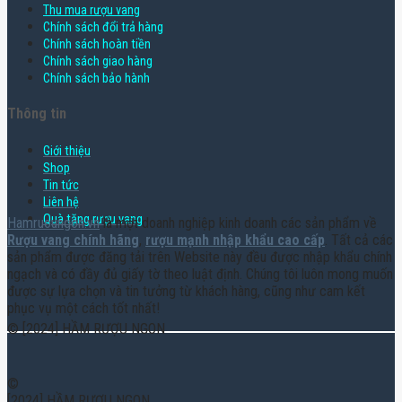
Thu mua rượu vang
Chính sách đổi trả hàng
Chính sách hoàn tiền
Chính sách giao hàng
Chính sách bảo hành
Thông tin
Giới thiệu
Shop
Tin tức
Liên hệ
Quà tặng rượu vang
Hamruoungon.vn
là một doanh nghiệp kinh doanh các sản phẩm về
Rượu vang chính hãng
,
rượu mạnh nhập khẩu cao cấp
. Tất cả các
sản phẩm được đăng tải trên Website này đều được nhập khẩu chính
ngạch và có đầy đủ giấy tờ theo luật định. Chúng tôi luôn mong muốn
được sự lựa chọn và tin tưởng từ khách hàng, cũng như cam kết
phục vụ một cách tốt nhất!
© [2024] HẦM RƯỢU NGON
©
[2024] HẦM RƯỢU NGON