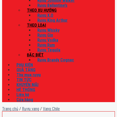
Rượu Johnnie Walker
Rượu Ballantine’s
THEO XU HƯỚNG
Rượu X.O
Rượu King Arthur
THEO LOẠI
Rượu Whisky
Rượu Gin
Rượu Vodka
Rượu Rum
Rượu Tequila
ĐẶC BIỆT
Rượu Brandy Cognac
PHỤ KIỆN
QUÀ TẶNG
Thu mua rượu
TIN TỨC
KHUYẾN MÃI
HỆ THỐNG
Liên hệ
Cửa hàng
Trang chủ
/
Rượu vang
/
Vang Chile