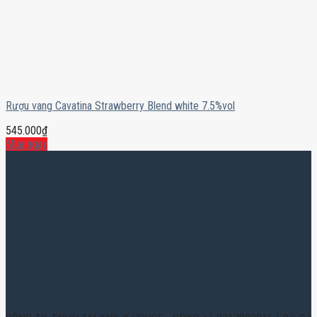
Rượu vang Cavatina Strawberry Blend white 7.5%vol
545.000
₫
Mua ngay