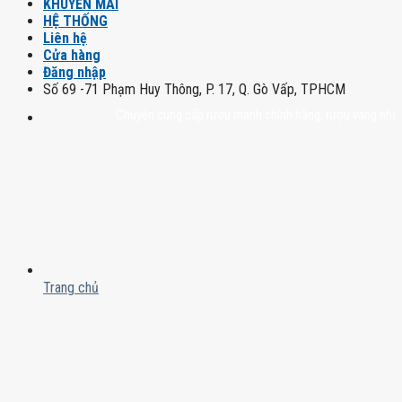
KHUYẾN MÃI
HỆ THỐNG
Liên hệ
Cửa hàng
Đăng nhập
Số 69 -71 Phạm Huy Thông, P. 17, Q. Gò Vấp, TPHCM
Chuyên cung cấp rượu mạnh chính hãng, rượu vang nhập khẩu ca
Trang chủ