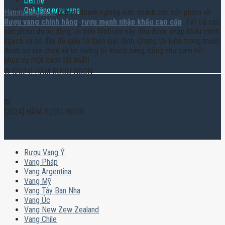
Liên hệ
Quà tặng rượu vang
Hamruoungon.vn
là một doanh nghiệp kinh doanh các sản phẩm về
Rượu vang chính hãng
,
rượu mạnh nhập khẩu cao cấp
. Tất cả các
sản phẩm được đăng tải trên Website này đều được nhập khẩu chính
ngạch và có đầy đủ giấy tờ theo luật định. Chúng tôi luôn mong muốn
được sự lựa chọn và tin tưởng từ khách hàng, cũng như cam kết
phục vụ một cách tốt nhất!
© [2024] HẦM RƯỢU NGON
©
[2024] HẦM RƯỢU NGON
Rượu Vang Ý
Vang Pháp
Vang Argentina
Vang Mỹ
Vang Tây Ban Nha
Vang Úc
Vang New Zew Zealand
Vang Chile