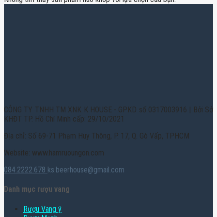
CÔNG TY TNHH TM XNK K HOUSE - GPKD số 0317003916 | Bởi Sở
KHĐT TP. Hồ Chí Minh cấp: 29/10/2021
Địa chỉ: Số 69-71 Phạm Huy Thông, P. 17, Q. Gò Vấp, TPHCM
Website: www.hamruoungon.com
084.2222.678
ks.beerhouse@gmail.com
Danh mục rượu vang
Rượu Vang ý