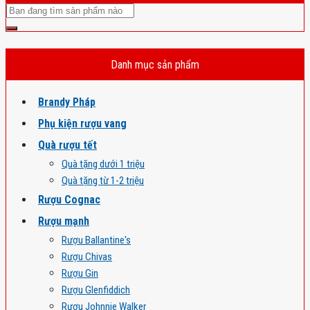
Danh mục sản phẩm
Brandy Pháp
Phụ kiện rượu vang
Quà rượu tết
Quà tặng dưới 1 triệu
Quà tặng từ 1-2 triệu
Rượu Cognac
Rượu mạnh
Rượu Ballantine's
Rượu Chivas
Rượu Gin
Rượu Glenfiddich
Rượu Johnnie Walker