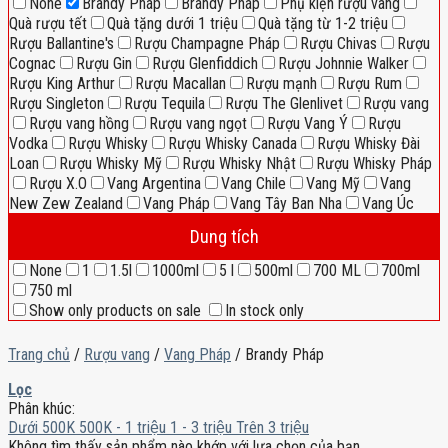
None
Brandy Pháp
Brandy Pháp
Phụ kiện rượu vang
Quà rượu tết
Quà tặng dưới 1 triệu
Quà tặng từ 1-2 triệu
Rượu Ballantine's
Rượu Champagne Pháp
Rượu Chivas
Rượu
Cognac
Rượu Gin
Rượu Glenfiddich
Rượu Johnnie Walker
Rượu King Arthur
Rượu Macallan
Rượu mạnh
Rượu Rum
Rượu Singleton
Rượu Tequila
Rượu The Glenlivet
Rượu vang
Rượu vang hồng
Rượu vang ngọt
Rượu Vang Ý
Rượu
Vodka
Rượu Whisky
Rượu Whisky Canada
Rượu Whisky Đài
Loan
Rượu Whisky Mỹ
Rượu Whisky Nhật
Rượu Whisky Pháp
Rượu X.O
Vang Argentina
Vang Chile
Vang Mỹ
Vang
New Zew Zealand
Vang Pháp
Vang Tây Ban Nha
Vang Úc
Dung tích
None
1
1.5l
1000ml
5 l
500ml
700 ML
700ml
750 ml
Show only products on sale
In stock only
Trang chủ
/
Rượu vang
/
Vang Pháp
/
Brandy Pháp
Lọc
Phân khúc:
Dưới 500K
500K - 1 triệu
1 - 3 triệu
Trên 3 triệu
Không tìm thấy sản phẩm nào khớp với lựa chọn của bạn.