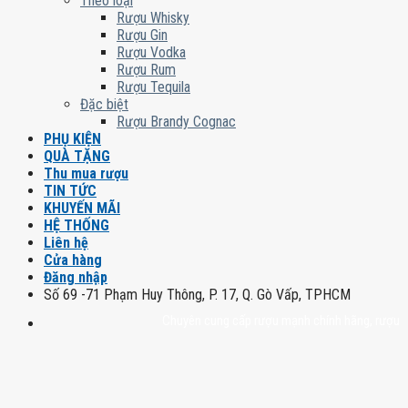
Theo loại
Rượu Whisky
Rượu Gin
Rượu Vodka
Rượu Rum
Rượu Tequila
Đặc biệt
Rượu Brandy Cognac
PHỤ KIỆN
QUÀ TẶNG
Thu mua rượu
TIN TỨC
KHUYẾN MÃI
HỆ THỐNG
Liên hệ
Cửa hàng
Đăng nhập
Số 69 -71 Phạm Huy Thông, P. 17, Q. Gò Vấp, TPHCM
Chuyên cung cấp rượu mạnh chính hãng, rượu vang n