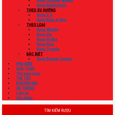
Rượu Johnnie Walker
Rượu Ballantine’s
THEO XU HƯỚNG
Rượu X.O
Rượu King Arthur
THEO LOẠI
Rượu Whisky
Rượu Gin
Rượu Vodka
Rượu Rum
Rượu Tequila
ĐẶC BIỆT
Rượu Brandy Cognac
PHỤ KIỆN
QUÀ TẶNG
Thu mua rượu
TIN TỨC
KHUYẾN MÃI
HỆ THỐNG
Liên hệ
Cửa hàng
TÌM KIẾM RƯỢU