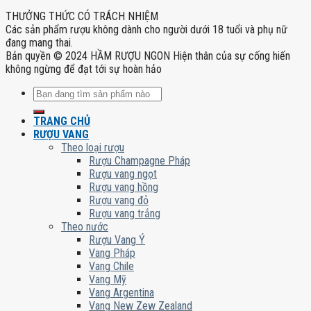
THƯỞNG THỨC CÓ TRÁCH NHIỆM
Các sản phẩm rượu không dành cho người dưới 18 tuổi và phụ nữ
đang mang thai.
Bản quyền © 2024 HẦM RƯỢU NGON Hiện thân của sự cống hiến
không ngừng để đạt tới sự hoàn hảo
Tìm
kiếm:
TRANG CHỦ
RƯỢU VANG
Theo loại rượu
Rượu Champagne Pháp
Rượu vang ngọt
Rượu vang hồng
Rượu vang đỏ
Rượu vang trắng
Theo nước
Rượu Vang Ý
Vang Pháp
Vang Chile
Vang Mỹ
Vang Argentina
Vang New Zew Zealand