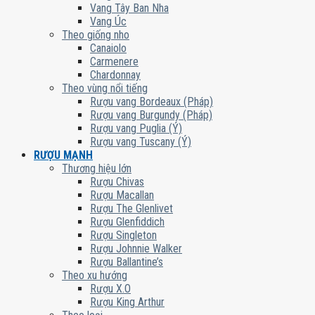
Vang Tây Ban Nha
Vang Úc
Theo giống nho
Canaiolo
Carmenere
Chardonnay
Theo vùng nổi tiếng
Rượu vang Bordeaux (Pháp)
Rượu vang Burgundy (Pháp)
Rượu vang Puglia (Ý)
Rượu vang Tuscany (Ý)
RƯỢU MẠNH
Thương hiệu lớn
Rượu Chivas
Rượu Macallan
Rượu The Glenlivet
Rượu Glenfiddich
Rượu Singleton
Rượu Johnnie Walker
Rượu Ballantine’s
Theo xu hướng
Rượu X.O
Rượu King Arthur