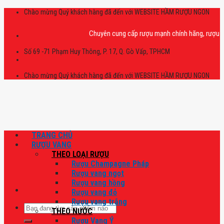
Skip
Chào mừng Quý khách hàng đã đến với WEBSITE HẦM RƯỢU NGON
to
content
Chuyên cung cấp rượu mạnh chính hãng, rượu vang n
Số 69 -71 Phạm Huy Thông, P. 17, Q. Gò Vấp, TPHCM
Chào mừng Quý khách hàng đã đến với WEBSITE HẦM RƯỢU NGON
TRANG CHỦ
RƯỢU VANG
THEO LOẠI RƯỢU
Rượu Champagne Pháp
Rượu vang ngọt
Rượu vang hồng
Rượu vang đỏ
Rượu vang trắng
Tìm
THEO NƯỚC
kiếm:
Rượu Vang Ý