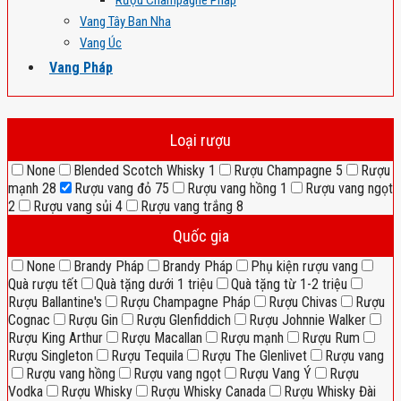
Rượu Champagne Pháp
Vang Tây Ban Nha
Vang Úc
Vang Pháp
Loại rượu
None
Blended Scotch Whisky
1
Rượu Champagne
5
Rượu
mạnh
28
Rượu vang đỏ
75
Rượu vang hồng
1
Rượu vang ngọt
2
Rượu vang sủi
4
Rượu vang trắng
8
Quốc gia
None
Brandy Pháp
Brandy Pháp
Phụ kiện rượu vang
Quà rượu tết
Quà tặng dưới 1 triệu
Quà tặng từ 1-2 triệu
Rượu Ballantine's
Rượu Champagne Pháp
Rượu Chivas
Rượu
Cognac
Rượu Gin
Rượu Glenfiddich
Rượu Johnnie Walker
Rượu King Arthur
Rượu Macallan
Rượu mạnh
Rượu Rum
Rượu Singleton
Rượu Tequila
Rượu The Glenlivet
Rượu vang
Rượu vang hồng
Rượu vang ngọt
Rượu Vang Ý
Rượu
Vodka
Rượu Whisky
Rượu Whisky Canada
Rượu Whisky Đài