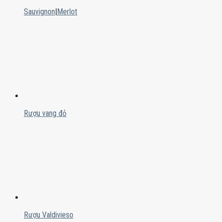
Sauvignon
|
Merlot
Rượu vang đỏ
Rượu Valdivieso