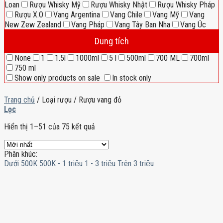
Loan
Rượu Whisky Mỹ
Rượu Whisky Nhật
Rượu Whisky Pháp
Rượu X.O
Vang Argentina
Vang Chile
Vang Mỹ
Vang
New Zew Zealand
Vang Pháp
Vang Tây Ban Nha
Vang Úc
Dung tích
None
1
1.5l
1000ml
5 l
500ml
700 ML
700ml
750 ml
Show only products on sale
In stock only
Trang chủ
/
Loại rượu
/
Rượu vang đỏ
Lọc
Hiển thị 1–51 của 75 kết quả
Phân khúc:
Dưới 500K
500K - 1 triệu
1 - 3 triệu
Trên 3 triệu