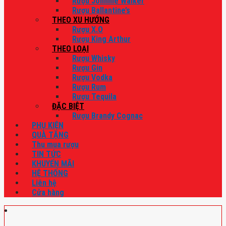
Rượu Johnnie Walker
Rượu Ballantine’s
THEO XU HƯỚNG
Rượu X.O
Rượu King Arthur
THEO LOẠI
Rượu Whisky
Rượu Gin
Rượu Vodka
Rượu Rum
Rượu Tequila
ĐẶC BIỆT
Rượu Brandy Cognac
PHỤ KIỆN
QUÀ TẶNG
Thu mua rượu
TIN TỨC
KHUYẾN MÃI
HỆ THỐNG
Liên hệ
Cửa hàng