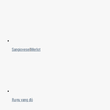
Sangiovese
|
Merlot
Rượu vang đỏ