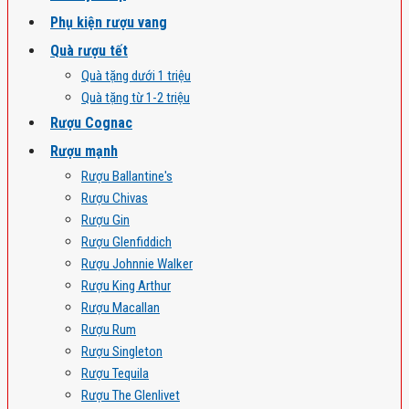
Phụ kiện rượu vang
Quà rượu tết
Quà tặng dưới 1 triệu
Quà tặng từ 1-2 triệu
Rượu Cognac
Rượu mạnh
Rượu Ballantine's
Rượu Chivas
Rượu Gin
Rượu Glenfiddich
Rượu Johnnie Walker
Rượu King Arthur
Rượu Macallan
Rượu Rum
Rượu Singleton
Rượu Tequila
Rượu The Glenlivet