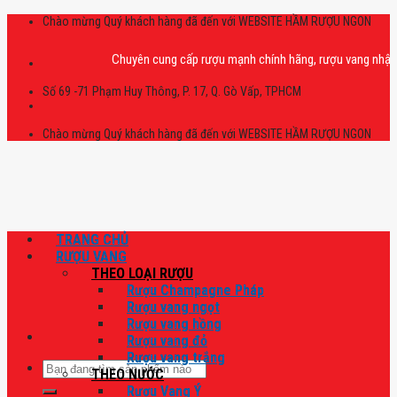
Skip
Chào mừng Quý khách hàng đã đến với WEBSITE HẦM RƯỢU NGON
to
content
Chuyên cung cấp rượu mạnh chính hãng, rượu vang nhập khẩu cao
Số 69 -71 Phạm Huy Thông, P. 17, Q. Gò Vấp, TPHCM
Chào mừng Quý khách hàng đã đến với WEBSITE HẦM RƯỢU NGON
TRANG CHỦ
RƯỢU VANG
THEO LOẠI RƯỢU
Rượu Champagne Pháp
Rượu vang ngọt
Rượu vang hồng
Rượu vang đỏ
Rượu vang trắng
Tìm
THEO NƯỚC
kiếm:
Rượu Vang Ý