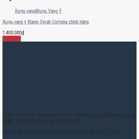
Rượu vang
|
Rượu Vang Ý
Rượu vang ý Klanis Syrah Cortona chính hãng
1.400.000
₫
Mua ngay
CÔNG TY TNHH TM XNK K HOUSE - GPKD số 0317003916 | Bởi Sở
KHĐT TP. Hồ Chí Minh cấp: 29/10/2021
Địa chỉ: Số 69-71 Phạm Huy Thông, P. 17, Q. Gò Vấp, TPHCM