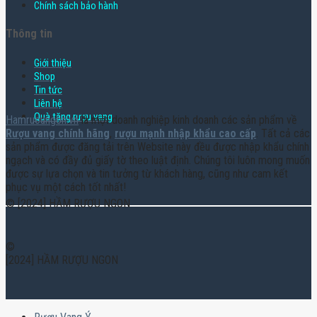
Chính sách bảo hành
Thông tin
Giới thiệu
Shop
Tin tức
Liên hệ
Quà tặng rượu vang
Hamruoungon.vn
là một doanh nghiệp kinh doanh các sản phẩm về
Rượu vang chính hãng
,
rượu mạnh nhập khẩu cao cấp
. Tất cả các
sản phẩm được đăng tải trên Website này đều được nhập khẩu chính
ngạch và có đầy đủ giấy tờ theo luật định. Chúng tôi luôn mong muốn
được sự lựa chọn và tin tưởng từ khách hàng, cũng như cam kết
phục vụ một cách tốt nhất!
© [2024] HẦM RƯỢU NGON
©
[2024] HẦM RƯỢU NGON