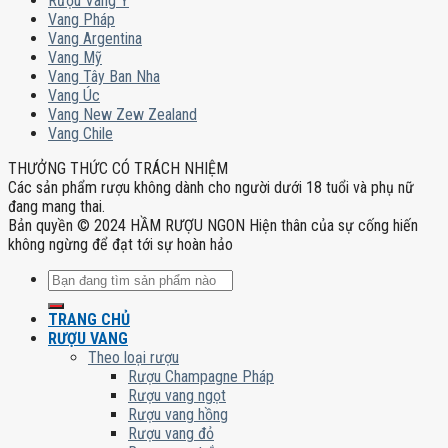
Rượu Vang Ý
Vang Pháp
Vang Argentina
Vang Mỹ
Vang Tây Ban Nha
Vang Úc
Vang New Zew Zealand
Vang Chile
THƯỞNG THỨC CÓ TRÁCH NHIỆM
Các sản phẩm rượu không dành cho người dưới 18 tuổi và phụ nữ
đang mang thai.
Bản quyền © 2024 HẦM RƯỢU NGON Hiện thân của sự cống hiến
không ngừng để đạt tới sự hoàn hảo
Tìm
kiếm:
TRANG CHỦ
RƯỢU VANG
Theo loại rượu
Rượu Champagne Pháp
Rượu vang ngọt
Rượu vang hồng
Rượu vang đỏ