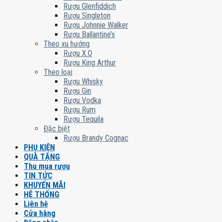
Rượu Glenfiddich
Rượu Singleton
Rượu Johnnie Walker
Rượu Ballantine’s
Theo xu hướng
Rượu X.O
Rượu King Arthur
Theo loại
Rượu Whisky
Rượu Gin
Rượu Vodka
Rượu Rum
Rượu Tequila
Đặc biệt
Rượu Brandy Cognac
PHỤ KIỆN
QUÀ TẶNG
Thu mua rượu
TIN TỨC
KHUYẾN MÃI
HỆ THỐNG
Liên hệ
Cửa hàng