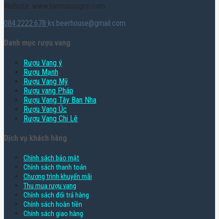
Website: www.hamruoungon.com
084.2222.678
ks.beerhouse@gmail.com
Danh mục rượu vang
Rượu Vang ý
Rượu Mạnh
Rượu Vang Mỹ
Rượu vang Pháp
Rượu Vang Tây Ban Nha
Rượu Vang Úc
Rượu Vang Chi Lê
Dịch vụ khách hàng
Chính sách bảo mật
Chính sách thanh toán
Chương trình khuyến mãi
Thu mua rượu vang
Chính sách đổi trả hàng
Chính sách hoàn tiền
Chính sách giao hàng