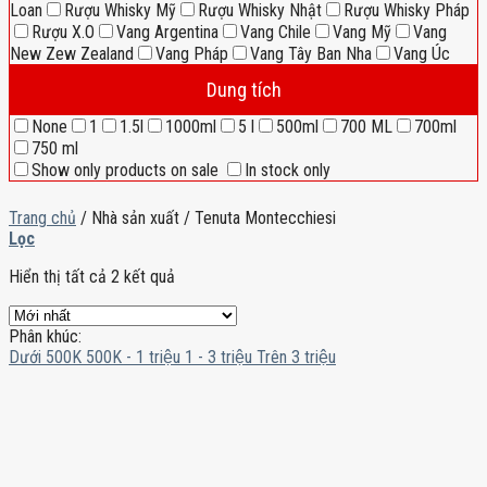
Loan
Rượu Whisky Mỹ
Rượu Whisky Nhật
Rượu Whisky Pháp
Rượu X.O
Vang Argentina
Vang Chile
Vang Mỹ
Vang
New Zew Zealand
Vang Pháp
Vang Tây Ban Nha
Vang Úc
Dung tích
None
1
1.5l
1000ml
5 l
500ml
700 ML
700ml
750 ml
Show only products on sale
In stock only
Trang chủ
/
Nhà sản xuất
/
Tenuta Montecchiesi
Lọc
Hiển thị tất cả 2 kết quả
Phân khúc:
Dưới 500K
500K - 1 triệu
1 - 3 triệu
Trên 3 triệu