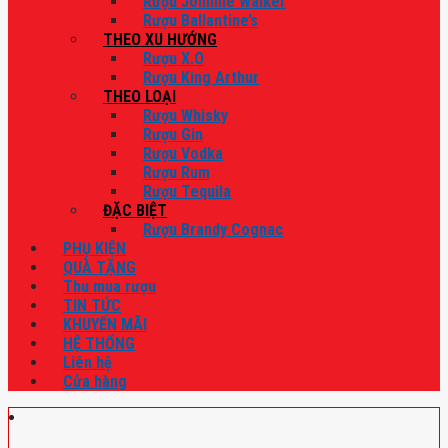
Rượu Johnnie Walker
Rượu Ballantine’s
THEO XU HƯỚNG
Rượu X.O
Rượu King Arthur
THEO LOẠI
Rượu Whisky
Rượu Gin
Rượu Vodka
Rượu Rum
Rượu Tequila
ĐẶC BIỆT
Rượu Brandy Cognac
PHỤ KIỆN
QUÀ TẶNG
Thu mua rượu
TIN TỨC
KHUYẾN MÃI
HỆ THỐNG
Liên hệ
Cửa hàng