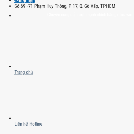
Đăng nhập
Số 69 -71 Phạm Huy Thông, P. 17, Q. Gò Vấp, TPHCM
Chuyên cung cấp rượu mạnh chính hãng, rượu vang nhập k
Trang chủ
Liên hệ Hotline