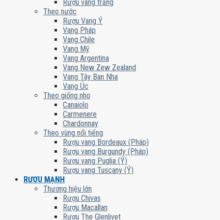
Rượu vang trắng
Theo nước
Rượu Vang Ý
Vang Pháp
Vang Chile
Vang Mỹ
Vang Argentina
Vang New Zew Zealand
Vang Tây Ban Nha
Vang Úc
Theo giống nho
Canaiolo
Carmenere
Chardonnay
Theo vùng nổi tiếng
Rượu vang Bordeaux (Pháp)
Rượu vang Burgundy (Pháp)
Rượu vang Puglia (Ý)
Rượu vang Tuscany (Ý)
RƯỢU MẠNH
Thương hiệu lớn
Rượu Chivas
Rượu Macallan
Rượu The Glenlivet