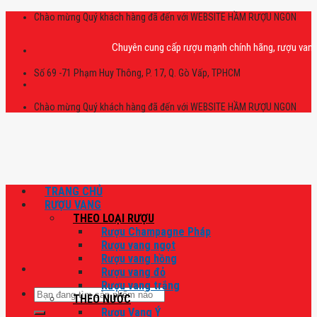
Skip
Chào mừng Quý khách hàng đã đến với WEBSITE HẦM RƯỢU NGON
to
content
Chuyên cung cấp rượu mạnh chính hãng, rượu vang nhập k
Số 69 -71 Phạm Huy Thông, P. 17, Q. Gò Vấp, TPHCM
Chào mừng Quý khách hàng đã đến với WEBSITE HẦM RƯỢU NGON
TRANG CHỦ
RƯỢU VANG
THEO LOẠI RƯỢU
Rượu Champagne Pháp
Rượu vang ngọt
Rượu vang hồng
Rượu vang đỏ
Rượu vang trắng
Tìm
THEO NƯỚC
kiếm:
Rượu Vang Ý