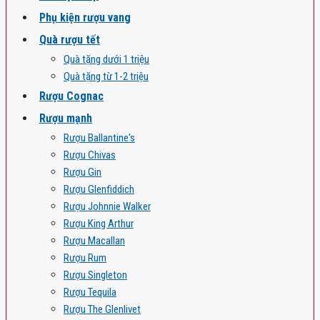
Phụ kiện rượu vang
Quà rượu tết
Quà tặng dưới 1 triệu
Quà tặng từ 1-2 triệu
Rượu Cognac
Rượu mạnh
Rượu Ballantine's
Rượu Chivas
Rượu Gin
Rượu Glenfiddich
Rượu Johnnie Walker
Rượu King Arthur
Rượu Macallan
Rượu Rum
Rượu Singleton
Rượu Tequila
Rượu The Glenlivet