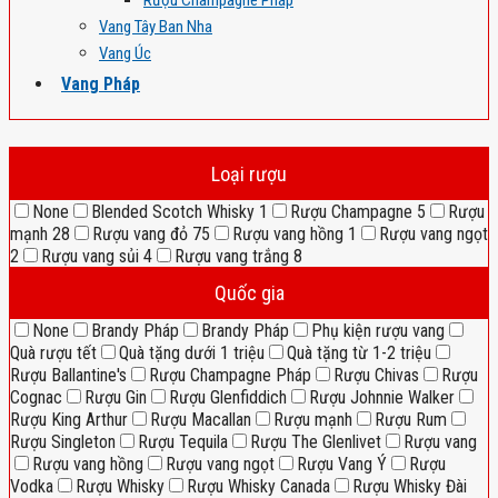
Rượu Champagne Pháp
Vang Tây Ban Nha
Vang Úc
Vang Pháp
Loại rượu
None
Blended Scotch Whisky
1
Rượu Champagne
5
Rượu
mạnh
28
Rượu vang đỏ
75
Rượu vang hồng
1
Rượu vang ngọt
2
Rượu vang sủi
4
Rượu vang trắng
8
Quốc gia
None
Brandy Pháp
Brandy Pháp
Phụ kiện rượu vang
Quà rượu tết
Quà tặng dưới 1 triệu
Quà tặng từ 1-2 triệu
Rượu Ballantine's
Rượu Champagne Pháp
Rượu Chivas
Rượu
Cognac
Rượu Gin
Rượu Glenfiddich
Rượu Johnnie Walker
Rượu King Arthur
Rượu Macallan
Rượu mạnh
Rượu Rum
Rượu Singleton
Rượu Tequila
Rượu The Glenlivet
Rượu vang
Rượu vang hồng
Rượu vang ngọt
Rượu Vang Ý
Rượu
Vodka
Rượu Whisky
Rượu Whisky Canada
Rượu Whisky Đài