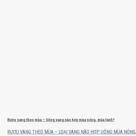
Rượu vang theo mùa – Uống vang nào hợp mùa nóng, mùa lạnh?
RƯỢU VANG THEO MÙA – LOẠI VANG NÀO HỢP UỐNG MÙA NÓNG, M