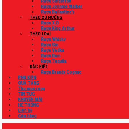
Rượu Singleton
Rượu Johnnie Walker
Rượu Ballantine’s
THEO XU HƯỚNG
Rượu X.O
Rượu King Arthur
THEO LOẠI
Rượu Whisky
Rượu Gin
Rượu Vodka
Rượu Rum
Rượu Tequila
ĐẶC BIỆT
Rượu Brandy Cognac
PHỤ KIỆN
QUÀ TẶNG
Thu mua rượu
TIN TỨC
KHUYẾN MÃI
HỆ THỐNG
Liên hệ
Cửa hàng