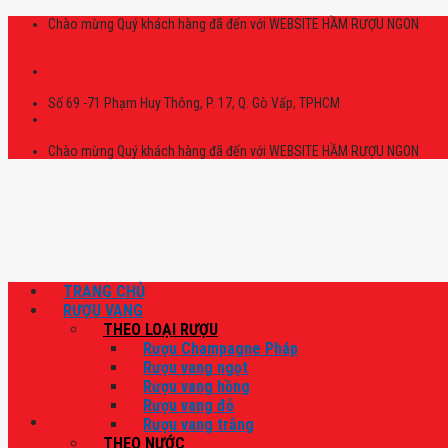
Skip
Chào mừng Quý khách hàng đã đến với WEBSITE HẦM RƯỢU NGON
to
content
Số 69 -71 Phạm Huy Thông, P. 17, Q. Gò Vấp, TPHCM
Chào mừng Quý khách hàng đã đến với WEBSITE HẦM RƯỢU NGON
TRANG CHỦ
RƯỢU VANG
THEO LOẠI RƯỢU
Rượu Champagne Pháp
Rượu vang ngọt
Rượu vang hồng
Rượu vang đỏ
Rượu vang trắng
THEO NƯỚC