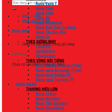
Tìm
Rượu Vang Ý
kiếm:
Vang Pháp
Vang Chile
08h - 17h
Vang Mỹ
084.2222.678
Vang Argentina
Vang New Zew Zealand
Đăng nhập
Vang Tây Ban Nha
Vang Úc
THEO GIỐNG NHO
Chưa có sản phẩm trong giỏ hàng.
Canaiolo
Carmenere
Giỏ hàng
Chardonnay
THEO VÙNG NỔI TIẾNG
Chưa có sản phẩm trong giỏ hàng.
Rượu vang Bordeaux (Pháp)
Rượu vang Burgundy (Pháp)
Rượu vang Puglia (Ý)
Rượu vang Tuscany (Ý)
RƯỢU MẠNH
THƯƠNG HIỆU LỚN
Rượu Chivas
Rượu Macallan
Rượu The Glenlivet
Rượu Glenfiddich