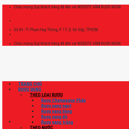
Skip
Chào mừng Quý khách hàng đã đến với WEBSITE HẦM RƯỢU NGON
to
content
Số 69 -71 Phạm Huy Thông, P. 17, Q. Gò Vấp, TPHCM
Chào mừng Quý khách hàng đã đến với WEBSITE HẦM RƯỢU NGON
TRANG CHỦ
RƯỢU VANG
THEO LOẠI RƯỢU
Rượu Champagne Pháp
Rượu vang ngọt
Rượu vang hồng
Rượu vang đỏ
Rượu vang trắng
THEO NƯỚC