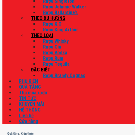
Rượu Singleton
Rượu Johnnie Walker
Rượu Ballantine’s
THEO XU HƯỚNG
Rượu X.O
Rượu King Arthur
THEO LOẠI
Rượu Whisky
Rượu Gin
Rượu Vodka
Rượu Rum
Rượu Tequila
ĐẶC BIỆT
Rượu Brandy Cognac
PHỤ KIỆN
QUÀ TẶNG
Thu mua rượu
TIN TỨC
KHUYẾN MÃI
HỆ THỐNG
Liên hệ
Cửa hàng
Quà tặng
,
Kiến thức