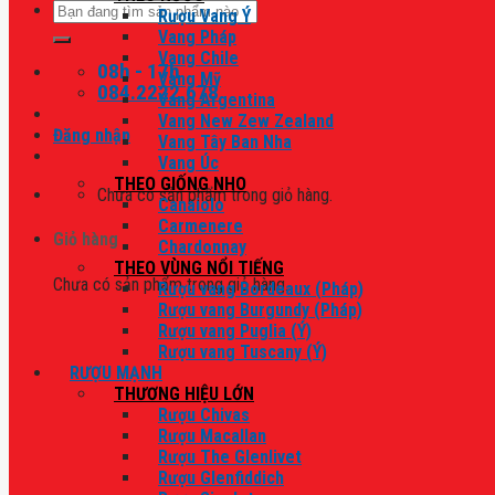
Tìm
Rượu Vang Ý
kiếm:
Vang Pháp
Vang Chile
08h - 17h
Vang Mỹ
084.2222.678
Vang Argentina
Vang New Zew Zealand
Đăng nhập
Vang Tây Ban Nha
Vang Úc
THEO GIỐNG NHO
Chưa có sản phẩm trong giỏ hàng.
Canaiolo
Carmenere
Giỏ hàng
Chardonnay
THEO VÙNG NỔI TIẾNG
Chưa có sản phẩm trong giỏ hàng.
Rượu vang Bordeaux (Pháp)
Rượu vang Burgundy (Pháp)
Rượu vang Puglia (Ý)
Rượu vang Tuscany (Ý)
RƯỢU MẠNH
THƯƠNG HIỆU LỚN
Rượu Chivas
Rượu Macallan
Rượu The Glenlivet
Rượu Glenfiddich