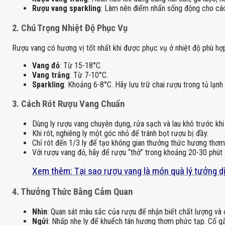
Rượu vang sparkling
: Làm nên điểm nhấn sống động cho cá
2.
Chú Trọng Nhiệt Độ Phục Vụ
Rượu vang có hương vị tốt nhất khi được phục vụ ở nhiệt độ phù hợ
Vang đỏ
: Từ 15-18°C.
Vang trắng
: Từ 7-10°C.
Sparkling
: Khoảng 6-8°C. Hãy lưu trữ chai rượu trong tủ lạnh
3.
Cách Rót Rượu Vang Chuẩn
Dùng ly rượu vang chuyên dụng, rửa sạch và lau khô trước khi
Khi rót, nghiêng ly một góc nhỏ để tránh bọt rượu bị đầy.
Chỉ rót đến 1/3 ly để tạo không gian thưởng thức hương thơm
Với rượu vang đỏ, hãy để rượu “thở” trong khoảng 20-30 phút
Xem thêm: Tại sao rượu vang là món quà lý tưởng d
4.
Thưởng Thức Bằng Cảm Quan
Nhìn
: Quan sát màu sắc của rượu để nhận biết chất lượng và đ
Ngửi
: Nhấp nhẹ ly để khuếch tán hương thơm phức tạp. Cố gắn