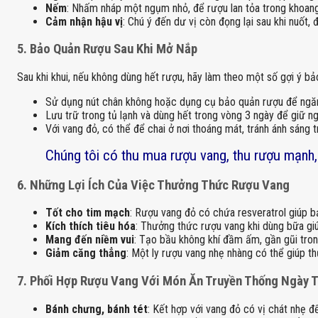
Nếm
: Nhấm nháp một ngụm nhỏ, để rượu lan tỏa trong khoan
Cảm nhận hậu vị
: Chú ý đến dư vị còn đọng lại sau khi nuốt,
5.
Bảo Quản Rượu Sau Khi Mở Nắp
Sau khi khui, nếu không dùng hết rượu, hãy làm theo một số gợi ý bả
Sử dụng nút chân không hoặc dụng cụ bảo quản rượu để ngăn 
Lưu trữ trong tủ lạnh và dùng hết trong vòng 3 ngày để giữ ng
Với vang đỏ, có thể để chai ở nơi thoáng mát, tránh ánh sáng t
Chúng tôi có thu mua rượu vang, thu rượu mạnh, 
6.
Những Lợi Ích Của Việc Thưởng Thức Rượu Vang
Tốt cho tim mạch
: Rượu vang đỏ có chứa resveratrol giúp 
Kích thích tiêu hóa
: Thưởng thức rượu vang khi dùng bữa giú
Mang đến niềm vui
: Tạo bầu không khí đầm ấm, gần gũi tron
Giảm căng thẳng
: Một ly rượu vang nhẹ nhàng có thể giúp th
7.
Phối Hợp Rượu Vang Với Món Ăn Truyền Thống Ngày 
Bánh chưng, bánh tét
: Kết hợp với vang đỏ có vị chát nhẹ 