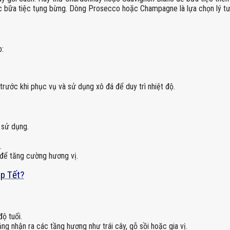
c bữa tiệc tụng bừng. Dòng Prosecco hoặc Champagne là lựa chọn lý t
p:
 trước khi phục vụ và sử dụng xô đá để duy trì nhiệt độ.
 sử dụng.
.
 để tăng cường hương vị.
ịp Tết?
ộ tuổi.
g nhận ra các tầng hương như trái cây, gỗ sồi hoặc gia vị.