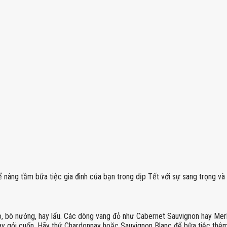
ng tầm bữa tiệc gia đình của bạn trong dịp Tết với sự sang trọng và t
o, bò nướng, hay lẩu. Các dòng vang đỏ như Cabernet Sauvignon hay Mer
 hay gỏi cuốn. Hãy thử Chardonnay hoặc Sauvignon Blanc để bữa tiệc thê