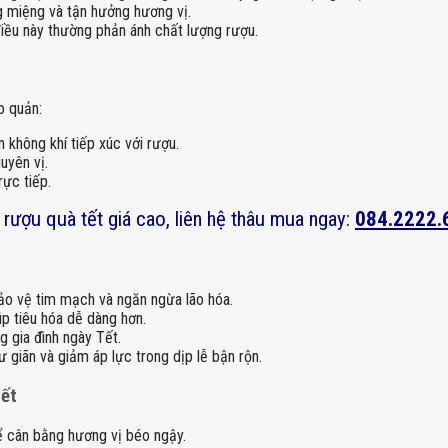
g miệng và tận hưởng hương vị.
 điều này thường phản ánh chất lượng rượu.
o quản:
không khí tiếp xúc với rượu.
uyên vị.
rực tiếp.
rượu quà tết giá cao, liên hệ thâu mua ngay:
084.2222.
bảo vệ tim mạch và ngăn ngừa lão hóa.
p tiêu hóa dễ dàng hơn.
g gia đình ngày Tết.
ư giãn và giảm áp lực trong dịp lễ bận rộn.
Tết
để cân bằng hương vị béo ngậy.