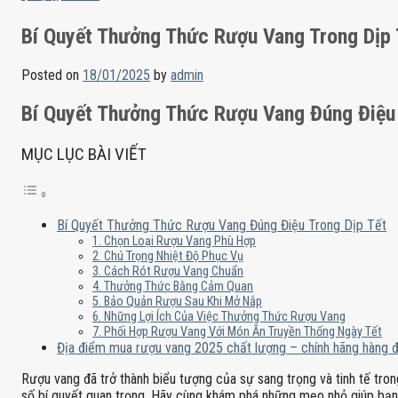
Bí Quyết Thưởng Thức Rượu Vang Trong Dịp 
Posted on
18/01/2025
by
admin
Bí Quyết Thưởng Thức Rượu Vang Đúng Điệu 
MỤC LỤC BÀI VIẾT
Bí Quyết Thưởng Thức Rượu Vang Đúng Điệu Trong Dịp Tết
1. Chọn Loại Rượu Vang Phù Hợp
2. Chú Trọng Nhiệt Độ Phục Vụ
3. Cách Rót Rượu Vang Chuẩn
4. Thưởng Thức Bằng Cảm Quan
5. Bảo Quản Rượu Sau Khi Mở Nắp
6. Những Lợi Ích Của Việc Thưởng Thức Rượu Vang
7. Phối Hợp Rượu Vang Với Món Ăn Truyền Thống Ngày Tết
Địa điểm mua rượu vang 2025 chất lượng – chính hãng hàng 
Rượu vang đã trở thành biểu tượng của sự sang trọng và tinh tế tro
số bí quyết quan trọng. Hãy cùng khám phá những mẹo nhỏ giúp bạn 