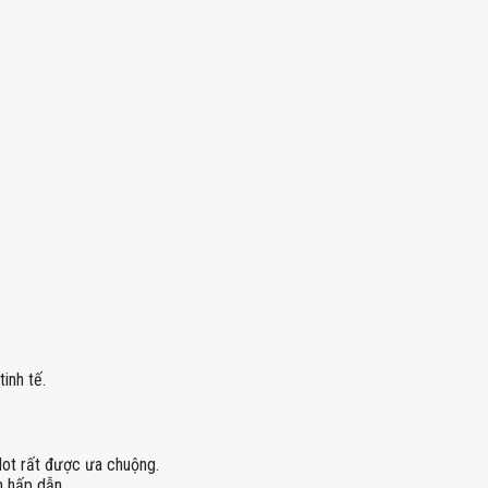
inh tế.
lot rất được ưa chuộng.
m hấp dẫn.