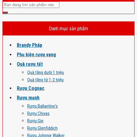
Danh mục sản phẩm
Brandy Pháp
Phụ kiện rượu vang
Quà rượu tết
Quà tặng dưới 1 triệu
Quà tặng từ 1-2 triệu
Rượu Cognac
Rượu mạnh
Rượu Ballantine's
Rượu Chivas
Rượu Gin
Rượu Glenfiddich
Rượu Johnnie Walker