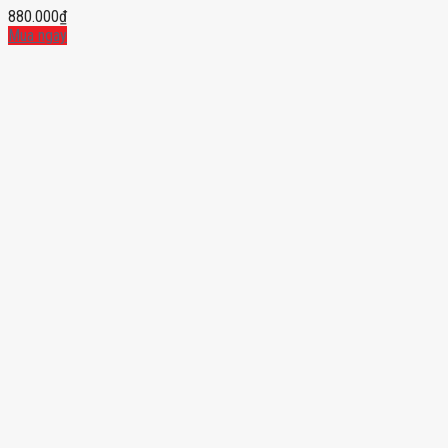
880.000
₫
Mua ngay