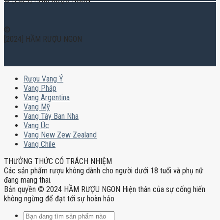
©
[2024] HẦM RƯỢU NGON
Rượu Vang Ý
Vang Pháp
Vang Argentina
Vang Mỹ
Vang Tây Ban Nha
Vang Úc
Vang New Zew Zealand
Vang Chile
THƯỞNG THỨC CÓ TRÁCH NHIỆM
Các sản phẩm rượu không dành cho người dưới 18 tuổi và phụ nữ
đang mang thai.
Bản quyền © 2024 HẦM RƯỢU NGON Hiện thân của sự cống hiến
không ngừng để đạt tới sự hoàn hảo
Tìm