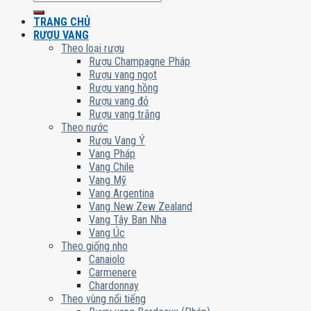
kiếm:
TRANG CHỦ
RƯỢU VANG
Theo loại rượu
Rượu Champagne Pháp
Rượu vang ngọt
Rượu vang hồng
Rượu vang đỏ
Rượu vang trắng
Theo nước
Rượu Vang Ý
Vang Pháp
Vang Chile
Vang Mỹ
Vang Argentina
Vang New Zew Zealand
Vang Tây Ban Nha
Vang Úc
Theo giống nho
Canaiolo
Carmenere
Chardonnay
Theo vùng nổi tiếng