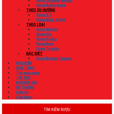
Rượu Johnnie Walker
Rượu Ballantine’s
THEO XU HƯỚNG
Rượu X.O
Rượu King Arthur
THEO LOẠI
Rượu Whisky
Rượu Gin
Rượu Vodka
Rượu Rum
Rượu Tequila
ĐẶC BIỆT
Rượu Brandy Cognac
PHỤ KIỆN
QUÀ TẶNG
Thu mua rượu
TIN TỨC
KHUYẾN MÃI
HỆ THỐNG
Liên hệ
Cửa hàng
TÌM KIẾM RƯỢU