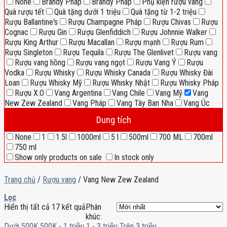
None
Brandy Pháp
Brandy Pháp
Phụ kiện rượu vang
Quà rượu tết
Quà tặng dưới 1 triệu
Quà tặng từ 1-2 triệu
Rượu Ballantine's
Rượu Champagne Pháp
Rượu Chivas
Rượu
Cognac
Rượu Gin
Rượu Glenfiddich
Rượu Johnnie Walker
Rượu King Arthur
Rượu Macallan
Rượu mạnh
Rượu Rum
Rượu Singleton
Rượu Tequila
Rượu The Glenlivet
Rượu vang
Rượu vang hồng
Rượu vang ngọt
Rượu Vang Ý
Rượu
Vodka
Rượu Whisky
Rượu Whisky Canada
Rượu Whisky Đài
Loan
Rượu Whisky Mỹ
Rượu Whisky Nhật
Rượu Whisky Pháp
Rượu X.O
Vang Argentina
Vang Chile
Vang Mỹ
Vang
New Zew Zealand
Vang Pháp
Vang Tây Ban Nha
Vang Úc
Dung tích
None
1
1.5l
1000ml
5 l
500ml
700 ML
700ml
750 ml
Show only products on sale
In stock only
Trang chủ
/
Rượu vang
/
Vang New Zew Zealand
Lọc
Hiển thị tất cả 17 kết quả
Phân
khúc:
Dưới 500K
500K - 1 triệu
1 - 3 triệu
Trên 3 triệu