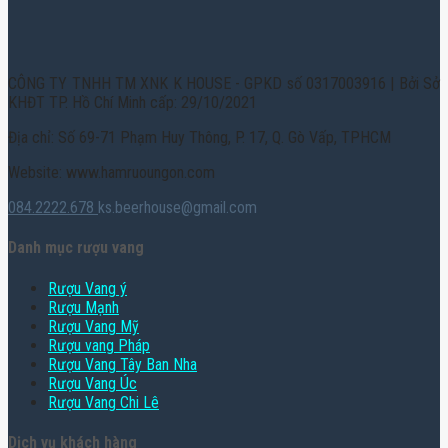
CÔNG TY TNHH TM XNK K HOUSE - GPKD số 0317003916 | Bởi Sở
KHĐT TP. Hồ Chí Minh cấp: 29/10/2021
Địa chỉ: Số 69-71 Phạm Huy Thông, P. 17, Q. Gò Vấp, TPHCM
Website: www.hamruoungon.com
084.2222.678
ks.beerhouse@gmail.com
Danh mục rượu vang
Rượu Vang ý
Rượu Mạnh
Rượu Vang Mỹ
Rượu vang Pháp
Rượu Vang Tây Ban Nha
Rượu Vang Úc
Rượu Vang Chi Lê
Dịch vụ khách hàng