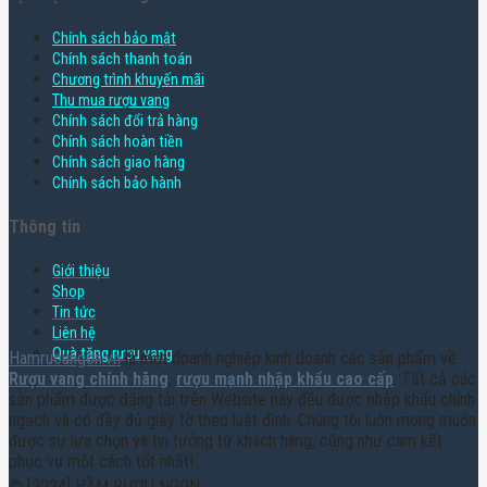
Chính sách bảo mật
Chính sách thanh toán
Chương trình khuyến mãi
Thu mua rượu vang
Chính sách đổi trả hàng
Chính sách hoàn tiền
Chính sách giao hàng
Chính sách bảo hành
Thông tin
Giới thiệu
Shop
Tin tức
Liên hệ
Quà tặng rượu vang
Hamruoungon.vn
là một doanh nghiệp kinh doanh các sản phẩm về
Rượu vang chính hãng
,
rượu mạnh nhập khẩu cao cấp
. Tất cả các
sản phẩm được đăng tải trên Website này đều được nhập khẩu chính
ngạch và có đầy đủ giấy tờ theo luật định. Chúng tôi luôn mong muốn
được sự lựa chọn và tin tưởng từ khách hàng, cũng như cam kết
phục vụ một cách tốt nhất!
© [2024] HẦM RƯỢU NGON