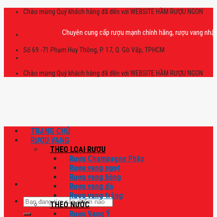
Skip
Chào mừng Quý khách hàng đã đến với WEBSITE HẦM RƯỢU NGON
to
content
Chuyên cung cấp rượu mạnh chính hãng, rượu vang nhập khẩu ca
Số 69 -71 Phạm Huy Thông, P. 17, Q. Gò Vấp, TPHCM
Chào mừng Quý khách hàng đã đến với WEBSITE HẦM RƯỢU NGON
TRANG CHỦ
RƯỢU VANG
THEO LOẠI RƯỢU
Rượu Champagne Pháp
Rượu vang ngọt
Rượu vang hồng
Rượu vang đỏ
Rượu vang trắng
Tìm
THEO NƯỚC
kiếm:
Rượu Vang Ý