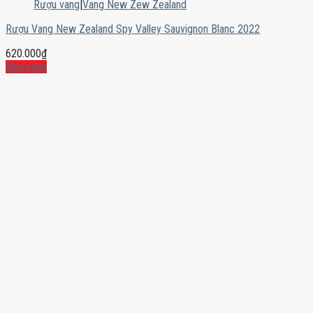
Rượu vang
|
Vang New Zew Zealand
Rượu Vang New Zealand Spy Valley Sauvignon Blanc 2022
620.000
₫
Mua ngay