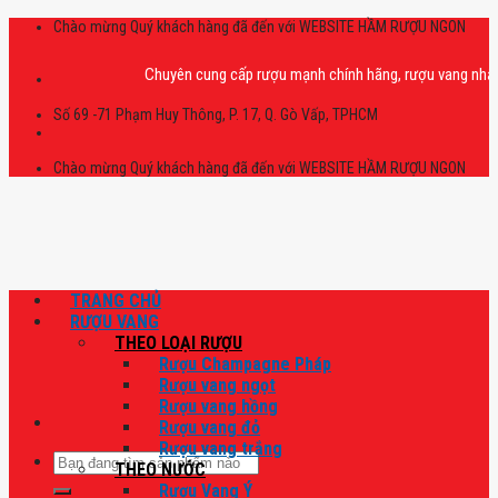
Skip
Chào mừng Quý khách hàng đã đến với WEBSITE HẦM RƯỢU NGON
to
content
Chuyên cung cấp rượu mạnh chính hãng, rượu vang nhập khẩu c
Số 69 -71 Phạm Huy Thông, P. 17, Q. Gò Vấp, TPHCM
Chào mừng Quý khách hàng đã đến với WEBSITE HẦM RƯỢU NGON
TRANG CHỦ
RƯỢU VANG
THEO LOẠI RƯỢU
Rượu Champagne Pháp
Rượu vang ngọt
Rượu vang hồng
Rượu vang đỏ
Rượu vang trắng
Tìm
THEO NƯỚC
kiếm:
Rượu Vang Ý