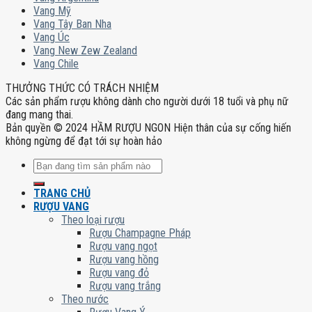
Vang Mỹ
Vang Tây Ban Nha
Vang Úc
Vang New Zew Zealand
Vang Chile
THƯỞNG THỨC CÓ TRÁCH NHIỆM
Các sản phẩm rượu không dành cho người dưới 18 tuổi và phụ nữ
đang mang thai.
Bản quyền © 2024 HẦM RƯỢU NGON Hiện thân của sự cống hiến
không ngừng để đạt tới sự hoàn hảo
Tìm
kiếm:
TRANG CHỦ
RƯỢU VANG
Theo loại rượu
Rượu Champagne Pháp
Rượu vang ngọt
Rượu vang hồng
Rượu vang đỏ
Rượu vang trắng
Theo nước