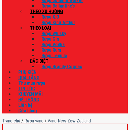
Rượu Johnnie Walker
Rượu Ballantine’s
THEO XU HƯỚNG
Rượu X.O
Rượu King Arthur
THEO LOẠI
Rượu Whisky
Rượu Gin
Rượu Vodka
Rượu Rum
Rượu Tequila
ĐẶC BIỆT
Rượu Brandy Cognac
PHỤ KIỆN
QUÀ TẶNG
Thu mua rượu
TIN TỨC
KHUYẾN MÃI
HỆ THỐNG
Liên hệ
Cửa hàng
Trang chủ
/
Rượu vang
/
Vang New Zew Zealand