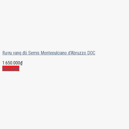
Rượu vang đỏ Semis Montepulciano d’Abruzzo DOC
1.650.000
₫
Mua ngay