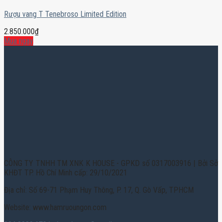
Rượu vang T Tenebroso Limited Edition
2.850.000
₫
Mua ngay
CÔNG TY TNHH TM XNK K HOUSE - GPKD số 0317003916 | Bởi Sở
KHĐT TP. Hồ Chí Minh cấp: 29/10/2021
Địa chỉ: Số 69-71 Phạm Huy Thông, P. 17, Q. Gò Vấp, TPHCM
Website: www.hamruoungon.com