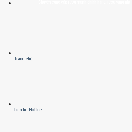
Chuyên cung cấp rượu mạnh chính hãng, rượu vang nhập khẩu c
Trang chủ
Liên hệ Hotline