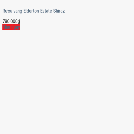
Rượu vang Elderton Estate Shiraz
780.000
₫
Mua ngay