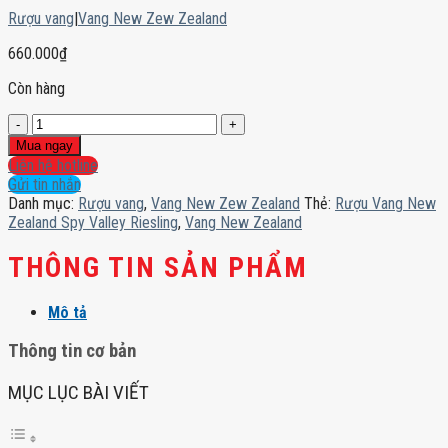
Rượu vang
|
Vang New Zew Zealand
660.000
₫
Còn hàng
Rượu
Vang
Mua ngay
New
Liên hệ hotline
Zealand
Gửi tin nhắn
Spy
Danh mục:
Rượu vang
,
Vang New Zew Zealand
Thẻ:
Rượu Vang New
Valley
Zealand Spy Valley Riesling
,
Vang New Zealand
Riesling
số
THÔNG TIN SẢN PHẨM
lượng
Mô tả
Thông tin cơ bản
MỤC LỤC BÀI VIẾT