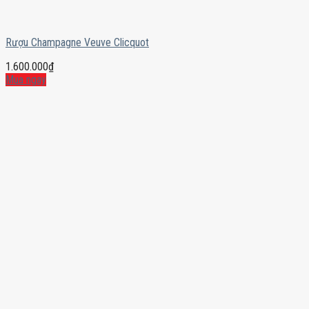
Rượu Champagne Veuve Clicquot
1.600.000
₫
Mua ngay