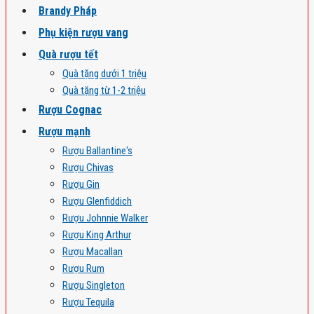
Brandy Pháp
Phụ kiện rượu vang
Quà rượu tết
Quà tặng dưới 1 triệu
Quà tặng từ 1-2 triệu
Rượu Cognac
Rượu mạnh
Rượu Ballantine's
Rượu Chivas
Rượu Gin
Rượu Glenfiddich
Rượu Johnnie Walker
Rượu King Arthur
Rượu Macallan
Rượu Rum
Rượu Singleton
Rượu Tequila