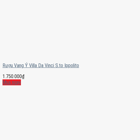
Rượu Vang Ý Villa Da Vinci S.to Ippolito
1.750.000
₫
Mua ngay