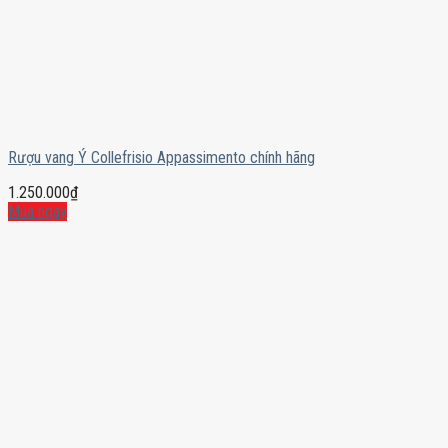
Rượu vang Ý Collefrisio Appassimento chính hãng
1.250.000
₫
Mua ngay