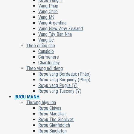
Rượu Vang Ý
Vang Pháp
Vang Chile
Vang Mỹ
Vang Argentina
Vang New Zew Zealand
Vang Tây Ban Nha
Vang Úc
Theo giống nho
Canaiolo
Carmenere
Chardonnay
Theo vùng nổi tiếng
Rượu vang Bordeaux (Pháp)
Rượu vang Burgundy (Pháp)
Rượu vang Puglia (Ý)
Rượu vang Tuscany (Ý)
RƯỢU MẠNH
Thương hiệu lớn
Rượu Chivas
Rượu Macallan
Rượu The Glenlivet
Rượu Glenfiddich
Rượu Singleton