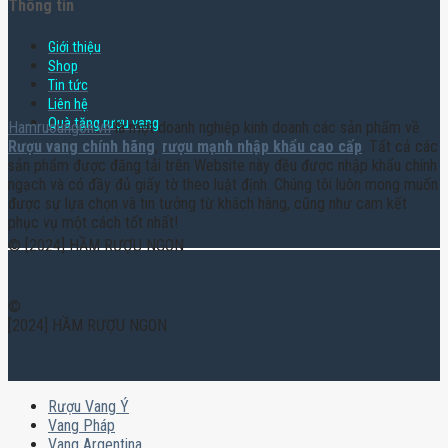
Thông tin
Giới thiệu
Shop
Tin tức
Liên hệ
Quà tặng rượu vang
Hamruoungon.vn
là một doanh nghiệp kinh doanh các sản phẩm về
Rượu vang chính hãng
,
rượu mạnh nhập khẩu cao cấp
. Tất cả các
sản phẩm được đăng tải trên Website này đều được nhập khẩu chính
ngạch và có đầy đủ giấy tờ theo luật định. Chúng tôi luôn mong muốn
được sự lựa chọn và tin tưởng từ khách hàng, cũng như cam kết
phục vụ một cách tốt nhất!
© [2024] HẦM RƯỢU NGON
©
[2024] HẦM RƯỢU NGON
Rượu Vang Ý
Vang Pháp
Vang Argentina