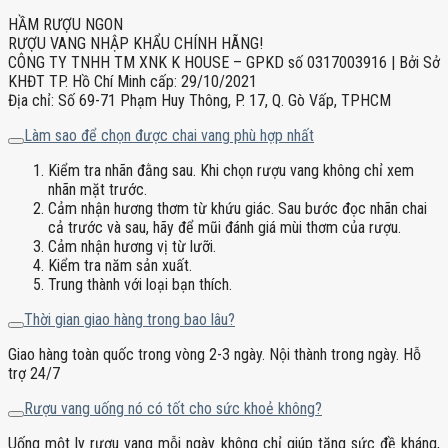
HẦM RƯỢU NGON
RƯỢU VANG NHẬP KHẨU CHÍNH HÃNG!
CÔNG TY TNHH TM XNK K HOUSE – GPKD số 0317003916 | Bởi Sở
KHĐT TP. Hồ Chí Minh cấp: 29/10/2021
Địa chỉ: Số 69-71 Phạm Huy Thông, P. 17, Q. Gò Vấp, TPHCM
Làm sao để chọn được chai vang phù hợp nhất
Kiểm tra nhãn đằng sau. Khi chọn rượu vang không chỉ xem
nhãn mặt trước.
Cảm nhận hương thơm từ khứu giác. Sau bước đọc nhãn chai
cả trước và sau, hãy để mũi đánh giá mùi thơm của rượu.
Cảm nhận hương vị từ lưỡi.
Kiểm tra năm sản xuất.
Trung thành với loại bạn thích.
Thời gian giao hàng trong bao lâu?
Giao hàng toàn quốc trong vòng 2-3 ngày. Nội thành trong ngày. Hỗ
trợ 24/7
Rượu vang uống nó có tốt cho sức khoẻ không?
Uống một ly rượu vang mỗi ngày không chỉ giúp tăng sức đề kháng,