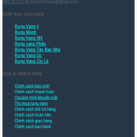
084.2222.678
ks.beerhouse@gmail.com
Danh mục rượu vang
Rượu Vang ý
Rượu Mạnh
Rượu Vang Mỹ
Rượu vang Pháp
Rượu Vang Tây Ban Nha
Rượu Vang Úc
Rượu Vang Chi Lê
Dịch vụ khách hàng
Chính sách bảo mật
Chính sách thanh toán
Chương trình khuyến mãi
Thu mua rượu vang
Chính sách đổi trả hàng
Chính sách hoàn tiền
Chính sách giao hàng
Chính sách bảo hành