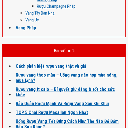
Rượu Champagne Pháp
Vang Tây Ban Nha
Vang Úc
Vang Pháp
Bài viết mới
Cách phân biệt rượu vang thật và giả
Rượu vang theo mùa – Uống vang nào hợp mùa nóng,
mùa lạnh?
Rượu vang ít calo – Bí quyết giữ dáng & tốt cho sức
khỏe
Bảo Quản Rượu Mạnh Và Rượu Vang Sau Khi Khui
TOP 5 Chai Rượu Macallan Ngon Nhất
Uống Rượu Vang Tết Đúng Cách Như Thế Nào Để Đảm
Bảo Sức Khỏe?