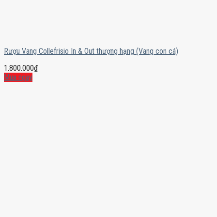
Rượu Vang Collefrisio In & Out thượng hạng (Vang con cá)
1.800.000
₫
Mua ngay