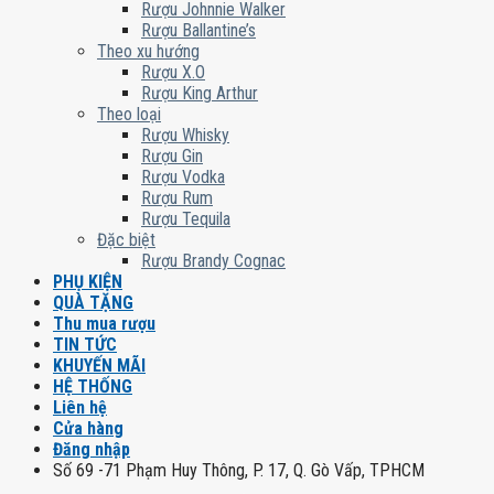
Rượu Johnnie Walker
Rượu Ballantine’s
Theo xu hướng
Rượu X.O
Rượu King Arthur
Theo loại
Rượu Whisky
Rượu Gin
Rượu Vodka
Rượu Rum
Rượu Tequila
Đặc biệt
Rượu Brandy Cognac
PHỤ KIỆN
QUÀ TẶNG
Thu mua rượu
TIN TỨC
KHUYẾN MÃI
HỆ THỐNG
Liên hệ
Cửa hàng
Đăng nhập
Số 69 -71 Phạm Huy Thông, P. 17, Q. Gò Vấp, TPHCM