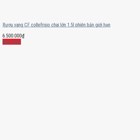
Rượu vang CF collefrisio chai lớn 1.5l phiên bản giới hạn
6.500.000
₫
Mua ngay