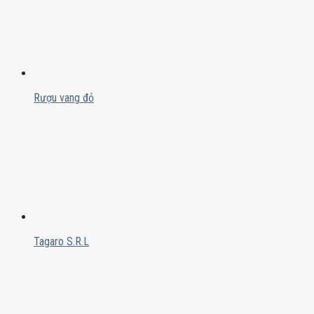
Rượu vang đỏ
Tagaro S.R.L