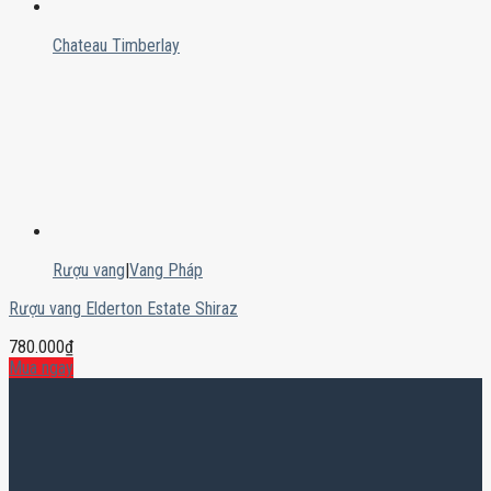
Chateau Timberlay
Rượu vang
|
Vang Pháp
Rượu vang Elderton Estate Shiraz
780.000
₫
Mua ngay