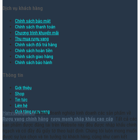
Dịch vụ khách hàng
Chính sách bảo mật
Chính sách thanh toán
Chương trình khuyến mãi
Thu mua rượu vang
Chính sách đổi trả hàng
Chính sách hoàn tiền
Chính sách giao hàng
Chính sách bảo hành
Thông tin
Giới thiệu
Shop
Tin tức
Liên hệ
Quà tặng rượu vang
Hamruoungon.vn
là một doanh nghiệp kinh doanh các sản phẩm về
Rượu vang chính hãng
,
rượu mạnh nhập khẩu cao cấp
. Tất cả các
sản phẩm được đăng tải trên Website này đều được nhập khẩu chính
ngạch và có đầy đủ giấy tờ theo luật định. Chúng tôi luôn mong muốn
được sự lựa chọn và tin tưởng từ khách hàng, cũng như cam kết