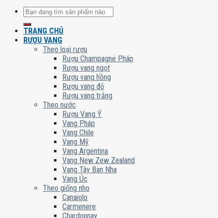
Tìm
kiếm:
TRANG CHỦ
RƯỢU VANG
Theo loại rượu
Rượu Champagne Pháp
Rượu vang ngọt
Rượu vang hồng
Rượu vang đỏ
Rượu vang trắng
Theo nước
Rượu Vang Ý
Vang Pháp
Vang Chile
Vang Mỹ
Vang Argentina
Vang New Zew Zealand
Vang Tây Ban Nha
Vang Úc
Theo giống nho
Canaiolo
Carmenere
Chardonnay