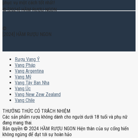
phục vụ một cách tốt nhất!
© [2024] HẦM RƯỢU NGON
©
[2024] HẦM RƯỢU NGON
Rượu Vang Ý
Vang Pháp
Vang Argentina
Vang Mỹ
Vang Tây Ban Nha
Vang Úc
Vang New Zew Zealand
Vang Chile
THƯỞNG THỨC CÓ TRÁCH NHIỆM
Các sản phẩm rượu không dành cho người dưới 18 tuổi và phụ nữ
đang mang thai.
Bản quyền © 2024 HẦM RƯỢU NGON Hiện thân của sự cống hiến
không ngừng để đạt tới sự hoàn hảo