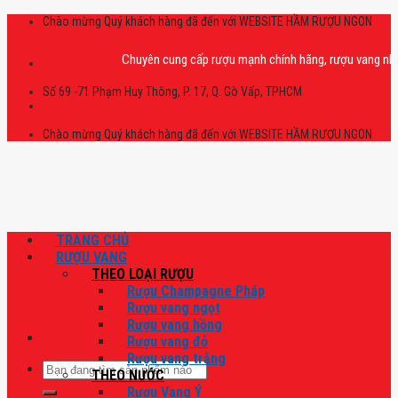
Skip
Chào mừng Quý khách hàng đã đến với WEBSITE HẦM RƯỢU NGON
to
content
Chuyên cung cấp rượu mạnh chính hãng, rượu vang nhập khẩu 
Số 69 -71 Phạm Huy Thông, P. 17, Q. Gò Vấp, TPHCM
Chào mừng Quý khách hàng đã đến với WEBSITE HẦM RƯỢU NGON
TRANG CHỦ
RƯỢU VANG
THEO LOẠI RƯỢU
Rượu Champagne Pháp
Rượu vang ngọt
Rượu vang hồng
Rượu vang đỏ
Rượu vang trắng
Tìm
THEO NƯỚC
kiếm:
Rượu Vang Ý