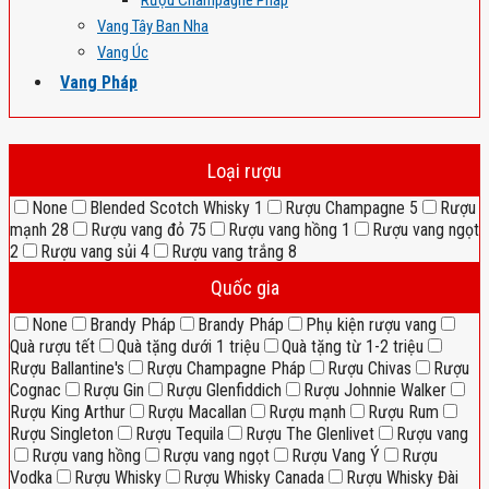
Rượu Champagne Pháp
Vang Tây Ban Nha
Vang Úc
Vang Pháp
Loại rượu
None
Blended Scotch Whisky
1
Rượu Champagne
5
Rượu
mạnh
28
Rượu vang đỏ
75
Rượu vang hồng
1
Rượu vang ngọt
2
Rượu vang sủi
4
Rượu vang trắng
8
Quốc gia
None
Brandy Pháp
Brandy Pháp
Phụ kiện rượu vang
Quà rượu tết
Quà tặng dưới 1 triệu
Quà tặng từ 1-2 triệu
Rượu Ballantine's
Rượu Champagne Pháp
Rượu Chivas
Rượu
Cognac
Rượu Gin
Rượu Glenfiddich
Rượu Johnnie Walker
Rượu King Arthur
Rượu Macallan
Rượu mạnh
Rượu Rum
Rượu Singleton
Rượu Tequila
Rượu The Glenlivet
Rượu vang
Rượu vang hồng
Rượu vang ngọt
Rượu Vang Ý
Rượu
Vodka
Rượu Whisky
Rượu Whisky Canada
Rượu Whisky Đài