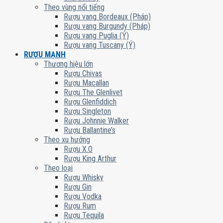
Theo vùng nổi tiếng
Rượu vang Bordeaux (Pháp)
Rượu vang Burgundy (Pháp)
Rượu vang Puglia (Ý)
Rượu vang Tuscany (Ý)
RƯỢU MẠNH
Thương hiệu lớn
Rượu Chivas
Rượu Macallan
Rượu The Glenlivet
Rượu Glenfiddich
Rượu Singleton
Rượu Johnnie Walker
Rượu Ballantine’s
Theo xu hướng
Rượu X.O
Rượu King Arthur
Theo loại
Rượu Whisky
Rượu Gin
Rượu Vodka
Rượu Rum
Rượu Tequila