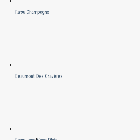
Rượu Champagne
Beaumont Des Crayères