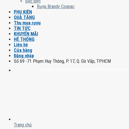
Đặc biệt
Rượu Brandy Cognac
PHỤ KIỆN
QUÀ TẶNG
Thu mua rượu
TIN TỨC
KHUYẾN MÃI
HỆ THỐNG
Liên hệ
Cửa hàng
Đăng nhập
Số 69 -71 Phạm Huy Thông, P. 17, Q. Gò Vấp, TPHCM
Chuyên cung cấp rượu mạnh chính hãng, rượu vang nhập khẩu
Trang chủ