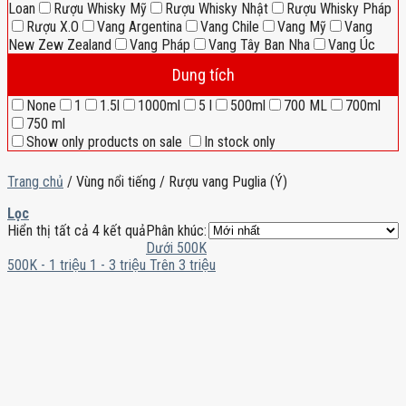
Loan
Rượu Whisky Mỹ
Rượu Whisky Nhật
Rượu Whisky Pháp
Rượu X.O
Vang Argentina
Vang Chile
Vang Mỹ
Vang
New Zew Zealand
Vang Pháp
Vang Tây Ban Nha
Vang Úc
Dung tích
None
1
1.5l
1000ml
5 l
500ml
700 ML
700ml
750 ml
Show only products on sale
In stock only
Trang chủ
/
Vùng nổi tiếng
/
Rượu vang Puglia (Ý)
Lọc
Hiển thị tất cả 4 kết quả
Phân khúc:
Dưới 500K
500K - 1 triệu
1 - 3 triệu
Trên 3 triệu