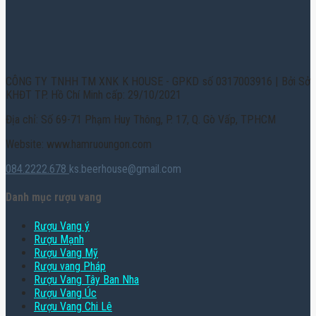
CÔNG TY TNHH TM XNK K HOUSE - GPKD số 0317003916 | Bởi Sở
KHĐT TP. Hồ Chí Minh cấp: 29/10/2021
Địa chỉ: Số 69-71 Phạm Huy Thông, P. 17, Q. Gò Vấp, TPHCM
Website: www.hamruoungon.com
084.2222.678
ks.beerhouse@gmail.com
Danh mục rượu vang
Rượu Vang ý
Rượu Mạnh
Rượu Vang Mỹ
Rượu vang Pháp
Rượu Vang Tây Ban Nha
Rượu Vang Úc
Rượu Vang Chi Lê