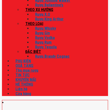
Rượu Johnnie Walker
Rượu Ballantine’s
THEO XU HƯỚNG
Rượu X.O
Rượu King Arthur
THEO LOẠI
Rượu Whisky
Rượu Gin
Rượu Vodka
Rượu Rum
Rượu Tequila
ĐẶC BIỆT
Rượu Brandy Cognac
PHỤ KIỆN
QUÀ TẶNG
Thu mua rượu
TIN TỨC
KHUYẾN MÃI
HỆ THỐNG
Liên hệ
Cửa hàng