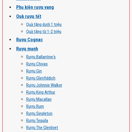
Phụ kiện rượu vang
Quà rượu tết
Quà tặng dưới 1 triệu
Quà tặng từ 1-2 triệu
Rượu Cognac
Rượu mạnh
Rượu Ballantine's
Rượu Chivas
Rượu Gin
Rượu Glenfiddich
Rượu Johnnie Walker
Rượu King Arthur
Rượu Macallan
Rượu Rum
Rượu Singleton
Rượu Tequila
Rượu The Glenlivet