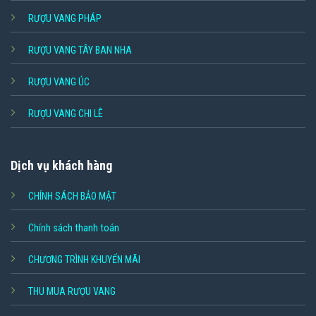
RƯỢU VANG PHÁP
RƯỢU VANG TÂY BAN NHA
RƯỢU VANG ÚC
RƯỢU VANG CHI LÊ
Dịch vụ khách hàng
CHÍNH SÁCH BẢO MẬT
Chính sách thanh toán
CHƯƠNG TRÌNH KHUYẾN MÃI
THU MUA RƯỢU VANG