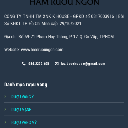
CÔNG TY TNHH TM XNK K HOUSE - GPKD số 0317003916 | Bởi
Sở KHĐT TP. Hồ Chí Minh cấp: 29/10/2021
Địa chỉ: Số 69-71 Phạm Huy Thông, P. 17, Q. Gò Vấp, TPHCM
Website: www.hamruoungon.com
084.2222.678
ks.beerhouse@gmail.com
Danh mục rượu vang
RƯỢU VANG Ý
RƯỢU MẠNH
RƯỢU VANG MỸ