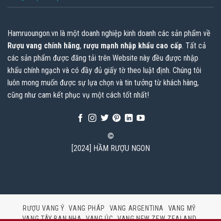
Hamruoungon.vn
là một doanh nghiệp kinh doanh các sản phẩm về
Rượu vang chính hãng
,
rượu mạnh nhập khẩu cao cấp
. Tất cả
các sản phẩm được đăng tải trên Website này đều được nhập
khẩu chính ngạch và có đầy đủ giấy tờ theo luật định. Chúng tôi
luôn mong muốn được sự lựa chọn và tin tưởng từ khách hàng,
cũng như cam kết phục vụ một cách tốt nhất!
©
[2024] HẦM RƯỢU NGON
RƯỢU VANG Ý
VANG PHÁP
VANG ARGENTINA
VANG MỸ
VANG TÂY BAN NHA
VANG ÚC
VANG NEW ZEW ZEALAND