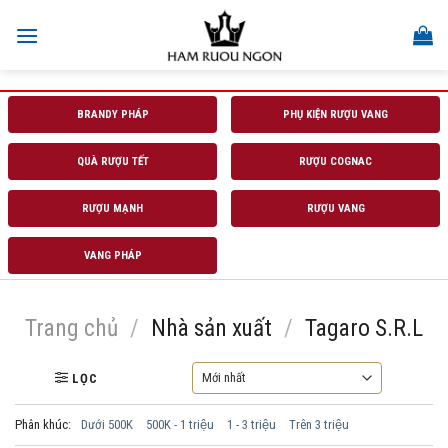
Skip
to
content
BRANDY PHÁP
PHỤ KIỆN RƯỢU VANG
QUÀ RƯỢU TẾT
RƯỢU COGNAC
RƯỢU MẠNH
RƯỢU VANG
VANG PHÁP
Trang chủ
/
Nhà sản xuất
/
Tagaro S.R.L
LỌC
Phân khúc:
Dưới 500K
500K - 1 triệu
1 - 3 triệu
Trên 3 triệu