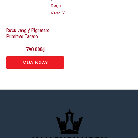
Rượu
Vang Ý
Rượu vang ý Pignataro
Primitivo Tagaro
790.000
₫
MUA NGAY