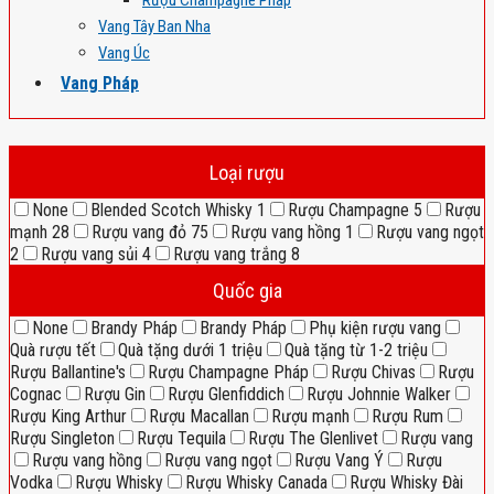
Rượu Champagne Pháp
Vang Tây Ban Nha
Vang Úc
Vang Pháp
Loại rượu
None
Blended Scotch Whisky
1
Rượu Champagne
5
Rượu
mạnh
28
Rượu vang đỏ
75
Rượu vang hồng
1
Rượu vang ngọt
2
Rượu vang sủi
4
Rượu vang trắng
8
Quốc gia
None
Brandy Pháp
Brandy Pháp
Phụ kiện rượu vang
Quà rượu tết
Quà tặng dưới 1 triệu
Quà tặng từ 1-2 triệu
Rượu Ballantine's
Rượu Champagne Pháp
Rượu Chivas
Rượu
Cognac
Rượu Gin
Rượu Glenfiddich
Rượu Johnnie Walker
Rượu King Arthur
Rượu Macallan
Rượu mạnh
Rượu Rum
Rượu Singleton
Rượu Tequila
Rượu The Glenlivet
Rượu vang
Rượu vang hồng
Rượu vang ngọt
Rượu Vang Ý
Rượu
Vodka
Rượu Whisky
Rượu Whisky Canada
Rượu Whisky Đài