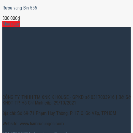
Rượu vang Bin 555
330.000
₫
Mua ngay
CÔNG TY TNHH TM XNK K HOUSE - GPKD số 0317003916 | Bởi Sở
KHĐT TP. Hồ Chí Minh cấp: 29/10/2021
Địa chỉ: Số 69-71 Phạm Huy Thông, P. 17, Q. Gò Vấp, TPHCM
Website: www.hamruoungon.com