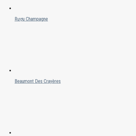
Rượu Champagne
Beaumont Des Crayères