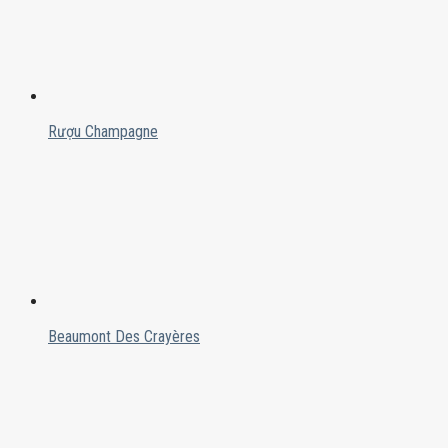
Rượu Champagne
Beaumont Des Crayères