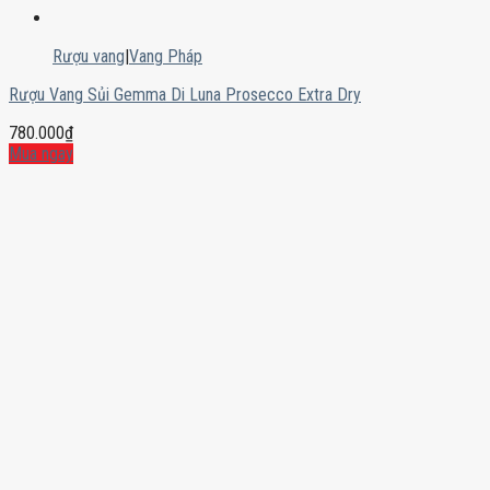
Rượu vang
|
Vang Pháp
Rượu Vang Sủi Gemma Di Luna Prosecco Extra Dry
780.000
₫
Mua ngay