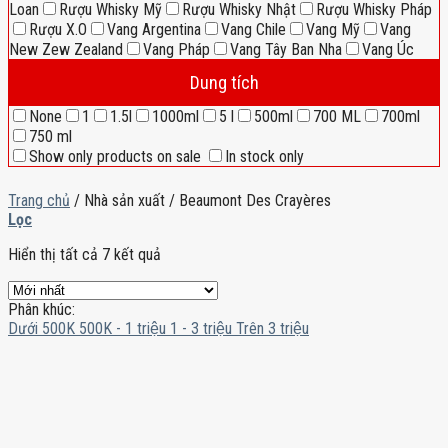
Loan
Rượu Whisky Mỹ
Rượu Whisky Nhật
Rượu Whisky Pháp
Rượu X.O
Vang Argentina
Vang Chile
Vang Mỹ
Vang
New Zew Zealand
Vang Pháp
Vang Tây Ban Nha
Vang Úc
Dung tích
None
1
1.5l
1000ml
5 l
500ml
700 ML
700ml
750 ml
Show only products on sale
In stock only
Trang chủ
/
Nhà sản xuất
/
Beaumont Des Crayères
Lọc
Hiển thị tất cả 7 kết quả
Phân khúc:
Dưới 500K
500K - 1 triệu
1 - 3 triệu
Trên 3 triệu