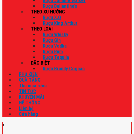
Rượu Johnnie Walker
Rượu Ballantine’s
THEO XU HƯỚNG
Rượu X.O
Rượu King Arthur
THEO LOẠI
Rượu Whisky
Rượu Gin
Rượu Vodka
Rượu Rum
Rượu Tequila
ĐẶC BIỆT
Rượu Brandy Cognac
PHỤ KIỆN
QUÀ TẶNG
Thu mua rượu
TIN TỨC
KHUYẾN MÃI
HỆ THỐNG
Liên hệ
Cửa hàng