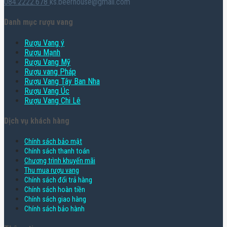
084.2222.678
ks.beerhouse@gmail.com
Danh mục rượu vang
Rượu Vang ý
Rượu Mạnh
Rượu Vang Mỹ
Rượu vang Pháp
Rượu Vang Tây Ban Nha
Rượu Vang Úc
Rượu Vang Chi Lê
Dịch vụ khách hàng
Chính sách bảo mật
Chính sách thanh toán
Chương trình khuyến mãi
Thu mua rượu vang
Chính sách đổi trả hàng
Chính sách hoàn tiền
Chính sách giao hàng
Chính sách bảo hành