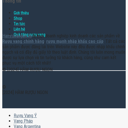
Thông tin
Giới thiệu
Shop
Tin tức
Liên hệ
Quà tặng rượu vang
Hamruoungon.vn
là một doanh nghiệp kinh doanh các sản phẩm về
Rượu vang chính hãng
,
rượu mạnh nhập khẩu cao cấp
. Tất cả các
sản phẩm được đăng tải trên Website này đều được nhập khẩu chính
ngạch và có đầy đủ giấy tờ theo luật định. Chúng tôi luôn mong muốn
được sự lựa chọn và tin tưởng từ khách hàng, cũng như cam kết
phục vụ một cách tốt nhất!
© [2024] HẦM RƯỢU NGON
©
[2024] HẦM RƯỢU NGON
Rượu Vang Ý
Vang Pháp
Vang Argentina