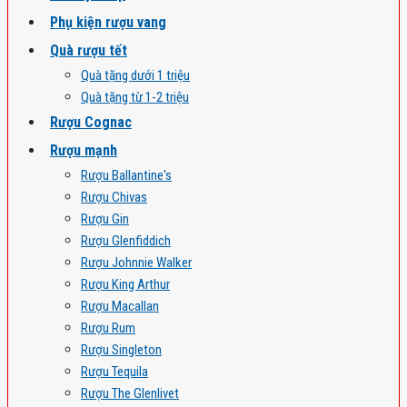
Phụ kiện rượu vang
Quà rượu tết
Quà tặng dưới 1 triệu
Quà tặng từ 1-2 triệu
Rượu Cognac
Rượu mạnh
Rượu Ballantine's
Rượu Chivas
Rượu Gin
Rượu Glenfiddich
Rượu Johnnie Walker
Rượu King Arthur
Rượu Macallan
Rượu Rum
Rượu Singleton
Rượu Tequila
Rượu The Glenlivet