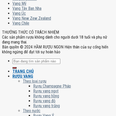
Vang Mỹ
Vang Tây Ban Nha
Vang Úc
Vang New Zew Zealand
Vang Chile
THƯỞNG THỨC CÓ TRÁCH NHIỆM
Các sản phẩm rượu không dành cho người dưới 18 tuổi và phụ nữ
đang mang thai.
Bản quyền © 2024 HẦM RƯỢU NGON Hiện thân của sự cống hiến
không ngừng để đạt tới sự hoàn hảo
Tìm
kiếm:
TRANG CHỦ
RƯỢU VANG
Theo loại rượu
Rượu Champagne Pháp
Rượu vang ngọt
Rượu vang hồng
Rượu vang đỏ
Rượu vang trắng
Theo nước
Rượu Vang Ý