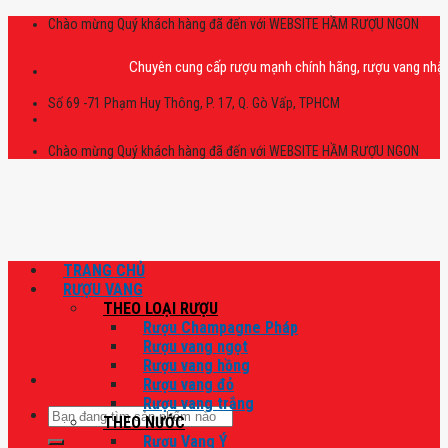
Skip
Chào mừng Quý khách hàng đã đến với WEBSITE HẦM RƯỢU NGON
to
content
Chuyên cung cấp rượu mạnh chính hãng, rượu vang nhập khẩu ca
Số 69 -71 Phạm Huy Thông, P. 17, Q. Gò Vấp, TPHCM
Chào mừng Quý khách hàng đã đến với WEBSITE HẦM RƯỢU NGON
TRANG CHỦ
RƯỢU VANG
THEO LOẠI RƯỢU
Rượu Champagne Pháp
Rượu vang ngọt
Rượu vang hồng
Rượu vang đỏ
Rượu vang trắng
Tìm
THEO NƯỚC
kiếm:
Rượu Vang Ý