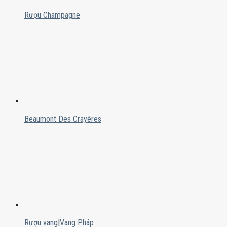
Rượu Champagne
Beaumont Des Crayères
Rượu vang
|
Vang Pháp