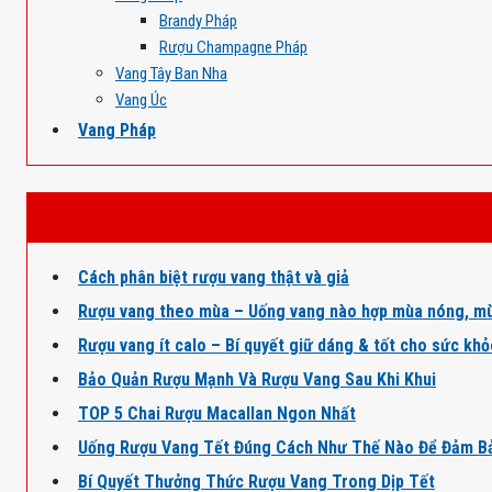
Brandy Pháp
Rượu Champagne Pháp
Vang Tây Ban Nha
Vang Úc
Vang Pháp
Cách phân biệt rượu vang thật và giả
Rượu vang theo mùa – Uống vang nào hợp mùa nóng, mù
Rượu vang ít calo – Bí quyết giữ dáng & tốt cho sức kh
Bảo Quản Rượu Mạnh Và Rượu Vang Sau Khi Khui
TOP 5 Chai Rượu Macallan Ngon Nhất
Uống Rượu Vang Tết Đúng Cách Như Thế Nào Để Đảm B
Bí Quyết Thưởng Thức Rượu Vang Trong Dịp Tết