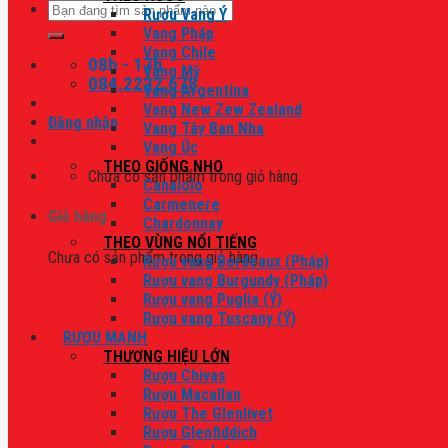
Tìm
Rượu Vang Ý
kiếm:
Vang Pháp
Vang Chile
08h - 17h
Vang Mỹ
084.2222.678
Vang Argentina
Vang New Zew Zealand
Đăng nhập
Vang Tây Ban Nha
Vang Úc
THEO GIỐNG NHO
Chưa có sản phẩm trong giỏ hàng.
Canaiolo
Carmenere
Giỏ hàng
Chardonnay
THEO VÙNG NỔI TIẾNG
Chưa có sản phẩm trong giỏ hàng.
Rượu vang Bordeaux (Pháp)
Rượu vang Burgundy (Pháp)
Rượu vang Puglia (Ý)
Rượu vang Tuscany (Ý)
RƯỢU MẠNH
THƯƠNG HIỆU LỚN
Rượu Chivas
Rượu Macallan
Rượu The Glenlivet
Rượu Glenfiddich