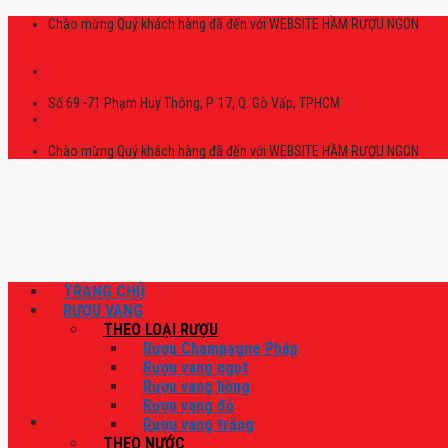
Skip
Chào mừng Quý khách hàng đã đến với WEBSITE HẦM RƯỢU NGON
to
content
Số 69 -71 Phạm Huy Thông, P. 17, Q. Gò Vấp, TPHCM
Chào mừng Quý khách hàng đã đến với WEBSITE HẦM RƯỢU NGON
TRANG CHỦ
RƯỢU VANG
THEO LOẠI RƯỢU
Rượu Champagne Pháp
Rượu vang ngọt
Rượu vang hồng
Rượu vang đỏ
Rượu vang trắng
THEO NƯỚC