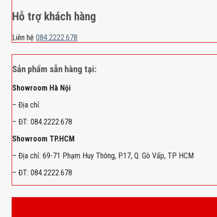
Hỗ trợ khách hàng
Liên hệ
084.2222.678
Sản phẩm sẵn hàng tại:
Showroom Hà Nội
– Địa chỉ:
– ĐT: 084.2222.678
Showroom TP.HCM
– Địa chỉ: 69-71 Phạm Huy Thông, P.17, Q. Gò Vấp, TP HCM
– ĐT: 084.2222.678