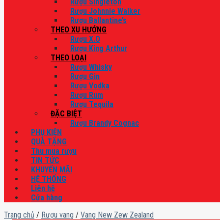
Rượu Singleton
Rượu Johnnie Walker
Rượu Ballantine’s
THEO XU HƯỚNG
Rượu X.O
Rượu King Arthur
THEO LOẠI
Rượu Whisky
Rượu Gin
Rượu Vodka
Rượu Rum
Rượu Tequila
ĐẶC BIỆT
Rượu Brandy Cognac
PHỤ KIỆN
QUÀ TẶNG
Thu mua rượu
TIN TỨC
KHUYẾN MÃI
HỆ THỐNG
Liên hệ
Cửa hàng
Trang chủ
/
Rượu vang
/
Vang New Zew Zealand