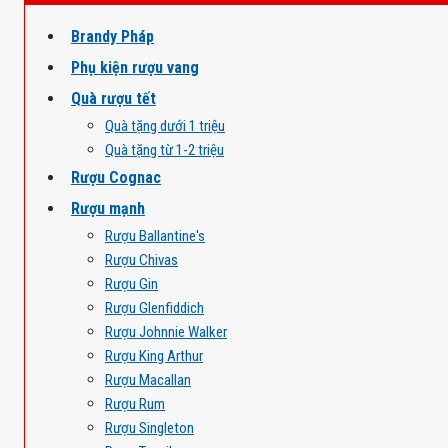
Brandy Pháp
Phụ kiện rượu vang
Quà rượu tết
Quà tặng dưới 1 triệu
Quà tặng từ 1-2 triệu
Rượu Cognac
Rượu mạnh
Rượu Ballantine's
Rượu Chivas
Rượu Gin
Rượu Glenfiddich
Rượu Johnnie Walker
Rượu King Arthur
Rượu Macallan
Rượu Rum
Rượu Singleton