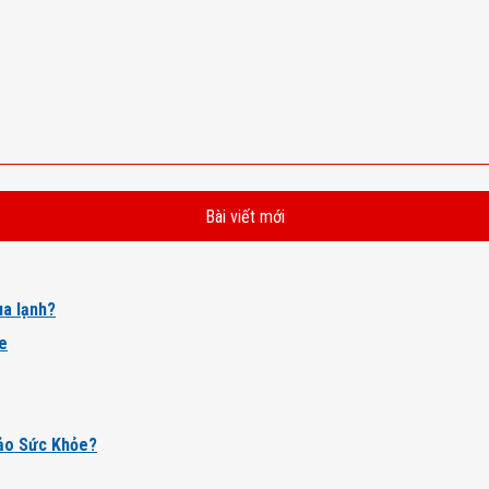
Bài viết mới
a lạnh?
ỏe
ảo Sức Khỏe?