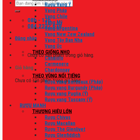
Tìm
Rượu Vang Ý
kiếm:
Vang Pháp
Vang Chile
08h - 17h
Vang Mỹ
084.2222.678
Vang Argentina
Vang New Zew Zealand
Đăng nhập
Vang Tây Ban Nha
Vang Úc
THEO GIỐNG NHO
Chưa có sản phẩm trong giỏ hàng.
Canaiolo
Carmenere
Giỏ hàng
Chardonnay
THEO VÙNG NỔI TIẾNG
Chưa có sản phẩm trong giỏ hàng.
Rượu vang Bordeaux (Pháp)
Rượu vang Burgundy (Pháp)
Rượu vang Puglia (Ý)
Rượu vang Tuscany (Ý)
RƯỢU MẠNH
THƯƠNG HIỆU LỚN
Rượu Chivas
Rượu Macallan
Rượu The Glenlivet
Rượu Glenfiddich