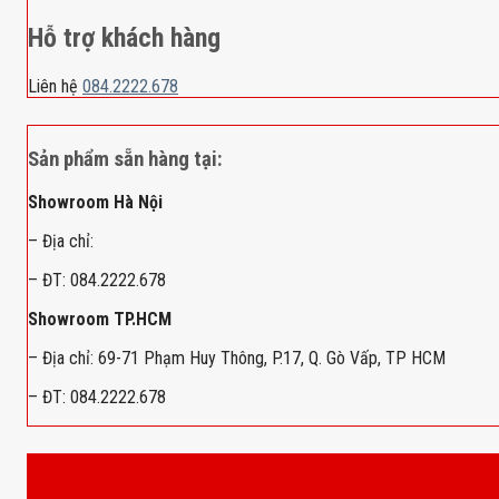
Hỗ trợ khách hàng
Liên hệ
084.2222.678
Sản phẩm sẵn hàng tại:
Showroom Hà Nội
– Địa chỉ:
– ĐT: 084.2222.678
Showroom TP.HCM
– Địa chỉ: 69-71 Phạm Huy Thông, P.17, Q. Gò Vấp, TP HCM
– ĐT: 084.2222.678