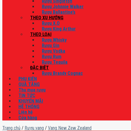
Rượu Singleton
Rượu Johnnie Walker
Rượu Ballantine’s
THEO XU HƯỚNG
Rượu X.O
Rượu King Arthur
THEO LOẠI
Rượu Whisky
Rượu Gin
Rượu Vodka
Rượu Rum
Rượu Tequila
ĐẶC BIỆT
Rượu Brandy Cognac
PHỤ KIỆN
QUÀ TẶNG
Thu mua rượu
TIN TỨC
KHUYẾN MÃI
HỆ THỐNG
Liên hệ
Cửa hàng
Trang chủ
/
Rượu vang
/
Vang New Zew Zealand