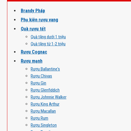
Brandy Pháp
Phụ kiện rượu vang
Quà rượu tết
Quà tặng dưới 1 triệu
Quà tặng từ 1-2 triệu
Rượu Cognac
Rượu mạnh
Rượu Ballantine's
Rượu Chivas
Rượu Gin
Rượu Glenfiddich
Rượu Johnnie Walker
Rượu King Arthur
Rượu Macallan
Rượu Rum
Rượu Singleton