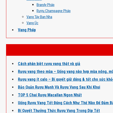
Brandy Pháp
Rượu Champagne Pháp
Vang Tây Ban Nha
Vang Úc
Vang Pháp
Cách phân biệt rượu vang thật và giả
Rượu vang theo mùa – Uống vang nào hợp mùa nóng, mù
Rượu vang ít calo – Bí quyết giữ dáng & tốt cho sức kh
Bảo Quản Rượu Mạnh Và Rượu Vang Sau Khi Khui
TOP 5 Chai Rượu Macallan Ngon Nhất
Uống Rượu Vang Tết Đúng Cách Như Thế Nào Để Đảm B
Bí Quyết Thưởng Thức Rượu Vang Trong Dịp Tết