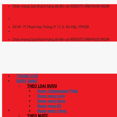
Skip
Chào mừng Quý khách hàng đã đến với WEBSITE HẦM RƯỢU NGON
to
content
Số 69 -71 Phạm Huy Thông, P. 17, Q. Gò Vấp, TPHCM
Chào mừng Quý khách hàng đã đến với WEBSITE HẦM RƯỢU NGON
TRANG CHỦ
RƯỢU VANG
THEO LOẠI RƯỢU
Rượu Champagne Pháp
Rượu vang ngọt
Rượu vang hồng
Rượu vang đỏ
Rượu vang trắng
THEO NƯỚC