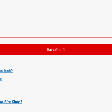
Bài viết mới
a lạnh?
ỏe
ảo Sức Khỏe?