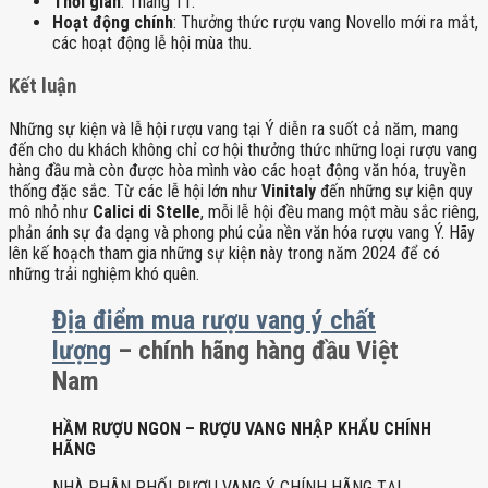
Thời gian
: Tháng 11.
Hoạt động chính
: Thưởng thức rượu vang Novello mới ra mắt,
các hoạt động lễ hội mùa thu.
Kết luận
Những sự kiện và lễ hội rượu vang tại Ý diễn ra suốt cả năm, mang
đến cho du khách không chỉ cơ hội thưởng thức những loại rượu vang
hàng đầu mà còn được hòa mình vào các hoạt động văn hóa, truyền
thống đặc sắc. Từ các lễ hội lớn như
Vinitaly
đến những sự kiện quy
mô nhỏ như
Calici di Stelle
, mỗi lễ hội đều mang một màu sắc riêng,
phản ánh sự đa dạng và phong phú của nền văn hóa rượu vang Ý. Hãy
lên kế hoạch tham gia những sự kiện này trong năm 2024 để có
những trải nghiệm khó quên.
Địa điểm mua rượu vang ý chất
lượng
– chính hãng hàng đầu Việt
Nam
HẦM RƯỢU NGON – RƯỢU VANG NHẬP KHẨU CHÍNH
HÃNG
NHÀ PHÂN PHỐI RƯỢU VANG Ý CHÍNH HÃNG TẠI