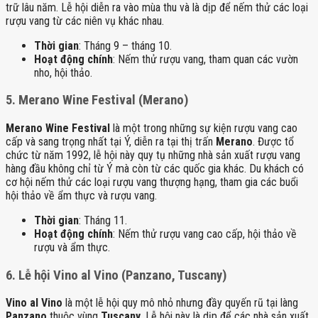
trữ lâu năm. Lễ hội diễn ra vào mùa thu và là dịp để nếm thử các loại
rượu vang từ các niên vụ khác nhau.
Thời gian
: Tháng 9 – tháng 10.
Hoạt động chính
: Nếm thử rượu vang, tham quan các vườn
nho, hội thảo.
5.
Merano Wine Festival (Merano)
Merano Wine Festival
là một trong những sự kiện rượu vang cao
cấp và sang trọng nhất tại Ý, diễn ra tại thị trấn
Merano
. Được tổ
chức từ năm 1992, lễ hội này quy tụ những nhà sản xuất rượu vang
hàng đầu không chỉ từ Ý mà còn từ các quốc gia khác. Du khách có
cơ hội nếm thử các loại rượu vang thượng hạng, tham gia các buổi
hội thảo về ẩm thực và rượu vang.
Thời gian
: Tháng 11.
Hoạt động chính
: Nếm thử rượu vang cao cấp, hội thảo về
rượu và ẩm thực.
6.
Lễ hội Vino al Vino (Panzano, Tuscany)
Vino al Vino
là một lễ hội quy mô nhỏ nhưng đầy quyến rũ tại làng
Panzano
thuộc vùng
Tuscany
. Lễ hội này là dịp để các nhà sản xuất