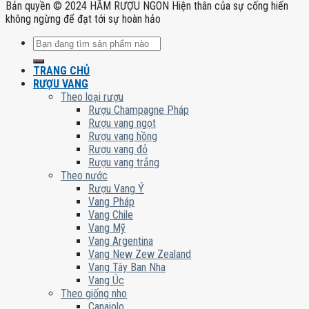
Bản quyền © 2024 HẦM RƯỢU NGON Hiện thân của sự cống hiến
không ngừng để đạt tới sự hoàn hảo
Tìm
kiếm:
TRANG CHỦ
RƯỢU VANG
Theo loại rượu
Rượu Champagne Pháp
Rượu vang ngọt
Rượu vang hồng
Rượu vang đỏ
Rượu vang trắng
Theo nước
Rượu Vang Ý
Vang Pháp
Vang Chile
Vang Mỹ
Vang Argentina
Vang New Zew Zealand
Vang Tây Ban Nha
Vang Úc
Theo giống nho
Canaiolo