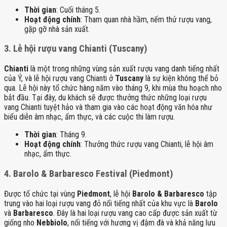
Thời gian
: Cuối tháng 5.
Hoạt động chính
: Tham quan nhà hầm, nếm thử rượu vang,
gặp gỡ nhà sản xuất.
3.
Lễ hội rượu vang Chianti (Tuscany)
Chianti
là một trong những vùng sản xuất rượu vang danh tiếng nhất
của Ý, và lễ hội rượu vang Chianti ở
Tuscany
là sự kiện không thể bỏ
qua. Lễ hội này tổ chức hàng năm vào tháng 9, khi mùa thu hoạch nho
bắt đầu. Tại đây, du khách sẽ được thưởng thức những loại rượu
vang Chianti tuyệt hảo và tham gia vào các hoạt động văn hóa như
biểu diễn âm nhạc, ẩm thực, và các cuộc thi làm rượu.
Thời gian
: Tháng 9.
Hoạt động chính
: Thưởng thức rượu vang Chianti, lễ hội âm
nhạc, ẩm thực.
4.
Barolo & Barbaresco Festival (Piedmont)
Được tổ chức tại vùng
Piedmont
, lễ hội
Barolo & Barbaresco
tập
trung vào hai loại rượu vang đỏ nổi tiếng nhất của khu vực là
Barolo
và
Barbaresco
. Đây là hai loại rượu vang cao cấp được sản xuất từ
giống nho
Nebbiolo
, nổi tiếng với hương vị đậm đà và khả năng lưu