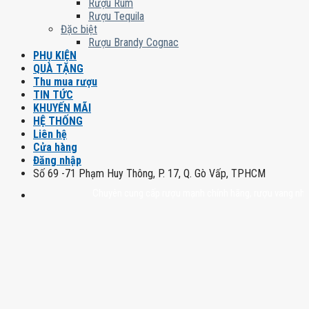
Rượu Rum
Rượu Tequila
Đặc biệt
Rượu Brandy Cognac
PHỤ KIỆN
QUÀ TẶNG
Thu mua rượu
TIN TỨC
KHUYẾN MÃI
HỆ THỐNG
Liên hệ
Cửa hàng
Đăng nhập
Số 69 -71 Phạm Huy Thông, P. 17, Q. Gò Vấp, TPHCM
Chuyên cung cấp rượu mạnh chính hãng, rượu vang nhập khẩu ca