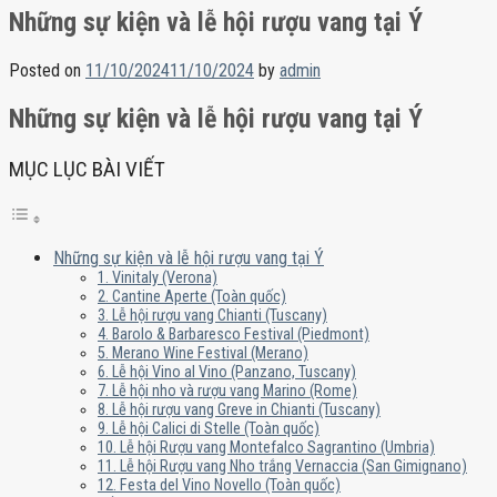
Những sự kiện và lễ hội rượu vang tại Ý
Posted on
11/10/2024
11/10/2024
by
admin
Những sự kiện và lễ hội rượu vang tại Ý
MỤC LỤC BÀI VIẾT
Những sự kiện và lễ hội rượu vang tại Ý
1. Vinitaly (Verona)
2. Cantine Aperte (Toàn quốc)
3. Lễ hội rượu vang Chianti (Tuscany)
4. Barolo & Barbaresco Festival (Piedmont)
5. Merano Wine Festival (Merano)
6. Lễ hội Vino al Vino (Panzano, Tuscany)
7. Lễ hội nho và rượu vang Marino (Rome)
8. Lễ hội rượu vang Greve in Chianti (Tuscany)
9. Lễ hội Calici di Stelle (Toàn quốc)
10. Lễ hội Rượu vang Montefalco Sagrantino (Umbria)
11. Lễ hội Rượu vang Nho trắng Vernaccia (San Gimignano)
12. Festa del Vino Novello (Toàn quốc)