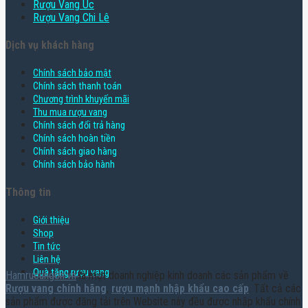
Rượu Vang Úc
Rượu Vang Chi Lê
Dịch vụ khách hàng
Chính sách bảo mật
Chính sách thanh toán
Chương trình khuyến mãi
Thu mua rượu vang
Chính sách đổi trả hàng
Chính sách hoàn tiền
Chính sách giao hàng
Chính sách bảo hành
Thông tin
Giới thiệu
Shop
Tin tức
Liên hệ
Quà tặng rượu vang
Hamruoungon.vn
là một doanh nghiệp kinh doanh các sản phẩm về
Rượu vang chính hãng
,
rượu mạnh nhập khẩu cao cấp
. Tất cả các
sản phẩm được đăng tải trên Website này đều được nhập khẩu chính