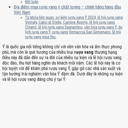
Kết luận
Địa điểm mua rượu vang ý chất lượng – chính hãng hàng đầu
Việt Nam
Từ khóa liên quan: sự kiện rượu vang Ý 2024, lễ hội rượu vang
Vinitaly, Calici di Stelle, Cantine Aperte, lễ hội rượu vang
Chianti, lễ hội rượu vang Sagrantino, văn hóa rượu vang Ý, du
lịch rượu vang Ý, rượu vang Vernaccia San Gimignano, lễ hội
rượu vang mùa thu.
Ý là quốc gia nổi tiếng không chỉ với nền văn hóa và ẩm thực phong
phú, mà còn là quê hương của nhiều loại
rượu vang
thượng hạng.
Điều này đã dẫn đến sự ra đời của nhiều sự kiện và lễ hội rượu vang
độc đáo, thu hút hàng nghìn du khách mỗi năm. Các lễ hội này là cơ
hội tuyệt vời để khám phá rượu vang Ý, gặp gỡ các nhà sản xuất và
tận hưởng trải nghiệm văn hóa Ý đậm đà. Dưới đây là những sự kiện
và lễ hội rượu vang đáng chú ý tại Ý.