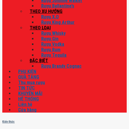
Rượu Johnnie Walker
Rượu Ballantine’s
THEO XU HƯỚNG
Rượu X.O
Rượu King Arthur
THEO LOẠI
Rượu Whisky
Rượu Gin
Rượu Vodka
Rượu Rum
Rượu Tequila
ĐẶC BIỆT
Rượu Brandy Cognac
PHỤ KIỆN
QUÀ TẶNG
Thu mua rượu
TIN TỨC
KHUYẾN MÃI
HỆ THỐNG
Liên hệ
Cửa hàng
Kiến thức