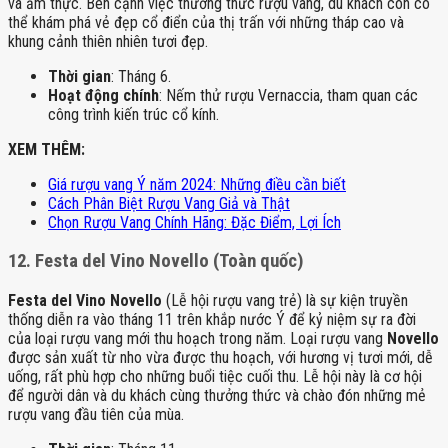
và ẩm thực. Bên cạnh việc thưởng thức rượu vang, du khách còn có
thể khám phá vẻ đẹp cổ điển của thị trấn với những tháp cao và
khung cảnh thiên nhiên tươi đẹp.
Thời gian
: Tháng 6.
Hoạt động chính
: Nếm thử rượu Vernaccia, tham quan các
công trình kiến trúc cổ kính.
XEM THÊM:
Giá rượu vang Ý năm 2024: Những điều cần biết
Cách Phân Biệt Rượu Vang Giả và Thật
Chọn Rượu Vang Chính Hãng: Đặc Điểm, Lợi Ích
12.
Festa del Vino Novello (Toàn quốc)
Festa del Vino Novello
(Lễ hội rượu vang trẻ) là sự kiện truyền
thống diễn ra vào tháng 11 trên khắp nước Ý để kỷ niệm sự ra đời
của loại rượu vang mới thu hoạch trong năm. Loại rượu vang
Novello
được sản xuất từ nho vừa được thu hoạch, với hương vị tươi mới, dễ
uống, rất phù hợp cho những buổi tiệc cuối thu. Lễ hội này là cơ hội
để người dân và du khách cùng thưởng thức và chào đón những mẻ
rượu vang đầu tiên của mùa.