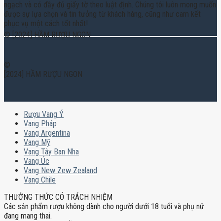
ngạch và có đầy đủ giấy tờ theo luật định. Chúng tôi luôn mong muốn
được sự lựa chọn và tin tưởng từ khách hàng, cũng như cam kết
phục vụ một cách tốt nhất!
© [2024] HẦM RƯỢU NGON
©
[2024] HẦM RƯỢU NGON
Rượu Vang Ý
Vang Pháp
Vang Argentina
Vang Mỹ
Vang Tây Ban Nha
Vang Úc
Vang New Zew Zealand
Vang Chile
THƯỞNG THỨC CÓ TRÁCH NHIỆM
Các sản phẩm rượu không dành cho người dưới 18 tuổi và phụ nữ
đang mang thai.