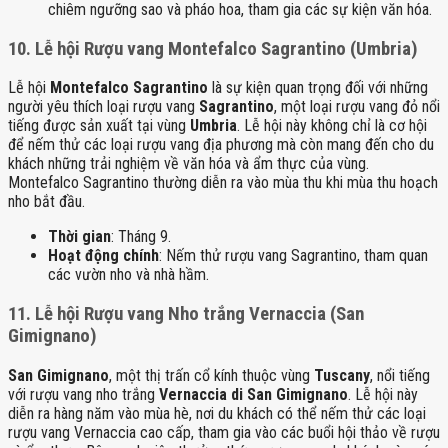
chiêm ngưỡng sao và pháo hoa, tham gia các sự kiện văn hóa.
10.
Lễ hội Rượu vang Montefalco Sagrantino (Umbria)
Lễ hội
Montefalco Sagrantino
là sự kiện quan trọng đối với những
người yêu thích loại rượu vang
Sagrantino
, một loại rượu vang đỏ nổi
tiếng được sản xuất tại vùng
Umbria
. Lễ hội này không chỉ là cơ hội
để nếm thử các loại rượu vang địa phương mà còn mang đến cho du
khách những trải nghiệm về văn hóa và ẩm thực của vùng.
Montefalco Sagrantino thường diễn ra vào mùa thu khi mùa thu hoạch
nho bắt đầu.
Thời gian
: Tháng 9.
Hoạt động chính
: Nếm thử rượu vang Sagrantino, tham quan
các vườn nho và nhà hầm.
11.
Lễ hội Rượu vang Nho trắng Vernaccia (San
Gimignano)
San Gimignano
, một thị trấn cổ kính thuộc vùng
Tuscany
, nổi tiếng
với rượu vang nho trắng
Vernaccia di San Gimignano
. Lễ hội này
diễn ra hàng năm vào mùa hè, nơi du khách có thể nếm thử các loại
rượu vang Vernaccia cao cấp, tham gia vào các buổi hội thảo về rượu