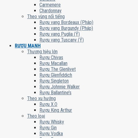
Carmenere
Chardonnay
Theo vùng nổi tiếng
Rượu vang Bordeaux (Pháp)
Rượu vang Burgundy (Pháp)
Rượu vang Puglia (Ý)
Rượu vang Tuscany (Ý)
RƯỢU MẠNH
Thương hiệu lớn
Rượu Chivas
Rượu Macallan
Rượu The Glenlivet
Rượu Glenfiddich
Rượu Singleton
Rượu Johnnie Walker
Rượu Ballantine’s
Theo xu hướng
Rượu X.O
Rượu King Arthur
Theo loại
Rượu Whisky
Rượu Gin
Rượu Vodka