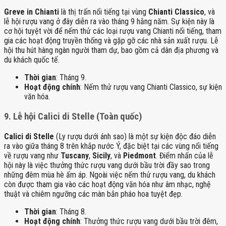
Greve in Chianti
là thị trấn nổi tiếng tại vùng
Chianti Classico
, và
lễ hội rượu vang ở đây diễn ra vào tháng 9 hằng năm. Sự kiện này là
cơ hội tuyệt vời để nếm thử các loại rượu vang Chianti nổi tiếng, tham
gia các hoạt động truyền thống và gặp gỡ các nhà sản xuất rượu. Lễ
hội thu hút hàng ngàn người tham dự, bao gồm cả dân địa phương và
du khách quốc tế.
Thời gian
: Tháng 9.
Hoạt động chính
: Nếm thử rượu vang Chianti Classico, sự kiện
văn hóa.
9.
Lễ hội Calici di Stelle (Toàn quốc)
Calici di Stelle
(Ly rượu dưới ánh sao) là một sự kiện độc đáo diễn
ra vào giữa tháng 8 trên khắp nước Ý, đặc biệt tại các vùng nổi tiếng
về rượu vang như
Tuscany
,
Sicily
, và
Piedmont
. Điểm nhấn của lễ
hội này là việc thưởng thức rượu vang dưới bầu trời đầy sao trong
những đêm mùa hè ấm áp. Ngoài việc nếm thử rượu vang, du khách
còn được tham gia vào các hoạt động văn hóa như âm nhạc, nghệ
thuật và chiêm ngưỡng các màn bắn pháo hoa tuyệt đẹp.
Thời gian
: Tháng 8.
Hoạt động chính
: Thưởng thức rượu vang dưới bầu trời đêm,