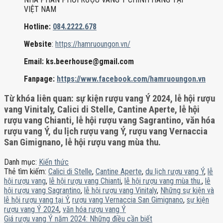
VIỆT NAM
Hotline:
084.2222.678
Website
:
https://hamruoungon.vn/
Email: ks.beerhouse@gmail.com
Fanpage:
https://www.facebook.com/hamruoungon.vn
Từ khóa liên quan
: sự kiện rượu vang Ý 2024, lễ hội rượu
vang Vinitaly, Calici di Stelle, Cantine Aperte, lễ hội
rượu vang Chianti, lễ hội rượu vang Sagrantino, văn hóa
rượu vang Ý, du lịch rượu vang Ý, rượu vang Vernaccia
San Gimignano, lễ hội rượu vang mùa thu.
Danh mục:
Kiến thức
Thẻ tìm kiếm:
Calici di Stelle
,
Cantine Aperte
,
du lịch rượu vang Ý
,
lễ
hội rượu vang
,
lễ hội rượu vang Chianti
,
lễ hội rượu vang mùa thu.
,
lễ
hội rượu vang Sagrantino
,
lễ hội rượu vang Vinitaly
,
Những sự kiện và
lễ hội rượu vang tại Ý
,
rượu vang Vernaccia San Gimignano
,
sự kiện
rượu vang Ý 2024
,
văn hóa rượu vang Ý
Giá rượu vang Ý năm 2024: Những điều cần biết