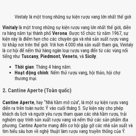
Vinitaly là một trong những sự kiện rượu vang lớn nhất thế giới
Vinitaly
là một trong những sự kiện rượu vang lớn nhất thế giới, diễn
ra hàng năm tại thành phố
Verona
. Được tổ chức từ năm 1967, sự
kiện này là điểm hẹn cho các chuyên gia và nhà sản xuất rượu vang
từ khắp nơi trên thế giới. Với hơn 4.000 nhà sản xuất tham gia, Vinitaly
là cơ hội để nếm thử hàng ngàn loại rượu vang đến từ các vùng nổi
tiếng như
Tuscany
,
Piedmont
,
Veneto
, và
Sicily
.
Thời gian
: Tháng 4 hàng năm.
Hoạt động chính
: Nếm thử rượu vang, hội thảo, hội chợ
thương mại.
2.
Cantine Aperte (Toàn quốc)
Cantine Aperte
, hay “Nhà hầm mở cửa”, là một sự kiện rượu vang
diễn ra trên toàn nước Ý vào cuối tháng 5. Sự kiện này cho phép
khách du lịch và người yêu rượu tham quan các nhà hầm rượu, trải
nghiệm quy trình sản xuất rượu vang và nếm thử các sản phẩm địa
phương. Cantine Aperte mang đến cơ hội gặp gỡ các nhà sản xuất và
tìm hiểu sâu hơn về nghệ thuật làm rượu vang truyền thống của Ý.