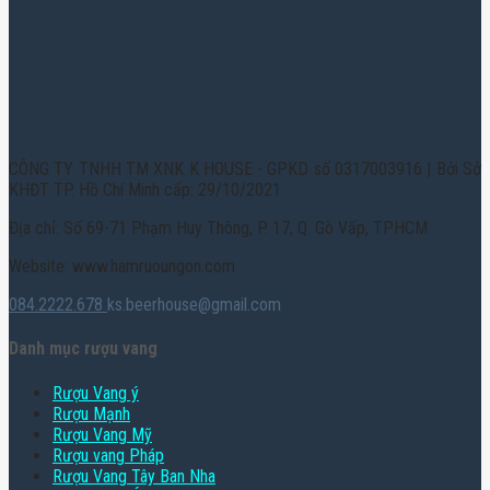
CÔNG TY TNHH TM XNK K HOUSE - GPKD số 0317003916 | Bởi Sở
KHĐT TP. Hồ Chí Minh cấp: 29/10/2021
Địa chỉ: Số 69-71 Phạm Huy Thông, P. 17, Q. Gò Vấp, TPHCM
Website: www.hamruoungon.com
084.2222.678
ks.beerhouse@gmail.com
Danh mục rượu vang
Rượu Vang ý
Rượu Mạnh
Rượu Vang Mỹ
Rượu vang Pháp
Rượu Vang Tây Ban Nha