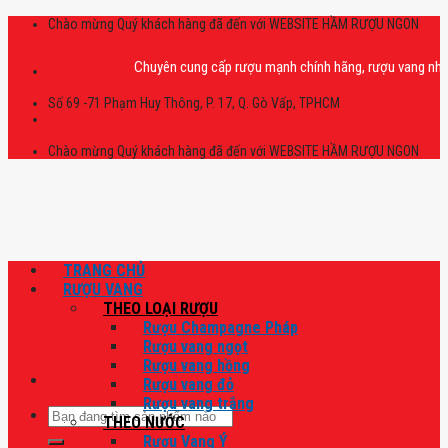
Skip
Chào mừng Quý khách hàng đã đến với WEBSITE HẦM RƯỢU NGON
to
content
Chuyên cung cấp rượu mạnh chính hãng, rượu vang nhập khẩu ca
Số 69 -71 Phạm Huy Thông, P. 17, Q. Gò Vấp, TPHCM
Chào mừng Quý khách hàng đã đến với WEBSITE HẦM RƯỢU NGON
TRANG CHỦ
RƯỢU VANG
THEO LOẠI RƯỢU
Rượu Champagne Pháp
Rượu vang ngọt
Rượu vang hồng
Rượu vang đỏ
Rượu vang trắng
Tìm
THEO NƯỚC
kiếm:
Rượu Vang Ý