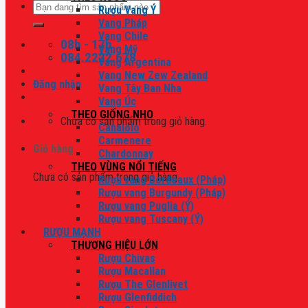
Tìm
Rượu Vang Ý
kiếm:
Vang Pháp
Vang Chile
08h - 17h
Vang Mỹ
084.2222.678
Vang Argentina
Vang New Zew Zealand
Đăng nhập
Vang Tây Ban Nha
Vang Úc
THEO GIỐNG NHO
Chưa có sản phẩm trong giỏ hàng.
Canaiolo
Carmenere
Giỏ hàng
Chardonnay
THEO VÙNG NỔI TIẾNG
Chưa có sản phẩm trong giỏ hàng.
Rượu vang Bordeaux (Pháp)
Rượu vang Burgundy (Pháp)
Rượu vang Puglia (Ý)
Rượu vang Tuscany (Ý)
RƯỢU MẠNH
THƯƠNG HIỆU LỚN
Rượu Chivas
Rượu Macallan
Rượu The Glenlivet
Rượu Glenfiddich