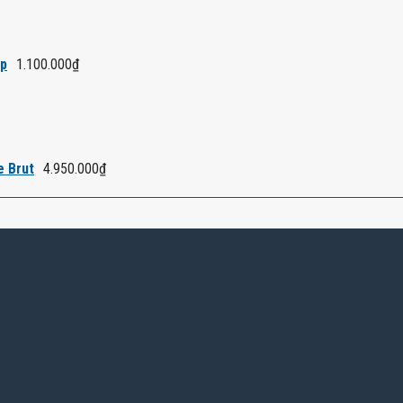
áp
1.100.000
₫
e Brut
4.950.000
₫