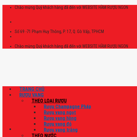
Skip
Chào mừng Quý khách hàng đã đến với WEBSITE HẦM RƯỢU NGON
to
content
Số 69 -71 Phạm Huy Thông, P. 17, Q. Gò Vấp, TPHCM
Chào mừng Quý khách hàng đã đến với WEBSITE HẦM RƯỢU NGON
TRANG CHỦ
RƯỢU VANG
THEO LOẠI RƯỢU
Rượu Champagne Pháp
Rượu vang ngọt
Rượu vang hồng
Rượu vang đỏ
Rượu vang trắng
THEO NƯỚC