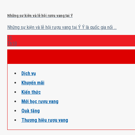
Những sự kiện và lễ hội rượu vang tại Ý
Những sự kiện và lễ hội rượu vang tại Ý Ý là quốc gia nổi ...
11
Th10
Dịch vụ
Khuyến mãi
Kiến thức
Mới học rượu vang
Quà tặng
Thương hiệu rượu vang