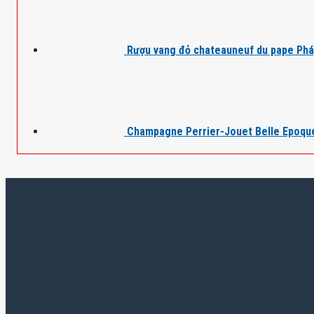
Rượu vang đỏ chateauneuf du pape Ph
Champagne Perrier-Jouet Belle Epoqu