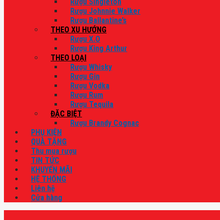
Rượu Singleton
Rượu Johnnie Walker
Rượu Ballantine’s
THEO XU HƯỚNG
Rượu X.O
Rượu King Arthur
THEO LOẠI
Rượu Whisky
Rượu Gin
Rượu Vodka
Rượu Rum
Rượu Tequila
ĐẶC BIỆT
Rượu Brandy Cognac
PHỤ KIỆN
QUÀ TẶNG
Thu mua rượu
TIN TỨC
KHUYẾN MÃI
HỆ THỐNG
Liên hệ
Cửa hàng