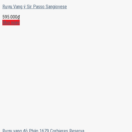
Rượu Vang ý Sir Passo Sangiovese
595.000
₫
Mua ngay
Rượu vang đỏ Pháp 1679 Corbieres Reserva