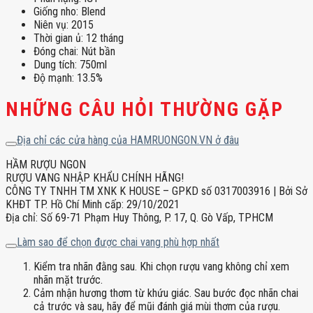
Giống nho: Blend
Niên vụ: 2015
Thời gian ủ: 12 tháng
Đóng chai: Nút bần
Dung tích: 750ml
Độ mạnh: 13.5%
NHỮNG CÂU HỎI THƯỜNG GẶP
Địa chỉ các cửa hàng của HAMRUONGON.VN ở đâu
HẦM RƯỢU NGON
RƯỢU VANG NHẬP KHẨU CHÍNH HÃNG!
CÔNG TY TNHH TM XNK K HOUSE – GPKD số 0317003916 | Bởi Sở
KHĐT TP. Hồ Chí Minh cấp: 29/10/2021
Địa chỉ: Số 69-71 Phạm Huy Thông, P. 17, Q. Gò Vấp, TPHCM
Làm sao để chọn được chai vang phù hợp nhất
Kiểm tra nhãn đằng sau. Khi chọn rượu vang không chỉ xem
nhãn mặt trước.
Cảm nhận hương thơm từ khứu giác. Sau bước đọc nhãn chai
cả trước và sau, hãy để mũi đánh giá mùi thơm của rượu.