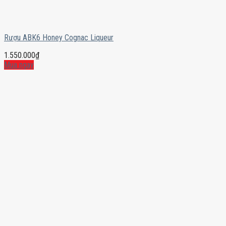
Rượu ABK6 Honey Cognac Liqueur
1.550.000
₫
Mua ngay