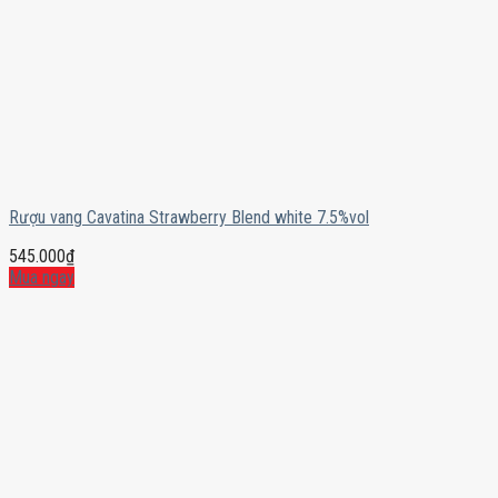
Rượu vang Cavatina Strawberry Blend white 7.5%vol
545.000
₫
Mua ngay