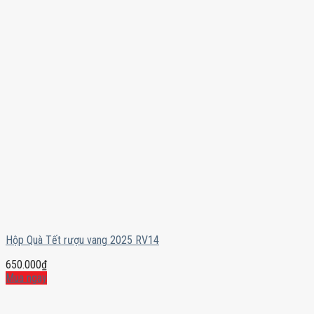
Hộp Quà Tết rượu vang 2025 RV14
650.000
₫
Mua ngay