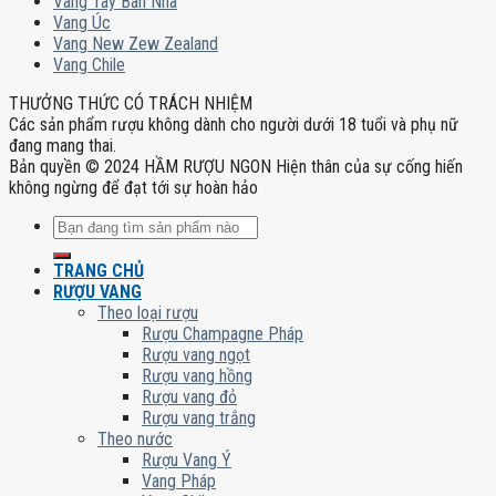
Vang Tây Ban Nha
Vang Úc
Vang New Zew Zealand
Vang Chile
THƯỞNG THỨC CÓ TRÁCH NHIỆM
Các sản phẩm rượu không dành cho người dưới 18 tuổi và phụ nữ
đang mang thai.
Bản quyền © 2024 HẦM RƯỢU NGON Hiện thân của sự cống hiến
không ngừng để đạt tới sự hoàn hảo
Tìm
kiếm:
TRANG CHỦ
RƯỢU VANG
Theo loại rượu
Rượu Champagne Pháp
Rượu vang ngọt
Rượu vang hồng
Rượu vang đỏ
Rượu vang trắng
Theo nước
Rượu Vang Ý
Vang Pháp