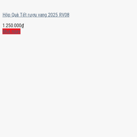
Hộp Quà Tết rượu vang 2025 RV08
1.250.000
₫
Mua ngay