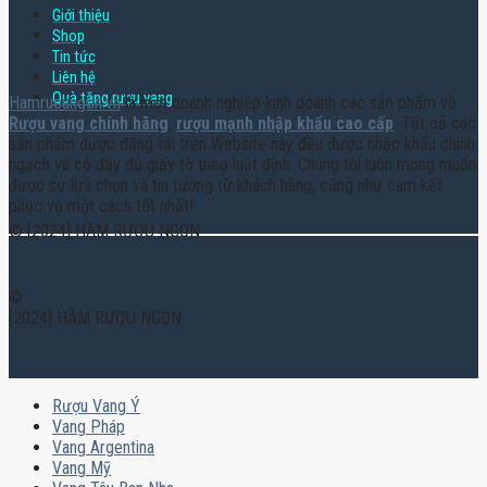
Giới thiệu
Shop
Tin tức
Liên hệ
Quà tặng rượu vang
Hamruoungon.vn
là một doanh nghiệp kinh doanh các sản phẩm về
Rượu vang chính hãng
,
rượu mạnh nhập khẩu cao cấp
. Tất cả các
sản phẩm được đăng tải trên Website này đều được nhập khẩu chính
ngạch và có đầy đủ giấy tờ theo luật định. Chúng tôi luôn mong muốn
được sự lựa chọn và tin tưởng từ khách hàng, cũng như cam kết
phục vụ một cách tốt nhất!
© [2024] HẦM RƯỢU NGON
©
[2024] HẦM RƯỢU NGON
Rượu Vang Ý
Vang Pháp
Vang Argentina
Vang Mỹ