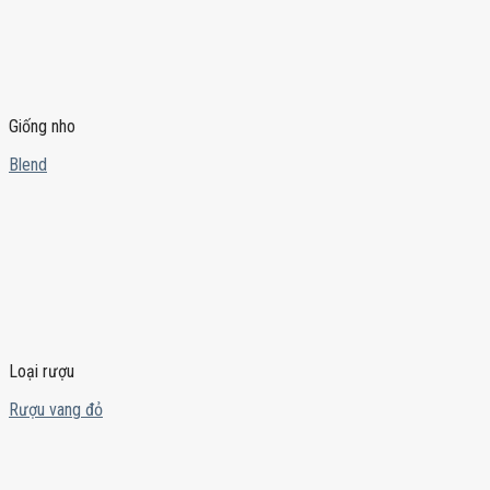
Giống nho
Blend
Loại rượu
Rượu vang đỏ