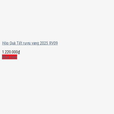
Hộp Quà Tết rượu vang 2025 RV09
1.220.000
₫
Mua ngay