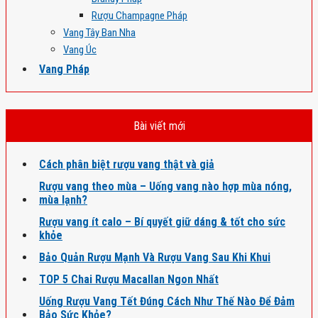
Rượu Champagne Pháp
Vang Tây Ban Nha
Vang Úc
Vang Pháp
Bài viết mới
Cách phân biệt rượu vang thật và giả
Rượu vang theo mùa – Uống vang nào hợp mùa nóng,
mùa lạnh?
Rượu vang ít calo – Bí quyết giữ dáng & tốt cho sức
khỏe
Bảo Quản Rượu Mạnh Và Rượu Vang Sau Khi Khui
TOP 5 Chai Rượu Macallan Ngon Nhất
Uống Rượu Vang Tết Đúng Cách Như Thế Nào Để Đảm
Bảo Sức Khỏe?