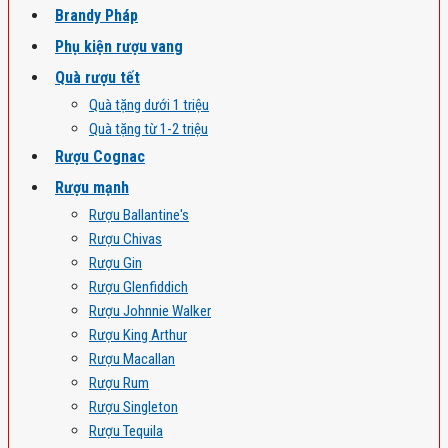
Brandy Pháp
Phụ kiện rượu vang
Quà rượu tết
Quà tặng dưới 1 triệu
Quà tặng từ 1-2 triệu
Rượu Cognac
Rượu mạnh
Rượu Ballantine's
Rượu Chivas
Rượu Gin
Rượu Glenfiddich
Rượu Johnnie Walker
Rượu King Arthur
Rượu Macallan
Rượu Rum
Rượu Singleton
Rượu Tequila