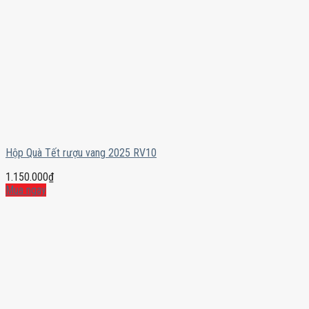
Hộp Quà Tết rượu vang 2025 RV10
1.150.000
₫
Mua ngay