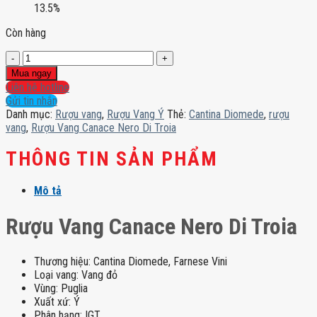
13.5%
Còn hàng
Rượu
Vang
Mua ngay
Canace
Liên hệ hotline
Nero
Gửi tin nhắn
Di
Danh mục:
Rượu vang
,
Rượu Vang Ý
Thẻ:
Cantina Diomede
,
rượu
Troia
vang
,
Rượu Vang Canace Nero Di Troia
số
lượng
THÔNG TIN SẢN PHẨM
Mô tả
Rượu Vang Canace Nero Di Troia
Thương hiệu: Cantina Diomede, Farnese Vini
Loại vang: Vang đỏ
Vùng: Puglia
Xuất xứ: Ý
Phân hạng: IGT