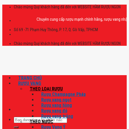
Skip
Chào mừng Quý khách hàng đã đến với WEBSITE HẦM RƯỢU NGON
to
content
Chuyên cung cấp rượu mạnh chính hãng, rượu vang nhập khẩu cao
Số 69 -71 Phạm Huy Thông, P. 17, Q. Gò Vấp, TPHCM
Chào mừng Quý khách hàng đã đến với WEBSITE HẦM RƯỢU NGON
TRANG CHỦ
RƯỢU VANG
THEO LOẠI RƯỢU
Rượu Champagne Pháp
Rượu vang ngọt
Rượu vang hồng
Rượu vang đỏ
Rượu vang trắng
Tìm
THEO NƯỚC
kiếm:
Rượu Vang Ý