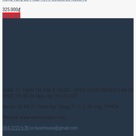
325.000
₫
Mua ngay
CÔNG TY TNHH TM XNK K HOUSE - GPKD số 0317003916 | Bởi Sở
KHĐT TP. Hồ Chí Minh cấp: 29/10/2021
Địa chỉ: Số 69-71 Phạm Huy Thông, P. 17, Q. Gò Vấp, TPHCM
Website: www.hamruoungon.com
084.2222.678
ks.beerhouse@gmail.com