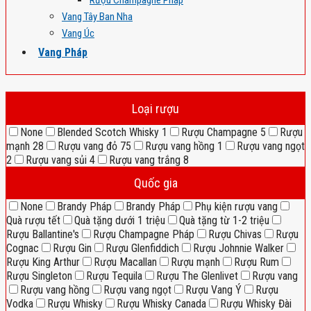
Rượu Champagne Pháp
Vang Tây Ban Nha
Vang Úc
Vang Pháp
Loại rượu
None
Blended Scotch Whisky
1
Rượu Champagne
5
Rượu
mạnh
28
Rượu vang đỏ
75
Rượu vang hồng
1
Rượu vang ngọt
2
Rượu vang sủi
4
Rượu vang trắng
8
Quốc gia
None
Brandy Pháp
Brandy Pháp
Phụ kiện rượu vang
Quà rượu tết
Quà tặng dưới 1 triệu
Quà tặng từ 1-2 triệu
Rượu Ballantine's
Rượu Champagne Pháp
Rượu Chivas
Rượu
Cognac
Rượu Gin
Rượu Glenfiddich
Rượu Johnnie Walker
Rượu King Arthur
Rượu Macallan
Rượu mạnh
Rượu Rum
Rượu Singleton
Rượu Tequila
Rượu The Glenlivet
Rượu vang
Rượu vang hồng
Rượu vang ngọt
Rượu Vang Ý
Rượu
Vodka
Rượu Whisky
Rượu Whisky Canada
Rượu Whisky Đài