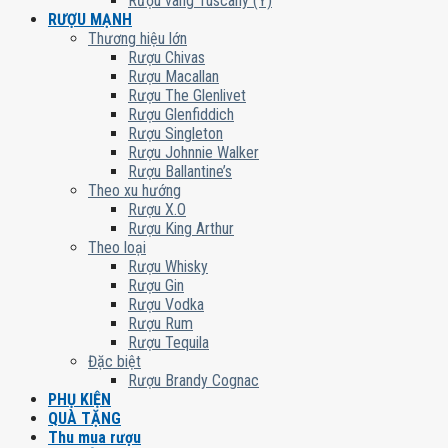
Rượu vang Tuscany (Ý)
RƯỢU MẠNH
Thương hiệu lớn
Rượu Chivas
Rượu Macallan
Rượu The Glenlivet
Rượu Glenfiddich
Rượu Singleton
Rượu Johnnie Walker
Rượu Ballantine’s
Theo xu hướng
Rượu X.O
Rượu King Arthur
Theo loại
Rượu Whisky
Rượu Gin
Rượu Vodka
Rượu Rum
Rượu Tequila
Đặc biệt
Rượu Brandy Cognac
PHỤ KIỆN
QUÀ TẶNG
Thu mua rượu