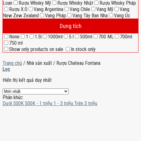
Loan
Rượu Whisky Mỹ
Rượu Whisky Nhật
Rượu Whisky Pháp
Rượu X.O
Vang Argentina
Vang Chile
Vang Mỹ
Vang
New Zew Zealand
Vang Pháp
Vang Tây Ban Nha
Vang Úc
Dung tích
None
1
1.5l
1000ml
5 l
500ml
700 ML
700ml
750 ml
Show only products on sale
In stock only
Trang chủ
/
Nhà sản xuất
/
Rượu Chateau Fontana
Lọc
Hiển thị kết quả duy nhất
Phân khúc:
Dưới 500K
500K - 1 triệu
1 - 3 triệu
Trên 3 triệu