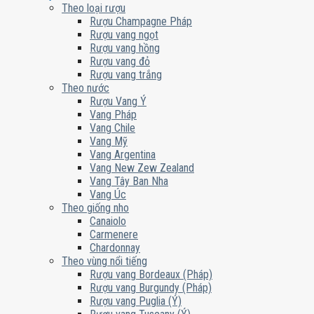
Theo loại rượu
Rượu Champagne Pháp
Rượu vang ngọt
Rượu vang hồng
Rượu vang đỏ
Rượu vang trắng
Theo nước
Rượu Vang Ý
Vang Pháp
Vang Chile
Vang Mỹ
Vang Argentina
Vang New Zew Zealand
Vang Tây Ban Nha
Vang Úc
Theo giống nho
Canaiolo
Carmenere
Chardonnay
Theo vùng nổi tiếng
Rượu vang Bordeaux (Pháp)
Rượu vang Burgundy (Pháp)
Rượu vang Puglia (Ý)