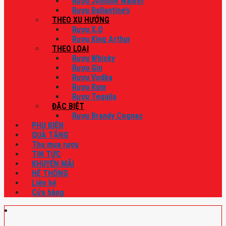
Rượu Johnnie Walker
Rượu Ballantine’s
THEO XU HƯỚNG
Rượu X.O
Rượu King Arthur
THEO LOẠI
Rượu Whisky
Rượu Gin
Rượu Vodka
Rượu Rum
Rượu Tequila
ĐẶC BIỆT
Rượu Brandy Cognac
PHỤ KIỆN
QUÀ TẶNG
Thu mua rượu
TIN TỨC
KHUYẾN MÃI
HỆ THỐNG
Liên hệ
Cửa hàng