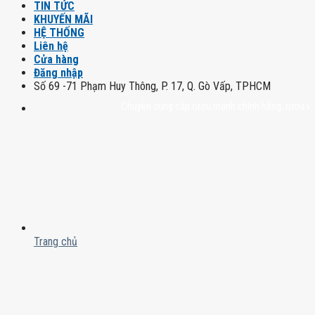
TIN TỨC
KHUYẾN MÃI
HỆ THỐNG
Liên hệ
Cửa hàng
Đăng nhập
Số 69 -71 Phạm Huy Thông, P. 17, Q. Gò Vấp, TPHCM
Chuyên cung cấp rượu mạnh chính hãng, rượu vang nhậ
Trang chủ