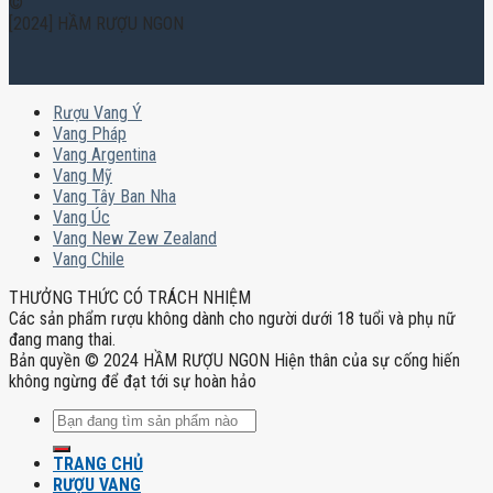
©
[2024] HẦM RƯỢU NGON
Rượu Vang Ý
Vang Pháp
Vang Argentina
Vang Mỹ
Vang Tây Ban Nha
Vang Úc
Vang New Zew Zealand
Vang Chile
THƯỞNG THỨC CÓ TRÁCH NHIỆM
Các sản phẩm rượu không dành cho người dưới 18 tuổi và phụ nữ
đang mang thai.
Bản quyền © 2024 HẦM RƯỢU NGON Hiện thân của sự cống hiến
không ngừng để đạt tới sự hoàn hảo
Tìm
kiếm:
TRANG CHỦ
RƯỢU VANG