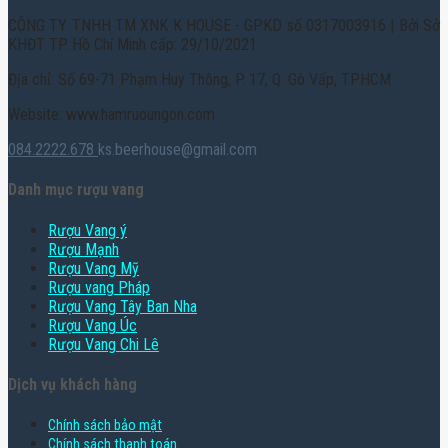
CÔNG TY TNHH TM XNK K HOUSE - GPKD số 0317003916 | Bởi Sở
KHĐT TP. Hồ Chí Minh cấp: 29/10/2021
Địa chỉ: Số 69-71 Phạm Huy Thông, P. 17, Q. Gò Vấp, TPHCM
Website: www.hamruoungon.com
084.2222.678
ks.beerhouse@gmail.com
Danh mục rượu vang
Rượu Vang ý
Rượu Mạnh
Rượu Vang Mỹ
Rượu vang Pháp
Rượu Vang Tây Ban Nha
Rượu Vang Úc
Rượu Vang Chi Lê
Dịch vụ khách hàng
Chính sách bảo mật
Chính sách thanh toán