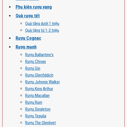
Phụ kiện rượu vang
Quà rượu tết
Quà tặng dưới 1 triệu
Quà tặng từ 1-2 triệu
Rượu Cognac
Rượu mạnh
Rượu Ballantine's
Rượu Chivas
Rượu Gin
Rượu Glenfiddich
Rượu Johnnie Walker
Rượu King Arthur
Rượu Macallan
Rượu Rum
Rượu Singleton
Rượu Tequila
Rượu The Glenlivet