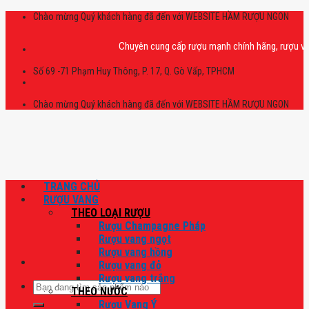
Skip
Chào mừng Quý khách hàng đã đến với WEBSITE HẦM RƯỢU NGON
to
content
Chuyên cung cấp rượu mạnh chính hãng, rượu vang nhậ
Số 69 -71 Phạm Huy Thông, P. 17, Q. Gò Vấp, TPHCM
Chào mừng Quý khách hàng đã đến với WEBSITE HẦM RƯỢU NGON
TRANG CHỦ
RƯỢU VANG
THEO LOẠI RƯỢU
Rượu Champagne Pháp
Rượu vang ngọt
Rượu vang hồng
Rượu vang đỏ
Rượu vang trắng
Tìm
THEO NƯỚC
kiếm:
Rượu Vang Ý