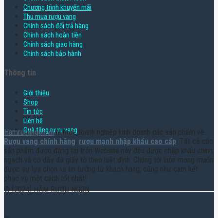
Chương trình khuyến mãi
Thu mua rượu vang
Chính sách đổi trả hàng
Chính sách hoàn tiền
Chính sách giao hàng
Chính sách bảo hành
Thông tin
Giới thiệu
Shop
Tin tức
Liên hệ
Quà tặng rượu vang
Hamruoungon.vn
là một doanh nghiệp kinh doanh các sản phẩm về
Rượu vang chính hãng
,
rượu mạnh nhập khẩu cao cấp
. Tất cả các
sản phẩm được đăng tải trên Website này đều được nhập khẩu chính
ngạch và có đầy đủ giấy tờ theo luật định. Chúng tôi luôn mong muốn
được sự lựa chọn và tin tưởng từ khách hàng, cũng như cam kết
phục vụ một cách tốt nhất!
© [2024] HẦM RƯỢU NGON