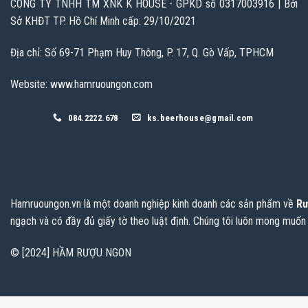
CÔNG TY TNHH TM XNK K HOUSE - GPKD số 0317003916 | Bởi
Sở KHĐT TP. Hồ Chí Minh cấp: 29/10/2021
Địa chỉ: Số 69-71 Phạm Huy Thông, P. 17, Q. Gò Vấp, TPHCM
Website: www.hamruoungon.com
084.2222.678
ks.beerhouse@gmail.com
Hamruoungon.vn
là một doanh nghiệp kinh doanh các sản phẩm về
Rư
ngạch và có đầy đủ giấy tờ theo luật định. Chúng tôi luôn mong muốn
© [2024] HẦM RƯỢU NGON