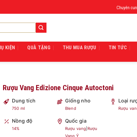
Chuyên cung cấp 
HỤ KIỆN
QUÀ TẶNG
THU MUA RƯỢU
TIN TỨC
Rượu Vang Edizione Cinque Autoctoni
Dung tích
Giống nho
Loại rư
750 ml
Blend
Rượu van
Nồng độ
Quốc gia
14%
Rượu vang
|
Rượu
Vang Ý