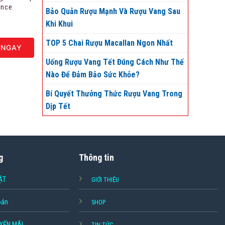
ance
Bảo Quản Rượu Mạnh Và Rượu Vang Sau
ính hãng
Khi Khui
TOP 5 Chai Rượu Macallan Ngon Nhất
 NGAY
Uống Rượu Vang Tết Đúng Cách Như Thế
Nào Để Đảm Bảo Sức Khỏe?
Bí Quyết Thưởng Thức Rượu Vang Trong
Dịp Tết
g
Thông tin
ẬT
GIỚI THIỆU
oán
SHOP
YẾN MÃI
TIN TỨC