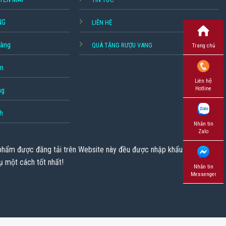
NG
LIÊN HỆ
hàng
QUÀ TẶNG RƯỢU VANG
Trang chủ
ền
Liên hệ
Hotline
ng
h
Nhắn tin
Zalo
 phẩm được đăng tải trên Website này đều được nhập khẩu chính
ụ một cách tốt nhất!
Nhắn tin
Messenger