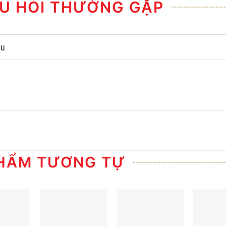
U HỎI THƯỜNG GẶP
âu
HẨM TƯƠNG TỰ