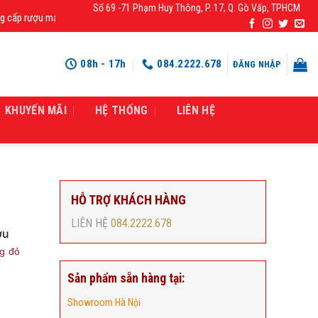
Số 69 -71 Phạm Huy Thông, P. 17, Q. Gò Vấp, TPHCM
rượu mạnh chính hãng, rượu vang nhập khẩu cao cấp chính hãng giá rẻ số 1 tạ
08h - 17h
084.2222.678
ĐĂNG NHẬP
KHUYẾN MÃI
HỆ THỐNG
LIÊN HỆ
HỖ TRỢ KHÁCH HÀNG
LIÊN HỆ
084.2222.678
ợu
g đỏ
Sản phẩm sẵn hàng tại:
Showroom Hà Nội