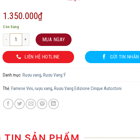
1.350.000
₫
Còn hàng
Rượu Vang Edizione Cinque Autoctoni số lượng
MUA NGAY
LIÊN HỆ HOTLINE
GỬI TIN NHẮN
Danh mục:
Rượu vang
,
Rượu Vang Ý
Thẻ:
Farnese Vini
,
rượu vang
,
Rượu Vang Edizione Cinque Autoctoni
TIN SẢN PHẨM