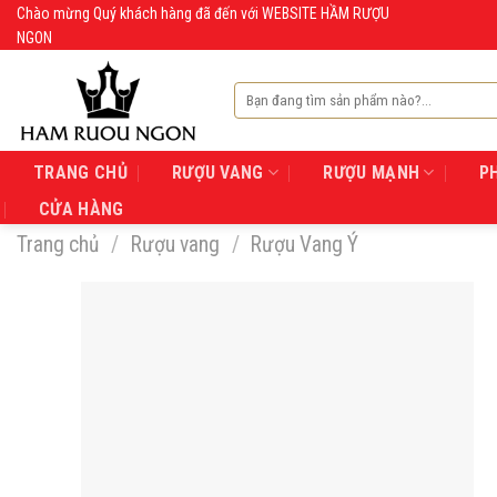
Skip
Chào mừng Quý khách hàng đã đến với WEBSITE HẦM RƯỢU
NGON
to
content
Tìm
kiếm:
TRANG CHỦ
RƯỢU VANG
RƯỢU MẠNH
P
CỬA HÀNG
Trang chủ
/
Rượu vang
/
Rượu Vang Ý