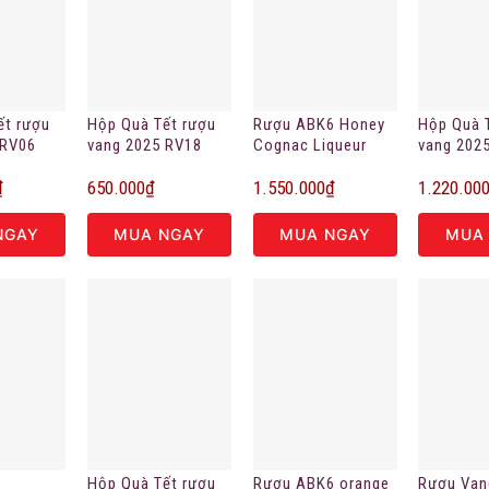
ết rượu
Hộp Quà Tết rượu
Rượu ABK6 Honey
Hộp Quà 
 RV06
vang 2025 RV18
Cognac Liqueur
vang 202
₫
650.000
₫
1.550.000
₫
1.220.00
NGAY
MUA NGAY
MUA NGAY
MUA
Hộp Quà Tết rượu
Rượu ABK6 orange
Rượu Van