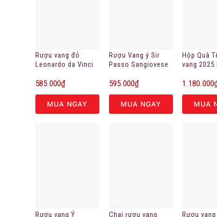
Rượu vang đỏ
Rượu Vang ý Sir
Hộp Quà T
Leonardo da Vinci
Passo Sangiovese
vang 2025
Governo All’uso
585.000
₫
595.000
₫
1.180.000
Toscano
MUA NGAY
MUA NGAY
MUA 
Rượu vang Ý
Chai rượu vang
Rượu vang