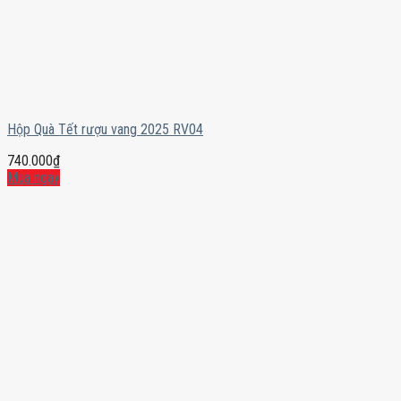
Hộp Quà Tết rượu vang 2025 RV04
740.000
₫
Mua ngay