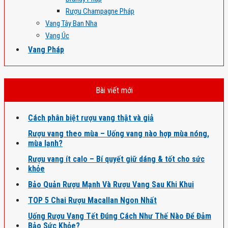
Rượu Champagne Pháp
Vang Tây Ban Nha
Vang Úc
Vang Pháp
Bài viết mới
Cách phân biệt rượu vang thật và giả
Rượu vang theo mùa – Uống vang nào hợp mùa nóng,
mùa lạnh?
Rượu vang ít calo – Bí quyết giữ dáng & tốt cho sức
khỏe
Bảo Quản Rượu Mạnh Và Rượu Vang Sau Khi Khui
TOP 5 Chai Rượu Macallan Ngon Nhất
Uống Rượu Vang Tết Đúng Cách Như Thế Nào Để Đảm
Bảo Sức Khỏe?