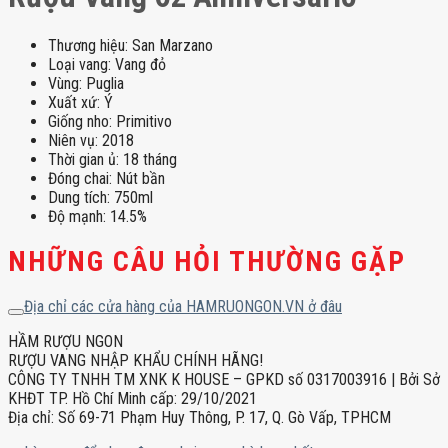
Thương hiệu: San Marzano
Loại vang: Vang đỏ
Vùng: Puglia
Xuất xứ: Ý
Giống nho: Primitivo
Niên vụ: 2018
Thời gian ủ: 18 tháng
Đóng chai: Nút bần
Dung tích: 750ml
Độ mạnh: 14.5%
NHỮNG CÂU HỎI THƯỜNG GẶP
Địa chỉ các cửa hàng của HAMRUONGON.VN ở đâu
HẦM RƯỢU NGON
RƯỢU VANG NHẬP KHẨU CHÍNH HÃNG!
CÔNG TY TNHH TM XNK K HOUSE – GPKD số 0317003916 | Bởi Sở
KHĐT TP. Hồ Chí Minh cấp: 29/10/2021
Địa chỉ: Số 69-71 Phạm Huy Thông, P. 17, Q. Gò Vấp, TPHCM