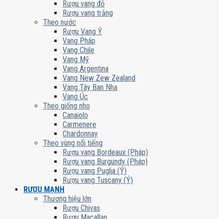
Rượu vang đỏ
Rượu vang trắng
Theo nước
Rượu Vang Ý
Vang Pháp
Vang Chile
Vang Mỹ
Vang Argentina
Vang New Zew Zealand
Vang Tây Ban Nha
Vang Úc
Theo giống nho
Canaiolo
Carmenere
Chardonnay
Theo vùng nổi tiếng
Rượu vang Bordeaux (Pháp)
Rượu vang Burgundy (Pháp)
Rượu vang Puglia (Ý)
Rượu vang Tuscany (Ý)
RƯỢU MẠNH
Thương hiệu lớn
Rượu Chivas
Rượu Macallan