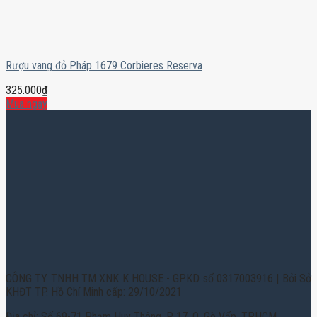
Rượu vang đỏ Pháp 1679 Corbieres Reserva
325.000
₫
Mua ngay
CÔNG TY TNHH TM XNK K HOUSE - GPKD số 0317003916 | Bởi Sở
KHĐT TP. Hồ Chí Minh cấp: 29/10/2021
Địa chỉ: Số 69-71 Phạm Huy Thông, P. 17, Q. Gò Vấp, TPHCM