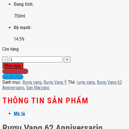
Dung tích:
750ml
Độ mạnh:
14.5%
Còn hàng
Rượu
Vang
Mua ngay
62
Liên hệ hotline
Anniversario
Gửi tin nhắn
số
Danh mục:
Rượu vang
,
Rượu Vang Ý
Thẻ:
rượu vang
,
Rượu Vang 62
lượng
Anniversario
,
San Marzano
THÔNG TIN SẢN PHẨM
Mô tả
Rượu Vang 62 Anniversario