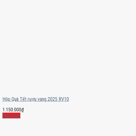
Hộp Quà Tết rượu vang 2025 RV10
1.150.000
₫
Mua ngay