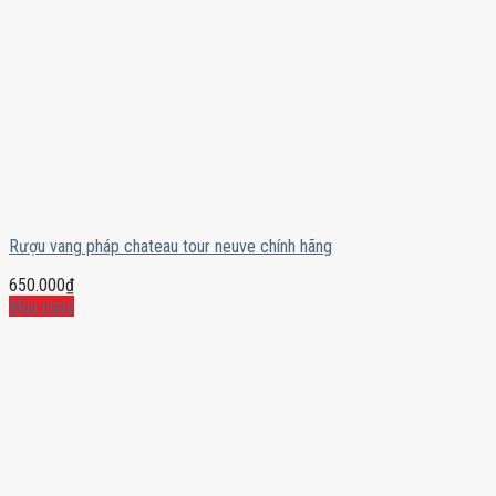
Rượu vang pháp chateau tour neuve chính hãng
650.000
₫
Mua ngay