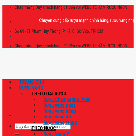
Skip
Chào mừng Quý khách hàng đã đến với WEBSITE HẦM RƯỢU NGON
to
content
Chuyên cung cấp rượu mạnh chính hãng, rượu vang nhập khẩu ca
Số 69 -71 Phạm Huy Thông, P. 17, Q. Gò Vấp, TPHCM
Chào mừng Quý khách hàng đã đến với WEBSITE HẦM RƯỢU NGON
TRANG CHỦ
RƯỢU VANG
THEO LOẠI RƯỢU
Rượu Champagne Pháp
Rượu vang ngọt
Rượu vang hồng
Rượu vang đỏ
Rượu vang trắng
Tìm
THEO NƯỚC
kiếm:
Rượu Vang Ý