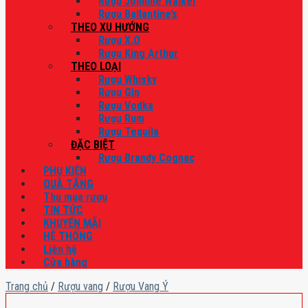
Rượu Johnnie Walker
Rượu Ballantine’s
THEO XU HƯỚNG
Rượu X.O
Rượu King Arthur
THEO LOẠI
Rượu Whisky
Rượu Gin
Rượu Vodka
Rượu Rum
Rượu Tequila
ĐẶC BIỆT
Rượu Brandy Cognac
PHỤ KIỆN
QUÀ TẶNG
Thu mua rượu
TIN TỨC
KHUYẾN MÃI
HỆ THỐNG
Liên hệ
Cửa hàng
Trang chủ
/
Rượu vang
/
Rượu Vang Ý