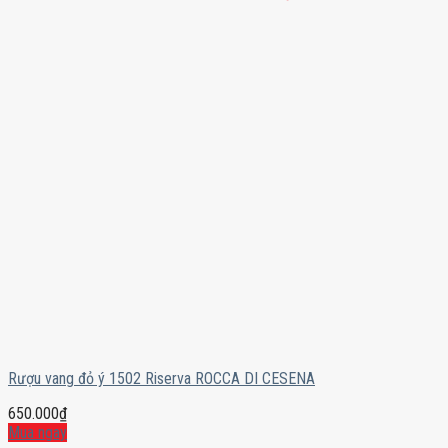
Rượu vang đỏ ý 1502 Riserva ROCCA DI CESENA
650.000
₫
Mua ngay