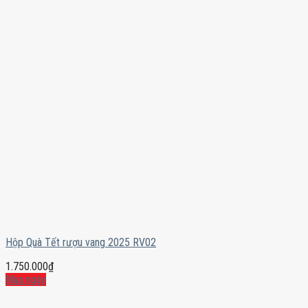
Hộp Quà Tết rượu vang 2025 RV02
1.750.000
₫
Mua ngay