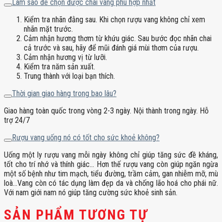
Làm sao để chọn được chai vang phù hợp nhất
Kiểm tra nhãn đằng sau. Khi chọn rượu vang không chỉ xem
nhãn mặt trước.
Cảm nhận hương thơm từ khứu giác. Sau bước đọc nhãn chai
cả trước và sau, hãy để mũi đánh giá mùi thơm của rượu.
Cảm nhận hương vị từ lưỡi.
Kiểm tra năm sản xuất.
Trung thành với loại bạn thích.
Thời gian giao hàng trong bao lâu?
Giao hàng toàn quốc trong vòng 2-3 ngày. Nội thành trong ngày. Hỗ
trợ 24/7
Rượu vang uống nó có tốt cho sức khoẻ không?
Uống một ly rượu vang mỗi ngày không chỉ giúp tăng sức đề kháng,
tốt cho trí nhớ và thính giác… Hơn thế rượu vang còn giúp ngăn ngừa
một số bệnh như tim mạch, tiểu đường, trầm cảm, gan nhiễm mỡ, mù
loà…Vang còn có tác dụng làm đẹp da và chống lão hoá cho phái nữ.
Với nam giới nam nó giúp tăng cường sức khoẻ sinh sản.
SẢN PHẨM TƯƠNG TỰ