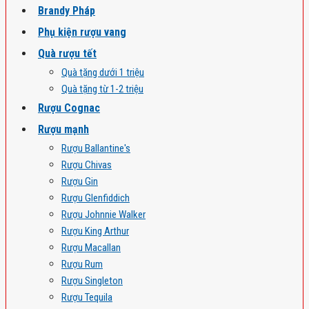
Brandy Pháp
Phụ kiện rượu vang
Quà rượu tết
Quà tặng dưới 1 triệu
Quà tặng từ 1-2 triệu
Rượu Cognac
Rượu mạnh
Rượu Ballantine's
Rượu Chivas
Rượu Gin
Rượu Glenfiddich
Rượu Johnnie Walker
Rượu King Arthur
Rượu Macallan
Rượu Rum
Rượu Singleton
Rượu Tequila