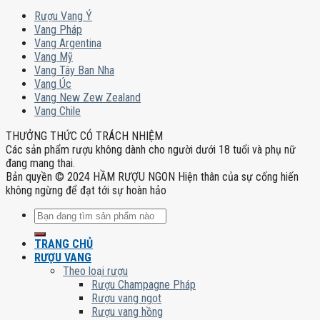
Rượu Vang Ý
Vang Pháp
Vang Argentina
Vang Mỹ
Vang Tây Ban Nha
Vang Úc
Vang New Zew Zealand
Vang Chile
THƯỞNG THỨC CÓ TRÁCH NHIỆM
Các sản phẩm rượu không dành cho người dưới 18 tuổi và phụ nữ
đang mang thai.
Bản quyền © 2024 HẦM RƯỢU NGON Hiện thân của sự cống hiến
không ngừng để đạt tới sự hoàn hảo
Tìm
kiếm:
TRANG CHỦ
RƯỢU VANG
Theo loại rượu
Rượu Champagne Pháp
Rượu vang ngọt
Rượu vang hồng