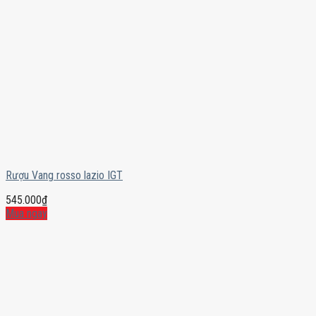
Rượu Vang rosso lazio IGT
545.000
₫
Mua ngay