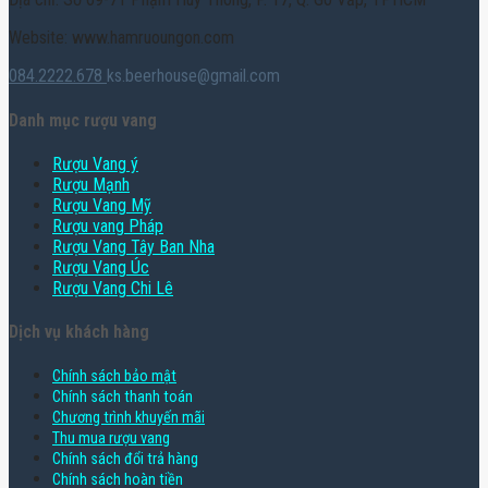
Website: www.hamruoungon.com
084.2222.678
ks.beerhouse@gmail.com
Danh mục rượu vang
Rượu Vang ý
Rượu Mạnh
Rượu Vang Mỹ
Rượu vang Pháp
Rượu Vang Tây Ban Nha
Rượu Vang Úc
Rượu Vang Chi Lê
Dịch vụ khách hàng
Chính sách bảo mật
Chính sách thanh toán
Chương trình khuyến mãi
Thu mua rượu vang
Chính sách đổi trả hàng
Chính sách hoàn tiền