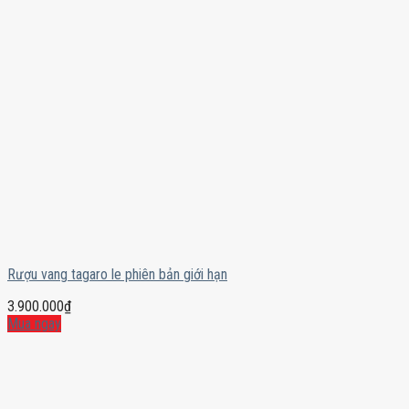
Rượu vang tagaro le phiên bản giới hạn
3.900.000
₫
Mua ngay