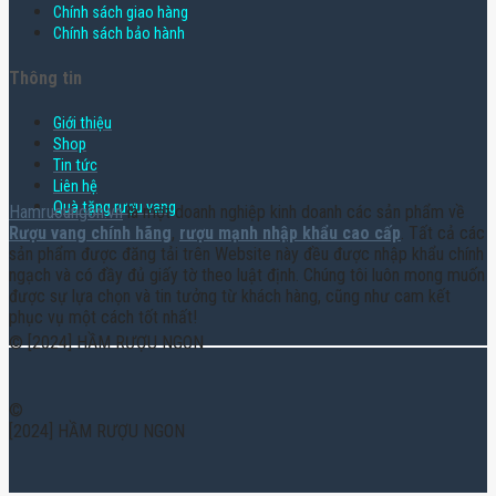
Chính sách giao hàng
Chính sách bảo hành
Thông tin
Giới thiệu
Shop
Tin tức
Liên hệ
Quà tặng rượu vang
Hamruoungon.vn
là một doanh nghiệp kinh doanh các sản phẩm về
Rượu vang chính hãng
,
rượu mạnh nhập khẩu cao cấp
. Tất cả các
sản phẩm được đăng tải trên Website này đều được nhập khẩu chính
ngạch và có đầy đủ giấy tờ theo luật định. Chúng tôi luôn mong muốn
được sự lựa chọn và tin tưởng từ khách hàng, cũng như cam kết
phục vụ một cách tốt nhất!
© [2024] HẦM RƯỢU NGON
©
[2024] HẦM RƯỢU NGON