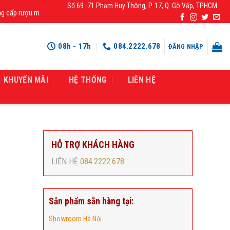
Số 69 -71 Phạm Huy Thông, P. 17, Q. Gò Vấp, TPHCM
ượu mạnh chính hãng, rượu vang nhập khẩu cao cấp chính hãng giá rẻ số 1 tại
08h - 17h
084.2222.678
ĐĂNG NHẬP
KHUYẾN MÃI
HỆ THỐNG
LIÊN HỆ
HỖ TRỢ KHÁCH HÀNG
LIÊN HỆ
084.2222.678
Sản phẩm sẵn hàng tại:
Showroom Hà Nội