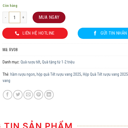
Còn hàng
Hộp Quà Tết rượu vang 2025 RV08 số lượng
MUA NGAY
LIÊN HỆ HOTLINE
GỬI TIN NHẮN
Mã:
RV08
Danh mục:
Quà rượu tết
,
Quà tặng từ 1-2 triệu
Thẻ:
hầm rượu ngon
,
hộp quà Tết rượu vang 2025
,
Hộp Quà Tết rượu vang 202
vang
TIN SẢN PHẨM