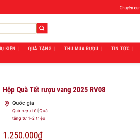
Chuyên cung cấp r
HỤ KIỆN
QUÀ TẶNG
THU MUA RƯỢU
TIN TỨC
Hộp Quà Tết rượu vang 2025 RV08
Quốc gia
Quà rượu tết
|
Quà
tặng từ 1-2 triệu
1.250.000
₫