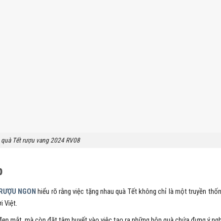
 quà Tết rượu vang 2024 RV08
p
RƯỢU NGON
hiểu rõ rằng việc tặng nhau quà Tết không chỉ là một truyền thố
 Việt.
 đẹp mắt, mà còn đặt tâm huyết vào việc tạo ra những hộp quà chứa đựng ý ngh