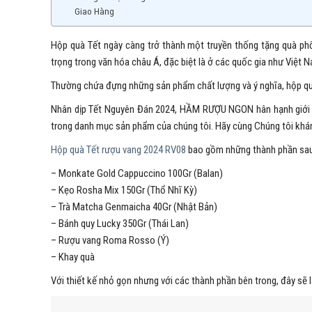
Giao Hàng
Hộp quà Tết ngày càng trở thành một truyền thống tặng quà phổ
trọng trong văn hóa châu Á, đặc biệt là ở các quốc gia như Việt 
Thường chứa đựng những sản phẩm chất lượng và ý nghĩa, hộp quà 
Nhân dịp Tết Nguyên Đán 2024, HẦM RƯỢU NGON hân hạnh giới t
trong danh mục sản phẩm của chúng tôi. Hãy cùng Chúng tôi kh
Hộp quà Tết rượu vang 2024 RV08
bao gồm những thành phần sau
– Monkate Gold Cappuccino 100Gr (Balan)
– Kẹo Rosha Mix 150Gr (Thổ Nhĩ Kỳ)
– Trà Matcha Genmaicha 40Gr (Nhật Bản)
– Bánh quy Lucky 350Gr (Thái Lan)
– Rượu vang Roma Rosso (Ý)
– Khay quà
Với thiết kế nhỏ gọn nhưng với các thành phần bên trong, đây sẽ