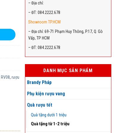
– Địa chỉ:
– ĐT: 084.2222.678
Showroom TP.HCM
– Địa chỉ: 69-71 Phạm Huy Thông, P.17, Q. Gò
Vấp, TP HCM
– ĐT: 084.2222.678
DANH MỤC SẢN PHẨM
5 RV08
,
rượu
Brandy Pháp
Phụ kiện rượu vang
Quà rượu tết
Quà tặng dưới 1 triệu
Quà tặng từ 1-2 triệu