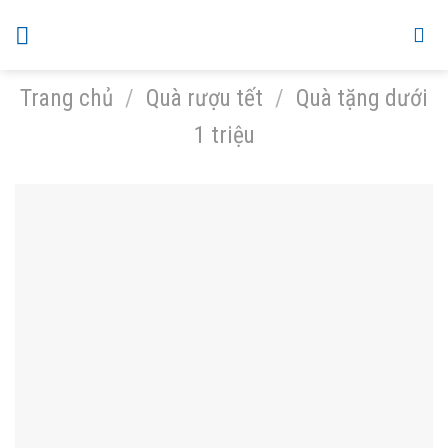
Skip
to
content
Trang chủ
/
Quà rượu tết
/
Quà tặng dưới
1 triệu