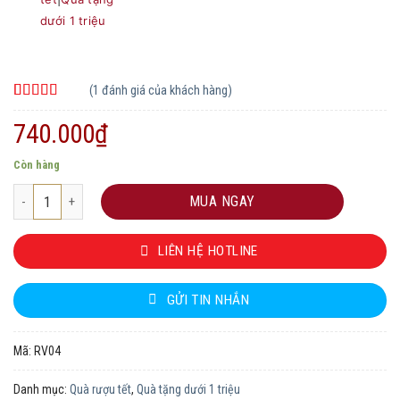
dưới 1 triệu
(
1
đánh giá của khách hàng)
5.00
1
trên 5
dựa trên
740.000
₫
đánh giá
Còn hàng
Hộp Quà Tết rượu vang 2025 RV04 số lượng
MUA NGAY
LIÊN HỆ HOTLINE
GỬI TIN NHẮN
Mã:
RV04
Danh mục:
Quà rượu tết
,
Quà tặng dưới 1 triệu