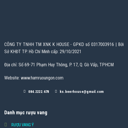
CÔNG TY TNHH TM XNK K HOUSE - GPKD số 0317003916 | Bởi
Sở KHĐT TP. Hồ Chí Minh cấp: 29/10/2021
Địa chỉ: Số 69-71 Phạm Huy Thông, P. 17, Q. Gò Vấp, TPHCM
Website: www.hamruoungon.com
084.2222.678
ks.beerhouse@gmail.com
Danh mục rượu vang
RƯỢU VANG Ý