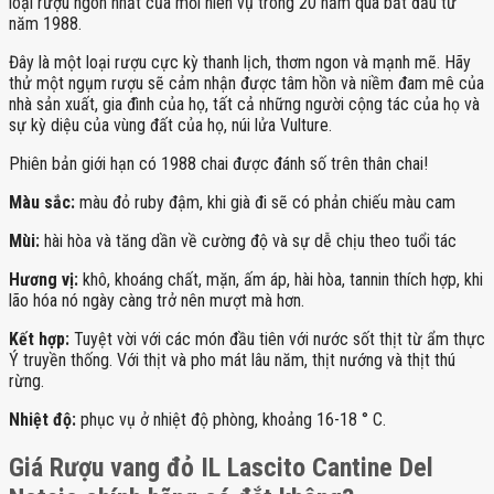
loại rượu ngon nhất của mỗi niên vụ trong 20 năm qua bắt đầu từ
năm 1988.
Đây là một loại rượu cực kỳ thanh lịch, thơm ngon và mạnh mẽ. Hãy
thử một ngụm rượu sẽ cảm nhận được tâm hồn và niềm đam mê của
nhà sản xuất, gia đình của họ, tất cả những người cộng tác của họ và
sự kỳ diệu của vùng đất của họ, núi lửa Vulture.
Phiên bản giới hạn có 1988 chai được đánh số trên thân chai!
Màu sắc:
màu đỏ ruby ​​đậm, khi già đi sẽ có phản chiếu màu cam
Mùi:
hài hòa và tăng dần về cường độ và sự dễ chịu theo tuổi tác
Hương vị:
khô, khoáng chất, mặn, ấm áp, hài hòa, tannin thích hợp, khi
lão hóa nó ngày càng trở nên mượt mà hơn.
Kết hợp:
Tuyệt vời với các món đầu tiên với nước sốt thịt từ ẩm thực
Ý truyền thống. Với thịt và pho mát lâu năm, thịt nướng và thịt thú
rừng.
Nhiệt độ:
phục vụ ở nhiệt độ phòng, khoảng 16-18 ° C.
Giá Rượu vang đỏ IL Lascito Cantine Del