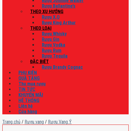
Rượu Johnnie Walker
Rượu Ballantine’s
THEO XU HƯỚNG
Rượu X.O
Rượu King Arthur
THEO LOẠI
Rượu Whisky
Rượu Gin
Rượu Vodka
Rượu Rum
Rượu Tequila
ĐẶC BIỆT
Rượu Brandy Cognac
PHỤ KIỆN
QUÀ TẶNG
Thu mua rượu
TIN TỨC
KHUYẾN MÃI
HỆ THỐNG
Liên hệ
Cửa hàng
Trang chủ
/
Rượu vang
/
Rượu Vang Ý