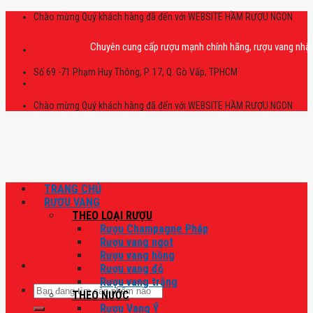
Skip
Chào mừng Quý khách hàng đã đến với WEBSITE HẦM RƯỢU NGON
to
content
Chuyên cung cấp rượu mạnh chính hãng, rượu vang nhập khẩu ca
Số 69 -71 Phạm Huy Thông, P. 17, Q. Gò Vấp, TPHCM
Chào mừng Quý khách hàng đã đến với WEBSITE HẦM RƯỢU NGON
TRANG CHỦ
RƯỢU VANG
THEO LOẠI RƯỢU
Rượu Champagne Pháp
Rượu vang ngọt
Rượu vang hồng
Rượu vang đỏ
Rượu vang trắng
Tìm
THEO NƯỚC
kiếm:
Rượu Vang Ý