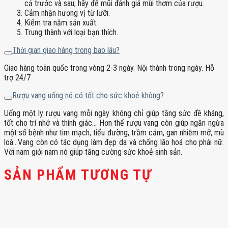
cả trước và sau, hãy để mũi đánh giá mùi thơm của rượu.
Cảm nhận hương vị từ lưỡi.
Kiểm tra năm sản xuất.
Trung thành với loại bạn thích.
Thời gian giao hàng trong bao lâu?
Giao hàng toàn quốc trong vòng 2-3 ngày. Nội thành trong ngày. Hỗ
trợ 24/7
Rượu vang uống nó có tốt cho sức khoẻ không?
Uống một ly rượu vang mỗi ngày không chỉ giúp tăng sức đề kháng,
tốt cho trí nhớ và thính giác… Hơn thế rượu vang còn giúp ngăn ngừa
một số bệnh như tim mạch, tiểu đường, trầm cảm, gan nhiễm mỡ, mù
loà…Vang còn có tác dụng làm đẹp da và chống lão hoá cho phái nữ.
Với nam giới nam nó giúp tăng cường sức khoẻ sinh sản.
SẢN PHẨM TƯƠNG TỰ