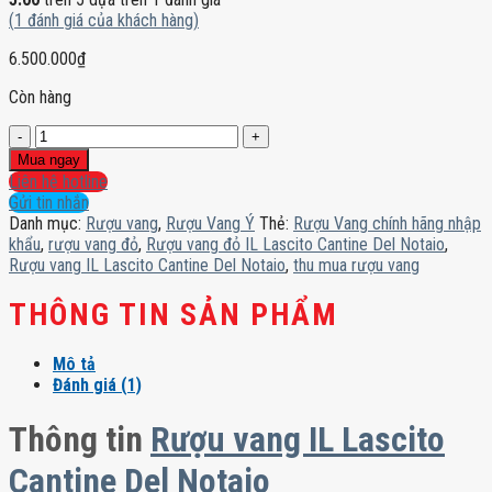
(
1
đánh giá của khách hàng)
6.500.000
₫
Còn hàng
Rượu
vang
Mua ngay
IL
Liên hệ hotline
Lascito
Gửi tin nhắn
Cantine
Danh mục:
Rượu vang
,
Rượu Vang Ý
Thẻ:
Rượu Vang chính hãng nhập
Del
khẩu
,
rượu vang đỏ
,
Rượu vang đỏ IL Lascito Cantine Del Notaio
,
Notaio
Rượu vang IL Lascito Cantine Del Notaio
,
thu mua rượu vang
số
lượng
THÔNG TIN SẢN PHẨM
Mô tả
Đánh giá (1)
Thông tin
Rượu vang IL Lascito
Cantine Del Notaio