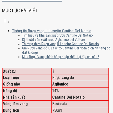
MỤC LỤC BÀI VIẾT
Thông tin Rượu vang IL Lascito Cantine Del Notaio
Tìm hiểu về Nhà sản xuất rượu Cantine Del Notaio
Kỹ thuật sản xuất rượu Aglianico del Vulture
Thưởng thức Rượu vang IL Lascito Cantine Del Notaio
Giá Rượu vang đỏ IL Lascito Cantine Del Notaio chính hãng có
đắt không?
Mua Rượu Vang chính hãng nhập khẩu tại địa chỉ nào?
Xuất xứ
Ý
Loại rượu
Rượu vang đỏ
Giống nho
Aglianico
Nồng độ
14%
Nhà sản xuất
Cantine Del Notaio
Vùng làm vang
Basilicata
Dung tích
750ml