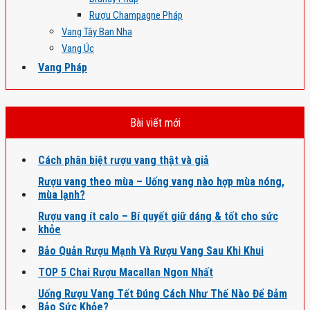
Rượu Champagne Pháp
Vang Tây Ban Nha
Vang Úc
Vang Pháp
Bài viết mới
Cách phân biệt rượu vang thật và giả
Rượu vang theo mùa – Uống vang nào hợp mùa nóng,
mùa lạnh?
Rượu vang ít calo – Bí quyết giữ dáng & tốt cho sức
khỏe
Bảo Quản Rượu Mạnh Và Rượu Vang Sau Khi Khui
TOP 5 Chai Rượu Macallan Ngon Nhất
Uống Rượu Vang Tết Đúng Cách Như Thế Nào Để Đảm
Bảo Sức Khỏe?