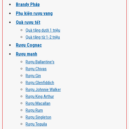
Brandy Pháp
Phụ kiện rượu vang
Quà rượu tết
Quà tặng dưới 1 triệu
Quà tặng từ 1-2 triệu
Rượu Cognac
Rượu mạnh
Rượu Ballantine's
Rượu Chivas
Rượu Gin
Rượu Glenfiddich
Rượu Johnnie Walker
Rượu King Arthur
Rượu Macallan
Rượu Rum
Rượu Singleton
Rượu Tequila