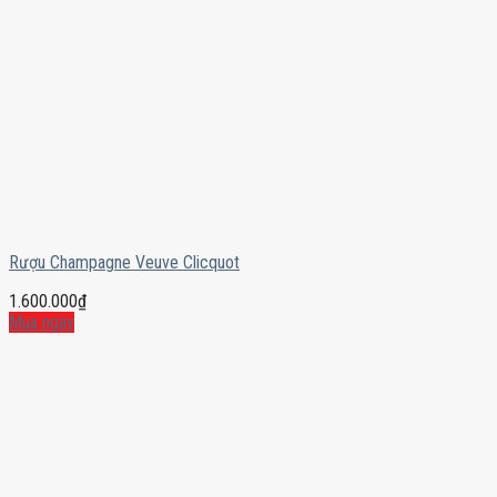
Rượu Champagne Veuve Clicquot
1.600.000
₫
Mua ngay