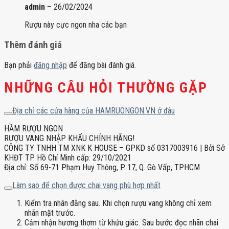
admin
–
26/02/2024
Rượu này cực ngon nha các bạn
Thêm đánh giá
Bạn phải
đăng nhập
để đăng bài đánh giá.
NHỮNG CÂU HỎI THƯỜNG GẶP
Địa chỉ các cửa hàng của HAMRUONGON.VN ở đâu
HẦM RƯỢU NGON
RƯỢU VANG NHẬP KHẨU CHÍNH HÃNG!
CÔNG TY TNHH TM XNK K HOUSE – GPKD số 0317003916 | Bởi Sở
KHĐT TP. Hồ Chí Minh cấp: 29/10/2021
Địa chỉ: Số 69-71 Phạm Huy Thông, P. 17, Q. Gò Vấp, TPHCM
Làm sao để chọn được chai vang phù hợp nhất
Kiểm tra nhãn đằng sau. Khi chọn rượu vang không chỉ xem
nhãn mặt trước.
Cảm nhận hương thơm từ khứu giác. Sau bước đọc nhãn chai