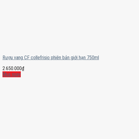
Rượu vang CF collefrisio phiên bản giới hạn 750ml
2.650.000
₫
Mua ngay