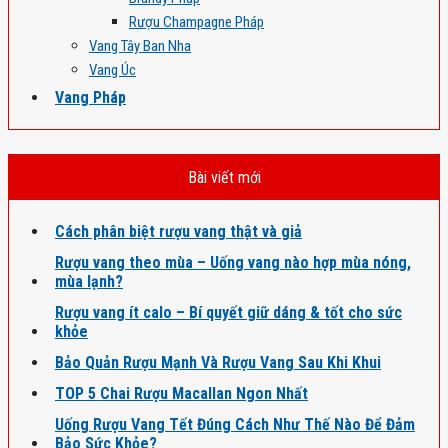
Rượu Champagne Pháp
Vang Tây Ban Nha
Vang Úc
Vang Pháp
Bài viết mới
Cách phân biệt rượu vang thật và giả
Rượu vang theo mùa – Uống vang nào hợp mùa nóng,
mùa lạnh?
Rượu vang ít calo – Bí quyết giữ dáng & tốt cho sức
khỏe
Bảo Quản Rượu Mạnh Và Rượu Vang Sau Khi Khui
TOP 5 Chai Rượu Macallan Ngon Nhất
Uống Rượu Vang Tết Đúng Cách Như Thế Nào Để Đảm
Bảo Sức Khỏe?