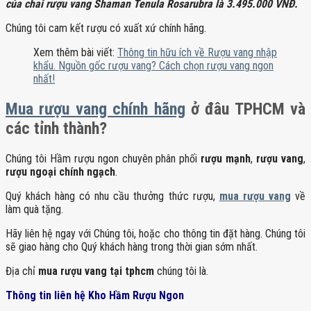
của chai rượu vang Shaman Tenula Rosarubra là 3.495.000 VNĐ.
Chúng tôi cam kết rượu có xuất xứ chính hãng.
Xem thêm bài viết:
Thông tin hữu ích về Rượu vang nhập
khẩu. Nguồn gốc rượu vang? Cách chọn rượu vang ngon
nhất!
Mua rượu vang chính hãng
ở đâu TPHCM và
các tỉnh thành?
Chúng tôi Hầm rượu ngon chuyên phân phối
rượu mạnh
,
rượu vang
,
rượu ngoại chính ngạch
.
Quý khách hàng có nhu cầu thưởng thức rượu,
mua rượu vang
về
làm quà tặng.
Hãy liên hệ ngay với Chúng tôi, hoặc cho thông tin đặt hàng. Chúng tôi
sẽ giao hàng cho Quý khách hàng trong thời gian sớm nhất.
Địa chỉ
mua rượu vang tại tphcm
chúng tôi là.
Thông tin liên hệ Kho Hầm Rượu Ngon