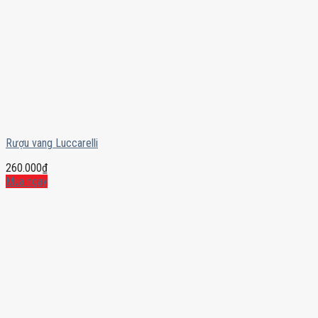
Rượu vang Luccarelli
260.000
₫
Mua ngay