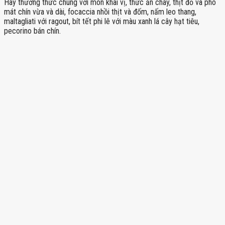
Hãy thưởng thức chúng với món khai vị, thức ăn chay, thịt đỏ và pho
mát chín vừa và dài, focaccia nhồi thịt và đốm, nấm leo thang,
maltagliati với ragout, bít tết phi lê với màu xanh lá cây hạt tiêu,
pecorino bán chín.