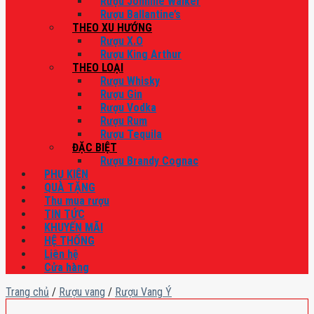
Rượu Johnnie Walker
Rượu Ballantine’s
THEO XU HƯỚNG
Rượu X.O
Rượu King Arthur
THEO LOẠI
Rượu Whisky
Rượu Gin
Rượu Vodka
Rượu Rum
Rượu Tequila
ĐẶC BIỆT
Rượu Brandy Cognac
PHỤ KIỆN
QUÀ TẶNG
Thu mua rượu
TIN TỨC
KHUYẾN MÃI
HỆ THỐNG
Liên hệ
Cửa hàng
Trang chủ
/
Rượu vang
/
Rượu Vang Ý