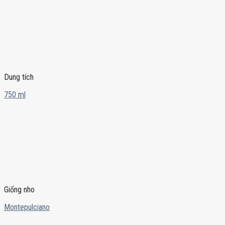
Dung tích
750 ml
Giống nho
Montepulciano