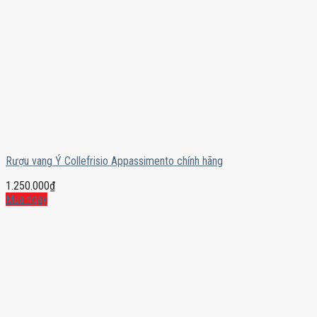
Rượu vang Ý Collefrisio Appassimento chính hãng
1.250.000
₫
Mua ngay