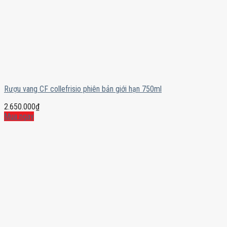
Rượu vang CF collefrisio phiên bản giới hạn 750ml
2.650.000
₫
Mua ngay