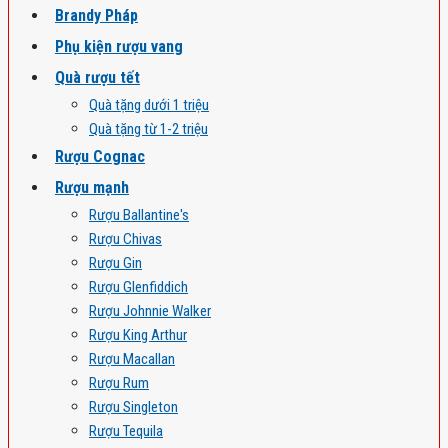
Brandy Pháp
Phụ kiện rượu vang
Quà rượu tết
Quà tặng dưới 1 triệu
Quà tặng từ 1-2 triệu
Rượu Cognac
Rượu mạnh
Rượu Ballantine's
Rượu Chivas
Rượu Gin
Rượu Glenfiddich
Rượu Johnnie Walker
Rượu King Arthur
Rượu Macallan
Rượu Rum
Rượu Singleton
Rượu Tequila