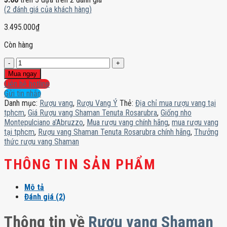
(
2
đánh giá của khách hàng)
3.495.000
₫
Còn hàng
Rượu
vang
Mua ngay
Shaman
Liên hệ hotline
Tenuta
Gửi tin nhắn
Rosarubra
Danh mục:
Rượu vang
,
Rượu Vang Ý
Thẻ:
Địa chỉ mua rượu vang tại
chính
tphcm
,
Giá Rượu vang Shaman Tenuta Rosarubra
,
Giống nho
hãng
Montepulciano a'Abruzzo
,
Mua rượu vang chính hãng
,
mua rượu vang
số
tại tphcm
,
Rượu vang Shaman Tenuta Rosarubra chính hãng
,
Thưởng
lượng
thức rượu vang Shaman
THÔNG TIN SẢN PHẨM
Mô tả
Đánh giá (2)
Thông tin về
Rượu vang Shaman