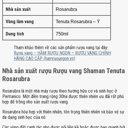
Nhà sản xuất
Rosarubra
Vùng làm vang
Tenuta Rosarubra – Ý
Dung tích
750ml
Tham khảo thêm về các sản phẩm rượu vang tại đây:
Rượu vang – HẦM RƯỢU NGON – RƯỢU VANG CHÍNH
HÃNG CAO CẤP (hamruoungon.vn)
Nhà sản xuất rượu Rượu vang Shaman Tenuta
Rosarubra
Rosarubra là một nhà máy rượu theo hướng hữu cơ và sinh học ở
Pietranico. Một điền trang rộng 30ha được thiên nhiên ưu đãi rất phù
hợp để trồng nho sản xuất rượu vang.
Rosarubra hòa hợp với thiên nhiên, tôn trọng thiên nhiên và bảo vệ sự
đa dạng sinh học của nó.
Các vùng đất canh tác nho được nối liền kề hoặc được bao quanh bởi