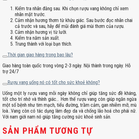
Kiểm tra nhãn đằng sau. Khi chọn rượu vang không chỉ xem
nhãn mặt trước.
Cảm nhận hương thơm từ khứu giác. Sau bước đọc nhãn chai
cả trước và sau, hãy để mũi đánh giá mùi thơm của rượu.
Cảm nhận hương vị từ lưỡi.
Kiểm tra năm sản xuất.
Trung thành với loại bạn thích.
Thời gian giao hàng trong bao lâu?
Giao hàng toàn quốc trong vòng 2-3 ngày. Nội thành trong ngày. Hỗ
trợ 24/7
Rượu vang uống nó có tốt cho sức khoẻ không?
Uống một ly rượu vang mỗi ngày không chỉ giúp tăng sức đề kháng,
tốt cho trí nhớ và thính giác… Hơn thế rượu vang còn giúp ngăn ngừa
một số bệnh như tim mạch, tiểu đường, trầm cảm, gan nhiễm mỡ, mù
loà…Vang còn có tác dụng làm đẹp da và chống lão hoá cho phái nữ.
Với nam giới nam nó giúp tăng cường sức khoẻ sinh sản.
SẢN PHẨM TƯƠNG TỰ