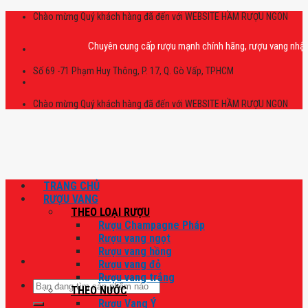
Skip
Chào mừng Quý khách hàng đã đến với WEBSITE HẦM RƯỢU NGON
to
content
Chuyên cung cấp rượu mạnh chính hãng, rượu vang nhập khẩu cao
Số 69 -71 Phạm Huy Thông, P. 17, Q. Gò Vấp, TPHCM
Chào mừng Quý khách hàng đã đến với WEBSITE HẦM RƯỢU NGON
TRANG CHỦ
RƯỢU VANG
THEO LOẠI RƯỢU
Rượu Champagne Pháp
Rượu vang ngọt
Rượu vang hồng
Rượu vang đỏ
Rượu vang trắng
Tìm
THEO NƯỚC
kiếm:
Rượu Vang Ý