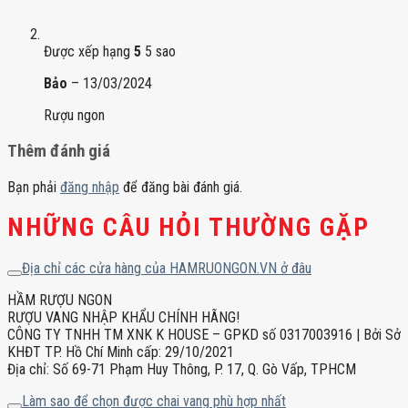
Được xếp hạng
5
5 sao
Bảo
–
13/03/2024
Rượu ngon
Thêm đánh giá
Bạn phải
đăng nhập
để đăng bài đánh giá.
NHỮNG CÂU HỎI THƯỜNG GẶP
Địa chỉ các cửa hàng của HAMRUONGON.VN ở đâu
HẦM RƯỢU NGON
RƯỢU VANG NHẬP KHẨU CHÍNH HÃNG!
CÔNG TY TNHH TM XNK K HOUSE – GPKD số 0317003916 | Bởi Sở
KHĐT TP. Hồ Chí Minh cấp: 29/10/2021
Địa chỉ: Số 69-71 Phạm Huy Thông, P. 17, Q. Gò Vấp, TPHCM
Làm sao để chọn được chai vang phù hợp nhất