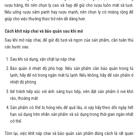
rượu trắng, thì nên chọn ly cao và hẹp để giữ cho rượu luôn mát và tươi.
Nếu uống rượu sâm panh hay rượu mạnh, nên chọn ly có miệng rộng để
giúp cho việc thưởng thức trở nên dễ dàng hơn.
Cách khít nắp chai và bảo quản sau khi mở
Sau khi mở nắp chai, để giữ độ tươi và ngon của sản phẩm, cần tuân thủ
các bước sau:
Sau khi sử dụng, vặn chặt lại nắp chai.
Bảo quản ở nhiệt độ phù hợp: Nếu sản phẩm cần bảo quản trong tủ
lạnh, hãy để nó trong ngăn mát tủ lạnh. Nếu không, hãy để sản phẩm ở
nhiệt độ phòng.
Để tránh tiếp xúc với ánh sáng trực tiếp, nên đặt sản phẩm ở nơi khô
ráo, thoáng mát.
Sản phẩm có thể bị hỏng nếu để quá lâu, vì vậy hãy theo dõi ngày hết
hạn sử dụng trên nhãn sản phẩm và sử dụng trong thời gian ngắn nhất
có thể.
Tóm lại, việc khít nắp chai và bảo quản sản phẩm đúng cách là rất quan