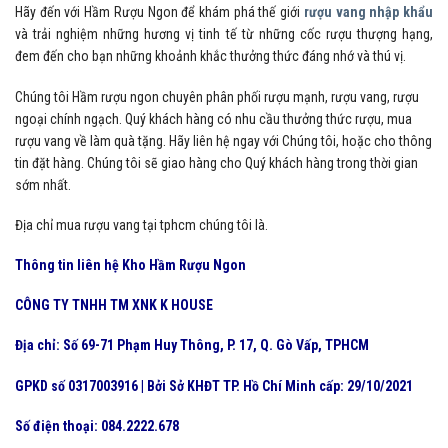
Hãy đến với Hầm Rượu Ngon để khám phá thế giới
rượu vang nhập khẩu
và trải nghiệm những hương vị tinh tế từ những cốc rượu thượng hạng,
đem đến cho bạn những khoảnh khắc thưởng thức đáng nhớ và thú vị.
Chúng tôi Hầm rượu ngon chuyên phân phối rượu mạnh, rượu vang, rượu
ngoại chính ngạch. Quý khách hàng có nhu cầu thưởng thức rượu, mua
rượu vang về làm quà tặng. Hãy liên hệ ngay với Chúng tôi, hoặc cho thông
tin đặt hàng. Chúng tôi sẽ giao hàng cho Quý khách hàng trong thời gian
sớm nhất.
Địa chỉ mua rượu vang tại tphcm chúng tôi là.
Thông tin liên hệ Kho Hầm Rượu Ngon
CÔNG TY TNHH TM XNK K HOUSE
Địa chỉ: Số 69-71 Phạm Huy Thông, P. 17, Q. Gò Vấp, TPHCM
GPKD số 0317003916 | Bởi Sở KHĐT TP. Hồ Chí Minh cấp: 29/10/2021
Số điện thoại: 084.2222.678