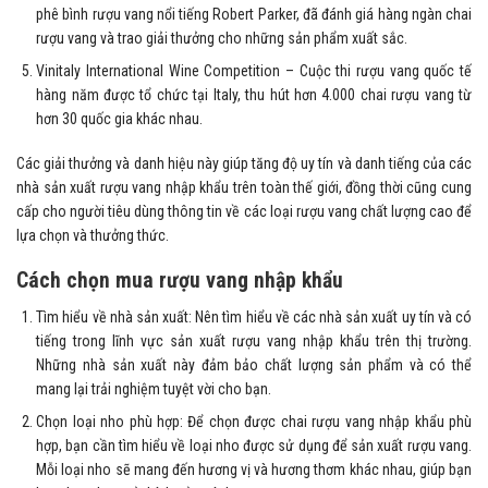
phê bình rượu vang nổi tiếng Robert Parker, đã đánh giá hàng ngàn chai
rượu vang và trao giải thưởng cho những sản phẩm xuất sắc.
Vinitaly International Wine Competition – Cuộc thi rượu vang quốc tế
hàng năm được tổ chức tại Italy, thu hút hơn 4.000 chai rượu vang từ
hơn 30 quốc gia khác nhau.
Các giải thưởng và danh hiệu này giúp tăng độ uy tín và danh tiếng của các
nhà sản xuất rượu vang nhập khẩu trên toàn thế giới, đồng thời cũng cung
cấp cho người tiêu dùng thông tin về các loại rượu vang chất lượng cao để
lựa chọn và thưởng thức.
Cách chọn mua rượu vang nhập khẩu
Tìm hiểu về nhà sản xuất: Nên tìm hiểu về các nhà sản xuất uy tín và có
tiếng trong lĩnh vực sản xuất rượu vang nhập khẩu trên thị trường.
Những nhà sản xuất này đảm bảo chất lượng sản phẩm và có thể
mang lại trải nghiệm tuyệt vời cho bạn.
Chọn loại nho phù hợp: Để chọn được chai rượu vang nhập khẩu phù
hợp, bạn cần tìm hiểu về loại nho được sử dụng để sản xuất rượu vang.
Mỗi loại nho sẽ mang đến hương vị và hương thơm khác nhau, giúp bạn