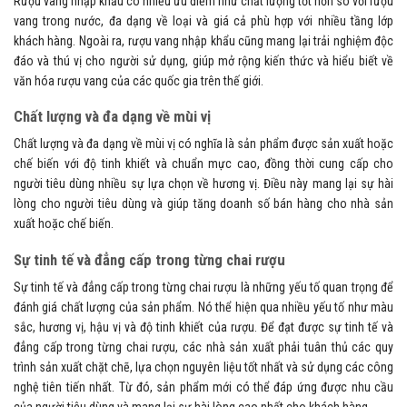
Rượu vang nhập khẩu có nhiều ưu điểm như chất lượng tốt hơn so với rượu
vang trong nước, đa dạng về loại và giá cả phù hợp với nhiều tầng lớp
khách hàng. Ngoài ra, rượu vang nhập khẩu cũng mang lại trải nghiệm độc
đáo và thú vị cho người sử dụng, giúp mở rộng kiến thức và hiểu biết về
văn hóa rượu vang của các quốc gia trên thế giới.
Chất lượng và đa dạng về mùi vị
Chất lượng và đa dạng về mùi vị có nghĩa là sản phẩm được sản xuất hoặc
chế biến với độ tinh khiết và chuẩn mực cao, đồng thời cung cấp cho
người tiêu dùng nhiều sự lựa chọn về hương vị. Điều này mang lại sự hài
lòng cho người tiêu dùng và giúp tăng doanh số bán hàng cho nhà sản
xuất hoặc chế biến.
Sự tinh tế và đẳng cấp trong từng chai rượu
Sự tinh tế và đẳng cấp trong từng chai rượu là những yếu tố quan trọng để
đánh giá chất lượng của sản phẩm. Nó thể hiện qua nhiều yếu tố như màu
sắc, hương vị, hậu vị và độ tinh khiết của rượu. Để đạt được sự tinh tế và
đẳng cấp trong từng chai rượu, các nhà sản xuất phải tuân thủ các quy
trình sản xuất chặt chẽ, lựa chọn nguyên liệu tốt nhất và sử dụng các công
nghệ tiên tiến nhất. Từ đó, sản phẩm mới có thể đáp ứng được nhu cầu
của người tiêu dùng và mang lại sự hài lòng cao nhất cho khách hàng.