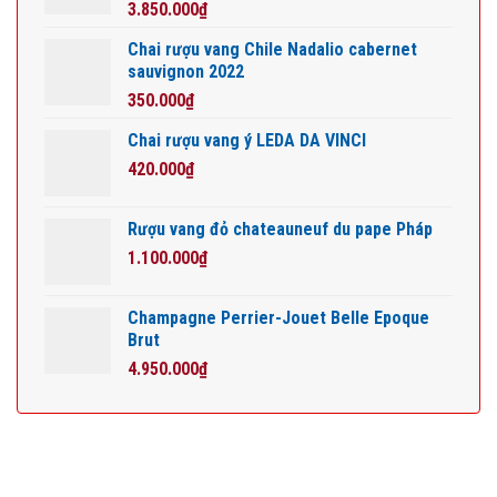
3.850.000
₫
Chai rượu vang Chile Nadalio cabernet
sauvignon 2022
350.000
₫
Chai rượu vang ý LEDA DA VINCI
420.000
₫
Rượu vang đỏ chateauneuf du pape Pháp
1.100.000
₫
Champagne Perrier-Jouet Belle Epoque
Brut
4.950.000
₫