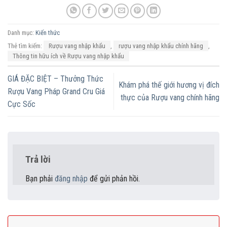
Danh mục:
Kiến thức
Thẻ tìm kiếm:
Rượu vang nhập khẩu
,
rượu vang nhập khẩu chính hãng
,
Thông tin hữu ích về Rượu vang nhập khẩu
GIÁ ĐẶC BIỆT – Thưởng Thức
Khám phá thế giới hương vị đích
Rượu Vang Pháp Grand Cru Giá
thực của Rượu vang chính hãng
Cực Sốc
Trả lời
Bạn phải
đăng nhập
để gửi phản hồi.