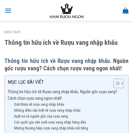
Skip
to
content
KIẾN THỨC
Thông tin hữu ích về Rượu vang nhập khẩu
Thông tin hữu ích về Rượu vang nhập khẩu
. Nguồn
gốc
rượu vang
? Cách chọn rượu vang ngon nhất!
MỤC LỤC BÀI VIẾT
Thông tin hữu ích về Rượu vang nhập khẩu. Nguồn gốc rượu vang?
Cách chọn rượu vang ngon nhất!
Giới thiệu về rượu vang nhập khẩu
Những điều cần biết về rượu vang nhập khẩu
Xuất xứ và nguồn gốc của rượu vang
Các quốc gia sản xuất rượu vang nhập hàng đầu
Những thương hiệu rượu vang nhập khẩu nổi tiếng