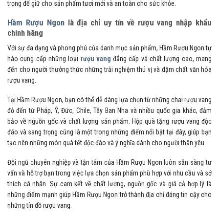
trọng để giữ cho sản phẩm tươi mới và an toàn cho sức khỏe.
Hầm Rượu Ngon
là địa chỉ uy tín về
rượu vang nhập khẩu
chính hãng
Với sự đa dạng và phong phú của danh mục sản phẩm, Hầm Rượu Ngon tự
hào cung cấp những loại
rượu vang
đẳng cấp và chất lượng cao, mang
đến cho người thưởng thức những trải nghiệm thú vị và đậm chất văn hóa
rượu vang.
Tại Hầm Rượu Ngon, bạn có thể dễ dàng lựa chọn từ những chai rượu vang
đỏ đến từ Pháp, Ý, Đức, Chile, Tây Ban Nha và nhiều quốc gia khác, đảm
bảo về nguồn gốc và chất lượng sản phẩm. Hộp quà tặng rượu vang độc
đáo và sang trọng cũng là một trong những điểm nổi bật tại đây, giúp bạn
tạo nên những món quà tết độc đáo và ý nghĩa dành cho người thân yêu.
Đội ngũ chuyên nghiệp và tận tâm của Hầm Rượu Ngon luôn sẵn sàng tư
vấn và hỗ trợ bạn trong việc lựa chọn sản phẩm phù hợp với nhu cầu và sở
thích cá nhân. Sự cam kết về chất lượng, nguồn gốc và giá cả hợp lý là
những điểm mạnh giúp Hầm Rượu Ngon trở thành địa chỉ đáng tin cậy cho
những tín đồ rượu vang.