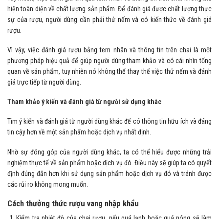
hiện toàn diện về chất lượng sản phẩm. Để đánh giá được chất lượng thực
sự của rượu, người dùng cần phải thử nếm và có kiến thức về đánh giá
rượu.
Vì vậy, việc đánh giá rượu bằng tem nhãn và thông tin trên chai là một
phương pháp hiệu quả để giúp người dùng tham khảo và có cái nhìn tổng
quan về sản phẩm, tuy nhiên nó không thể thay thế việc thử nếm và đánh
giá trực tiếp từ người dùng.
Tham khảo ý kiến và đánh giá từ người sử dụng khác
Tìm ý kiến và đánh giá từ người dùng khác để có thông tin hữu ích và đáng
tin cậy hơn về một sản phẩm hoặc dịch vụ nhất định.
Nhờ sự đóng góp của người dùng khác, ta có thể hiểu được những trải
nghiệm thực tế về sản phẩm hoặc dịch vụ đó. Điều này sẽ giúp ta có quyết
định đúng đắn hơn khi sử dụng sản phẩm hoặc dịch vụ đó và tránh được
các rủi ro không mong muốn.
Cách thưởng thức rượu vang nhập khẩu
Kiểm tra nhiệt độ của chai rượu, nếu quá lạnh hoặc quá nóng sẽ làm