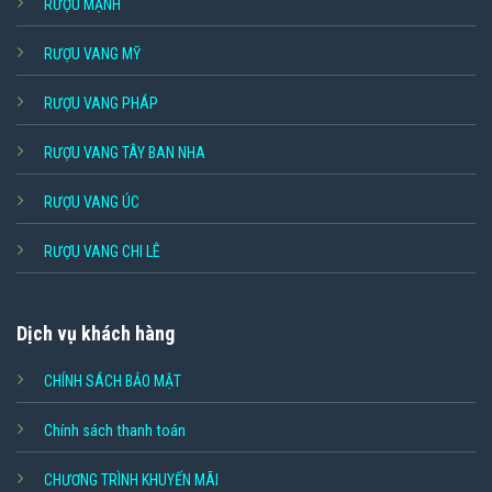
RƯỢU MẠNH
RƯỢU VANG MỸ
RƯỢU VANG PHÁP
RƯỢU VANG TÂY BAN NHA
RƯỢU VANG ÚC
RƯỢU VANG CHI LÊ
Dịch vụ khách hàng
CHÍNH SÁCH BẢO MẬT
Chính sách thanh toán
CHƯƠNG TRÌNH KHUYẾN MÃI