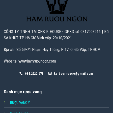
CÔNG TY TNHH TM XNK K HOUSE - GPKD số 0317003916 | Bởi
Sở KHĐT TP. Hồ Chí Minh cấp: 29/10/2021
Địa chỉ: Số 69-71 Phạm Huy Thông, P. 17, Q. Gò Vấp, TPHCM
Website: www.hamruoungon.com
084.2222.678
ks.beerhouse@gmail.com
Danh mục rượu vang
RƯỢU VANG Ý