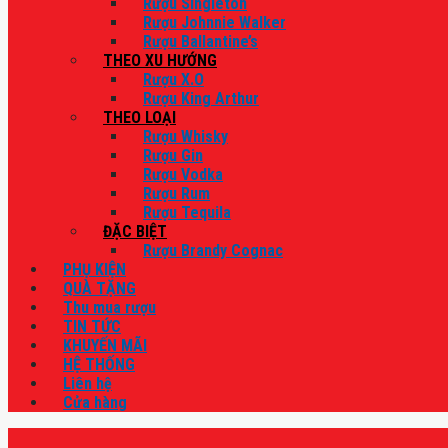
Rượu Singleton
Rượu Johnnie Walker
Rượu Ballantine’s
THEO XU HƯỚNG
Rượu X.O
Rượu King Arthur
THEO LOẠI
Rượu Whisky
Rượu Gin
Rượu Vodka
Rượu Rum
Rượu Tequila
ĐẶC BIỆT
Rượu Brandy Cognac
PHỤ KIỆN
QUÀ TẶNG
Thu mua rượu
TIN TỨC
KHUYẾN MÃI
HỆ THỐNG
Liên hệ
Cửa hàng