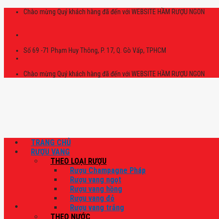
Skip
Chào mừng Quý khách hàng đã đến với WEBSITE HẦM RƯỢU NGON
to
content
Số 69 -71 Phạm Huy Thông, P. 17, Q. Gò Vấp, TPHCM
Chào mừng Quý khách hàng đã đến với WEBSITE HẦM RƯỢU NGON
TRANG CHỦ
RƯỢU VANG
THEO LOẠI RƯỢU
Rượu Champagne Pháp
Rượu vang ngọt
Rượu vang hồng
Rượu vang đỏ
Rượu vang trắng
THEO NƯỚC