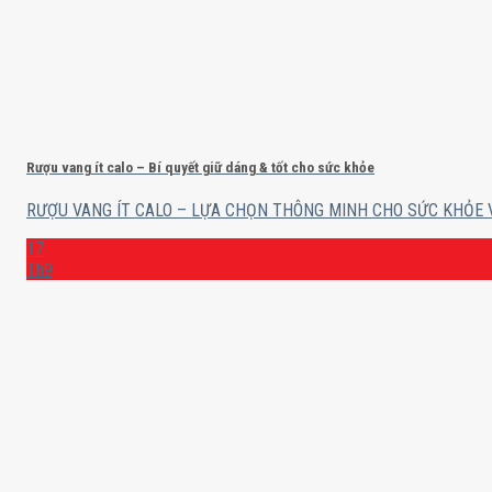
Rượu vang ít calo – Bí quyết giữ dáng & tốt cho sức khỏe
RƯỢU VANG ÍT CALO – LỰA CHỌN THÔNG MINH CHO SỨC KHỎE V
17
Th9