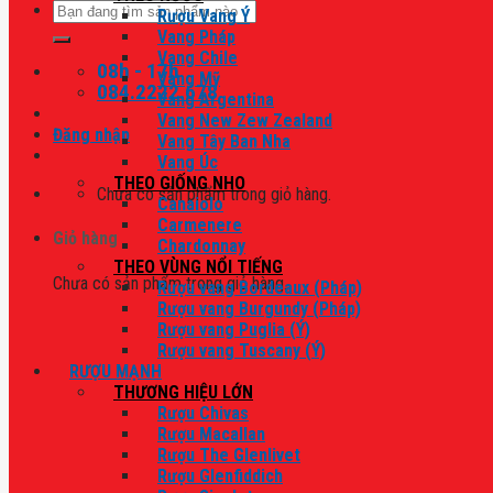
Tìm
Rượu Vang Ý
kiếm:
Vang Pháp
Vang Chile
08h - 17h
Vang Mỹ
084.2222.678
Vang Argentina
Vang New Zew Zealand
Đăng nhập
Vang Tây Ban Nha
Vang Úc
THEO GIỐNG NHO
Chưa có sản phẩm trong giỏ hàng.
Canaiolo
Carmenere
Giỏ hàng
Chardonnay
THEO VÙNG NỔI TIẾNG
Chưa có sản phẩm trong giỏ hàng.
Rượu vang Bordeaux (Pháp)
Rượu vang Burgundy (Pháp)
Rượu vang Puglia (Ý)
Rượu vang Tuscany (Ý)
RƯỢU MẠNH
THƯƠNG HIỆU LỚN
Rượu Chivas
Rượu Macallan
Rượu The Glenlivet
Rượu Glenfiddich