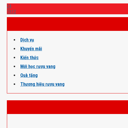
24
Th12
Dịch vụ
Khuyến mãi
Kiến thức
Mới học rượu vang
Quà tặng
Thương hiệu rượu vang