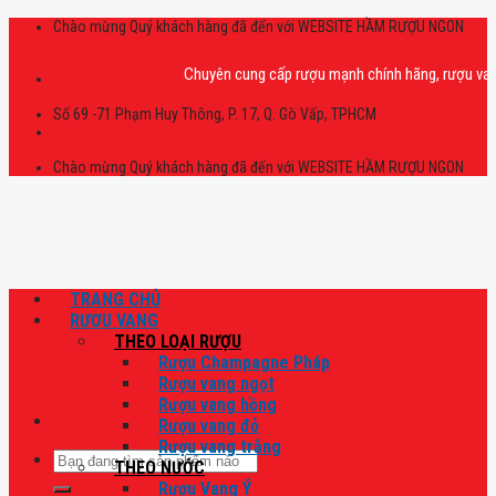
Skip
Chào mừng Quý khách hàng đã đến với WEBSITE HẦM RƯỢU NGON
to
content
Chuyên cung cấp rượu mạnh chính hãng, rượu vang nhập
Số 69 -71 Phạm Huy Thông, P. 17, Q. Gò Vấp, TPHCM
Chào mừng Quý khách hàng đã đến với WEBSITE HẦM RƯỢU NGON
TRANG CHỦ
RƯỢU VANG
THEO LOẠI RƯỢU
Rượu Champagne Pháp
Rượu vang ngọt
Rượu vang hồng
Rượu vang đỏ
Rượu vang trắng
Tìm
THEO NƯỚC
kiếm:
Rượu Vang Ý