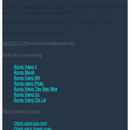
CÔNG TY TNHH TM XNK K HOUSE - GPKD số 0317003916 | Bởi Sở
KHĐT TP. Hồ Chí Minh cấp: 29/10/2021
Địa chỉ: Số 69-71 Phạm Huy Thông, P. 17, Q. Gò Vấp, TPHCM
Website: www.hamruoungon.com
084.2222.678
ks.beerhouse@gmail.com
Danh mục rượu vang
Rượu Vang ý
Rượu Mạnh
Rượu Vang Mỹ
Rượu vang Pháp
Rượu Vang Tây Ban Nha
Rượu Vang Úc
Rượu Vang Chi Lê
Dịch vụ khách hàng
Chính sách bảo mật
Chính sách thanh toán