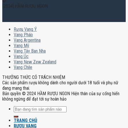
©
[2024] HẦM RƯỢU NGON
Rượu Vang Ý
Vang Pháp
Vang Argentina
Vang Mỹ
Vang Tây Ban Nha
Vang Úc
Vang New Zew Zealand
Vang Chile
THƯỞNG THỨC CÓ TRÁCH NHIỆM
Các sản phẩm rượu không dành cho người dưới 18 tuổi và phụ nữ
đang mang thai.
Bản quyền © 2024 HẦM RƯỢU NGON Hiện thân của sự cống hiến
không ngừng để đạt tới sự hoàn hảo
Tìm
kiếm:
TRANG CHỦ
RƯỢU VANG