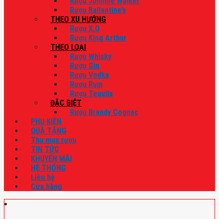
Rượu Johnnie Walker
Rượu Ballantine’s
THEO XU HƯỚNG
Rượu X.O
Rượu King Arthur
THEO LOẠI
Rượu Whisky
Rượu Gin
Rượu Vodka
Rượu Rum
Rượu Tequila
ĐẶC BIỆT
Rượu Brandy Cognac
PHỤ KIỆN
QUÀ TẶNG
Thu mua rượu
TIN TỨC
KHUYẾN MÃI
HỆ THỐNG
Liên hệ
Cửa hàng