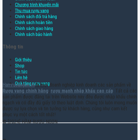
Chương trình khuyến mãi
Thu mua rượu vang
Chính sách đổi trả hàng
Chính sách hoàn tiền
Chính sách giao hàng
Chính sách bảo hành
Thông tin
Giới thiệu
Shop
Tin tức
Liên hệ
Quà tặng rượu vang
Hamruoungon.vn
là một doanh nghiệp kinh doanh các sản phẩm về
Rượu vang chính hãng
,
rượu mạnh nhập khẩu cao cấp
. Tất cả các
sản phẩm được đăng tải trên Website này đều được nhập khẩu chính
ngạch và có đầy đủ giấy tờ theo luật định. Chúng tôi luôn mong muốn
được sự lựa chọn và tin tưởng từ khách hàng, cũng như cam kết
phục vụ một cách tốt nhất!
© [2024] HẦM RƯỢU NGON