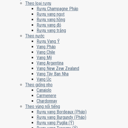
Theo loại rượu
Rượu Champagne Pháp
Rượu vang ngọt
Rượu vang hồng
Rượu vang đỏ
Rượu vang trắng
Theo nước
Rượu Vang Ý
Vang Pháp
Vang Chile
Vang Mỹ
Vang Argentina
Vang New Zew Zealand
Vang Tây Ban Nha
Vang Úc
Theo giống nho
Canaiolo
Carmenere
Chardonnay
Theo vùng nổi tiếng
Rượu vang Bordeaux (Pháp)
Rượu vang Burgundy (Pháp)
Rượu vang Puglia (Ý)