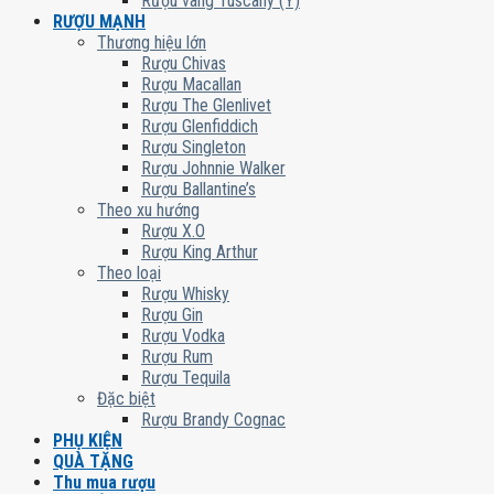
Rượu vang Tuscany (Ý)
RƯỢU MẠNH
Thương hiệu lớn
Rượu Chivas
Rượu Macallan
Rượu The Glenlivet
Rượu Glenfiddich
Rượu Singleton
Rượu Johnnie Walker
Rượu Ballantine’s
Theo xu hướng
Rượu X.O
Rượu King Arthur
Theo loại
Rượu Whisky
Rượu Gin
Rượu Vodka
Rượu Rum
Rượu Tequila
Đặc biệt
Rượu Brandy Cognac
PHỤ KIỆN
QUÀ TẶNG
Thu mua rượu