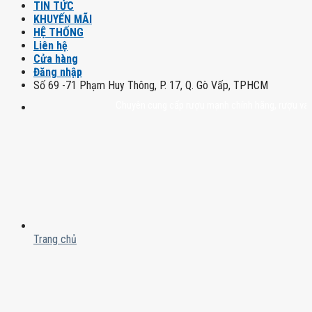
TIN TỨC
KHUYẾN MÃI
HỆ THỐNG
Liên hệ
Cửa hàng
Đăng nhập
Số 69 -71 Phạm Huy Thông, P. 17, Q. Gò Vấp, TPHCM
Chuyên cung cấp rượu mạnh chính hãng, rượu vang nhập
Trang chủ