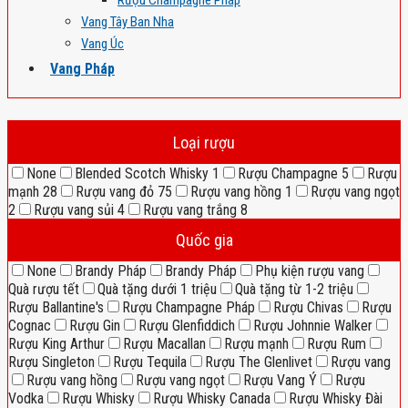
Rượu Champagne Pháp
Vang Tây Ban Nha
Vang Úc
Vang Pháp
Loại rượu
None
Blended Scotch Whisky
1
Rượu Champagne
5
Rượu
mạnh
28
Rượu vang đỏ
75
Rượu vang hồng
1
Rượu vang ngọt
2
Rượu vang sủi
4
Rượu vang trắng
8
Quốc gia
None
Brandy Pháp
Brandy Pháp
Phụ kiện rượu vang
Quà rượu tết
Quà tặng dưới 1 triệu
Quà tặng từ 1-2 triệu
Rượu Ballantine's
Rượu Champagne Pháp
Rượu Chivas
Rượu
Cognac
Rượu Gin
Rượu Glenfiddich
Rượu Johnnie Walker
Rượu King Arthur
Rượu Macallan
Rượu mạnh
Rượu Rum
Rượu Singleton
Rượu Tequila
Rượu The Glenlivet
Rượu vang
Rượu vang hồng
Rượu vang ngọt
Rượu Vang Ý
Rượu
Vodka
Rượu Whisky
Rượu Whisky Canada
Rượu Whisky Đài