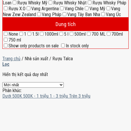
Loan
Rượu Whisky Mỹ
Rượu Whisky Nhật
Rượu Whisky Pháp
Rượu X.O
Vang Argentina
Vang Chile
Vang Mỹ
Vang
New Zew Zealand
Vang Pháp
Vang Tây Ban Nha
Vang Úc
Dung tích
None
1
1.5l
1000ml
5 l
500ml
700 ML
700ml
750 ml
Show only products on sale
In stock only
Trang chủ
/
Nhà sản xuất
/
Rượu Talca
Lọc
Hiển thị kết quả duy nhất
Phân khúc:
Dưới 500K
500K - 1 triệu
1 - 3 triệu
Trên 3 triệu