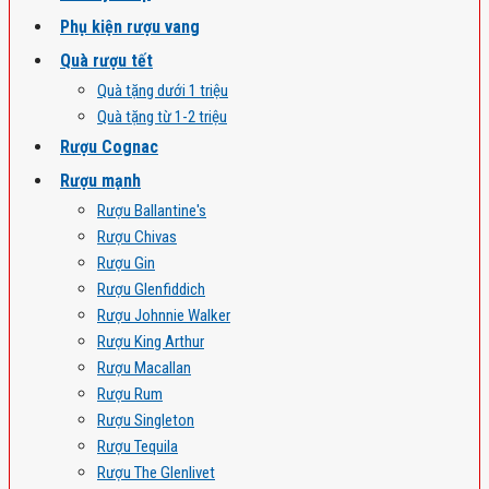
Phụ kiện rượu vang
Quà rượu tết
Quà tặng dưới 1 triệu
Quà tặng từ 1-2 triệu
Rượu Cognac
Rượu mạnh
Rượu Ballantine's
Rượu Chivas
Rượu Gin
Rượu Glenfiddich
Rượu Johnnie Walker
Rượu King Arthur
Rượu Macallan
Rượu Rum
Rượu Singleton
Rượu Tequila
Rượu The Glenlivet