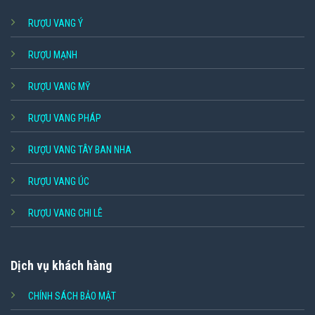
RƯỢU VANG Ý
RƯỢU MẠNH
RƯỢU VANG MỸ
RƯỢU VANG PHÁP
RƯỢU VANG TÂY BAN NHA
RƯỢU VANG ÚC
RƯỢU VANG CHI LÊ
Dịch vụ khách hàng
CHÍNH SÁCH BẢO MẬT