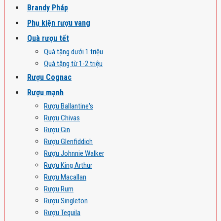
Brandy Pháp
Phụ kiện rượu vang
Quà rượu tết
Quà tặng dưới 1 triệu
Quà tặng từ 1-2 triệu
Rượu Cognac
Rượu mạnh
Rượu Ballantine's
Rượu Chivas
Rượu Gin
Rượu Glenfiddich
Rượu Johnnie Walker
Rượu King Arthur
Rượu Macallan
Rượu Rum
Rượu Singleton
Rượu Tequila