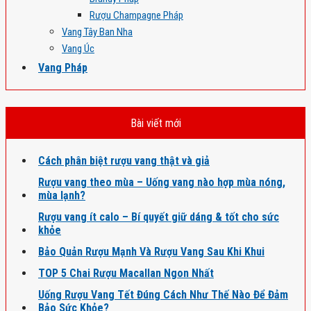
Rượu Champagne Pháp
Vang Tây Ban Nha
Vang Úc
Vang Pháp
Bài viết mới
Cách phân biệt rượu vang thật và giả
Rượu vang theo mùa – Uống vang nào hợp mùa nóng,
mùa lạnh?
Rượu vang ít calo – Bí quyết giữ dáng & tốt cho sức
khỏe
Bảo Quản Rượu Mạnh Và Rượu Vang Sau Khi Khui
TOP 5 Chai Rượu Macallan Ngon Nhất
Uống Rượu Vang Tết Đúng Cách Như Thế Nào Để Đảm
Bảo Sức Khỏe?