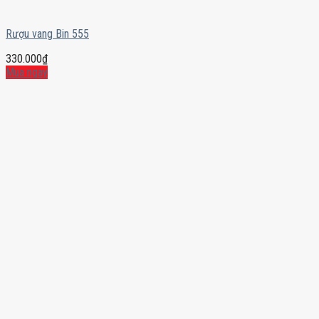
Rượu vang Bin 555
330.000
₫
Mua ngay