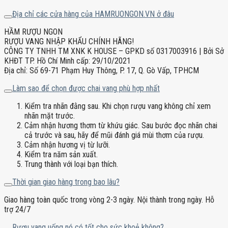
Địa chỉ các cửa hàng của HAMRUONGON.VN ở đâu
HẦM RƯỢU NGON
RƯỢU VANG NHẬP KHẨU CHÍNH HÃNG!
CÔNG TY TNHH TM XNK K HOUSE – GPKD số 0317003916 | Bởi Sở
KHĐT TP. Hồ Chí Minh cấp: 29/10/2021
Địa chỉ: Số 69-71 Phạm Huy Thông, P. 17, Q. Gò Vấp, TPHCM
Làm sao để chọn được chai vang phù hợp nhất
Kiểm tra nhãn đằng sau. Khi chọn rượu vang không chỉ xem
nhãn mặt trước.
Cảm nhận hương thơm từ khứu giác. Sau bước đọc nhãn chai
cả trước và sau, hãy để mũi đánh giá mùi thơm của rượu.
Cảm nhận hương vị từ lưỡi.
Kiểm tra năm sản xuất.
Trung thành với loại bạn thích.
Thời gian giao hàng trong bao lâu?
Giao hàng toàn quốc trong vòng 2-3 ngày. Nội thành trong ngày. Hỗ
trợ 24/7
Rượu vang uống nó có tốt cho sức khoẻ không?