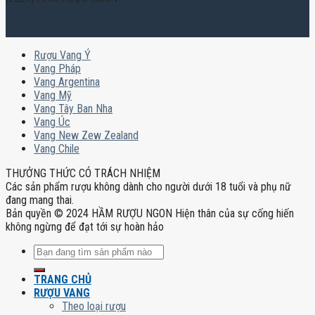
Rượu Vang Ý
Vang Pháp
Vang Argentina
Vang Mỹ
Vang Tây Ban Nha
Vang Úc
Vang New Zew Zealand
Vang Chile
THƯỞNG THỨC CÓ TRÁCH NHIỆM
Các sản phẩm rượu không dành cho người dưới 18 tuổi và phụ nữ
đang mang thai.
Bản quyền © 2024 HẦM RƯỢU NGON Hiện thân của sự cống hiến
không ngừng để đạt tới sự hoàn hảo
Tìm
kiếm:
TRANG CHỦ
RƯỢU VANG
Theo loại rượu