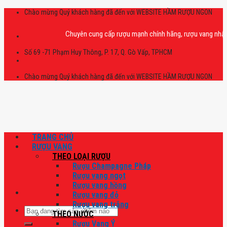
Skip
Chào mừng Quý khách hàng đã đến với WEBSITE HẦM RƯỢU NGON
to
content
Chuyên cung cấp rượu mạnh chính hãng, rượu vang nhập khẩu ca
Số 69 -71 Phạm Huy Thông, P. 17, Q. Gò Vấp, TPHCM
Chào mừng Quý khách hàng đã đến với WEBSITE HẦM RƯỢU NGON
TRANG CHỦ
RƯỢU VANG
THEO LOẠI RƯỢU
Rượu Champagne Pháp
Rượu vang ngọt
Rượu vang hồng
Rượu vang đỏ
Rượu vang trắng
Tìm
THEO NƯỚC
kiếm:
Rượu Vang Ý