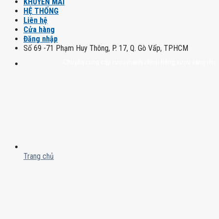
KHUYẾN MÃI
HỆ THỐNG
Liên hệ
Cửa hàng
Đăng nhập
Số 69 -71 Phạm Huy Thông, P. 17, Q. Gò Vấp, TPHCM
Chuyên cung cấp rượu mạnh chính hãng, rượu vang nhập khẩu ca
Trang chủ