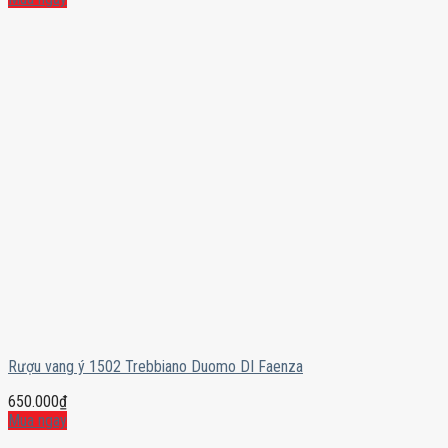
Rượu vang ý 1502 Trebbiano Duomo DI Faenza
650.000
₫
Mua ngay