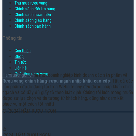
Thu mua rượu vang
Chính sách đổi trả hàng
Chính sách hoàn tiền
Chính sách giao hàng
Chính sách bảo hành
Thông tin
Giới thiệu
Shop
Tin tức
Liên hệ
Quà tặng rượu vang
Hamruoungon.vn
là một doanh nghiệp kinh doanh các sản phẩm về
Rượu vang chính hãng
,
rượu mạnh nhập khẩu cao cấp
. Tất cả các
sản phẩm được đăng tải trên Website này đều được nhập khẩu chính
ngạch và có đầy đủ giấy tờ theo luật định. Chúng tôi luôn mong muốn
được sự lựa chọn và tin tưởng từ khách hàng, cũng như cam kết
phục vụ một cách tốt nhất!
© [2024] HẦM RƯỢU NGON
©
[2024] HẦM RƯỢU NGON