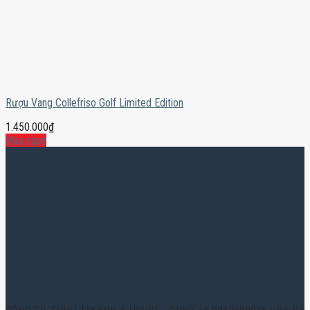
Rượu Vang Collefriso Golf Limited Edition
1.450.000
₫
Mua ngay