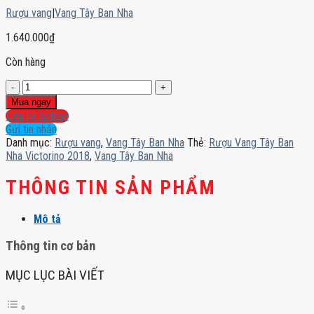
Rượu vang
|
Vang Tây Ban Nha
1.640.000
₫
Còn hàng
Rượu
Vang
Mua ngay
Tây
Liên hệ hotline
Ban
Gửi tin nhắn
Nha
Danh mục:
Rượu vang
,
Vang Tây Ban Nha
Thẻ:
Rượu Vang Tây Ban
Victorino
Nha Victorino 2018
,
Vang Tây Ban Nha
2018
số
THÔNG TIN SẢN PHẨM
lượng
Mô tả
Thông tin cơ bản
MỤC LỤC BÀI VIẾT