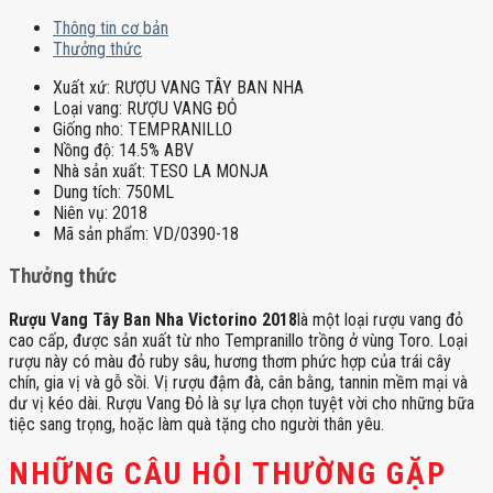
Thông tin cơ bản
Thưởng thức
Xuất xứ:
RƯỢU VANG TÂY BAN NHA
Loại vang:
RƯỢU VANG ĐỎ
Giống nho:
TEMPRANILLO
Nồng độ:
14.5% ABV
Nhà sản xuất:
TESO LA MONJA
Dung tích:
750ML
Niên vụ:
2018
Mã sản phẩm:
VD/0390-18
Thưởng thức
Rượu Vang Tây Ban Nha Victorino 2018
là một loại rượu vang đỏ
cao cấp, được sản xuất từ nho Tempranillo trồng ở vùng Toro. Loại
rượu này có màu đỏ ruby sâu, hương thơm phức hợp của trái cây
chín, gia vị và gỗ sồi. Vị rượu đậm đà, cân bằng, tannin mềm mại và
dư vị kéo dài. Rượu Vang Đỏ là sự lựa chọn tuyệt vời cho những bữa
tiệc sang trọng, hoặc làm quà tặng cho người thân yêu.
NHỮNG CÂU HỎI THƯỜNG GẶP