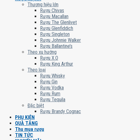
Thương hiệu lớn
Rượu Chivas
Rượu Macallan
Rượu The Glenlivet
Rượu Glenfiddich
Rượu Singleton
Rượu Johnnie Walker
Rượu Ballantine’s
Theo xu hướng
Rượu X.O
Rượu King Arthur
Theo loại
Rượu Whisky
Rượu Gin
Rượu Vodka
Rượu Rum
Rượu Tequila
Đặc biệt
Rượu Brandy Cognac
PHỤ KIỆN
QUÀ TẶNG
Thu mua rượu
TIN TỨC