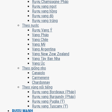
Rượu Champagne Pháp
Rượu vang ngọt
Rượu vang hồng
Rượu vang đỏ
Rượu vang trắng
Theo nước
Rượu Vang Ý
Vang Pháp
Vang Chile
Vang Mỹ
Vang Argentina
Vang New Zew Zealand
Vang Tây Ban Nha
Vang Úc
Theo giống nho
Canaiolo
Carmenere
Chardonnay
Theo vùng nổi tiếng
Rượu vang Bordeaux (Pháp)
Rượu vang Burgundy (Pháp)
Rượu vang Puglia (Ý)
Rượu vang Tuscany (Ý)
RƯỢU MẠNH