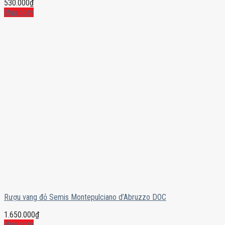
530.000
₫
Mua ngay
Rượu vang đỏ Semis Montepulciano d’Abruzzo DOC
1.650.000
₫
Mua ngay