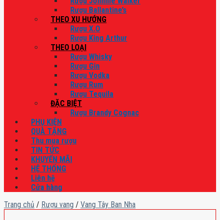
Rượu Johnnie Walker
Rượu Ballantine’s
THEO XU HƯỚNG
Rượu X.O
Rượu King Arthur
THEO LOẠI
Rượu Whisky
Rượu Gin
Rượu Vodka
Rượu Rum
Rượu Tequila
ĐẶC BIỆT
Rượu Brandy Cognac
PHỤ KIỆN
QUÀ TẶNG
Thu mua rượu
TIN TỨC
KHUYẾN MÃI
HỆ THỐNG
Liên hệ
Cửa hàng
Trang chủ
/
Rượu vang
/
Vang Tây Ban Nha