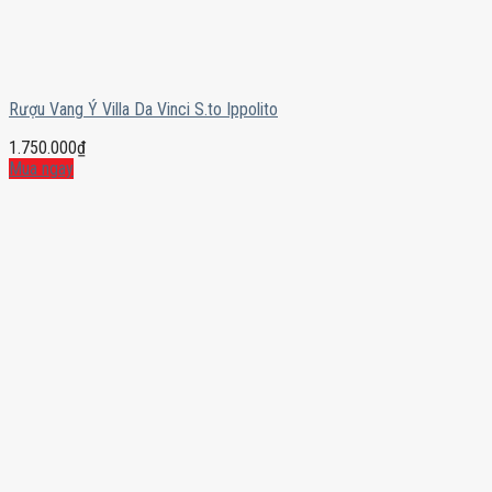
Rượu Vang Ý Villa Da Vinci S.to Ippolito
1.750.000
₫
Mua ngay