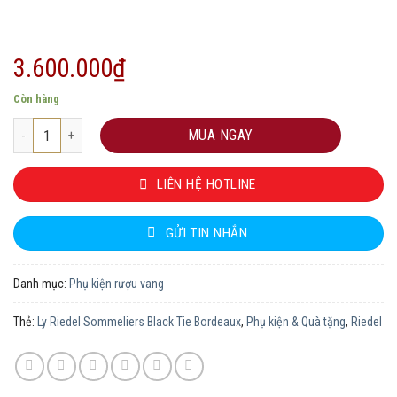
3.600.000
₫
Còn hàng
Ly Riedel Sommeliers Black Tie Bordeaux số lượng
MUA NGAY
LIÊN HỆ HOTLINE
GỬI TIN NHẮN
Danh mục:
Phụ kiện rượu vang
Thẻ:
Ly Riedel Sommeliers Black Tie Bordeaux
,
Phụ kiện & Quà tặng
,
Riedel