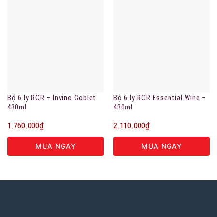
Bộ 6 ly RCR – Invino Goblet
Bộ 6 ly RCR Essential Wine –
430ml
430ml
1.760.000
₫
2.110.000
₫
MUA NGAY
MUA NGAY