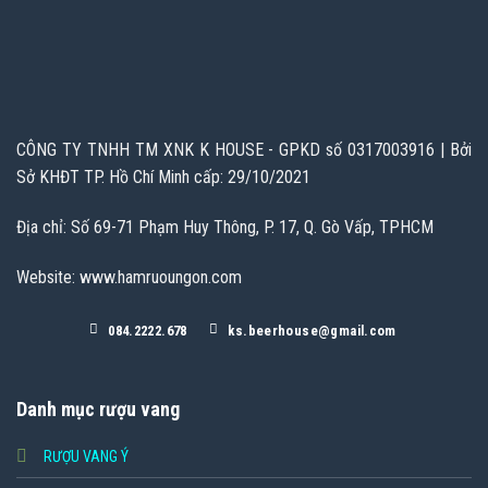
CÔNG TY TNHH TM XNK K HOUSE - GPKD số 0317003916 | Bởi
Sở KHĐT TP. Hồ Chí Minh cấp: 29/10/2021
Địa chỉ: Số 69-71 Phạm Huy Thông, P. 17, Q. Gò Vấp, TPHCM
Website: www.hamruoungon.com
084.2222.678
ks.beerhouse@gmail.com
Danh mục rượu vang
RƯỢU VANG Ý