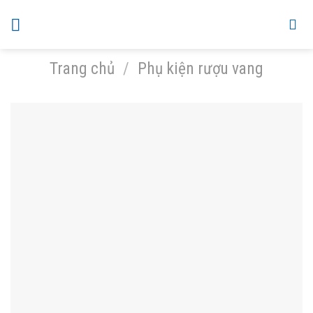
Skip
to
content
Trang chủ
/
Phụ kiện rượu vang