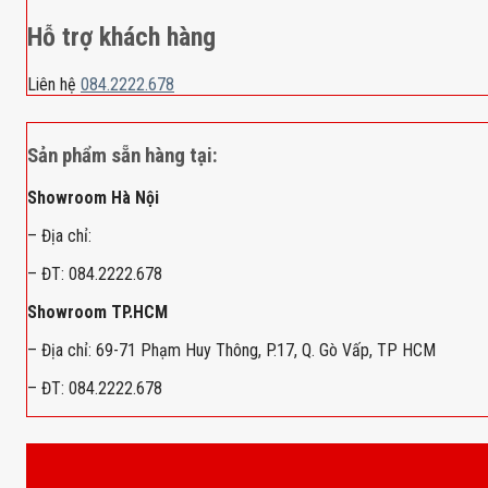
Hỗ trợ khách hàng
Liên hệ
084.2222.678
Sản phẩm sẵn hàng tại:
Showroom Hà Nội
– Địa chỉ:
– ĐT: 084.2222.678
Showroom TP.HCM
– Địa chỉ: 69-71 Phạm Huy Thông, P.17, Q. Gò Vấp, TP HCM
– ĐT: 084.2222.678