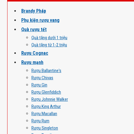
Brandy Pháp
Phụ kiện rượu vang
Quà rượu tết
Quà tặng dưới 1 triệu
Quà tặng từ 1-2 triệu
Rượu Cognac
Rượu mạnh
Rượu Ballantine's
Rượu Chivas
Rượu Gin
Rượu Glenfiddich
Rượu Johnnie Walker
Rượu King Arthur
Rượu Macallan
Rượu Rum
Rượu Singleton