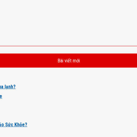
Bài viết mới
a lạnh?
ỏe
ảo Sức Khỏe?