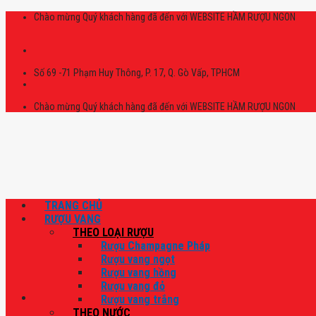
Skip
Chào mừng Quý khách hàng đã đến với WEBSITE HẦM RƯỢU NGON
to
content
Số 69 -71 Phạm Huy Thông, P. 17, Q. Gò Vấp, TPHCM
Chào mừng Quý khách hàng đã đến với WEBSITE HẦM RƯỢU NGON
TRANG CHỦ
RƯỢU VANG
THEO LOẠI RƯỢU
Rượu Champagne Pháp
Rượu vang ngọt
Rượu vang hồng
Rượu vang đỏ
Rượu vang trắng
THEO NƯỚC