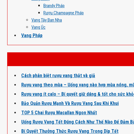
Brandy Pháp
Rượu Champagne Pháp
Vang Tây Ban Nha
Vang Úc
Vang Pháp
Cách phân biệt rượu vang thật và giả
Rượu vang theo mùa – Uống vang nào hợp mùa nóng, mù
Rượu vang ít calo – Bí quyết giữ dáng & tốt cho sức kh
Bảo Quản Rượu Mạnh Và Rượu Vang Sau Khi Khui
TOP 5 Chai Rượu Macallan Ngon Nhất
Uống Rượu Vang Tết Đúng Cách Như Thế Nào Để Đảm B
Bí Quyết Thưởng Thức Rượu Vang Trong Dịp Tết