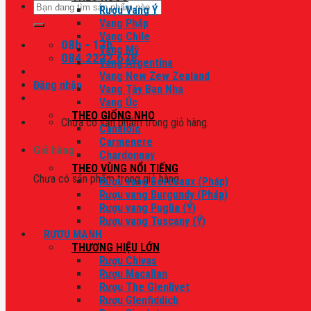
Tìm
Rượu Vang Ý
kiếm:
Vang Pháp
Vang Chile
08h - 17h
Vang Mỹ
084.2222.678
Vang Argentina
Vang New Zew Zealand
Đăng nhập
Vang Tây Ban Nha
Vang Úc
THEO GIỐNG NHO
Chưa có sản phẩm trong giỏ hàng.
Canaiolo
Carmenere
Giỏ hàng
Chardonnay
THEO VÙNG NỔI TIẾNG
Chưa có sản phẩm trong giỏ hàng.
Rượu vang Bordeaux (Pháp)
Rượu vang Burgundy (Pháp)
Rượu vang Puglia (Ý)
Rượu vang Tuscany (Ý)
RƯỢU MẠNH
THƯƠNG HIỆU LỚN
Rượu Chivas
Rượu Macallan
Rượu The Glenlivet
Rượu Glenfiddich