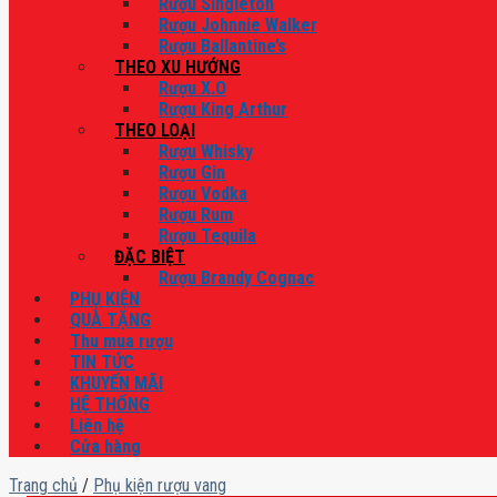
Rượu Singleton
Rượu Johnnie Walker
Rượu Ballantine’s
THEO XU HƯỚNG
Rượu X.O
Rượu King Arthur
THEO LOẠI
Rượu Whisky
Rượu Gin
Rượu Vodka
Rượu Rum
Rượu Tequila
ĐẶC BIỆT
Rượu Brandy Cognac
PHỤ KIỆN
QUÀ TẶNG
Thu mua rượu
TIN TỨC
KHUYẾN MÃI
HỆ THỐNG
Liên hệ
Cửa hàng
Trang chủ
/
Phụ kiện rượu vang