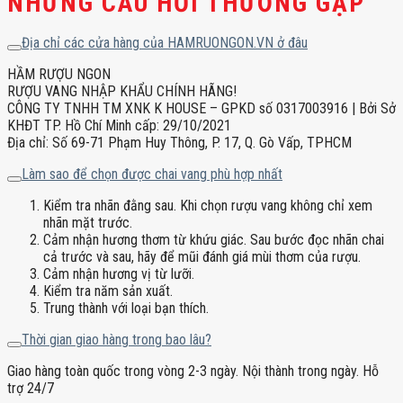
NHỮNG CÂU HỎI THƯỜNG GẶP
Địa chỉ các cửa hàng của HAMRUONGON.VN ở đâu
HẦM RƯỢU NGON
RƯỢU VANG NHẬP KHẨU CHÍNH HÃNG!
CÔNG TY TNHH TM XNK K HOUSE – GPKD số 0317003916 | Bởi Sở
KHĐT TP. Hồ Chí Minh cấp: 29/10/2021
Địa chỉ: Số 69-71 Phạm Huy Thông, P. 17, Q. Gò Vấp, TPHCM
Làm sao để chọn được chai vang phù hợp nhất
Kiểm tra nhãn đằng sau. Khi chọn rượu vang không chỉ xem
nhãn mặt trước.
Cảm nhận hương thơm từ khứu giác. Sau bước đọc nhãn chai
cả trước và sau, hãy để mũi đánh giá mùi thơm của rượu.
Cảm nhận hương vị từ lưỡi.
Kiểm tra năm sản xuất.
Trung thành với loại bạn thích.
Thời gian giao hàng trong bao lâu?
Giao hàng toàn quốc trong vòng 2-3 ngày. Nội thành trong ngày. Hỗ
trợ 24/7