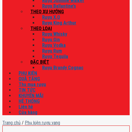
Rượu Johnnie Walker
Rượu Ballantine’s
THEO XU HƯỚNG
Rượu X.O
Rượu King Arthur
THEO LOẠI
Rượu Whisky
Rượu Gin
Rượu Vodka
Rượu Rum
Rượu Tequila
ĐẶC BIỆT
Rượu Brandy Cognac
PHỤ KIỆN
QUÀ TẶNG
Thu mua rượu
TIN TỨC
KHUYẾN MÃI
HỆ THỐNG
Liên hệ
Cửa hàng
Trang chủ
/
Phụ kiện rượu vang