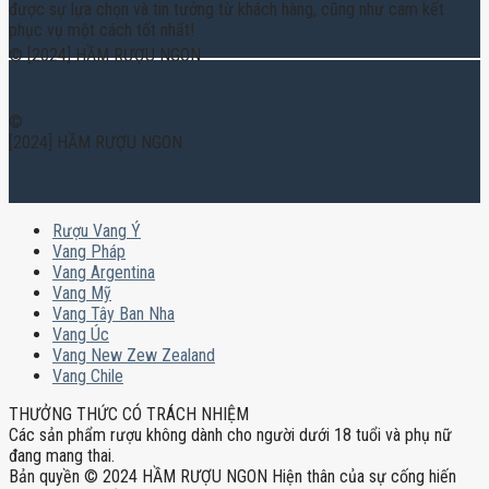
được sự lựa chọn và tin tưởng từ khách hàng, cũng như cam kết
phục vụ một cách tốt nhất!
© [2024] HẦM RƯỢU NGON
©
[2024] HẦM RƯỢU NGON
Rượu Vang Ý
Vang Pháp
Vang Argentina
Vang Mỹ
Vang Tây Ban Nha
Vang Úc
Vang New Zew Zealand
Vang Chile
THƯỞNG THỨC CÓ TRÁCH NHIỆM
Các sản phẩm rượu không dành cho người dưới 18 tuổi và phụ nữ
đang mang thai.
Bản quyền © 2024 HẦM RƯỢU NGON Hiện thân của sự cống hiến