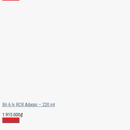
Bộ 6 ly RCR Adagio – 220 ml
1.915.000
₫
Mua ngay