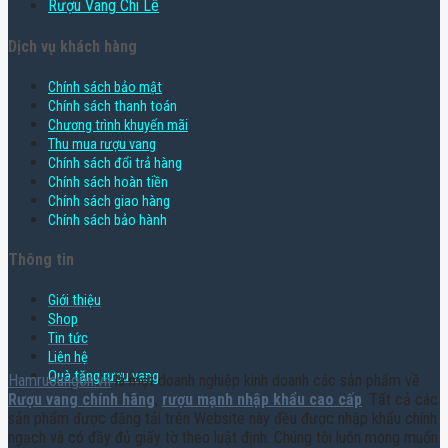
Rượu Vang Chi Lê
Dịch vụ khách hàng
Chính sách bảo mật
Chính sách thanh toán
Chương trình khuyến mãi
Thu mua rượu vang
Chính sách đổi trả hàng
Chính sách hoàn tiền
Chính sách giao hàng
Chính sách bảo hành
Thông tin
Giới thiệu
Shop
Tin tức
Liên hệ
Quà tặng rượu vang
Hamruoungon.vn
là một doanh nghiệp kinh doanh các sản phẩm về
Rượu vang chính hãng
,
rượu mạnh nhập khẩu cao cấp
. Tất cả các
sản phẩm được đăng tải trên Website này đều được nhập khẩu chính
ngạch và có đầy đủ giấy tờ theo luật định. Chúng tôi luôn mong muốn