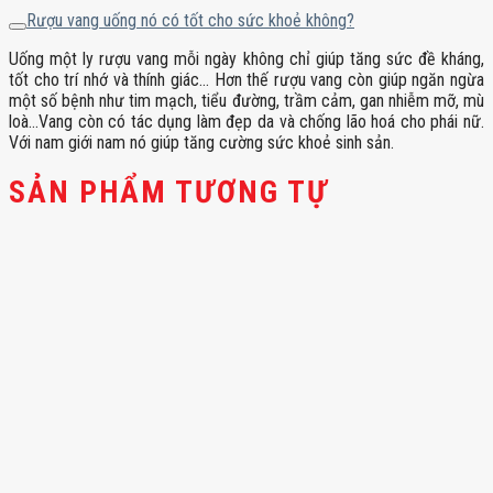
Rượu vang uống nó có tốt cho sức khoẻ không?
Uống một ly rượu vang mỗi ngày không chỉ giúp tăng sức đề kháng,
tốt cho trí nhớ và thính giác… Hơn thế rượu vang còn giúp ngăn ngừa
một số bệnh như tim mạch, tiểu đường, trầm cảm, gan nhiễm mỡ, mù
loà…Vang còn có tác dụng làm đẹp da và chống lão hoá cho phái nữ.
Với nam giới nam nó giúp tăng cường sức khoẻ sinh sản.
SẢN PHẨM TƯƠNG TỰ