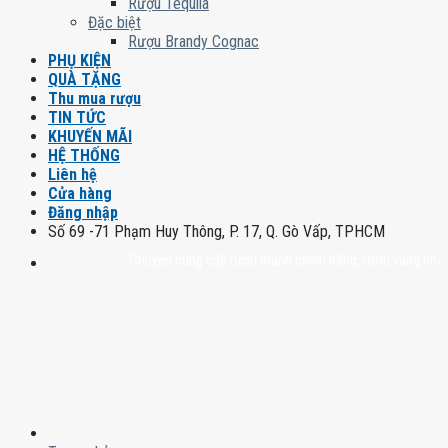
Rượu Tequila
Đặc biệt
Rượu Brandy Cognac
PHỤ KIỆN
QUÀ TẶNG
Thu mua rượu
TIN TỨC
KHUYẾN MÃI
HỆ THỐNG
Liên hệ
Cửa hàng
Đăng nhập
Số 69 -71 Phạm Huy Thông, P. 17, Q. Gò Vấp, TPHCM
Chuyên cung cấp rượu mạnh chính hãng, rượu vang nhập khẩu ca