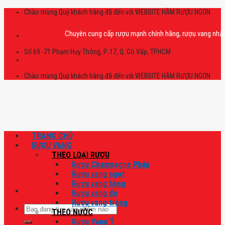
Skip
Chào mừng Quý khách hàng đã đến với WEBSITE HẦM RƯỢU NGON
to
content
Chuyên cung cấp rượu mạnh chính hãng, rượu vang nhập khẩu ca
Số 69 -71 Phạm Huy Thông, P. 17, Q. Gò Vấp, TPHCM
Chào mừng Quý khách hàng đã đến với WEBSITE HẦM RƯỢU NGON
TRANG CHỦ
RƯỢU VANG
THEO LOẠI RƯỢU
Rượu Champagne Pháp
Rượu vang ngọt
Rượu vang hồng
Rượu vang đỏ
Rượu vang trắng
Tìm
THEO NƯỚC
kiếm:
Rượu Vang Ý