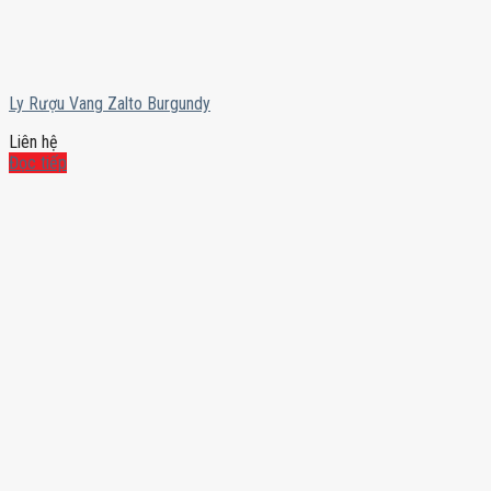
Ly Rượu Vang Zalto Burgundy
Liên hệ
Đọc tiếp