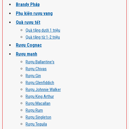
Brandy Pháp
Phụ kiện rượu vang
Quà rượu tết
Quà tặng dưới 1 triệu
Quà tặng từ 1-2 triệu
Rượu Cognac
Rượu mạnh
Rượu Ballantine's
Rượu Chivas
Rượu Gin
Rượu Glenfiddich
Rượu Johnnie Walker
Rượu King Arthur
Rượu Macallan
Rượu Rum
Rượu Singleton
Rượu Tequila