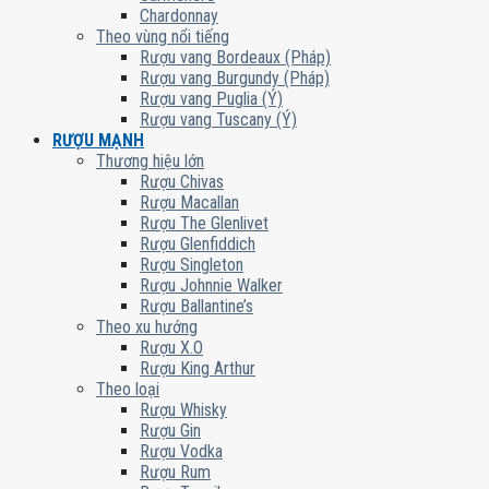
Chardonnay
Theo vùng nổi tiếng
Rượu vang Bordeaux (Pháp)
Rượu vang Burgundy (Pháp)
Rượu vang Puglia (Ý)
Rượu vang Tuscany (Ý)
RƯỢU MẠNH
Thương hiệu lớn
Rượu Chivas
Rượu Macallan
Rượu The Glenlivet
Rượu Glenfiddich
Rượu Singleton
Rượu Johnnie Walker
Rượu Ballantine’s
Theo xu hướng
Rượu X.O
Rượu King Arthur
Theo loại
Rượu Whisky
Rượu Gin
Rượu Vodka
Rượu Rum