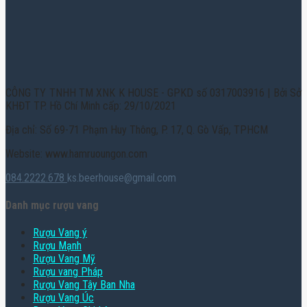
CÔNG TY TNHH TM XNK K HOUSE - GPKD số 0317003916 | Bởi Sở
KHĐT TP. Hồ Chí Minh cấp: 29/10/2021
Địa chỉ: Số 69-71 Phạm Huy Thông, P. 17, Q. Gò Vấp, TPHCM
Website: www.hamruoungon.com
084.2222.678
ks.beerhouse@gmail.com
Danh mục rượu vang
Rượu Vang ý
Rượu Mạnh
Rượu Vang Mỹ
Rượu vang Pháp
Rượu Vang Tây Ban Nha
Rượu Vang Úc