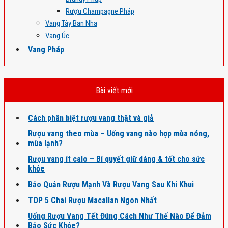
Rượu Champagne Pháp
Vang Tây Ban Nha
Vang Úc
Vang Pháp
Bài viết mới
Cách phân biệt rượu vang thật và giả
Rượu vang theo mùa – Uống vang nào hợp mùa nóng,
mùa lạnh?
Rượu vang ít calo – Bí quyết giữ dáng & tốt cho sức
khỏe
Bảo Quản Rượu Mạnh Và Rượu Vang Sau Khi Khui
TOP 5 Chai Rượu Macallan Ngon Nhất
Uống Rượu Vang Tết Đúng Cách Như Thế Nào Để Đảm
Bảo Sức Khỏe?