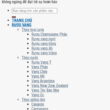
không ngừng để đạt tới sự hoàn hảo
Tìm
kiếm:
TRANG CHỦ
RƯỢU VANG
Theo loại rượu
Rượu Champagne Pháp
Rượu vang ngọt
Rượu vang hồng
Rượu vang đỏ
Rượu vang trắng
Theo nước
Rượu Vang Ý
Vang Pháp
Vang Chile
Vang Mỹ
Vang Argentina
Vang New Zew Zealand
Vang Tây Ban Nha
Vang Úc
Theo giống nho
Canaiolo
Carmenere