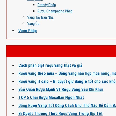
Brandy Pháp
Rượu Champagne Pháp
Vang Tây Ban Nha
Vang Úc
Vang Pháp
Cách phân biệt rượu vang thật và giả
Rượu vang theo mùa – Uống vang nào hợp mùa nóng, mù
Rượu vang ít calo – Bí quyết giữ dáng & tốt cho sức kh
Bảo Quản Rượu Mạnh Và Rượu Vang Sau Khi Khui
TOP 5 Chai Rượu Macallan Ngon Nhất
Uống Rượu Vang Tết Đúng Cách Như Thế Nào Để Đảm B
Bí Quyết Thưởng Thức Rượu Vang Trong Dịp Tết