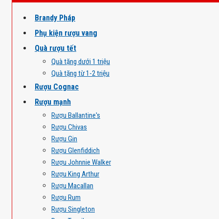
Brandy Pháp
Phụ kiện rượu vang
Quà rượu tết
Quà tặng dưới 1 triệu
Quà tặng từ 1-2 triệu
Rượu Cognac
Rượu mạnh
Rượu Ballantine's
Rượu Chivas
Rượu Gin
Rượu Glenfiddich
Rượu Johnnie Walker
Rượu King Arthur
Rượu Macallan
Rượu Rum
Rượu Singleton