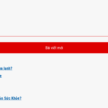
Bài viết mới
a lạnh?
ỏe
ảo Sức Khỏe?