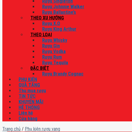
Rượu Singleton
Rượu Johnnie Walker
Rượu Ballantine’s
THEO XU HƯỚNG
Rượu X.O
Rượu King Arthur
THEO LOẠI
Rượu Whisky
Rượu Gin
Rượu Vodka
Rượu Rum
Rượu Tequila
ĐẶC BIỆT
Rượu Brandy Cognac
PHỤ KIỆN
QUÀ TẶNG
Thu mua rượu
TIN TỨC
KHUYẾN MÃI
HỆ THỐNG
Liên hệ
Cửa hàng
Trang chủ
/
Phụ kiện rượu vang