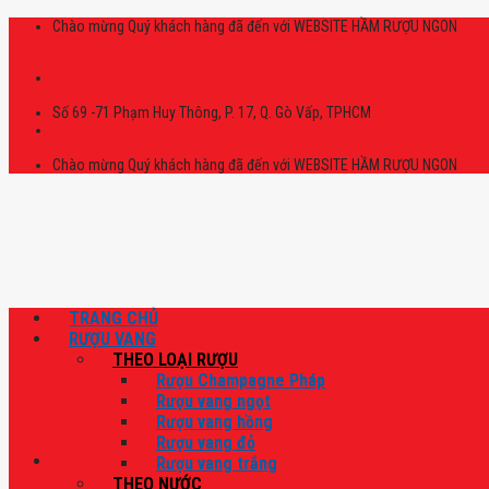
Skip
Chào mừng Quý khách hàng đã đến với WEBSITE HẦM RƯỢU NGON
to
content
Số 69 -71 Phạm Huy Thông, P. 17, Q. Gò Vấp, TPHCM
Chào mừng Quý khách hàng đã đến với WEBSITE HẦM RƯỢU NGON
TRANG CHỦ
RƯỢU VANG
THEO LOẠI RƯỢU
Rượu Champagne Pháp
Rượu vang ngọt
Rượu vang hồng
Rượu vang đỏ
Rượu vang trắng
THEO NƯỚC