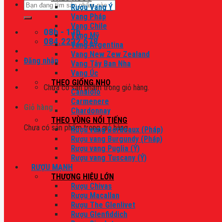
Tìm
Rượu Vang Ý
kiếm:
Vang Pháp
Vang Chile
08h - 17h
Vang Mỹ
084.2222.678
Vang Argentina
Vang New Zew Zealand
Đăng nhập
Vang Tây Ban Nha
Vang Úc
THEO GIỐNG NHO
Chưa có sản phẩm trong giỏ hàng.
Canaiolo
Carmenere
Giỏ hàng
Chardonnay
THEO VÙNG NỔI TIẾNG
Chưa có sản phẩm trong giỏ hàng.
Rượu vang Bordeaux (Pháp)
Rượu vang Burgundy (Pháp)
Rượu vang Puglia (Ý)
Rượu vang Tuscany (Ý)
RƯỢU MẠNH
THƯƠNG HIỆU LỚN
Rượu Chivas
Rượu Macallan
Rượu The Glenlivet
Rượu Glenfiddich