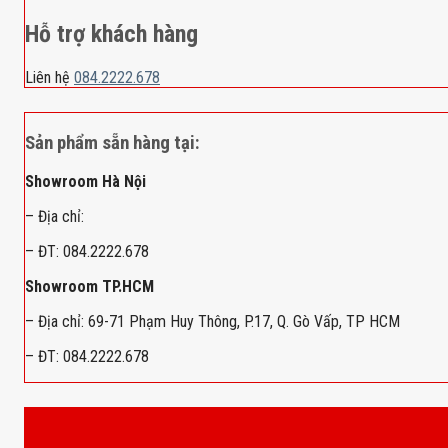
Hỗ trợ khách hàng
Liên hệ
084.2222.678
Sản phẩm sẵn hàng tại:
Showroom Hà Nội
– Địa chỉ:
– ĐT: 084.2222.678
Showroom TP.HCM
– Địa chỉ: 69-71 Phạm Huy Thông, P.17, Q. Gò Vấp, TP HCM
– ĐT: 084.2222.678