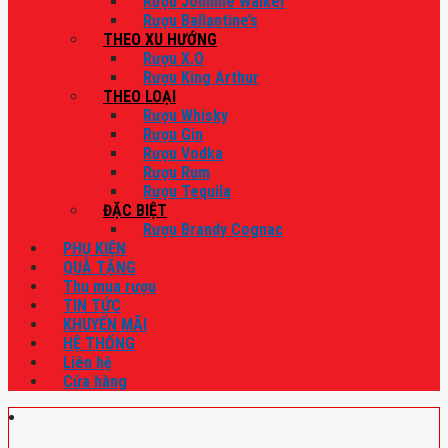
Rượu Johnnie Walker
Rượu Ballantine’s
THEO XU HƯỚNG
Rượu X.O
Rượu King Arthur
THEO LOẠI
Rượu Whisky
Rượu Gin
Rượu Vodka
Rượu Rum
Rượu Tequila
ĐẶC BIỆT
Rượu Brandy Cognac
PHỤ KIỆN
QUÀ TẶNG
Thu mua rượu
TIN TỨC
KHUYẾN MÃI
HỆ THỐNG
Liên hệ
Cửa hàng