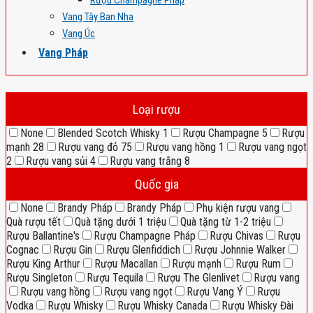
Rượu Champagne Pháp
Vang Tây Ban Nha
Vang Úc
Vang Pháp
Loại rượu
None
Blended Scotch Whisky
1
Rượu Champagne
5
Rượu
mạnh
28
Rượu vang đỏ
75
Rượu vang hồng
1
Rượu vang ngọt
2
Rượu vang sủi
4
Rượu vang trắng
8
Quốc gia
None
Brandy Pháp
Brandy Pháp
Phụ kiện rượu vang
Quà rượu tết
Quà tặng dưới 1 triệu
Quà tặng từ 1-2 triệu
Rượu Ballantine's
Rượu Champagne Pháp
Rượu Chivas
Rượu
Cognac
Rượu Gin
Rượu Glenfiddich
Rượu Johnnie Walker
Rượu King Arthur
Rượu Macallan
Rượu mạnh
Rượu Rum
Rượu Singleton
Rượu Tequila
Rượu The Glenlivet
Rượu vang
Rượu vang hồng
Rượu vang ngọt
Rượu Vang Ý
Rượu
Vodka
Rượu Whisky
Rượu Whisky Canada
Rượu Whisky Đài