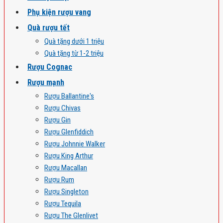
Phụ kiện rượu vang
Quà rượu tết
Quà tặng dưới 1 triệu
Quà tặng từ 1-2 triệu
Rượu Cognac
Rượu mạnh
Rượu Ballantine's
Rượu Chivas
Rượu Gin
Rượu Glenfiddich
Rượu Johnnie Walker
Rượu King Arthur
Rượu Macallan
Rượu Rum
Rượu Singleton
Rượu Tequila
Rượu The Glenlivet