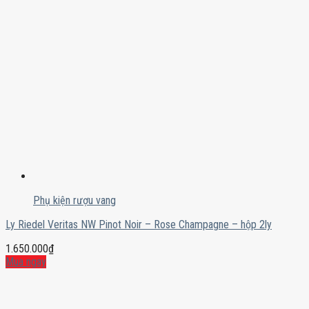
Phụ kiện rượu vang
Ly Riedel Veritas NW Pinot Noir – Rose Champagne – hộp 2ly
1.650.000
₫
Mua ngay