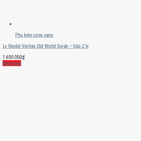
Phụ kiện rượu vang
Ly Riedel Veritas Old World Syrah – hộp 2 ly
1.650.000
₫
Mua ngay