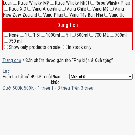
Loan
Rượu Whisky Mỹ
Rượu Whisky Nhật
Rượu Whisky Pháp
Rượu X.O
Vang Argentina
Vang Chile
Vang Mỹ
Vang
New Zew Zealand
Vang Pháp
Vang Tây Ban Nha
Vang Úc
Dung tích
None
1
1.5l
1000ml
5 l
500ml
700 ML
700ml
750 ml
Show only products on sale
In stock only
Trang chủ
/
Sản phẩm được gắn thẻ “Phụ kiện & Quà tặng”
Lọc
Hiển thị tất cả 49 kết quả
Phân
khúc:
Dưới 500K
500K - 1 triệu
1 - 3 triệu
Trên 3 triệu