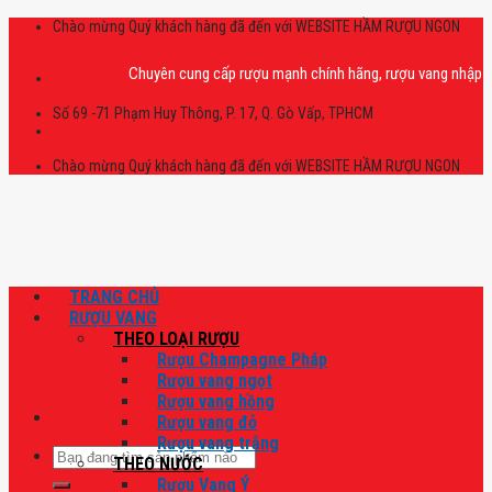
Skip
Chào mừng Quý khách hàng đã đến với WEBSITE HẦM RƯỢU NGON
to
content
Chuyên cung cấp rượu mạnh chính hãng, rượu vang nhập khẩu cao 
Số 69 -71 Phạm Huy Thông, P. 17, Q. Gò Vấp, TPHCM
Chào mừng Quý khách hàng đã đến với WEBSITE HẦM RƯỢU NGON
TRANG CHỦ
RƯỢU VANG
THEO LOẠI RƯỢU
Rượu Champagne Pháp
Rượu vang ngọt
Rượu vang hồng
Rượu vang đỏ
Rượu vang trắng
Tìm
THEO NƯỚC
kiếm:
Rượu Vang Ý