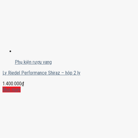
Phụ kiện rượu vang
Ly Riedel Performance Shiraz – hộp 2 ly
1.400.000
₫
Mua ngay