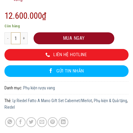
12.600.000
₫
Còn hàng
Ly Riedel Fatto A Mano Gift Set Cabernet/Merlot số lượng
MUA NGAY
LIÊN HỆ HOTLINE
GỬI TIN NHẮN
Danh mục:
Phụ kiện rượu vang
Thẻ:
Ly Riedel Fatto A Mano Gift Set Cabernet/Merlot
,
Phụ kiện & Quà tặng
,
Riedel