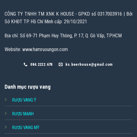
CÔNG TY TNHH TM XNK K HOUSE - GPKD số 0317003916 | Bởi
Sở KHĐT TP. Hồ Chí Minh cấp: 29/10/2021
Địa chỉ: Số 69-71 Phạm Huy Thông, P. 17, Q. Gò Vấp, TPHCM
Website: www.hamruoungon.com
084.2222.678
ks.beerhouse@gmail.com
Danh mục rượu vang
RƯỢU VANG Ý
RƯỢU MẠNH
RƯỢU VANG MỸ