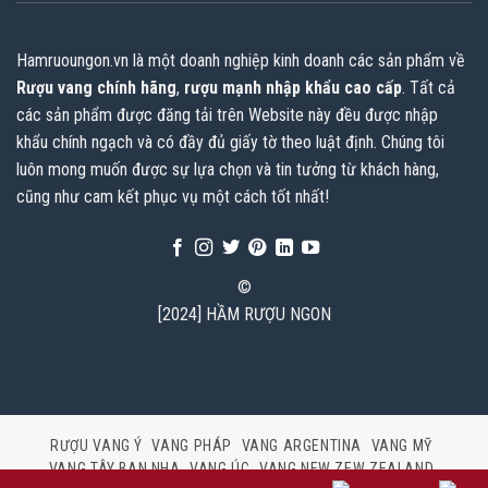
Hamruoungon.vn
là một doanh nghiệp kinh doanh các sản phẩm về
Rượu vang chính hãng
,
rượu mạnh nhập khẩu cao cấp
. Tất cả
các sản phẩm được đăng tải trên Website này đều được nhập
khẩu chính ngạch và có đầy đủ giấy tờ theo luật định. Chúng tôi
luôn mong muốn được sự lựa chọn và tin tưởng từ khách hàng,
cũng như cam kết phục vụ một cách tốt nhất!
©
[2024] HẦM RƯỢU NGON
RƯỢU VANG Ý
VANG PHÁP
VANG ARGENTINA
VANG MỸ
VANG TÂY BAN NHA
VANG ÚC
VANG NEW ZEW ZEALAND