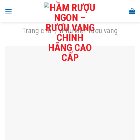
Skip
to
content
Trang chủ
/
Phụ kiện rượu vang