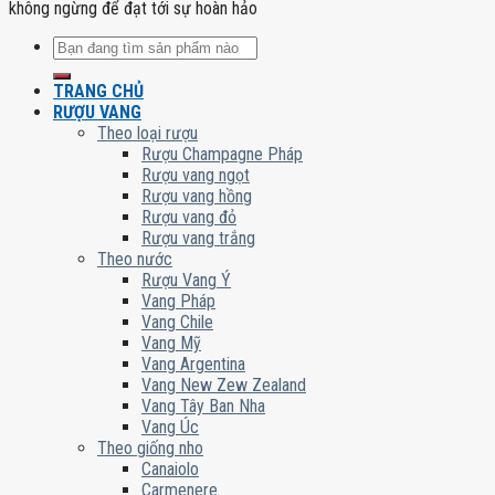
không ngừng để đạt tới sự hoàn hảo
Tìm
kiếm:
TRANG CHỦ
RƯỢU VANG
Theo loại rượu
Rượu Champagne Pháp
Rượu vang ngọt
Rượu vang hồng
Rượu vang đỏ
Rượu vang trắng
Theo nước
Rượu Vang Ý
Vang Pháp
Vang Chile
Vang Mỹ
Vang Argentina
Vang New Zew Zealand
Vang Tây Ban Nha
Vang Úc
Theo giống nho
Canaiolo
Carmenere