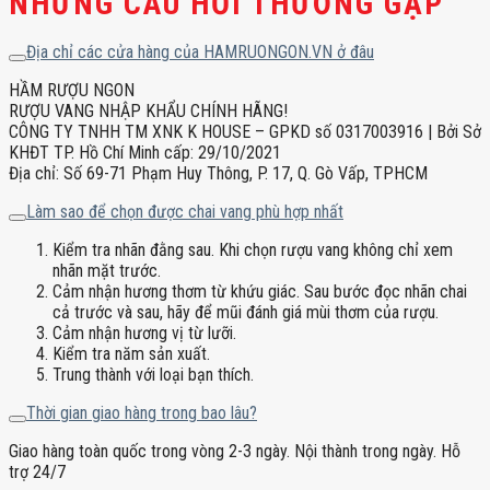
NHỮNG CÂU HỎI THƯỜNG GẶP
Địa chỉ các cửa hàng của HAMRUONGON.VN ở đâu
HẦM RƯỢU NGON
RƯỢU VANG NHẬP KHẨU CHÍNH HÃNG!
CÔNG TY TNHH TM XNK K HOUSE – GPKD số 0317003916 | Bởi Sở
KHĐT TP. Hồ Chí Minh cấp: 29/10/2021
Địa chỉ: Số 69-71 Phạm Huy Thông, P. 17, Q. Gò Vấp, TPHCM
Làm sao để chọn được chai vang phù hợp nhất
Kiểm tra nhãn đằng sau. Khi chọn rượu vang không chỉ xem
nhãn mặt trước.
Cảm nhận hương thơm từ khứu giác. Sau bước đọc nhãn chai
cả trước và sau, hãy để mũi đánh giá mùi thơm của rượu.
Cảm nhận hương vị từ lưỡi.
Kiểm tra năm sản xuất.
Trung thành với loại bạn thích.
Thời gian giao hàng trong bao lâu?
Giao hàng toàn quốc trong vòng 2-3 ngày. Nội thành trong ngày. Hỗ
trợ 24/7