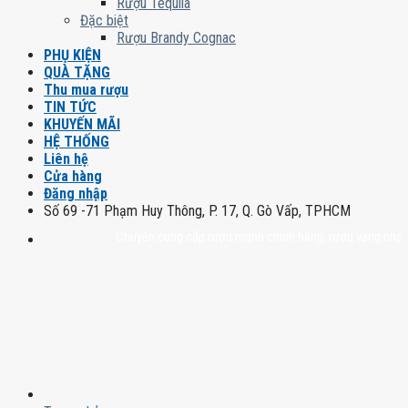
Rượu Tequila
Đặc biệt
Rượu Brandy Cognac
PHỤ KIỆN
QUÀ TẶNG
Thu mua rượu
TIN TỨC
KHUYẾN MÃI
HỆ THỐNG
Liên hệ
Cửa hàng
Đăng nhập
Số 69 -71 Phạm Huy Thông, P. 17, Q. Gò Vấp, TPHCM
Chuyên cung cấp rượu mạnh chính hãng, rượu vang nhập khẩu cao