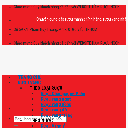
Skip
Chào mừng Quý khách hàng đã đến với WEBSITE HẦM RƯỢU NGON
to
content
Chuyên cung cấp rượu mạnh chính hãng, rượu vang nhập khẩu cao
Số 69 -71 Phạm Huy Thông, P. 17, Q. Gò Vấp, TPHCM
Chào mừng Quý khách hàng đã đến với WEBSITE HẦM RƯỢU NGON
TRANG CHỦ
RƯỢU VANG
THEO LOẠI RƯỢU
Rượu Champagne Pháp
Rượu vang ngọt
Rượu vang hồng
Rượu vang đỏ
Rượu vang trắng
Tìm
THEO NƯỚC
kiếm:
Rượu Vang Ý