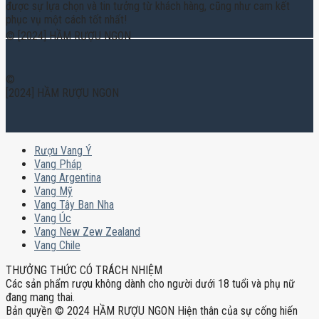
được sự lựa chọn và tin tưởng từ khách hàng, cũng như cam kết
phục vụ một cách tốt nhất!
© [2024] HẦM RƯỢU NGON
©
[2024] HẦM RƯỢU NGON
Rượu Vang Ý
Vang Pháp
Vang Argentina
Vang Mỹ
Vang Tây Ban Nha
Vang Úc
Vang New Zew Zealand
Vang Chile
THƯỞNG THỨC CÓ TRÁCH NHIỆM
Các sản phẩm rượu không dành cho người dưới 18 tuổi và phụ nữ
đang mang thai.
Bản quyền © 2024 HẦM RƯỢU NGON Hiện thân của sự cống hiến