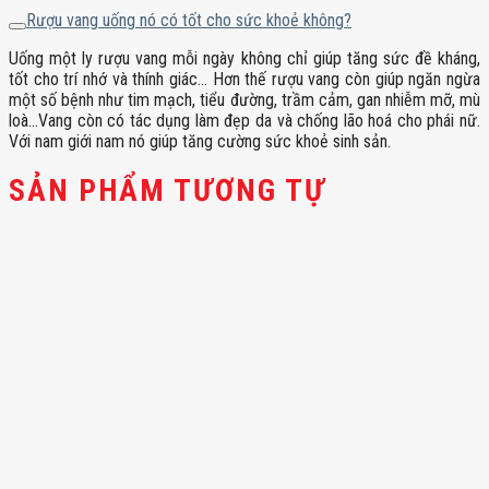
Rượu vang uống nó có tốt cho sức khoẻ không?
Uống một ly rượu vang mỗi ngày không chỉ giúp tăng sức đề kháng,
tốt cho trí nhớ và thính giác… Hơn thế rượu vang còn giúp ngăn ngừa
một số bệnh như tim mạch, tiểu đường, trầm cảm, gan nhiễm mỡ, mù
loà…Vang còn có tác dụng làm đẹp da và chống lão hoá cho phái nữ.
Với nam giới nam nó giúp tăng cường sức khoẻ sinh sản.
SẢN PHẨM TƯƠNG TỰ