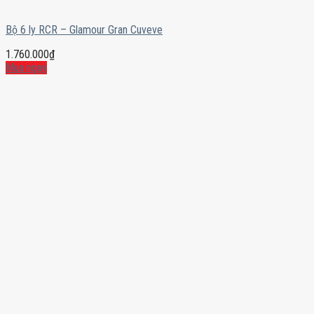
Bộ 6 ly RCR – Glamour Gran Cuveve
1.760.000
₫
Mua ngay