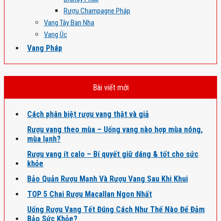
Rượu Champagne Pháp
Vang Tây Ban Nha
Vang Úc
Vang Pháp
Bài viết mới
Cách phân biệt rượu vang thật và giả
Rượu vang theo mùa – Uống vang nào hợp mùa nóng,
mùa lạnh?
Rượu vang ít calo – Bí quyết giữ dáng & tốt cho sức
khỏe
Bảo Quản Rượu Mạnh Và Rượu Vang Sau Khi Khui
TOP 5 Chai Rượu Macallan Ngon Nhất
Uống Rượu Vang Tết Đúng Cách Như Thế Nào Để Đảm
Bảo Sức Khỏe?