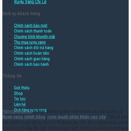
Rượu Vang Chi Lê
Dịch vụ khách hàng
Chính sách bảo mật
Chính sách thanh toán
Chương trình khuyến mãi
Thu mua rượu vang
Chính sách đổi trả hàng
Chính sách hoàn tiền
Chính sách giao hàng
Chính sách bảo hành
Thông tin
Giới thiệu
Shop
Tin tức
Liên hệ
Quà tặng rượu vang
Hamruoungon.vn
là một doanh nghiệp kinh doanh các sản phẩm về
Rượu vang chính hãng
,
rượu mạnh nhập khẩu cao cấp
. Tất cả các
sản phẩm được đăng tải trên Website này đều được nhập khẩu chính
ngạch và có đầy đủ giấy tờ theo luật định. Chúng tôi luôn mong muốn