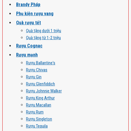
Brandy Pháp
Phụ kiện rượu vang
Quà rượu tết
Quà tặng dưới 1 triệu
Quà tặng từ 1-2 triệu
Rượu Cognac
Rượu mạnh
Rượu Ballantine's
Rượu Chivas
Rượu Gin
Rượu Glenfiddich
Rượu Johnnie Walker
Rượu King Arthur
Rượu Macallan
Rượu Rum
Rượu Singleton
Rượu Tequila