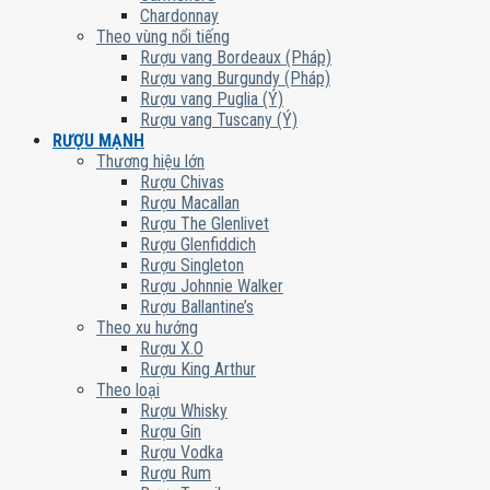
Chardonnay
Theo vùng nổi tiếng
Rượu vang Bordeaux (Pháp)
Rượu vang Burgundy (Pháp)
Rượu vang Puglia (Ý)
Rượu vang Tuscany (Ý)
RƯỢU MẠNH
Thương hiệu lớn
Rượu Chivas
Rượu Macallan
Rượu The Glenlivet
Rượu Glenfiddich
Rượu Singleton
Rượu Johnnie Walker
Rượu Ballantine’s
Theo xu hướng
Rượu X.O
Rượu King Arthur
Theo loại
Rượu Whisky
Rượu Gin
Rượu Vodka
Rượu Rum