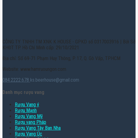
CÔNG TY TNHH TM XNK K HOUSE - GPKD số 0317003916 | Bởi Sở
KHĐT TP. Hồ Chí Minh cấp: 29/10/2021
Địa chỉ: Số 69-71 Phạm Huy Thông, P. 17, Q. Gò Vấp, TPHCM
Website: www.hamruoungon.com
084.2222.678
ks.beerhouse@gmail.com
Danh mục rượu vang
Rượu Vang ý
Rượu Mạnh
Rượu Vang Mỹ
Rượu vang Pháp
Rượu Vang Tây Ban Nha
Rượu Vang Úc