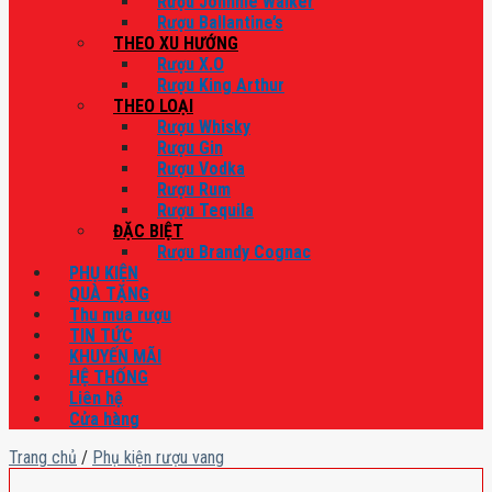
Rượu Johnnie Walker
Rượu Ballantine’s
THEO XU HƯỚNG
Rượu X.O
Rượu King Arthur
THEO LOẠI
Rượu Whisky
Rượu Gin
Rượu Vodka
Rượu Rum
Rượu Tequila
ĐẶC BIỆT
Rượu Brandy Cognac
PHỤ KIỆN
QUÀ TẶNG
Thu mua rượu
TIN TỨC
KHUYẾN MÃI
HỆ THỐNG
Liên hệ
Cửa hàng
Trang chủ
/
Phụ kiện rượu vang