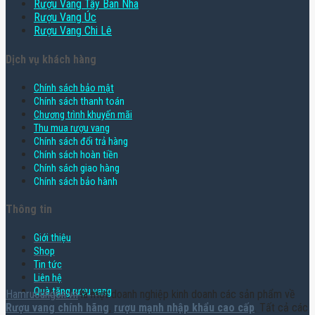
Rượu Vang Tây Ban Nha
Rượu Vang Úc
Rượu Vang Chi Lê
Dịch vụ khách hàng
Chính sách bảo mật
Chính sách thanh toán
Chương trình khuyến mãi
Thu mua rượu vang
Chính sách đổi trả hàng
Chính sách hoàn tiền
Chính sách giao hàng
Chính sách bảo hành
Thông tin
Giới thiệu
Shop
Tin tức
Liên hệ
Quà tặng rượu vang
Hamruoungon.vn
là một doanh nghiệp kinh doanh các sản phẩm về
Rượu vang chính hãng
,
rượu mạnh nhập khẩu cao cấp
. Tất cả các