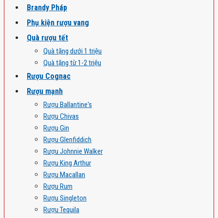
Brandy Pháp
Phụ kiện rượu vang
Quà rượu tết
Quà tặng dưới 1 triệu
Quà tặng từ 1-2 triệu
Rượu Cognac
Rượu mạnh
Rượu Ballantine's
Rượu Chivas
Rượu Gin
Rượu Glenfiddich
Rượu Johnnie Walker
Rượu King Arthur
Rượu Macallan
Rượu Rum
Rượu Singleton
Rượu Tequila