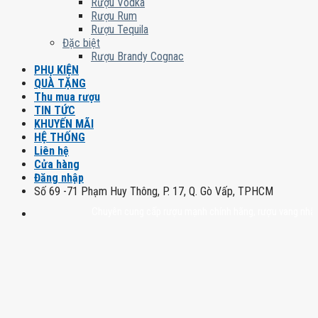
Rượu Vodka
Rượu Rum
Rượu Tequila
Đặc biệt
Rượu Brandy Cognac
PHỤ KIỆN
QUÀ TẶNG
Thu mua rượu
TIN TỨC
KHUYẾN MÃI
HỆ THỐNG
Liên hệ
Cửa hàng
Đăng nhập
Số 69 -71 Phạm Huy Thông, P. 17, Q. Gò Vấp, TPHCM
Chuyên cung cấp rượu mạnh chính hãng, rượu vang nhập khẩu ca