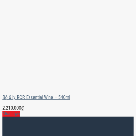
Bộ 6 ly RCR Essential Wine – 540ml
2.210.000
₫
Mua ngay