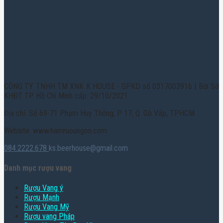
CÔNG TY TNHH TM XNK K HOUSE - GPKD số 0317003916 | Bởi Sở
KHĐT TP. Hồ Chí Minh cấp: 29/10/2021
Địa chỉ: Số 69-71 Phạm Huy Thông, P. 17, Q. Gò Vấp, TPHCM
Website: www.hamruoungon.com
084.2222.678
ks.beerhouse@gmail.com
Danh mục rượu vang
Rượu Vang ý
Rượu Mạnh
Rượu Vang Mỹ
Rượu vang Pháp