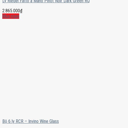
Ly Riedel Fatto a Mano Pinot Noir Dark Green RQ
2.865.000
₫
Mua ngay
Bộ 6 ly RCR – Invino Wine Glass