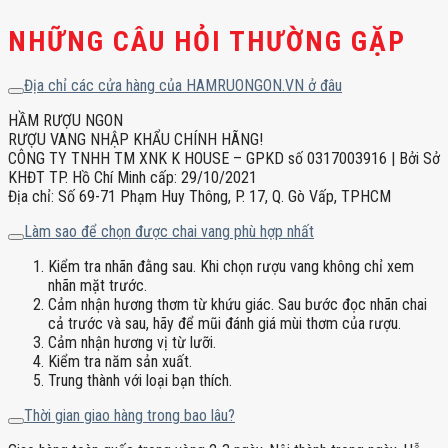
NHỮNG CÂU HỎI THƯỜNG GẶP
Địa chỉ các cửa hàng của HAMRUONGON.VN ở đâu
HẦM RƯỢU NGON
RƯỢU VANG NHẬP KHẨU CHÍNH HÃNG!
CÔNG TY TNHH TM XNK K HOUSE – GPKD số 0317003916 | Bởi Sở
KHĐT TP. Hồ Chí Minh cấp: 29/10/2021
Địa chỉ: Số 69-71 Phạm Huy Thông, P. 17, Q. Gò Vấp, TPHCM
Làm sao để chọn được chai vang phù hợp nhất
Kiểm tra nhãn đằng sau. Khi chọn rượu vang không chỉ xem
nhãn mặt trước.
Cảm nhận hương thơm từ khứu giác. Sau bước đọc nhãn chai
cả trước và sau, hãy để mũi đánh giá mùi thơm của rượu.
Cảm nhận hương vị từ lưỡi.
Kiểm tra năm sản xuất.
Trung thành với loại bạn thích.
Thời gian giao hàng trong bao lâu?