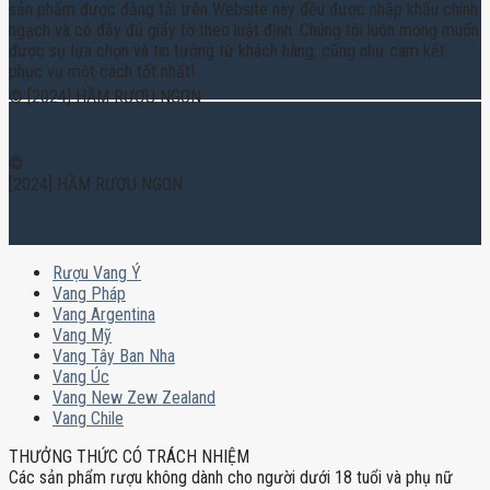
sản phẩm được đăng tải trên Website này đều được nhập khẩu chính
ngạch và có đầy đủ giấy tờ theo luật định. Chúng tôi luôn mong muốn
được sự lựa chọn và tin tưởng từ khách hàng, cũng như cam kết
phục vụ một cách tốt nhất!
© [2024] HẦM RƯỢU NGON
©
[2024] HẦM RƯỢU NGON
Rượu Vang Ý
Vang Pháp
Vang Argentina
Vang Mỹ
Vang Tây Ban Nha
Vang Úc
Vang New Zew Zealand
Vang Chile
THƯỞNG THỨC CÓ TRÁCH NHIỆM
Các sản phẩm rượu không dành cho người dưới 18 tuổi và phụ nữ