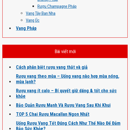
Rượu Champagne Pháp
Vang Tây Ban Nha
Vang Úc
Vang Pháp
Bài viết mới
Cách phân biệt rượu vang thật và giả
Rượu vang theo mùa – Uống vang nào hợp mùa nóng,
mùa lạnh?
Rượu vang ít calo – Bí quyết giữ dáng & tốt cho sức
khỏe
Bảo Quản Rượu Mạnh Và Rượu Vang Sau Khi Khui
TOP 5 Chai Rượu Macallan Ngon Nhất
Uống Rượu Vang Tết Đúng Cách Như Thế Nào Để Đảm
Bảo Sức Khỏe?