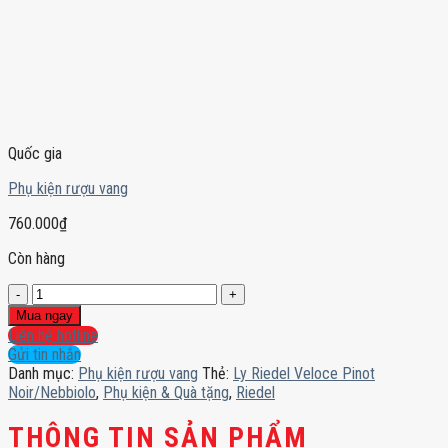
Quốc gia
Phụ kiện rượu vang
760.000
₫
Còn hàng
Ly
Riedel
Mua ngay
Veloce
Liên hệ hotline
Pinot
Gửi tin nhắn
Noir/Nebbiolo
Danh mục:
Phụ kiện rượu vang
Thẻ:
Ly Riedel Veloce Pinot
số
Noir/Nebbiolo
,
Phụ kiện & Quà tặng
,
Riedel
lượng
THÔNG TIN SẢN PHẨM