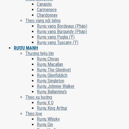
Canaiolo
Carmenere
Chardonnay
Theo vùng nổi tiếng
Rượu vang Bordeaux (Pháp)
Rượu vang Burgundy (Pháp)
Rượu vang Puglia (Ý)
Rượu vang Tuscany (Ý)
RƯỢU MẠNH
Thương hiệu lớn
Rượu Chivas
Rượu Macallan
Rượu The Glenlivet
Rượu Glenfiddich
Rượu Singleton
Rượu Johnnie Walker
Rượu Ballantine’s
Theo xu hướng
Rượu X.O
Rượu King Arthur
Theo loại
Rượu Whisky
Rượu Gin