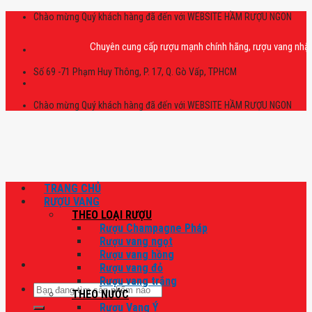
Skip
Chào mừng Quý khách hàng đã đến với WEBSITE HẦM RƯỢU NGON
to
content
Chuyên cung cấp rượu mạnh chính hãng, rượu vang nhập khẩu ca
Số 69 -71 Phạm Huy Thông, P. 17, Q. Gò Vấp, TPHCM
Chào mừng Quý khách hàng đã đến với WEBSITE HẦM RƯỢU NGON
TRANG CHỦ
RƯỢU VANG
THEO LOẠI RƯỢU
Rượu Champagne Pháp
Rượu vang ngọt
Rượu vang hồng
Rượu vang đỏ
Rượu vang trắng
Tìm
THEO NƯỚC
kiếm:
Rượu Vang Ý