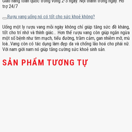
Giao hàng toàn quốc trong vòng 2-3 ngày. Nội thành trong ngày. Hỗ
trợ 24/7
Rượu vang uống nó có tốt cho sức khoẻ không?
Uống một ly rượu vang mỗi ngày không chỉ giúp tăng sức đề kháng,
tốt cho trí nhớ và thính giác… Hơn thế rượu vang còn giúp ngăn ngừa
một số bệnh như tim mạch, tiểu đường, trầm cảm, gan nhiễm mỡ, mù
loà…Vang còn có tác dụng làm đẹp da và chống lão hoá cho phái nữ.
Với nam giới nam nó giúp tăng cường sức khoẻ sinh sản.
SẢN PHẨM TƯƠNG TỰ