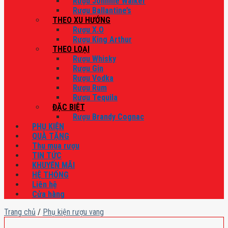
Rượu Johnnie Walker
Rượu Ballantine’s
THEO XU HƯỚNG
Rượu X.O
Rượu King Arthur
THEO LOẠI
Rượu Whisky
Rượu Gin
Rượu Vodka
Rượu Rum
Rượu Tequila
ĐẶC BIỆT
Rượu Brandy Cognac
PHỤ KIỆN
QUÀ TẶNG
Thu mua rượu
TIN TỨC
KHUYẾN MÃI
HỆ THỐNG
Liên hệ
Cửa hàng
Trang chủ
/
Phụ kiện rượu vang