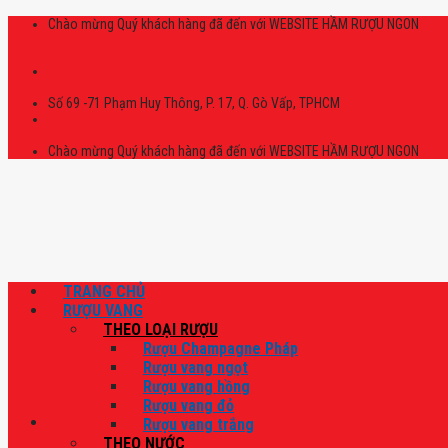
Skip
Chào mừng Quý khách hàng đã đến với WEBSITE HẦM RƯỢU NGON
to
content
Số 69 -71 Phạm Huy Thông, P. 17, Q. Gò Vấp, TPHCM
Chào mừng Quý khách hàng đã đến với WEBSITE HẦM RƯỢU NGON
TRANG CHỦ
RƯỢU VANG
THEO LOẠI RƯỢU
Rượu Champagne Pháp
Rượu vang ngọt
Rượu vang hồng
Rượu vang đỏ
Rượu vang trắng
THEO NƯỚC