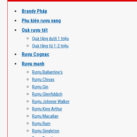
Brandy Pháp
Phụ kiện rượu vang
Quà rượu tết
Quà tặng dưới 1 triệu
Quà tặng từ 1-2 triệu
Rượu Cognac
Rượu mạnh
Rượu Ballantine's
Rượu Chivas
Rượu Gin
Rượu Glenfiddich
Rượu Johnnie Walker
Rượu King Arthur
Rượu Macallan
Rượu Rum
Rượu Singleton