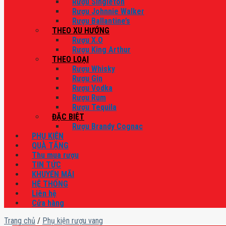
Rượu Singleton
Rượu Johnnie Walker
Rượu Ballantine’s
THEO XU HƯỚNG
Rượu X.O
Rượu King Arthur
THEO LOẠI
Rượu Whisky
Rượu Gin
Rượu Vodka
Rượu Rum
Rượu Tequila
ĐẶC BIỆT
Rượu Brandy Cognac
PHỤ KIỆN
QUÀ TẶNG
Thu mua rượu
TIN TỨC
KHUYẾN MÃI
HỆ THỐNG
Liên hệ
Cửa hàng
Trang chủ
/
Phụ kiện rượu vang