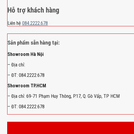
Hỗ trợ khách hàng
Liên hệ
084.2222.678
Sản phẩm sẵn hàng tại:
Showroom Hà Nội
– Địa chỉ:
– ĐT: 084.2222.678
Showroom TP.HCM
– Địa chỉ: 69-71 Phạm Huy Thông, P.17, Q. Gò Vấp, TP HCM
– ĐT: 084.2222.678