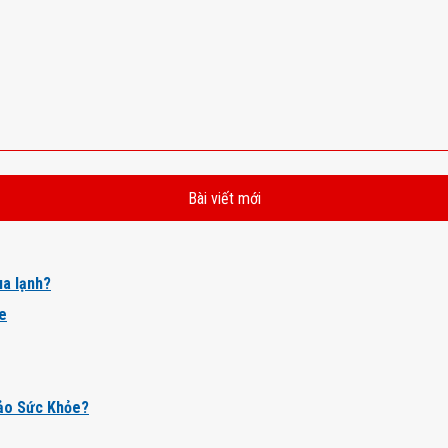
Bài viết mới
a lạnh?
ỏe
ảo Sức Khỏe?