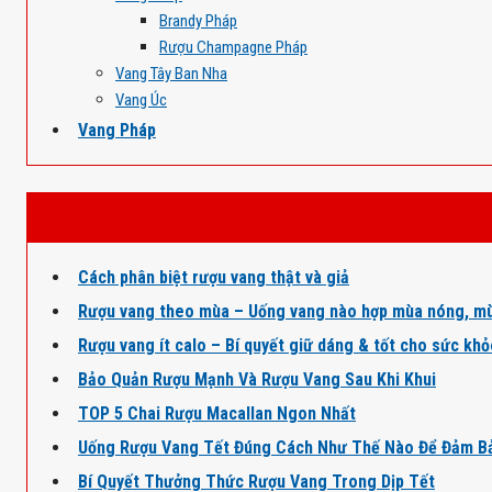
Brandy Pháp
Rượu Champagne Pháp
Vang Tây Ban Nha
Vang Úc
Vang Pháp
Cách phân biệt rượu vang thật và giả
Rượu vang theo mùa – Uống vang nào hợp mùa nóng, mù
Rượu vang ít calo – Bí quyết giữ dáng & tốt cho sức kh
Bảo Quản Rượu Mạnh Và Rượu Vang Sau Khi Khui
TOP 5 Chai Rượu Macallan Ngon Nhất
Uống Rượu Vang Tết Đúng Cách Như Thế Nào Để Đảm B
Bí Quyết Thưởng Thức Rượu Vang Trong Dịp Tết