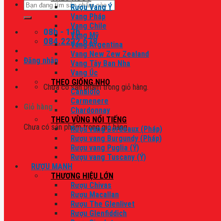
Tìm
Rượu Vang Ý
kiếm:
Vang Pháp
Vang Chile
08h - 17h
Vang Mỹ
084.2222.678
Vang Argentina
Vang New Zew Zealand
Đăng nhập
Vang Tây Ban Nha
Vang Úc
THEO GIỐNG NHO
Chưa có sản phẩm trong giỏ hàng.
Canaiolo
Carmenere
Giỏ hàng
Chardonnay
THEO VÙNG NỔI TIẾNG
Chưa có sản phẩm trong giỏ hàng.
Rượu vang Bordeaux (Pháp)
Rượu vang Burgundy (Pháp)
Rượu vang Puglia (Ý)
Rượu vang Tuscany (Ý)
RƯỢU MẠNH
THƯƠNG HIỆU LỚN
Rượu Chivas
Rượu Macallan
Rượu The Glenlivet
Rượu Glenfiddich