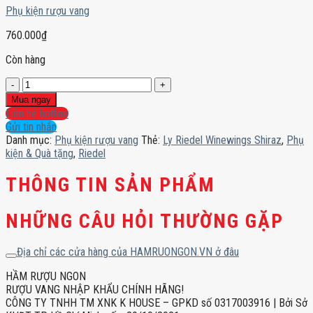
Phụ kiện rượu vang
760.000
₫
Còn hàng
Ly
Riedel
Mua ngay
Winewings
Liên hệ hotline
Shiraz
Gửi tin nhắn
số
Danh mục:
Phụ kiện rượu vang
Thẻ:
Ly Riedel Winewings Shiraz
,
Phụ
lượng
kiện & Quà tặng
,
Riedel
THÔNG TIN SẢN PHẨM
NHỮNG CÂU HỎI THƯỜNG GẶP
Địa chỉ các cửa hàng của HAMRUONGON.VN ở đâu
HẦM RƯỢU NGON
RƯỢU VANG NHẬP KHẨU CHÍNH HÃNG!
CÔNG TY TNHH TM XNK K HOUSE – GPKD số 0317003916 | Bởi Sở