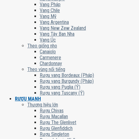
Vang Pháp
Vang Chile
Vang Mỹ
Vang Argentina
Vang New Zew Zealand
Vang Tây Ban Nha
Vang Úc
Theo giống nho
Canaiolo
Carmenere
Chardonnay
Theo vùng nổi tiếng
Rượu vang Bordeaux (Pháp)
Rượu vang Burgundy (Pháp)
Rượu vang Puglia (Ý)
Rượu vang Tuscany (Ý)
RƯỢU MẠNH
Thương hiệu lớn
Rượu Chivas
Rượu Macallan
Rượu The Glenlivet
Rượu Glenfiddich
Rượu Singleton