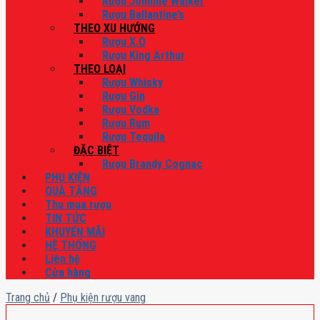
Rượu Johnnie Walker
Rượu Ballantine’s
THEO XU HƯỚNG
Rượu X.O
Rượu King Arthur
THEO LOẠI
Rượu Whisky
Rượu Gin
Rượu Vodka
Rượu Rum
Rượu Tequila
ĐẶC BIỆT
Rượu Brandy Cognac
PHỤ KIỆN
QUÀ TẶNG
Thu mua rượu
TIN TỨC
KHUYẾN MÃI
HỆ THỐNG
Liên hệ
Cửa hàng
Trang chủ
/
Phụ kiện rượu vang