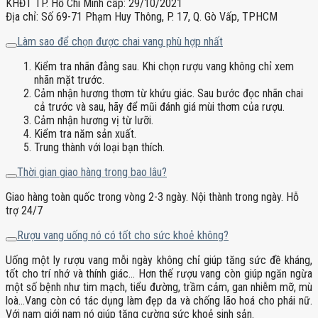
KHĐT TP. Hồ Chí Minh cấp: 29/10/2021
Địa chỉ: Số 69-71 Phạm Huy Thông, P. 17, Q. Gò Vấp, TPHCM
Làm sao để chọn được chai vang phù hợp nhất
Kiểm tra nhãn đằng sau. Khi chọn rượu vang không chỉ xem
nhãn mặt trước.
Cảm nhận hương thơm từ khứu giác. Sau bước đọc nhãn chai
cả trước và sau, hãy để mũi đánh giá mùi thơm của rượu.
Cảm nhận hương vị từ lưỡi.
Kiểm tra năm sản xuất.
Trung thành với loại bạn thích.
Thời gian giao hàng trong bao lâu?
Giao hàng toàn quốc trong vòng 2-3 ngày. Nội thành trong ngày. Hỗ
trợ 24/7
Rượu vang uống nó có tốt cho sức khoẻ không?
Uống một ly rượu vang mỗi ngày không chỉ giúp tăng sức đề kháng,
tốt cho trí nhớ và thính giác… Hơn thế rượu vang còn giúp ngăn ngừa
một số bệnh như tim mạch, tiểu đường, trầm cảm, gan nhiễm mỡ, mù
loà…Vang còn có tác dụng làm đẹp da và chống lão hoá cho phái nữ.
Với nam giới nam nó giúp tăng cường sức khoẻ sinh sản.