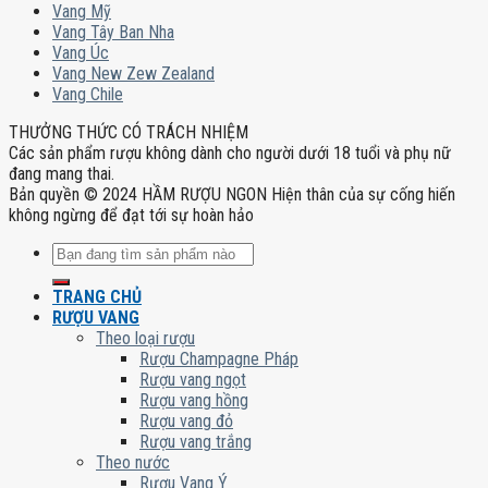
Vang Mỹ
Vang Tây Ban Nha
Vang Úc
Vang New Zew Zealand
Vang Chile
THƯỞNG THỨC CÓ TRÁCH NHIỆM
Các sản phẩm rượu không dành cho người dưới 18 tuổi và phụ nữ
đang mang thai.
Bản quyền © 2024 HẦM RƯỢU NGON Hiện thân của sự cống hiến
không ngừng để đạt tới sự hoàn hảo
Tìm
kiếm:
TRANG CHỦ
RƯỢU VANG
Theo loại rượu
Rượu Champagne Pháp
Rượu vang ngọt
Rượu vang hồng
Rượu vang đỏ
Rượu vang trắng
Theo nước
Rượu Vang Ý