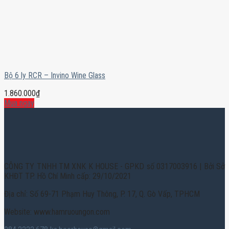
Bộ 6 ly RCR – Invino Wine Glass
1.860.000
₫
Mua ngay
CÔNG TY TNHH TM XNK K HOUSE - GPKD số 0317003916 | Bởi Sở
KHĐT TP. Hồ Chí Minh cấp: 29/10/2021
Địa chỉ: Số 69-71 Phạm Huy Thông, P. 17, Q. Gò Vấp, TPHCM
Website: www.hamruoungon.com