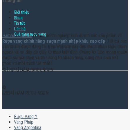
Thông tin
Giới thiệu
Shop
Tin tức
Liên hệ
Quà tặng rượu vang
Hamruoungon.vn
là một doanh nghiệp kinh doanh các sản phẩm về
Rượu vang chính hãng
,
rượu mạnh nhập khẩu cao cấp
. Tất cả các
sản phẩm được đăng tải trên Website này đều được nhập khẩu chính
ngạch và có đầy đủ giấy tờ theo luật định. Chúng tôi luôn mong muốn
được sự lựa chọn và tin tưởng từ khách hàng, cũng như cam kết
phục vụ một cách tốt nhất!
© [2024] HẦM RƯỢU NGON
©
[2024] HẦM RƯỢU NGON
Rượu Vang Ý
Vang Pháp
Vang Argentina