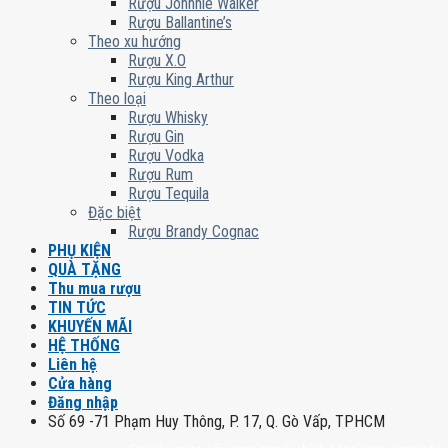
Rượu Johnnie Walker
Rượu Ballantine’s
Theo xu hướng
Rượu X.O
Rượu King Arthur
Theo loại
Rượu Whisky
Rượu Gin
Rượu Vodka
Rượu Rum
Rượu Tequila
Đặc biệt
Rượu Brandy Cognac
PHỤ KIỆN
QUÀ TẶNG
Thu mua rượu
TIN TỨC
KHUYẾN MÃI
HỆ THỐNG
Liên hệ
Cửa hàng
Đăng nhập
Số 69 -71 Phạm Huy Thông, P. 17, Q. Gò Vấp, TPHCM