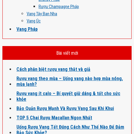
Rượu Champagne Pháp
Vang Tây Ban Nha
Vang Úc
Vang Pháp
Bài viết mới
Cách phân biệt rượu vang thật và giả
Rượu vang theo mùa – Uống vang nào hợp mùa nóng,
mùa lạnh?
Rượu vang ít calo – Bí quyết giữ dáng & tốt cho sức
khỏe
Bảo Quản Rượu Mạnh Và Rượu Vang Sau Khi Khui
TOP 5 Chai Rượu Macallan Ngon Nhất
Uống Rượu Vang Tết Đúng Cách Như Thế Nào Để Đảm
Bảo Sức Khỏe?