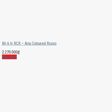
Bộ 6 ly RCR – Aria Coloured Rosso
2.270.000
₫
Mua ngay