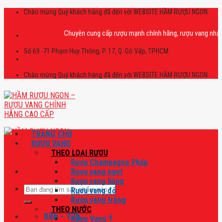
Skip
Chào mừng Quý khách hàng đã đến với WEBSITE HẦM RƯỢU NGON
to
content
Chuyên cung cấp rượu mạnh chính hãng, rượu vang nhập khẩu ca
Số 69 -71 Phạm Huy Thông, P. 17, Q. Gò Vấp, TPHCM
Chào mừng Quý khách hàng đã đến với WEBSITE HẦM RƯỢU NGON
TRANG CHỦ
RƯỢU VANG
THEO LOẠI RƯỢU
Rượu Champagne Pháp
Rượu vang ngọt
Rượu vang hồng
Tìm
Rượu vang đỏ
kiếm:
Rượu vang trắng
THEO NƯỚC
08h - 17h
Rượu Vang Ý