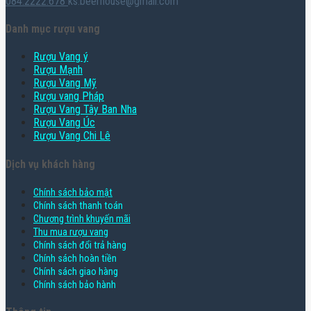
084.2222.678
ks.beerhouse@gmail.com
Danh mục rượu vang
Rượu Vang ý
Rượu Mạnh
Rượu Vang Mỹ
Rượu vang Pháp
Rượu Vang Tây Ban Nha
Rượu Vang Úc
Rượu Vang Chi Lê
Dịch vụ khách hàng
Chính sách bảo mật
Chính sách thanh toán
Chương trình khuyến mãi
Thu mua rượu vang
Chính sách đổi trả hàng
Chính sách hoàn tiền
Chính sách giao hàng
Chính sách bảo hành