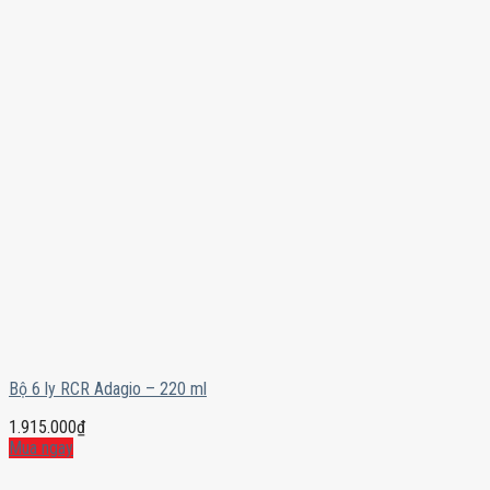
Bộ 6 ly RCR Adagio – 220 ml
1.915.000
₫
Mua ngay