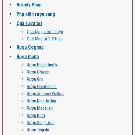
Brandy Pháp
Phụ kiện rượu vang
Quà rượu tết
Quà tặng dưới 1 triệu
Quà tặng từ 1-2 triệu
Rượu Cognac
Rượu mạnh
Rượu Ballantine's
Rượu Chivas
Rượu Gin
Rượu Glenfiddich
Rượu Johnnie Walker
Rượu King Arthur
Rượu Macallan
Rượu Rum
Rượu Singleton
Rượu Tequila