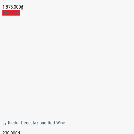
1.875.000
₫
Mua ngay
Ly Riedel Degustazione Red Wine
230.000
₫