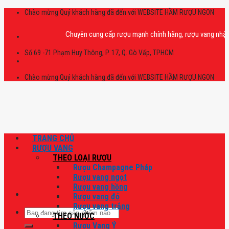
Skip
Chào mừng Quý khách hàng đã đến với WEBSITE HẦM RƯỢU NGON
to
content
Chuyên cung cấp rượu mạnh chính hãng, rượu vang nhập khẩu ca
Số 69 -71 Phạm Huy Thông, P. 17, Q. Gò Vấp, TPHCM
Chào mừng Quý khách hàng đã đến với WEBSITE HẦM RƯỢU NGON
TRANG CHỦ
RƯỢU VANG
THEO LOẠI RƯỢU
Rượu Champagne Pháp
Rượu vang ngọt
Rượu vang hồng
Rượu vang đỏ
Rượu vang trắng
Tìm
THEO NƯỚC
kiếm:
Rượu Vang Ý