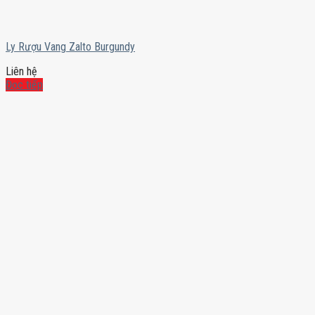
Ly Rượu Vang Zalto Burgundy
Liên hệ
Đọc tiếp