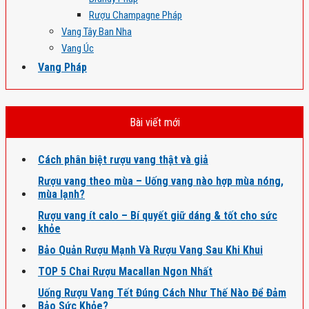
Rượu Champagne Pháp
Vang Tây Ban Nha
Vang Úc
Vang Pháp
Bài viết mới
Cách phân biệt rượu vang thật và giả
Rượu vang theo mùa – Uống vang nào hợp mùa nóng,
mùa lạnh?
Rượu vang ít calo – Bí quyết giữ dáng & tốt cho sức
khỏe
Bảo Quản Rượu Mạnh Và Rượu Vang Sau Khi Khui
TOP 5 Chai Rượu Macallan Ngon Nhất
Uống Rượu Vang Tết Đúng Cách Như Thế Nào Để Đảm
Bảo Sức Khỏe?