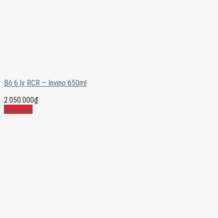
Bộ 6 ly RCR – Invino 650ml
2.050.000
₫
Mua ngay