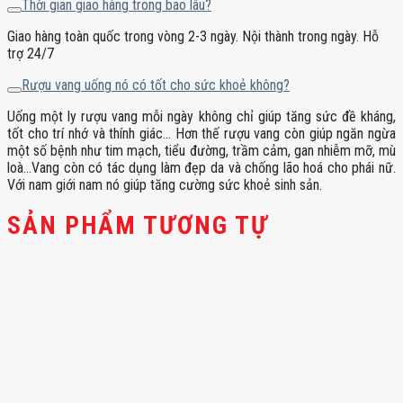
Thời gian giao hàng trong bao lâu?
Giao hàng toàn quốc trong vòng 2-3 ngày. Nội thành trong ngày. Hỗ
trợ 24/7
Rượu vang uống nó có tốt cho sức khoẻ không?
Uống một ly rượu vang mỗi ngày không chỉ giúp tăng sức đề kháng,
tốt cho trí nhớ và thính giác… Hơn thế rượu vang còn giúp ngăn ngừa
một số bệnh như tim mạch, tiểu đường, trầm cảm, gan nhiễm mỡ, mù
loà…Vang còn có tác dụng làm đẹp da và chống lão hoá cho phái nữ.
Với nam giới nam nó giúp tăng cường sức khoẻ sinh sản.
SẢN PHẨM TƯƠNG TỰ