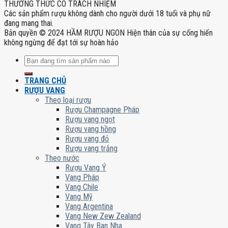
THƯỞNG THỨC CÓ TRÁCH NHIỆM
Các sản phẩm rượu không dành cho người dưới 18 tuổi và phụ nữ
đang mang thai.
Bản quyền © 2024 HẦM RƯỢU NGON Hiện thân của sự cống hiến
không ngừng để đạt tới sự hoàn hảo
Tìm
kiếm:
TRANG CHỦ
RƯỢU VANG
Theo loại rượu
Rượu Champagne Pháp
Rượu vang ngọt
Rượu vang hồng
Rượu vang đỏ
Rượu vang trắng
Theo nước
Rượu Vang Ý
Vang Pháp
Vang Chile
Vang Mỹ
Vang Argentina
Vang New Zew Zealand
Vang Tây Ban Nha