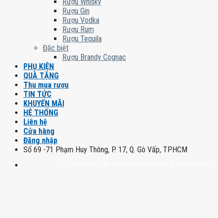
Rượu Whisky
Rượu Gin
Rượu Vodka
Rượu Rum
Rượu Tequila
Đặc biệt
Rượu Brandy Cognac
PHỤ KIỆN
QUÀ TẶNG
Thu mua rượu
TIN TỨC
KHUYẾN MÃI
HỆ THỐNG
Liên hệ
Cửa hàng
Đăng nhập
Số 69 -71 Phạm Huy Thông, P. 17, Q. Gò Vấp, TPHCM
Chuyên cung cấp rượu mạnh chính hãng, rượu vang nhập khẩu ca