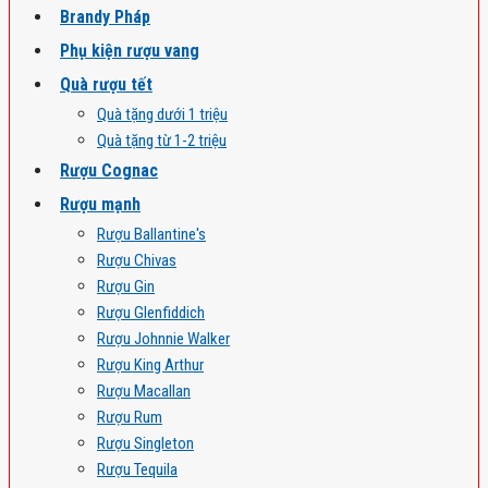
Brandy Pháp
Phụ kiện rượu vang
Quà rượu tết
Quà tặng dưới 1 triệu
Quà tặng từ 1-2 triệu
Rượu Cognac
Rượu mạnh
Rượu Ballantine's
Rượu Chivas
Rượu Gin
Rượu Glenfiddich
Rượu Johnnie Walker
Rượu King Arthur
Rượu Macallan
Rượu Rum
Rượu Singleton
Rượu Tequila