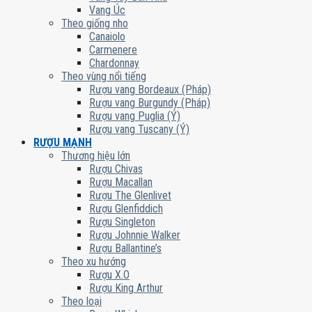
Vang Úc
Theo giống nho
Canaiolo
Carmenere
Chardonnay
Theo vùng nổi tiếng
Rượu vang Bordeaux (Pháp)
Rượu vang Burgundy (Pháp)
Rượu vang Puglia (Ý)
Rượu vang Tuscany (Ý)
RƯỢU MẠNH
Thương hiệu lớn
Rượu Chivas
Rượu Macallan
Rượu The Glenlivet
Rượu Glenfiddich
Rượu Singleton
Rượu Johnnie Walker
Rượu Ballantine’s
Theo xu hướng
Rượu X.O
Rượu King Arthur
Theo loại