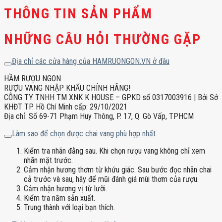
Sauvignon
THÔNG TIN SẢN PHẨM
Red
số
NHỮNG CÂU HỎI THƯỜNG GẶP
lượng
Địa chỉ các cửa hàng của HAMRUONGON.VN ở đâu
HẦM RƯỢU NGON
RƯỢU VANG NHẬP KHẨU CHÍNH HÃNG!
CÔNG TY TNHH TM XNK K HOUSE – GPKD số 0317003916 | Bởi Sở
KHĐT TP. Hồ Chí Minh cấp: 29/10/2021
Địa chỉ: Số 69-71 Phạm Huy Thông, P. 17, Q. Gò Vấp, TPHCM
Làm sao để chọn được chai vang phù hợp nhất
Kiểm tra nhãn đằng sau. Khi chọn rượu vang không chỉ xem
nhãn mặt trước.
Cảm nhận hương thơm từ khứu giác. Sau bước đọc nhãn chai
cả trước và sau, hãy để mũi đánh giá mùi thơm của rượu.
Cảm nhận hương vị từ lưỡi.
Kiểm tra năm sản xuất.
Trung thành với loại bạn thích.