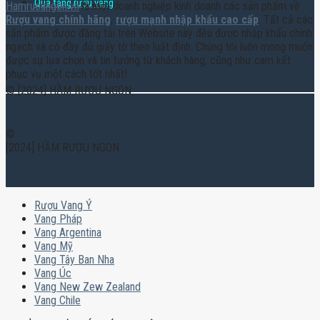
Quà tặng rượu vang
Hamruoungon.vn
là một doanh nghiệp kinh doanh các sản phẩm về
Rượu vang chính hãng
,
rượu mạnh nhập khẩu cao cấp
. Tất cả các
sản phẩm được đăng tải trên Website này đều được nhập khẩu chính
ngạch và có đầy đủ giấy tờ theo luật định. Chúng tôi luôn mong muốn
được sự lựa chọn và tin tưởng từ khách hàng, cũng như cam kết
phục vụ một cách tốt nhất!
© [2024] HẦM RƯỢU NGON
©
[2024] HẦM RƯỢU NGON
Rượu Vang Ý
Vang Pháp
Vang Argentina
Vang Mỹ
Vang Tây Ban Nha
Vang Úc
Vang New Zew Zealand
Vang Chile