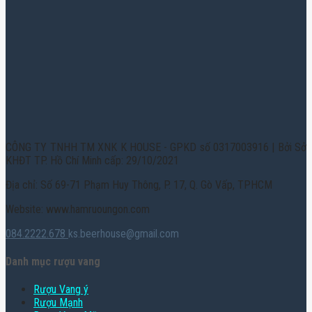
CÔNG TY TNHH TM XNK K HOUSE - GPKD số 0317003916 | Bởi Sở
KHĐT TP. Hồ Chí Minh cấp: 29/10/2021
Địa chỉ: Số 69-71 Phạm Huy Thông, P. 17, Q. Gò Vấp, TPHCM
Website: www.hamruoungon.com
084.2222.678
ks.beerhouse@gmail.com
Danh mục rượu vang
Rượu Vang ý
Rượu Mạnh