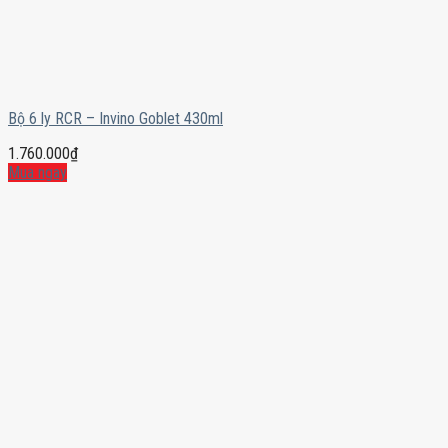
Bộ 6 ly RCR – Invino Goblet 430ml
1.760.000
₫
Mua ngay