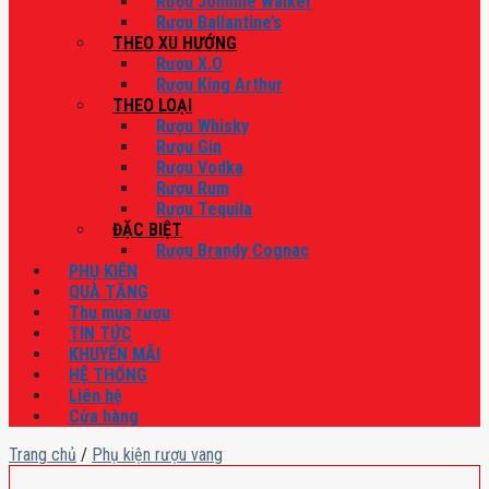
Rượu Johnnie Walker
Rượu Ballantine’s
THEO XU HƯỚNG
Rượu X.O
Rượu King Arthur
THEO LOẠI
Rượu Whisky
Rượu Gin
Rượu Vodka
Rượu Rum
Rượu Tequila
ĐẶC BIỆT
Rượu Brandy Cognac
PHỤ KIỆN
QUÀ TẶNG
Thu mua rượu
TIN TỨC
KHUYẾN MÃI
HỆ THỐNG
Liên hệ
Cửa hàng
Trang chủ
/
Phụ kiện rượu vang