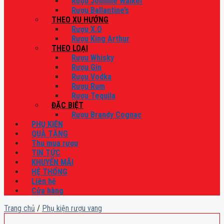
Rượu Johnnie Walker
Rượu Ballantine’s
THEO XU HƯỚNG
Rượu X.O
Rượu King Arthur
THEO LOẠI
Rượu Whisky
Rượu Gin
Rượu Vodka
Rượu Rum
Rượu Tequila
ĐẶC BIỆT
Rượu Brandy Cognac
PHỤ KIỆN
QUÀ TẶNG
Thu mua rượu
TIN TỨC
KHUYẾN MÃI
HỆ THỐNG
Liên hệ
Cửa hàng
Trang chủ
/
Phụ kiện rượu vang