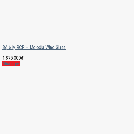
Bộ 6 ly RCR – Melodia Wine Glass
1.875.000
₫
Mua ngay