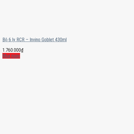
Bộ 6 ly RCR – Invino Goblet 430ml
1.760.000
₫
Mua ngay