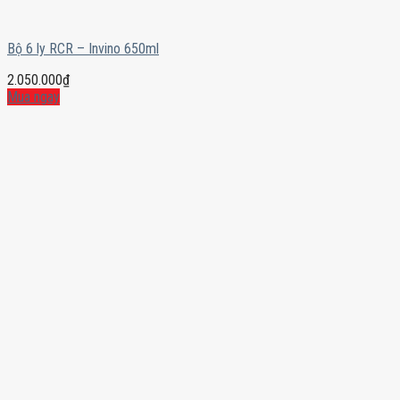
Bộ 6 ly RCR – Invino 650ml
2.050.000
₫
Mua ngay