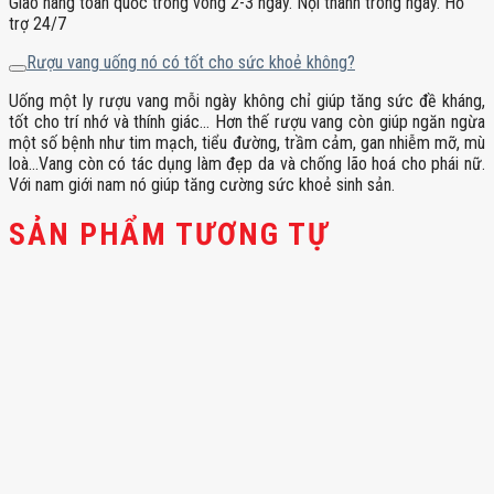
Giao hàng toàn quốc trong vòng 2-3 ngày. Nội thành trong ngày. Hỗ
trợ 24/7
Rượu vang uống nó có tốt cho sức khoẻ không?
Uống một ly rượu vang mỗi ngày không chỉ giúp tăng sức đề kháng,
tốt cho trí nhớ và thính giác… Hơn thế rượu vang còn giúp ngăn ngừa
một số bệnh như tim mạch, tiểu đường, trầm cảm, gan nhiễm mỡ, mù
loà…Vang còn có tác dụng làm đẹp da và chống lão hoá cho phái nữ.
Với nam giới nam nó giúp tăng cường sức khoẻ sinh sản.
SẢN PHẨM TƯƠNG TỰ