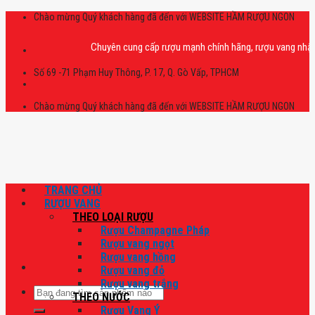
Skip
Chào mừng Quý khách hàng đã đến với WEBSITE HẦM RƯỢU NGON
to
content
Chuyên cung cấp rượu mạnh chính hãng, rượu vang nhập khẩu ca
Số 69 -71 Phạm Huy Thông, P. 17, Q. Gò Vấp, TPHCM
Chào mừng Quý khách hàng đã đến với WEBSITE HẦM RƯỢU NGON
TRANG CHỦ
RƯỢU VANG
THEO LOẠI RƯỢU
Rượu Champagne Pháp
Rượu vang ngọt
Rượu vang hồng
Rượu vang đỏ
Rượu vang trắng
Tìm
THEO NƯỚC
kiếm:
Rượu Vang Ý