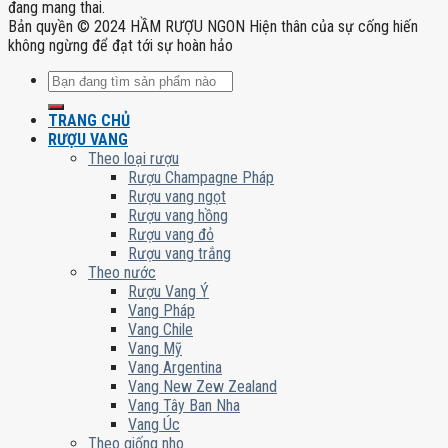
đang mang thai.
Bản quyền © 2024 HẦM RƯỢU NGON Hiện thân của sự cống hiến
không ngừng để đạt tới sự hoàn hảo
Tìm
kiếm:
TRANG CHỦ
RƯỢU VANG
Theo loại rượu
Rượu Champagne Pháp
Rượu vang ngọt
Rượu vang hồng
Rượu vang đỏ
Rượu vang trắng
Theo nước
Rượu Vang Ý
Vang Pháp
Vang Chile
Vang Mỹ
Vang Argentina
Vang New Zew Zealand
Vang Tây Ban Nha
Vang Úc
Theo giống nho