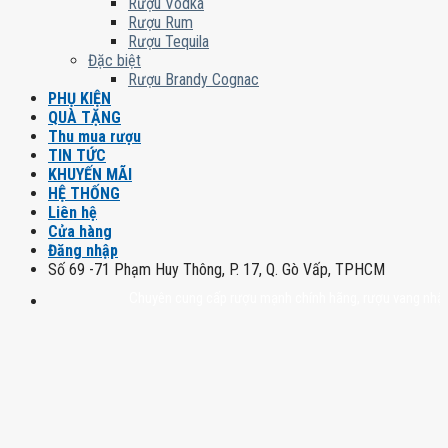
Rượu Vodka
Rượu Rum
Rượu Tequila
Đặc biệt
Rượu Brandy Cognac
PHỤ KIỆN
QUÀ TẶNG
Thu mua rượu
TIN TỨC
KHUYẾN MÃI
HỆ THỐNG
Liên hệ
Cửa hàng
Đăng nhập
Số 69 -71 Phạm Huy Thông, P. 17, Q. Gò Vấp, TPHCM
Chuyên cung cấp rượu mạnh chính hãng, rượu vang nhập khẩu ca