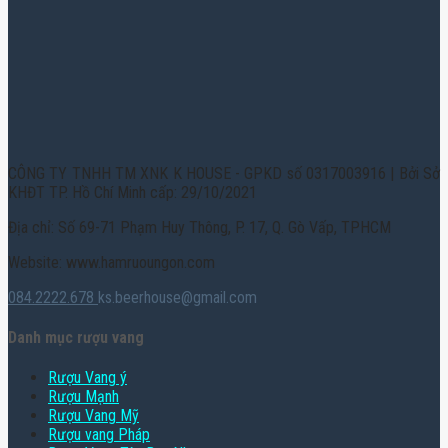
CÔNG TY TNHH TM XNK K HOUSE - GPKD số 0317003916 | Bởi Sở
KHĐT TP. Hồ Chí Minh cấp: 29/10/2021
Địa chỉ: Số 69-71 Phạm Huy Thông, P. 17, Q. Gò Vấp, TPHCM
Website: www.hamruoungon.com
084.2222.678
ks.beerhouse@gmail.com
Danh mục rượu vang
Rượu Vang ý
Rượu Mạnh
Rượu Vang Mỹ
Rượu vang Pháp