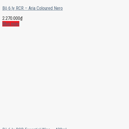
Bộ 6 ly RCR – Aria Coloured Nero
2.270.000
₫
Mua ngay