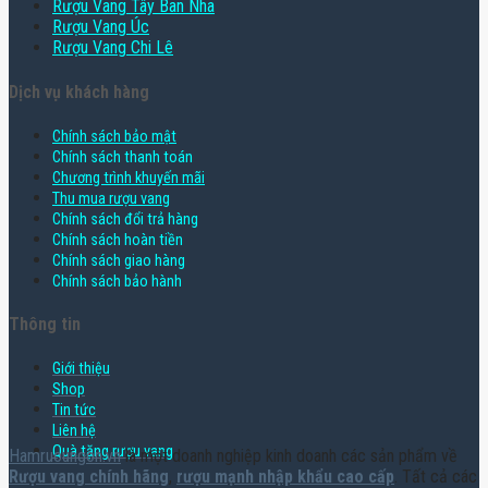
Rượu Vang Tây Ban Nha
Rượu Vang Úc
Rượu Vang Chi Lê
Dịch vụ khách hàng
Chính sách bảo mật
Chính sách thanh toán
Chương trình khuyến mãi
Thu mua rượu vang
Chính sách đổi trả hàng
Chính sách hoàn tiền
Chính sách giao hàng
Chính sách bảo hành
Thông tin
Giới thiệu
Shop
Tin tức
Liên hệ
Quà tặng rượu vang
Hamruoungon.vn
là một doanh nghiệp kinh doanh các sản phẩm về
Rượu vang chính hãng
,
rượu mạnh nhập khẩu cao cấp
. Tất cả các