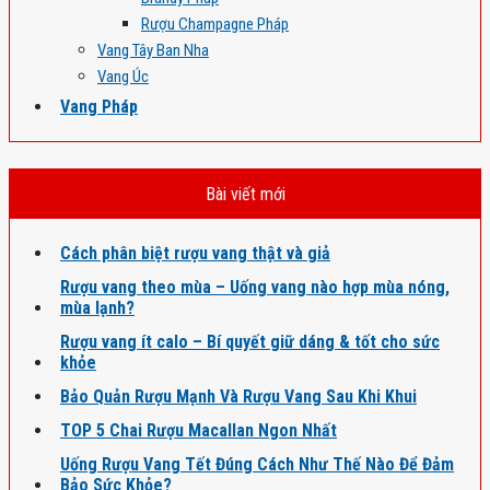
Rượu Champagne Pháp
Vang Tây Ban Nha
Vang Úc
Vang Pháp
Bài viết mới
Cách phân biệt rượu vang thật và giả
Rượu vang theo mùa – Uống vang nào hợp mùa nóng,
mùa lạnh?
Rượu vang ít calo – Bí quyết giữ dáng & tốt cho sức
khỏe
Bảo Quản Rượu Mạnh Và Rượu Vang Sau Khi Khui
TOP 5 Chai Rượu Macallan Ngon Nhất
Uống Rượu Vang Tết Đúng Cách Như Thế Nào Để Đảm
Bảo Sức Khỏe?