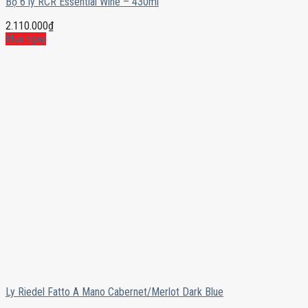
Bộ 6 ly RCR Essential Wine – 430ml
2.110.000
₫
Mua ngay
Ly Riedel Fatto A Mano Cabernet/Merlot Dark Blue