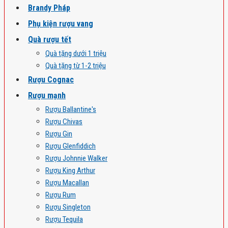
Brandy Pháp
Phụ kiện rượu vang
Quà rượu tết
Quà tặng dưới 1 triệu
Quà tặng từ 1-2 triệu
Rượu Cognac
Rượu mạnh
Rượu Ballantine's
Rượu Chivas
Rượu Gin
Rượu Glenfiddich
Rượu Johnnie Walker
Rượu King Arthur
Rượu Macallan
Rượu Rum
Rượu Singleton
Rượu Tequila