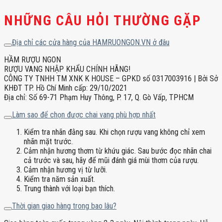
số
NHỮNG CÂU HỎI THƯỜNG GẶP
lượng
Địa chỉ các cửa hàng của HAMRUONGON.VN ở đâu
HẦM RƯỢU NGON
RƯỢU VANG NHẬP KHẨU CHÍNH HÃNG!
CÔNG TY TNHH TM XNK K HOUSE – GPKD số 0317003916 | Bởi Sở
KHĐT TP. Hồ Chí Minh cấp: 29/10/2021
Địa chỉ: Số 69-71 Phạm Huy Thông, P. 17, Q. Gò Vấp, TPHCM
Làm sao để chọn được chai vang phù hợp nhất
Kiểm tra nhãn đằng sau. Khi chọn rượu vang không chỉ xem
nhãn mặt trước.
Cảm nhận hương thơm từ khứu giác. Sau bước đọc nhãn chai
cả trước và sau, hãy để mũi đánh giá mùi thơm của rượu.
Cảm nhận hương vị từ lưỡi.
Kiểm tra năm sản xuất.
Trung thành với loại bạn thích.
Thời gian giao hàng trong bao lâu?