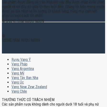
sản phẩm được đăng tải trên Website này đều được nhập khẩu chính
ngạch và có đầy đủ giấy tờ theo luật định. Chúng tôi luôn mong muốn
được sự lựa chọn và tin tưởng từ khách hàng, cũng như cam kết
phục vụ một cách tốt nhất!
© [2024] HẦM RƯỢU NGON
©
[2024] HẦM RƯỢU NGON
Rượu Vang Ý
Vang Pháp
Vang Argentina
Vang Mỹ
Vang Tây Ban Nha
Vang Úc
Vang New Zew Zealand
Vang Chile
THƯỞNG THỨC CÓ TRÁCH NHIỆM
Các sản phẩm rượu không dành cho người dưới 18 tuổi và phụ nữ