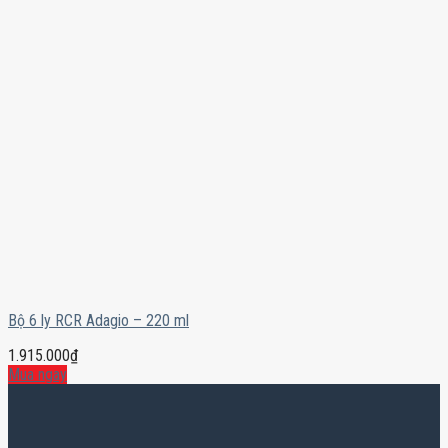
Bộ 6 ly RCR Adagio – 220 ml
1.915.000
₫
Mua ngay