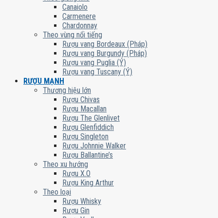
Canaiolo
Carmenere
Chardonnay
Theo vùng nổi tiếng
Rượu vang Bordeaux (Pháp)
Rượu vang Burgundy (Pháp)
Rượu vang Puglia (Ý)
Rượu vang Tuscany (Ý)
RƯỢU MẠNH
Thương hiệu lớn
Rượu Chivas
Rượu Macallan
Rượu The Glenlivet
Rượu Glenfiddich
Rượu Singleton
Rượu Johnnie Walker
Rượu Ballantine’s
Theo xu hướng
Rượu X.O
Rượu King Arthur
Theo loại
Rượu Whisky
Rượu Gin