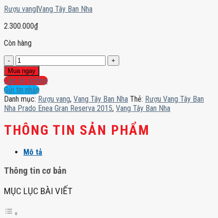
Rượu vang
|
Vang Tây Ban Nha
2.300.000
₫
Còn hàng
Rượu
Vang
Mua ngay
Tây
Liên hệ hotline
Ban
Gửi tin nhắn
Nha
Danh mục:
Rượu vang
,
Vang Tây Ban Nha
Thẻ:
Rượu Vang Tây Ban
Prado
Nha Prado Enea Gran Reserva 2015
,
Vang Tây Ban Nha
Enea
Gran
THÔNG TIN SẢN PHẨM
Reserva
2015
Mô tả
số
lượng
Thông tin cơ bản
MỤC LỤC BÀI VIẾT