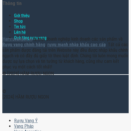
Thông tin
Giới thiệu
Shop
Tin tức
Liên hệ
Quà tặng rượu vang
Hamruoungon.vn
là một doanh nghiệp kinh doanh các sản phẩm về
Rượu vang chính hãng
,
rượu mạnh nhập khẩu cao cấp
. Tất cả các
sản phẩm được đăng tải trên Website này đều được nhập khẩu chính
ngạch và có đầy đủ giấy tờ theo luật định. Chúng tôi luôn mong muốn
được sự lựa chọn và tin tưởng từ khách hàng, cũng như cam kết
phục vụ một cách tốt nhất!
© [2024] HẦM RƯỢU NGON
©
[2024] HẦM RƯỢU NGON
Rượu Vang Ý
Vang Pháp