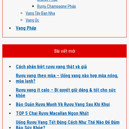
Rượu Champagne Pháp
Vang Tây Ban Nha
Vang Úc
Vang Pháp
Bài viết mới
Cách phân biệt rượu vang thật và giả
Rượu vang theo mùa – Uống vang nào hợp mùa nóng,
mùa lạnh?
Rượu vang ít calo – Bí quyết giữ dáng & tốt cho sức
khỏe
Bảo Quản Rượu Mạnh Và Rượu Vang Sau Khi Khui
TOP 5 Chai Rượu Macallan Ngon Nhất
Uống Rượu Vang Tết Đúng Cách Như Thế Nào Để Đảm
Bảo Sức Khỏe?