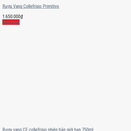
Rượu Vang Collefrisio Primitivo
1.650.000
₫
Mua ngay
Rượu vang CF collefrisio phiên bản giới hạn 750ml