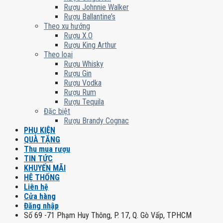
Rượu Johnnie Walker
Rượu Ballantine’s
Theo xu hướng
Rượu X.O
Rượu King Arthur
Theo loại
Rượu Whisky
Rượu Gin
Rượu Vodka
Rượu Rum
Rượu Tequila
Đặc biệt
Rượu Brandy Cognac
PHỤ KIỆN
QUÀ TẶNG
Thu mua rượu
TIN TỨC
KHUYẾN MÃI
HỆ THỐNG
Liên hệ
Cửa hàng
Đăng nhập
Số 69 -71 Phạm Huy Thông, P. 17, Q. Gò Vấp, TPHCM