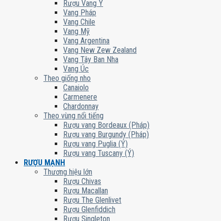
Rượu Vang Ý
Vang Pháp
Vang Chile
Vang Mỹ
Vang Argentina
Vang New Zew Zealand
Vang Tây Ban Nha
Vang Úc
Theo giống nho
Canaiolo
Carmenere
Chardonnay
Theo vùng nổi tiếng
Rượu vang Bordeaux (Pháp)
Rượu vang Burgundy (Pháp)
Rượu vang Puglia (Ý)
Rượu vang Tuscany (Ý)
RƯỢU MẠNH
Thương hiệu lớn
Rượu Chivas
Rượu Macallan
Rượu The Glenlivet
Rượu Glenfiddich
Rượu Singleton