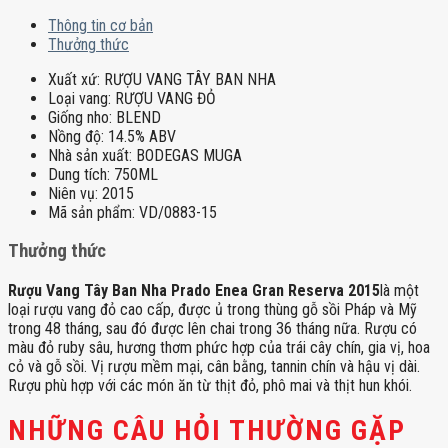
Thông tin cơ bản
Thưởng thức
Xuất xứ:
RƯỢU VANG TÂY BAN NHA
Loại vang:
RƯỢU VANG ĐỎ
Giống nho:
BLEND
Nồng độ:
14.5% ABV
Nhà sản xuất:
BODEGAS MUGA
Dung tích:
750ML
Niên vụ:
2015
Mã sản phẩm:
VD/0883-15
Thưởng thức
Rượu Vang Tây Ban Nha Prado Enea Gran Reserva 2015
là một
loại rượu vang đỏ cao cấp, được ủ trong thùng gỗ sồi Pháp và Mỹ
trong 48 tháng, sau đó được lên chai trong 36 tháng nữa. Rượu có
màu đỏ ruby sâu, hương thơm phức hợp của trái cây chín, gia vị, hoa
cỏ và gỗ sồi. Vị rượu mềm mại, cân bằng, tannin chín và hậu vị dài.
Rượu phù hợp với các món ăn từ thịt đỏ, phô mai và thịt hun khói.
NHỮNG CÂU HỎI THƯỜNG GẶP