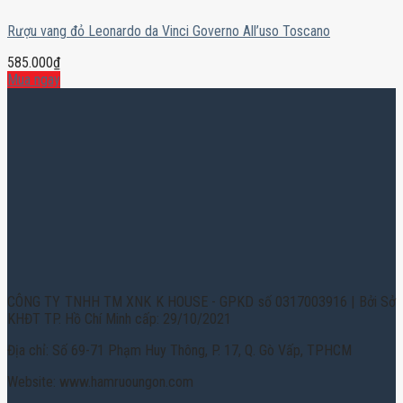
Rượu vang đỏ Leonardo da Vinci Governo All’uso Toscano
585.000
₫
Mua ngay
CÔNG TY TNHH TM XNK K HOUSE - GPKD số 0317003916 | Bởi Sở
KHĐT TP. Hồ Chí Minh cấp: 29/10/2021
Địa chỉ: Số 69-71 Phạm Huy Thông, P. 17, Q. Gò Vấp, TPHCM
Website: www.hamruoungon.com