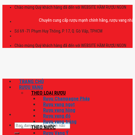
Skip
Chào mừng Quý khách hàng đã đến với WEBSITE HẦM RƯỢU NGON
to
content
Chuyên cung cấp rượu mạnh chính hãng, rượu vang nhập khẩu ca
Số 69 -71 Phạm Huy Thông, P. 17, Q. Gò Vấp, TPHCM
Chào mừng Quý khách hàng đã đến với WEBSITE HẦM RƯỢU NGON
TRANG CHỦ
RƯỢU VANG
THEO LOẠI RƯỢU
Rượu Champagne Pháp
Rượu vang ngọt
Rượu vang hồng
Rượu vang đỏ
Rượu vang trắng
Tìm
THEO NƯỚC
kiếm:
Rượu Vang Ý