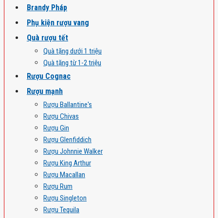
Brandy Pháp
Phụ kiện rượu vang
Quà rượu tết
Quà tặng dưới 1 triệu
Quà tặng từ 1-2 triệu
Rượu Cognac
Rượu mạnh
Rượu Ballantine's
Rượu Chivas
Rượu Gin
Rượu Glenfiddich
Rượu Johnnie Walker
Rượu King Arthur
Rượu Macallan
Rượu Rum
Rượu Singleton
Rượu Tequila