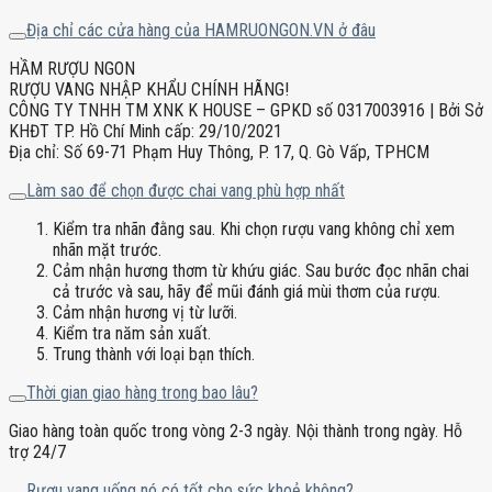
Địa chỉ các cửa hàng của HAMRUONGON.VN ở đâu
HẦM RƯỢU NGON
RƯỢU VANG NHẬP KHẨU CHÍNH HÃNG!
CÔNG TY TNHH TM XNK K HOUSE – GPKD số 0317003916 | Bởi Sở
KHĐT TP. Hồ Chí Minh cấp: 29/10/2021
Địa chỉ: Số 69-71 Phạm Huy Thông, P. 17, Q. Gò Vấp, TPHCM
Làm sao để chọn được chai vang phù hợp nhất
Kiểm tra nhãn đằng sau. Khi chọn rượu vang không chỉ xem
nhãn mặt trước.
Cảm nhận hương thơm từ khứu giác. Sau bước đọc nhãn chai
cả trước và sau, hãy để mũi đánh giá mùi thơm của rượu.
Cảm nhận hương vị từ lưỡi.
Kiểm tra năm sản xuất.
Trung thành với loại bạn thích.
Thời gian giao hàng trong bao lâu?
Giao hàng toàn quốc trong vòng 2-3 ngày. Nội thành trong ngày. Hỗ
trợ 24/7
Rượu vang uống nó có tốt cho sức khoẻ không?