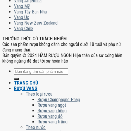
Vang Argentina
Vang Mỹ
Vang Tây Ban Nha
Vang Úc
Vang New Zew Zealand
Vang Chile
THƯỞNG THỨC CÓ TRÁCH NHIỆM
Các sản phẩm rượu không dành cho người dưới 18 tuổi và phụ nữ
đang mang thai.
Bản quyền © 2024 HẦM RƯỢU NGON Hiện thân của sự cống hiến
không ngừng để đạt tới sự hoàn hảo
Tìm
kiếm:
TRANG CHỦ
RƯỢU VANG
Theo loại rượu
Rượu Champagne Pháp
Rượu vang ngọt
Rượu vang hồng
Rượu vang đỏ
Rượu vang trắng
Theo nước