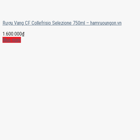
Rượu Vang CF Collefrisio Selezione 750ml – hamruoungon.vn
1.600.000
₫
Mua ngay