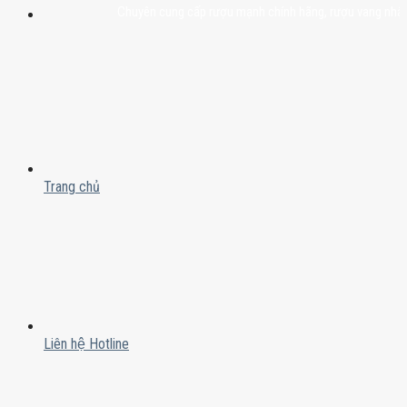
Chuyên cung cấp rượu mạnh chính hãng, rượu vang nhập khẩu ca
Trang chủ
Liên hệ Hotline