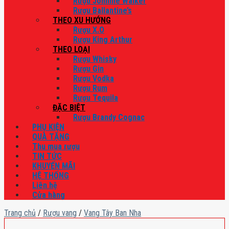
Rượu Johnnie Walker
Rượu Ballantine’s
THEO XU HƯỚNG
Rượu X.O
Rượu King Arthur
THEO LOẠI
Rượu Whisky
Rượu Gin
Rượu Vodka
Rượu Rum
Rượu Tequila
ĐẶC BIỆT
Rượu Brandy Cognac
PHỤ KIỆN
QUÀ TẶNG
Thu mua rượu
TIN TỨC
KHUYẾN MÃI
HỆ THỐNG
Liên hệ
Cửa hàng
Trang chủ
/
Rượu vang
/
Vang Tây Ban Nha