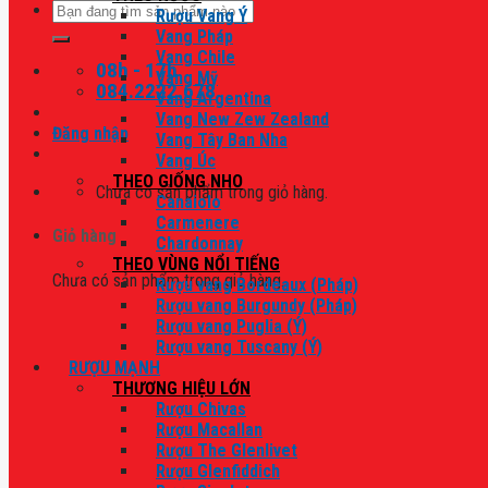
Tìm
Rượu Vang Ý
kiếm:
Vang Pháp
Vang Chile
08h - 17h
Vang Mỹ
084.2222.678
Vang Argentina
Vang New Zew Zealand
Đăng nhập
Vang Tây Ban Nha
Vang Úc
THEO GIỐNG NHO
Chưa có sản phẩm trong giỏ hàng.
Canaiolo
Carmenere
Giỏ hàng
Chardonnay
THEO VÙNG NỔI TIẾNG
Chưa có sản phẩm trong giỏ hàng.
Rượu vang Bordeaux (Pháp)
Rượu vang Burgundy (Pháp)
Rượu vang Puglia (Ý)
Rượu vang Tuscany (Ý)
RƯỢU MẠNH
THƯƠNG HIỆU LỚN
Rượu Chivas
Rượu Macallan
Rượu The Glenlivet
Rượu Glenfiddich