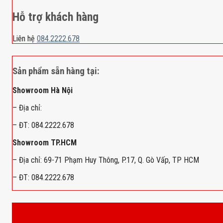
Hỗ trợ khách hàng
Liên hệ
084.2222.678
Sản phẩm sẵn hàng tại:
Showroom Hà Nội
– Địa chỉ:
– ĐT: 084.2222.678
Showroom TP.HCM
– Địa chỉ: 69-71 Phạm Huy Thông, P.17, Q. Gò Vấp, TP HCM
– ĐT: 084.2222.678