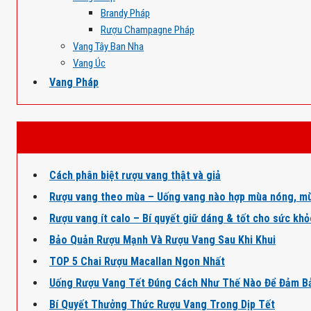
Brandy Pháp
Rượu Champagne Pháp
Vang Tây Ban Nha
Vang Úc
Vang Pháp
Cách phân biệt rượu vang thật và giả
Rượu vang theo mùa – Uống vang nào hợp mùa nóng, mù
Rượu vang ít calo – Bí quyết giữ dáng & tốt cho sức kh
Bảo Quản Rượu Mạnh Và Rượu Vang Sau Khi Khui
TOP 5 Chai Rượu Macallan Ngon Nhất
Uống Rượu Vang Tết Đúng Cách Như Thế Nào Để Đảm B
Bí Quyết Thưởng Thức Rượu Vang Trong Dịp Tết