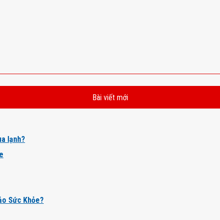
Bài viết mới
a lạnh?
ỏe
ảo Sức Khỏe?