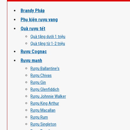
Brandy Pháp
Phụ kiện rượu vang
Quà rượu tết
Quà tặng dưới 1 triệu
Quà tặng từ 1-2 triệu
Rượu Cognac
Rượu mạnh
Rượu Ballantine's
Rượu Chivas
Rượu Gin
Rượu Glenfiddich
Rượu Johnnie Walker
Rượu King Arthur
Rượu Macallan
Rượu Rum
Rượu Singleton