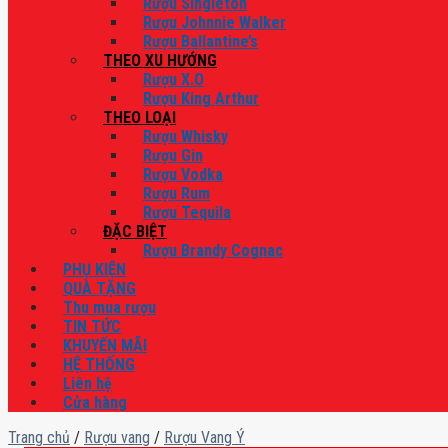
Rượu Singleton
Rượu Johnnie Walker
Rượu Ballantine’s
THEO XU HƯỚNG
Rượu X.O
Rượu King Arthur
THEO LOẠI
Rượu Whisky
Rượu Gin
Rượu Vodka
Rượu Rum
Rượu Tequila
ĐẶC BIỆT
Rượu Brandy Cognac
PHỤ KIỆN
QUÀ TẶNG
Thu mua rượu
TIN TỨC
KHUYẾN MÃI
HỆ THỐNG
Liên hệ
Cửa hàng
Trang chủ
/
Rượu vang
/
Rượu Vang Ý