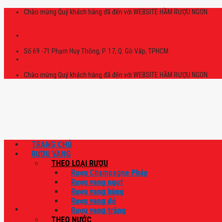
Skip
Chào mừng Quý khách hàng đã đến với WEBSITE HẦM RƯỢU NGON
to
content
Số 69 -71 Phạm Huy Thông, P. 17, Q. Gò Vấp, TPHCM
Chào mừng Quý khách hàng đã đến với WEBSITE HẦM RƯỢU NGON
TRANG CHỦ
RƯỢU VANG
THEO LOẠI RƯỢU
Rượu Champagne Pháp
Rượu vang ngọt
Rượu vang hồng
Rượu vang đỏ
Rượu vang trắng
THEO NƯỚC