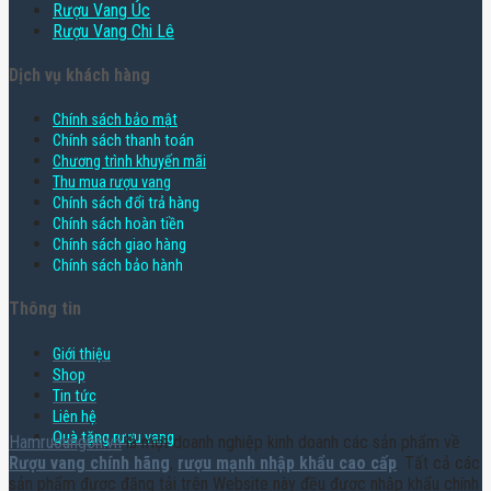
Rượu Vang Úc
Rượu Vang Chi Lê
Dịch vụ khách hàng
Chính sách bảo mật
Chính sách thanh toán
Chương trình khuyến mãi
Thu mua rượu vang
Chính sách đổi trả hàng
Chính sách hoàn tiền
Chính sách giao hàng
Chính sách bảo hành
Thông tin
Giới thiệu
Shop
Tin tức
Liên hệ
Quà tặng rượu vang
Hamruoungon.vn
là một doanh nghiệp kinh doanh các sản phẩm về
Rượu vang chính hãng
,
rượu mạnh nhập khẩu cao cấp
. Tất cả các
sản phẩm được đăng tải trên Website này đều được nhập khẩu chính