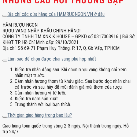
NHỮNG CÂU HỎI THƯỜNG GẶP
Địa chỉ các cửa hàng của HAMRUONGON.VN ở đâu
HẦM RƯỢU NGON
RƯỢU VANG NHẬP KHẨU CHÍNH HÃNG!
CÔNG TY TNHH TM XNK K HOUSE – GPKD số 0317003916 | Bởi Sở
KHĐT TP. Hồ Chí Minh cấp: 29/10/2021
Địa chỉ: Số 69-71 Phạm Huy Thông, P. 17, Q. Gò Vấp, TPHCM
Làm sao để chọn được chai vang phù hợp nhất
Kiểm tra nhãn đằng sau. Khi chọn rượu vang không chỉ xem
nhãn mặt trước.
Cảm nhận hương thơm từ khứu giác. Sau bước đọc nhãn chai
cả trước và sau, hãy để mũi đánh giá mùi thơm của rượu.
Cảm nhận hương vị từ lưỡi.
Kiểm tra năm sản xuất.
Trung thành với loại bạn thích.
Thời gian giao hàng trong bao lâu?
Giao hàng toàn quốc trong vòng 2-3 ngày. Nội thành trong ngày. Hỗ
trợ 24/7