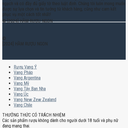
ngạch và có đầy đủ giấy tờ theo luật định. Chúng tôi luôn mong muốn
được sự lựa chọn và tin tưởng từ khách hàng, cũng như cam kết
phục vụ một cách tốt nhất!
© [2024] HẦM RƯỢU NGON
©
[2024] HẦM RƯỢU NGON
Rượu Vang Ý
Vang Pháp
Vang Argentina
Vang Mỹ
Vang Tây Ban Nha
Vang Úc
Vang New Zew Zealand
Vang Chile
THƯỞNG THỨC CÓ TRÁCH NHIỆM
Các sản phẩm rượu không dành cho người dưới 18 tuổi và phụ nữ
đang mang thai.