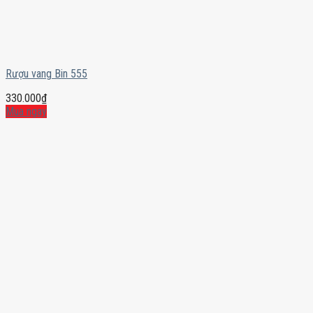
Rượu vang Bin 555
330.000
₫
Mua ngay