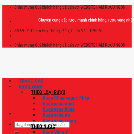
Skip
Chào mừng Quý khách hàng đã đến với WEBSITE HẦM RƯỢU NGON
to
content
Chuyên cung cấp rượu mạnh chính hãng, rượu vang nhập khẩu ca
Số 69 -71 Phạm Huy Thông, P. 17, Q. Gò Vấp, TPHCM
Chào mừng Quý khách hàng đã đến với WEBSITE HẦM RƯỢU NGON
TRANG CHỦ
RƯỢU VANG
THEO LOẠI RƯỢU
Rượu Champagne Pháp
Rượu vang ngọt
Rượu vang hồng
Rượu vang đỏ
Rượu vang trắng
Tìm
THEO NƯỚC
kiếm:
Rượu Vang Ý