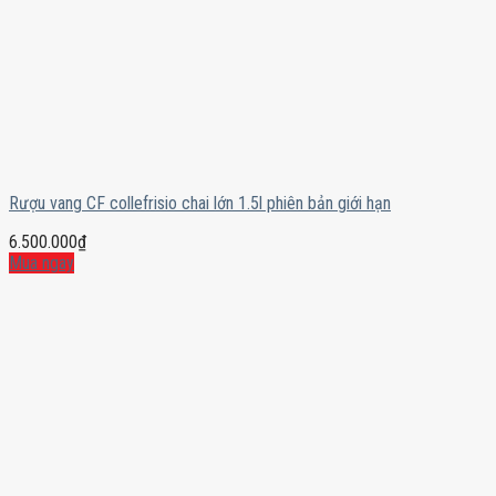
Rượu vang CF collefrisio chai lớn 1.5l phiên bản giới hạn
6.500.000
₫
Mua ngay