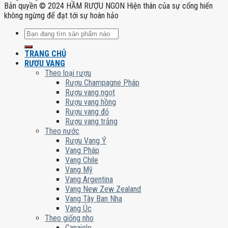
Bản quyền © 2024 HẦM RƯỢU NGON Hiện thân của sự cống hiến
không ngừng để đạt tới sự hoàn hảo
Tìm
kiếm:
TRANG CHỦ
RƯỢU VANG
Theo loại rượu
Rượu Champagne Pháp
Rượu vang ngọt
Rượu vang hồng
Rượu vang đỏ
Rượu vang trắng
Theo nước
Rượu Vang Ý
Vang Pháp
Vang Chile
Vang Mỹ
Vang Argentina
Vang New Zew Zealand
Vang Tây Ban Nha
Vang Úc
Theo giống nho
Canaiolo