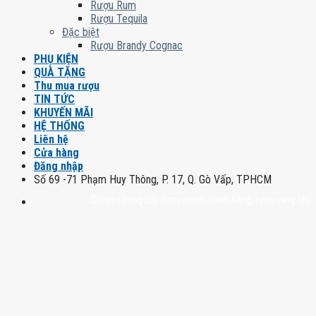
Rượu Rum
Rượu Tequila
Đặc biệt
Rượu Brandy Cognac
PHỤ KIỆN
QUÀ TẶNG
Thu mua rượu
TIN TỨC
KHUYẾN MÃI
HỆ THỐNG
Liên hệ
Cửa hàng
Đăng nhập
Số 69 -71 Phạm Huy Thông, P. 17, Q. Gò Vấp, TPHCM
Chuyên cung cấp rượu mạnh chính hãng, rượu vang nhập khẩu ca