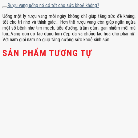
Rượu vang uống nó có tốt cho sức khoẻ không?
Uống một ly rượu vang mỗi ngày không chỉ giúp tăng sức đề kháng,
tốt cho trí nhớ và thính giác… Hơn thế rượu vang còn giúp ngăn ngừa
một số bệnh như tim mạch, tiểu đường, trầm cảm, gan nhiễm mỡ, mù
loà…Vang còn có tác dụng làm đẹp da và chống lão hoá cho phái nữ.
Với nam giới nam nó giúp tăng cường sức khoẻ sinh sản.
SẢN PHẨM TƯƠNG TỰ