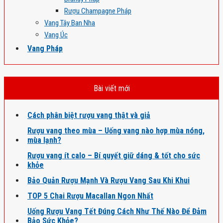
Rượu Champagne Pháp
Vang Tây Ban Nha
Vang Úc
Vang Pháp
Bài viết mới
Cách phân biệt rượu vang thật và giả
Rượu vang theo mùa – Uống vang nào hợp mùa nóng,
mùa lạnh?
Rượu vang ít calo – Bí quyết giữ dáng & tốt cho sức
khỏe
Bảo Quản Rượu Mạnh Và Rượu Vang Sau Khi Khui
TOP 5 Chai Rượu Macallan Ngon Nhất
Uống Rượu Vang Tết Đúng Cách Như Thế Nào Để Đảm
Bảo Sức Khỏe?