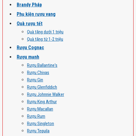
Brandy Pháp
Phụ kiện rượu vang
Quà rượu tết
Quà tặng dưới 1 triệu
Quà tặng từ 1-2 triệu
Rượu Cognac
Rượu mạnh
Rượu Ballantine's
Rượu Chivas
Rượu Gin
Rượu Glenfiddich
Rượu Johnnie Walker
Rượu King Arthur
Rượu Macallan
Rượu Rum
Rượu Singleton
Rượu Tequila