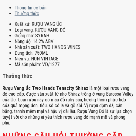
Thông tin cơ bản
Thưởng thức
Xuất xứ:
RƯỢU VANG ÚC
Loại vang:
RƯỢU VANG ĐỎ
Giống nho:
SYRAH
Nồng độ:
14.2% ABV
Nhà sản xuất:
TWO HANDS WINES
Dung tích:
750ML
Niên vụ:
NON VINTAGE
Mã sản phẩm:
VD/1277
Thưởng thức
Rượu Vang Úc Two Hands Tenacity Shiraz
là một loại rượu vang
đỏ cao cấp, được sản xuất từ nho Shiraz trồng ở vùng Barossa Valley
của Úc. Loại rượu này có màu đỏ ruby sâu, hương thơm phức hợp
của quả mọng đen, tiêu, sô cô la và gỗ sồi. Vị rượu đậm đà, cân
bằng, tannin mềm mại và hậu vị dài lâu. Rượu Vang Đỏ là sự lựa chọn
tuyệt vời cho những ai yêu thích rượu vang đỏ mạnh mẽ và phong
phú.