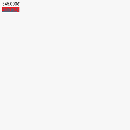
545.000
₫
Mua ngay