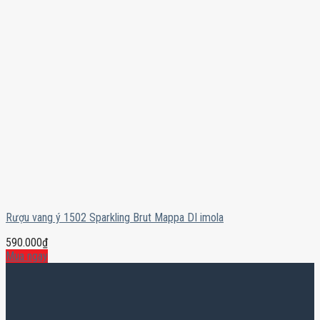
Rượu vang ý 1502 Sparkling Brut Mappa DI imola
590.000
₫
Mua ngay