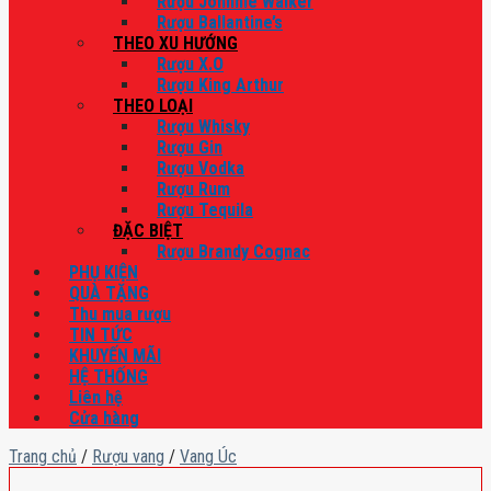
Rượu Johnnie Walker
Rượu Ballantine’s
THEO XU HƯỚNG
Rượu X.O
Rượu King Arthur
THEO LOẠI
Rượu Whisky
Rượu Gin
Rượu Vodka
Rượu Rum
Rượu Tequila
ĐẶC BIỆT
Rượu Brandy Cognac
PHỤ KIỆN
QUÀ TẶNG
Thu mua rượu
TIN TỨC
KHUYẾN MÃI
HỆ THỐNG
Liên hệ
Cửa hàng
Trang chủ
/
Rượu vang
/
Vang Úc