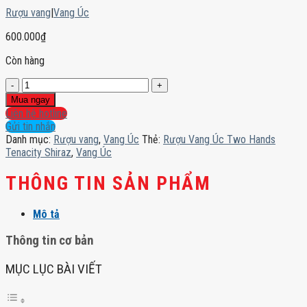
Rượu vang
|
Vang Úc
600.000
₫
Còn hàng
Rượu
Vang
Mua ngay
Úc
Liên hệ hotline
Two
Gửi tin nhắn
Hands
Danh mục:
Rượu vang
,
Vang Úc
Thẻ:
Rượu Vang Úc Two Hands
Tenacity
Tenacity Shiraz
,
Vang Úc
Shiraz
số
THÔNG TIN SẢN PHẨM
lượng
Mô tả
Thông tin cơ bản
MỤC LỤC BÀI VIẾT