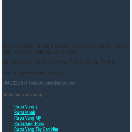
CÔNG TY TNHH TM XNK K HOUSE - GPKD số 0317003916 | Bởi Sở
KHĐT TP. Hồ Chí Minh cấp: 29/10/2021
Địa chỉ: Số 69-71 Phạm Huy Thông, P. 17, Q. Gò Vấp, TPHCM
Website: www.hamruoungon.com
084.2222.678
ks.beerhouse@gmail.com
Danh mục rượu vang
Rượu Vang ý
Rượu Mạnh
Rượu Vang Mỹ
Rượu vang Pháp
Rượu Vang Tây Ban Nha