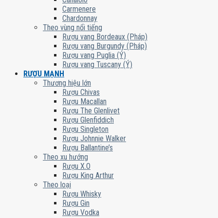
Carmenere
Chardonnay
Theo vùng nổi tiếng
Rượu vang Bordeaux (Pháp)
Rượu vang Burgundy (Pháp)
Rượu vang Puglia (Ý)
Rượu vang Tuscany (Ý)
RƯỢU MẠNH
Thương hiệu lớn
Rượu Chivas
Rượu Macallan
Rượu The Glenlivet
Rượu Glenfiddich
Rượu Singleton
Rượu Johnnie Walker
Rượu Ballantine’s
Theo xu hướng
Rượu X.O
Rượu King Arthur
Theo loại
Rượu Whisky
Rượu Gin
Rượu Vodka