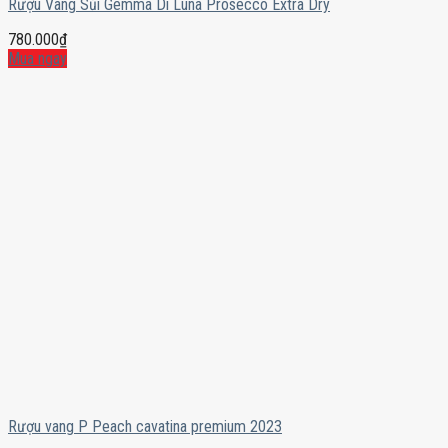
Rượu Vang Sủi Gemma Di Luna Prosecco Extra Dry
780.000
₫
Mua ngay
Rượu vang P Peach cavatina premium 2023