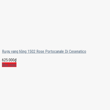
Rượu vang hồng 1502 Rose Portocanale Di Cesenatico
625.000
₫
Mua ngay