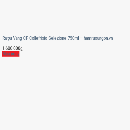
Rượu Vang CF Collefrisio Selezione 750ml – hamruoungon.vn
1.600.000
₫
Mua ngay