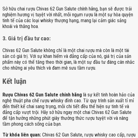
Sở hữu chai rượu Chivas 62 Gun Salute chính hãng, bạn sẽ được trải
nghiệm hương vị tuyệt vời nhất, mỗi ngụm rượu là một sự hòa quyện
tinh tế của các loại whisky thượng hạng, mang lại cảm giác sảng
khoái và thăng hoa.
3. Giá trị đầu tư cao:
Chivas 62 Gun Salute không chỉ là một chai rượu mà còn là một tài
sản có giá trị. Với sự khan hiếm và đẳng cấp của nó, giá trị của sản
phẩm này có thể tăng theo thời gian, là một sự đầu tư đáng cân nhắc
cho những ai yêu thích và đam mê sưu tầm rượu.
Kết luận
Rượu Chivas 62 Gun Salute chính hãng
là sự kết tinh hoàn hảo của
nghệ thuật pha chế rượu whisky đỉnh cao. Từ quy trình sản xuất tỉ mỉ
đến thiết kế chai sang trọng, mỗi chi tiết đều thể hiện sự tinh tế và
đẳng cấp vượt trội. Hãy sở hữu ngay một chai Chivas 62 Gun Salute
để tận hưởng những phút giây thưởng thức rượu tuyệt vời và nâng
tầm phong cách sống của bạn.
Từ khóa liên quan:
Chivas 62 Gun Salute, rượu whisky cao cấp, rượu