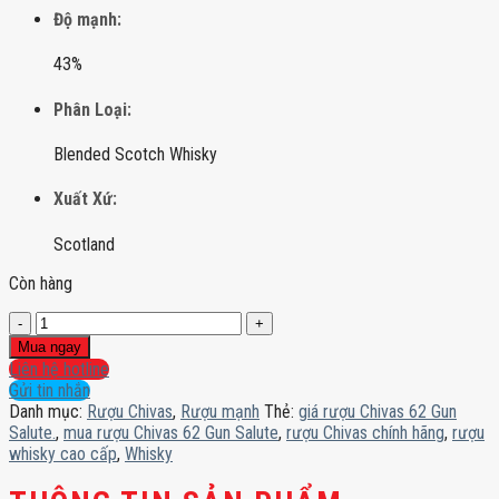
Độ mạnh:
43%
Phân Loại:
Blended Scotch Whisky
Xuất Xứ:
Scotland
Còn hàng
Rượu
Chivas
Mua ngay
62
Liên hệ hotline
Gun
Gửi tin nhắn
Salute
Danh mục:
Rượu Chivas
,
Rượu mạnh
Thẻ:
giá rượu Chivas 62 Gun
chính
Salute.
,
mua rượu Chivas 62 Gun Salute
,
rượu Chivas chính hãng
,
rượu
hãng
whisky cao cấp
,
Whisky
số
lượng