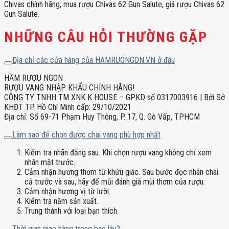
Chivas chính hãng, mua rượu Chivas 62 Gun Salute, giá rượu Chivas 62
Gun Salute.
NHỮNG CÂU HỎI THƯỜNG GẶP
Địa chỉ các cửa hàng của HAMRUONGON.VN ở đâu
HẦM RƯỢU NGON
RƯỢU VANG NHẬP KHẨU CHÍNH HÃNG!
CÔNG TY TNHH TM XNK K HOUSE – GPKD số 0317003916 | Bởi Sở
KHĐT TP. Hồ Chí Minh cấp: 29/10/2021
Địa chỉ: Số 69-71 Phạm Huy Thông, P. 17, Q. Gò Vấp, TPHCM
Làm sao để chọn được chai vang phù hợp nhất
Kiểm tra nhãn đằng sau. Khi chọn rượu vang không chỉ xem
nhãn mặt trước.
Cảm nhận hương thơm từ khứu giác. Sau bước đọc nhãn chai
cả trước và sau, hãy để mũi đánh giá mùi thơm của rượu.
Cảm nhận hương vị từ lưỡi.
Kiểm tra năm sản xuất.
Trung thành với loại bạn thích.
Thời gian giao hàng trong bao lâu?