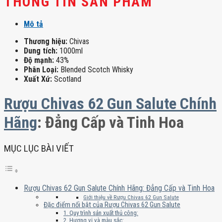
THÔNG TIN SẢN PHẨM
Mô tả
Thương hiệu:
Chivas
Dung tích:
1000ml
Độ mạnh:
43%
Phân Loại:
Blended Scotch Whisky
Xuất Xứ:
Scotland
Rượu Chivas 62 Gun Salute Chính
Hãng
: Đẳng Cấp và Tinh Hoa
MỤC LỤC BÀI VIẾT
Rượu Chivas 62 Gun Salute Chính Hãng: Đẳng Cấp và Tinh Hoa
Giới thiệu về Rượu Chivas 62 Gun Salute
Đặc điểm nổi bật của Rượu Chivas 62 Gun Salute
1. Quy trình sản xuất thủ công:
2. Hương vị và màu sắc: