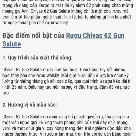
trọng và đẳng cấp. Được ra mắt để kỷ niệm 62 phát súng chào mừng
hoàng gia Anh, Chivas 62 Gun Salute không chỉ là một chai rượu mà
còn là một tác phẩm nghệ thuật tinh tế, hội tụ những gì tinh hoa nhất
từ nghệ thuật pha chế rượu whisky.
Đặc điểm nổi bật của
Rượu Chivas 62 Gun
Salute
1. Quy trình sản xuất thủ công:
Chivas 62 Gun Salute được chế tác hoàn toàn bằng tay bởi những
bậc thầy pha chế rượu whisky. Mỗi giọt rượu đều được lựa chọn kỹ
lưỡng từ những thùng gỗ sồi cao cấp, qua quá trình ủ rượu kéo dài ít
nhất 25 năm. Điều này tạo nên hương vị đặc trưng, đậm đà và phức
tạp.
2. Hương vị và màu sắc:
Chivas 62 Gun Salute có màu vàng hổ phách quyến rũ, tỏa sáng như
một viên ngọc quý. Hương thơm phong phú của trái cây chín mọng,
vani, và một chút gia vị cay nồng mang đến trải nghiệm độc đáo cho
người thưởng thức. Vị rượu mềm mại, tròn trịa với sự cân bằng hoàn