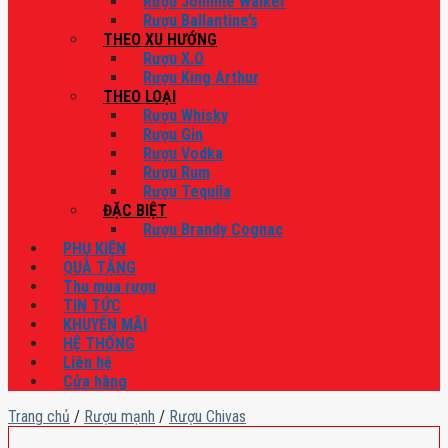
Rượu Johnnie Walker
Rượu Ballantine’s
THEO XU HƯỚNG
Rượu X.O
Rượu King Arthur
THEO LOẠI
Rượu Whisky
Rượu Gin
Rượu Vodka
Rượu Rum
Rượu Tequila
ĐẶC BIỆT
Rượu Brandy Cognac
PHỤ KIỆN
QUÀ TẶNG
Thu mua rượu
TIN TỨC
KHUYẾN MÃI
HỆ THỐNG
Liên hệ
Cửa hàng
Trang chủ
/
Rượu mạnh
/
Rượu Chivas