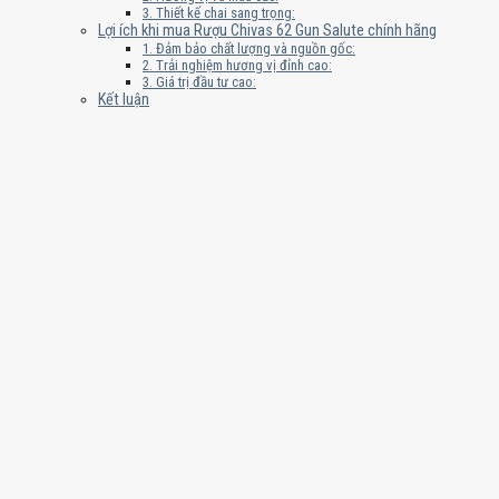
3. Thiết kế chai sang trọng:
Lợi ích khi mua Rượu Chivas 62 Gun Salute chính hãng
1. Đảm bảo chất lượng và nguồn gốc:
2. Trải nghiệm hương vị đỉnh cao:
3. Giá trị đầu tư cao:
Kết luận