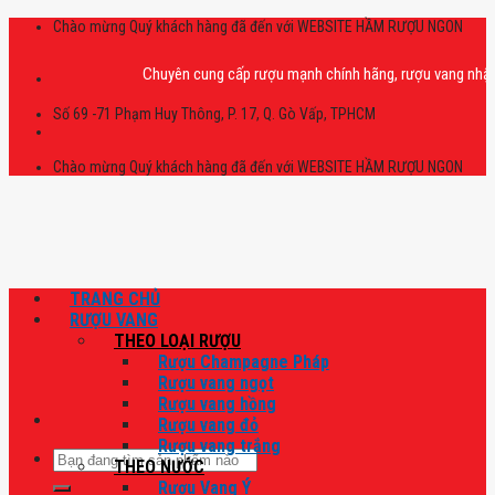
Skip
Chào mừng Quý khách hàng đã đến với WEBSITE HẦM RƯỢU NGON
to
content
Chuyên cung cấp rượu mạnh chính hãng, rượu vang nhập khẩu ca
Số 69 -71 Phạm Huy Thông, P. 17, Q. Gò Vấp, TPHCM
Chào mừng Quý khách hàng đã đến với WEBSITE HẦM RƯỢU NGON
TRANG CHỦ
RƯỢU VANG
THEO LOẠI RƯỢU
Rượu Champagne Pháp
Rượu vang ngọt
Rượu vang hồng
Rượu vang đỏ
Rượu vang trắng
Tìm
THEO NƯỚC
kiếm:
Rượu Vang Ý