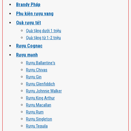
Brandy Pháp
Phụ kiện rượu vang
Quà rượu tết
Quà tặng dưới 1 triệu
Quà tặng từ 1-2 triệu
Rượu Cognac
Rượu mạnh
Rượu Ballantine's
Rượu Chivas
Rượu Gin
Rượu Glenfiddich
Rượu Johnnie Walker
Rượu King Arthur
Rượu Macallan
Rượu Rum
Rượu Singleton
Rượu Tequila