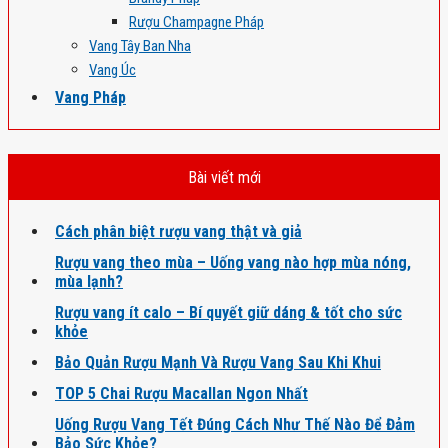
Rượu Champagne Pháp
Vang Tây Ban Nha
Vang Úc
Vang Pháp
Bài viết mới
Cách phân biệt rượu vang thật và giả
Rượu vang theo mùa – Uống vang nào hợp mùa nóng,
mùa lạnh?
Rượu vang ít calo – Bí quyết giữ dáng & tốt cho sức
khỏe
Bảo Quản Rượu Mạnh Và Rượu Vang Sau Khi Khui
TOP 5 Chai Rượu Macallan Ngon Nhất
Uống Rượu Vang Tết Đúng Cách Như Thế Nào Để Đảm
Bảo Sức Khỏe?