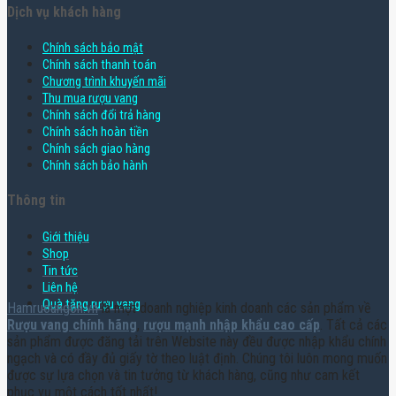
Dịch vụ khách hàng
Chính sách bảo mật
Chính sách thanh toán
Chương trình khuyến mãi
Thu mua rượu vang
Chính sách đổi trả hàng
Chính sách hoàn tiền
Chính sách giao hàng
Chính sách bảo hành
Thông tin
Giới thiệu
Shop
Tin tức
Liên hệ
Quà tặng rượu vang
Hamruoungon.vn
là một doanh nghiệp kinh doanh các sản phẩm về
Rượu vang chính hãng
,
rượu mạnh nhập khẩu cao cấp
. Tất cả các
sản phẩm được đăng tải trên Website này đều được nhập khẩu chính
ngạch và có đầy đủ giấy tờ theo luật định. Chúng tôi luôn mong muốn
được sự lựa chọn và tin tưởng từ khách hàng, cũng như cam kết
phục vụ một cách tốt nhất!