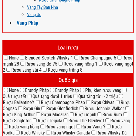
Rượu Champagne Pháp
Vang Tây Ban Nha
Vang Úc
Vang Pháp
Loại rượu
None
Blended Scotch Whisky
1
Rượu Champagne
5
Rượu
mạnh
28
Rượu vang đỏ
75
Rượu vang hồng
1
Rượu vang ngọt
2
Rượu vang sủi
4
Rượu vang trắng
8
Quốc gia
None
Brandy Pháp
Brandy Pháp
Phụ kiện rượu vang
Quà rượu tết
Quà tặng dưới 1 triệu
Quà tặng từ 1-2 triệu
Rượu Ballantine's
Rượu Champagne Pháp
Rượu Chivas
Rượu
Cognac
Rượu Gin
Rượu Glenfiddich
Rượu Johnnie Walker
Rượu King Arthur
Rượu Macallan
Rượu mạnh
Rượu Rum
Rượu Singleton
Rượu Tequila
Rượu The Glenlivet
Rượu vang
Rượu vang hồng
Rượu vang ngọt
Rượu Vang Ý
Rượu
Vodka
Rượu Whisky
Rượu Whisky Canada
Rượu Whisky Đài