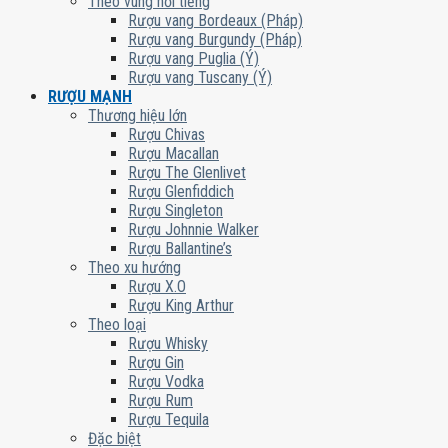
Theo vùng nổi tiếng
Rượu vang Bordeaux (Pháp)
Rượu vang Burgundy (Pháp)
Rượu vang Puglia (Ý)
Rượu vang Tuscany (Ý)
RƯỢU MẠNH
Thương hiệu lớn
Rượu Chivas
Rượu Macallan
Rượu The Glenlivet
Rượu Glenfiddich
Rượu Singleton
Rượu Johnnie Walker
Rượu Ballantine’s
Theo xu hướng
Rượu X.O
Rượu King Arthur
Theo loại
Rượu Whisky
Rượu Gin
Rượu Vodka
Rượu Rum
Rượu Tequila
Đặc biệt