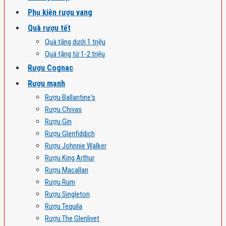
Phụ kiện rượu vang
Quà rượu tết
Quà tặng dưới 1 triệu
Quà tặng từ 1-2 triệu
Rượu Cognac
Rượu mạnh
Rượu Ballantine's
Rượu Chivas
Rượu Gin
Rượu Glenfiddich
Rượu Johnnie Walker
Rượu King Arthur
Rượu Macallan
Rượu Rum
Rượu Singleton
Rượu Tequila
Rượu The Glenlivet