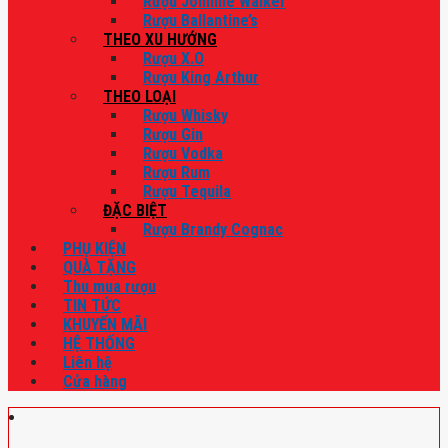
Rượu Johnnie Walker
Rượu Ballantine’s
THEO XU HƯỚNG
Rượu X.O
Rượu King Arthur
THEO LOẠI
Rượu Whisky
Rượu Gin
Rượu Vodka
Rượu Rum
Rượu Tequila
ĐẶC BIỆT
Rượu Brandy Cognac
PHỤ KIỆN
QUÀ TẶNG
Thu mua rượu
TIN TỨC
KHUYẾN MÃI
HỆ THỐNG
Liên hệ
Cửa hàng