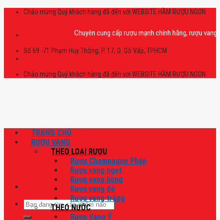
Skip
Chào mừng Quý khách hàng đã đến với WEBSITE HẦM RƯỢU NGON
to
content
Chuyên cung cấp rượu mạnh chính hãng, rượu vang nhập kh
Số 69 -71 Phạm Huy Thông, P. 17, Q. Gò Vấp, TPHCM
Chào mừng Quý khách hàng đã đến với WEBSITE HẦM RƯỢU NGON
TRANG CHỦ
RƯỢU VANG
THEO LOẠI RƯỢU
Rượu Champagne Pháp
Rượu vang ngọt
Rượu vang hồng
Rượu vang đỏ
Rượu vang trắng
Tìm
THEO NƯỚC
kiếm:
Rượu Vang Ý