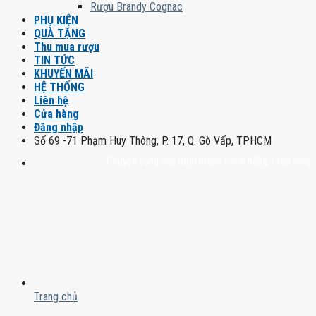
Rượu Brandy Cognac
PHỤ KIỆN
QUÀ TẶNG
Thu mua rượu
TIN TỨC
KHUYẾN MÃI
HỆ THỐNG
Liên hệ
Cửa hàng
Đăng nhập
Số 69 -71 Phạm Huy Thông, P. 17, Q. Gò Vấp, TPHCM
Chuyên cung cấp rượu mạnh chính hãng, rượu vang nhập kh
Trang chủ