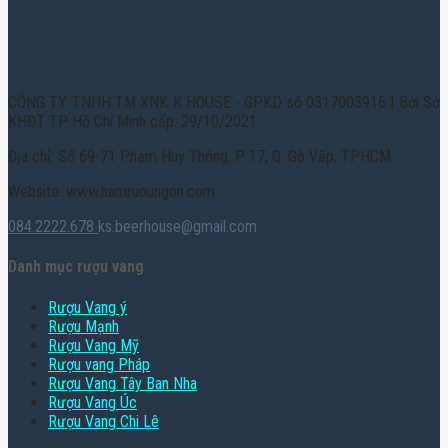
CÔNG TY TNHH TM XNK K HOUSE - GPKD số 0317003916 | Bởi Sở
KHĐT TP. Hồ Chí Minh cấp: 29/10/2021
Địa chỉ: Số 69-71 Phạm Huy Thông, P. 17, Q. Gò Vấp, TPHCM
Website: www.hamruoungon.com
084.2222.678
ks.beerhouse@gmail.com
Danh mục rượu vang
Rượu Vang ý
Rượu Mạnh
Rượu Vang Mỹ
Rượu vang Pháp
Rượu Vang Tây Ban Nha
Rượu Vang Úc
Rượu Vang Chi Lê