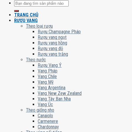
Tìm
kiếm:
TRANG CHỦ
RƯỢU VANG
Theo loại rượu
Rượu Champagne Pháp
Rượu vang ngọt
Rượu vang hồng
Rượu vang đỏ
Rượu vang trắng
Theo nước
Rượu Vang Ý
Vang Pháp
Vang Chile
Vang Mỹ
Vang Argentina
Vang New Zew Zealand
Vang Tây Ban Nha
Vang Úc
Theo giống nho
Canaiolo
Carmenere
Chardonnay