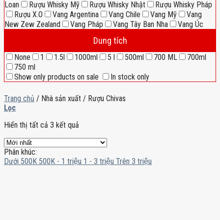
Loan
Rượu Whisky Mỹ
Rượu Whisky Nhật
Rượu Whisky Pháp
Rượu X.O
Vang Argentina
Vang Chile
Vang Mỹ
Vang
New Zew Zealand
Vang Pháp
Vang Tây Ban Nha
Vang Úc
Dung tích
None
1
1.5l
1000ml
5 l
500ml
700 ML
700ml
750 ml
Show only products on sale
In stock only
Trang chủ
/
Nhà sản xuất
/
Rượu Chivas
Lọc
Hiển thị tất cả 3 kết quả
Phân khúc:
Dưới 500K
500K - 1 triệu
1 - 3 triệu
Trên 3 triệu