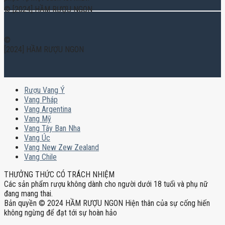
© [2024] HẦM RƯỢU NGON
©
[2024] HẦM RƯỢU NGON
Rượu Vang Ý
Vang Pháp
Vang Argentina
Vang Mỹ
Vang Tây Ban Nha
Vang Úc
Vang New Zew Zealand
Vang Chile
THƯỞNG THỨC CÓ TRÁCH NHIỆM
Các sản phẩm rượu không dành cho người dưới 18 tuổi và phụ nữ
đang mang thai.
Bản quyền © 2024 HẦM RƯỢU NGON Hiện thân của sự cống hiến
không ngừng để đạt tới sự hoàn hảo