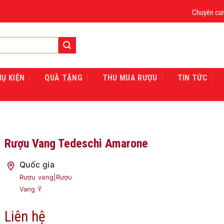
Chuyên cung cấp
HỤ KIỆN
QUÀ TẶNG
THU MUA RƯỢU
TIN TỨC
Rượu Vang Tedeschi Amarone
Quốc gia
Rượu vang
|
Rượu
Vang Ý
Liên hệ