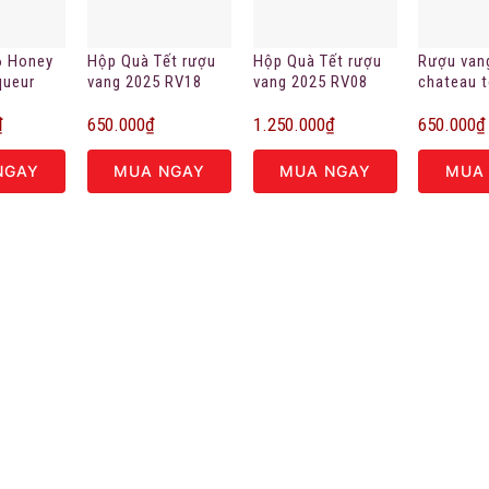
6 Honey
Hộp Quà Tết rượu
Hộp Quà Tết rượu
Rượu van
queur
vang 2025 RV18
vang 2025 RV08
chateau t
chính hã
₫
650.000
₫
1.250.000
₫
650.000
₫
NGAY
MUA NGAY
MUA NGAY
MUA