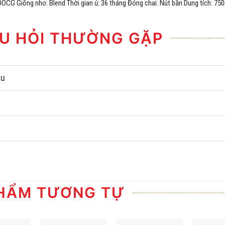
DOCG Giống nho: Blend Thời gian ủ: 36 tháng Đóng chai: Nút bần Dung tích: 75
U HỎI THƯỜNG GẶP
âu
HẨM TƯƠNG TỰ