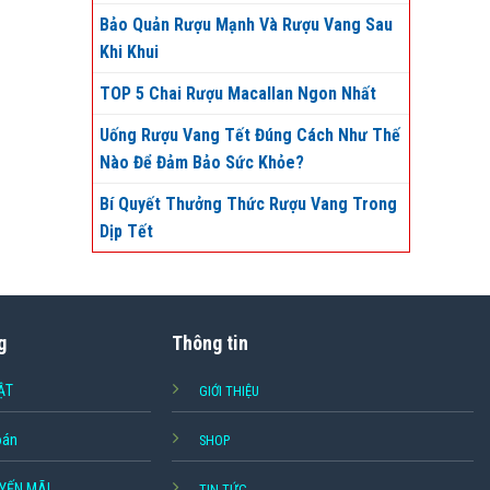
Bảo Quản Rượu Mạnh Và Rượu Vang Sau
Khi Khui
TOP 5 Chai Rượu Macallan Ngon Nhất
Uống Rượu Vang Tết Đúng Cách Như Thế
Nào Để Đảm Bảo Sức Khỏe?
Bí Quyết Thưởng Thức Rượu Vang Trong
Dịp Tết
g
Thông tin
ẬT
GIỚI THIỆU
oán
SHOP
YẾN MÃI
TIN TỨC