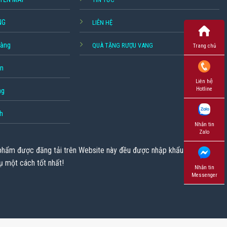
NG
LIÊN HỆ
hàng
QUÀ TẶNG RƯỢU VANG
Trang chủ
ền
Liên hệ
Hotline
ng
h
Nhắn tin
Zalo
 phẩm được đăng tải trên Website này đều được nhập khẩu chính
ụ một cách tốt nhất!
Nhắn tin
Messenger