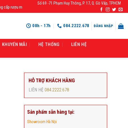
Số 69 -71 Phạm Huy Thông, P. 17, Q. Gò Vấp, TPHCM
 rượu mạnh chính hãng, rượu vang nhập khẩu cao cấp chính hãng giá rẻ số 1 t
08h - 17h
084.2222.678
ĐĂNG NHẬP
KHUYẾN MÃI
HỆ THỐNG
LIÊN HỆ
HỖ TRỢ KHÁCH HÀNG
LIÊN HỆ
084.2222.678
Sản phẩm sẵn hàng tại:
Showroom Hà Nội