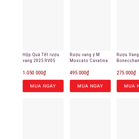
Hộp Quà Tết rượu
Rượu vang ý M
Rượu Vang
vang 2025 RV05
Moscato Cavatina
Boneccha
Premium 2024
Merlot chí
1.050.000
₫
495.000
₫
275.000
₫
MUA NGAY
MUA NGAY
MUA 