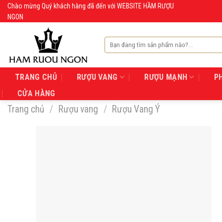
Skip
Chào mừng Quý khách hàng đã đến với WEBSITE HẦM RƯỢU
NGON
to
content
Tìm
kiếm:
TRANG CHỦ
RƯỢU VANG
RƯỢU MẠNH
P
CỬA HÀNG
Trang chủ
/
Rượu vang
/
Rượu Vang Ý