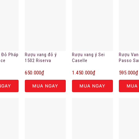
 Đỏ Pháp
Rượu vang đỏ ý
Rượu vang ý Sei
Rượu Vang
nce
1502 Riserva
Caselle
Passo Sa
nh hãng
ROCCA DI CESENA
Negroamaro
650.000
₫
1.450.000
₫
595.000
₫
NGAY
MUA NGAY
MUA NGAY
MUA