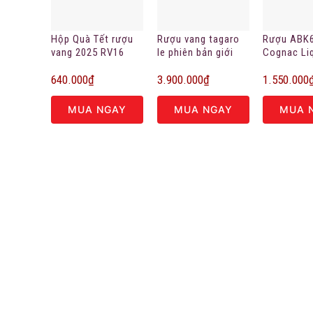
Hộp Quà Tết rượu
Rượu vang tagaro
Rượu ABK
vang 2025 RV16
le phiên bản giới
Cognac Li
hạn
640.000
₫
3.900.000
₫
1.550.000
MUA NGAY
MUA NGAY
MUA 