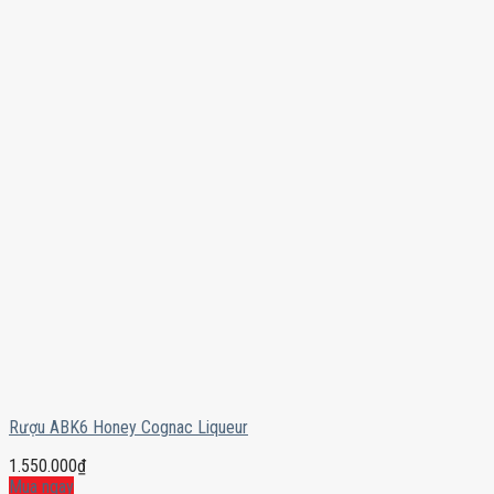
Rượu ABK6 Honey Cognac Liqueur
1.550.000
₫
Mua ngay