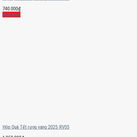
740.000
₫
Mua ngay
Hộp Quà Tết rượu vang 2025 RV05