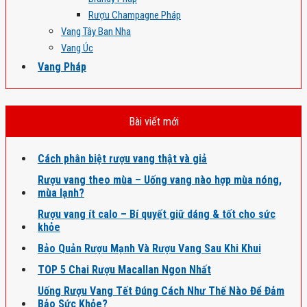
Rượu Champagne Pháp
Vang Tây Ban Nha
Vang Úc
Vang Pháp
Bài viết mới
Cách phân biệt rượu vang thật và giả
Rượu vang theo mùa – Uống vang nào hợp mùa nóng,
mùa lạnh?
Rượu vang ít calo – Bí quyết giữ dáng & tốt cho sức
khỏe
Bảo Quản Rượu Mạnh Và Rượu Vang Sau Khi Khui
TOP 5 Chai Rượu Macallan Ngon Nhất
Uống Rượu Vang Tết Đúng Cách Như Thế Nào Để Đảm
Bảo Sức Khỏe?