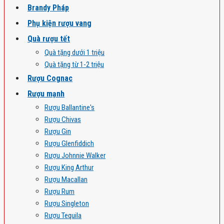
Brandy Pháp
Phụ kiện rượu vang
Quà rượu tết
Quà tặng dưới 1 triệu
Quà tặng từ 1-2 triệu
Rượu Cognac
Rượu mạnh
Rượu Ballantine's
Rượu Chivas
Rượu Gin
Rượu Glenfiddich
Rượu Johnnie Walker
Rượu King Arthur
Rượu Macallan
Rượu Rum
Rượu Singleton
Rượu Tequila