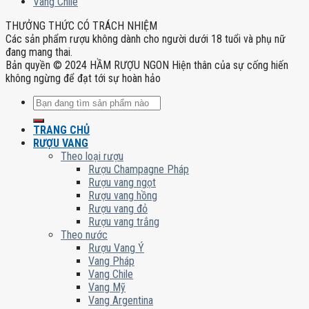
Vang Chile
THƯỞNG THỨC CÓ TRÁCH NHIỆM
Các sản phẩm rượu không dành cho người dưới 18 tuổi và phụ nữ
đang mang thai.
Bản quyền © 2024 HẦM RƯỢU NGON Hiện thân của sự cống hiến
không ngừng để đạt tới sự hoàn hảo
Tìm
kiếm:
TRANG CHỦ
RƯỢU VANG
Theo loại rượu
Rượu Champagne Pháp
Rượu vang ngọt
Rượu vang hồng
Rượu vang đỏ
Rượu vang trắng
Theo nước
Rượu Vang Ý
Vang Pháp
Vang Chile
Vang Mỹ
Vang Argentina