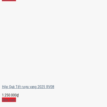
Hộp Quà Tết rượu vang 2025 RV08
1.250.000
₫
Mua ngay