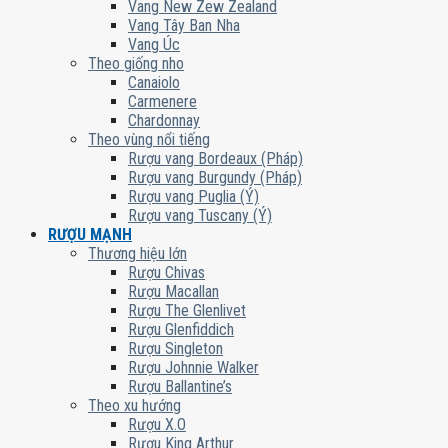
Vang New Zew Zealand
Vang Tây Ban Nha
Vang Úc
Theo giống nho
Canaiolo
Carmenere
Chardonnay
Theo vùng nổi tiếng
Rượu vang Bordeaux (Pháp)
Rượu vang Burgundy (Pháp)
Rượu vang Puglia (Ý)
Rượu vang Tuscany (Ý)
RƯỢU MẠNH
Thương hiệu lớn
Rượu Chivas
Rượu Macallan
Rượu The Glenlivet
Rượu Glenfiddich
Rượu Singleton
Rượu Johnnie Walker
Rượu Ballantine’s
Theo xu hướng
Rượu X.O
Rượu King Arthur