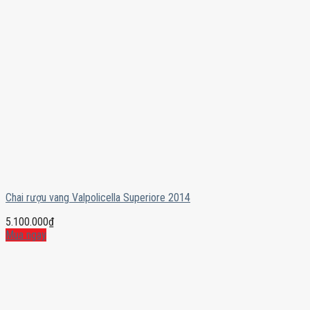
Chai rượu vang Valpolicella Superiore 2014
5.100.000
₫
Mua ngay