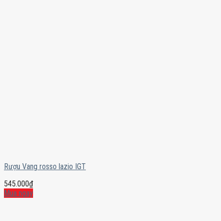
Rượu Vang rosso lazio IGT
545.000
₫
Mua ngay