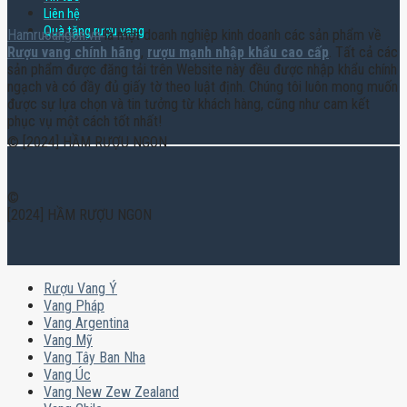
Liên hệ
Quà tặng rượu vang
Hamruoungon.vn
là một doanh nghiệp kinh doanh các sản phẩm về
Rượu vang chính hãng
,
rượu mạnh nhập khẩu cao cấp
. Tất cả các
sản phẩm được đăng tải trên Website này đều được nhập khẩu chính
ngạch và có đầy đủ giấy tờ theo luật định. Chúng tôi luôn mong muốn
được sự lựa chọn và tin tưởng từ khách hàng, cũng như cam kết
phục vụ một cách tốt nhất!
© [2024] HẦM RƯỢU NGON
©
[2024] HẦM RƯỢU NGON
Rượu Vang Ý
Vang Pháp
Vang Argentina
Vang Mỹ
Vang Tây Ban Nha
Vang Úc
Vang New Zew Zealand