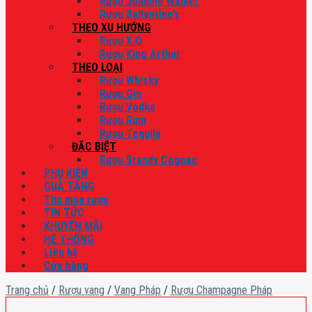
Rượu Johnnie Walker
Rượu Ballantine’s
THEO XU HƯỚNG
Rượu X.O
Rượu King Arthur
THEO LOẠI
Rượu Whisky
Rượu Gin
Rượu Vodka
Rượu Rum
Rượu Tequila
ĐẶC BIỆT
Rượu Brandy Cognac
PHỤ KIỆN
QUÀ TẶNG
Thu mua rượu
TIN TỨC
KHUYẾN MÃI
HỆ THỐNG
Liên hệ
Cửa hàng
Trang chủ
/
Rượu vang
/
Vang Pháp
/
Rượu Champagne Pháp