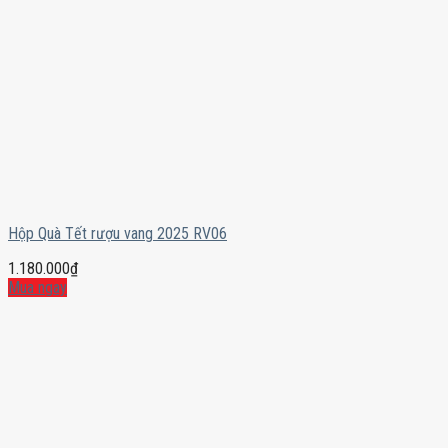
Hộp Quà Tết rượu vang 2025 RV06
1.180.000
₫
Mua ngay