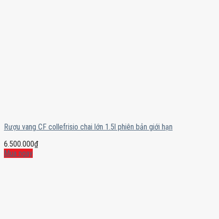
Rượu vang CF collefrisio chai lớn 1.5l phiên bản giới hạn
6.500.000
₫
Mua ngay