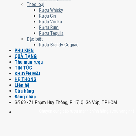
Theo loại
Rượu Whisky
Rượu Gin
Rượu Vodka
Rượu Rum
Rượu Tequila
Đặc biệt
Rượu Brandy Cognac
PHỤ KIỆN
QUÀ TẶNG
Thu mua rượu
TIN TỨC
KHUYẾN MÃI
HỆ THỐNG
Liên hệ
Cửa hàng
Đăng nhập
Số 69 -71 Phạm Huy Thông, P. 17, Q. Gò Vấp, TPHCM
Chuyên cung cấp rượu mạnh chính hãng, rượu vang nhập khẩu ca