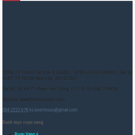
CÔNG TY TNHH TM XNK K HOUSE - GPKD số 0317003916 | Bởi Sở
KHĐT TP. Hồ Chí Minh cấp: 29/10/2021
Địa chỉ: Số 69-71 Phạm Huy Thông, P. 17, Q. Gò Vấp, TPHCM
Website: www.hamruoungon.com
084.2222.678
ks.beerhouse@gmail.com
Danh mục rượu vang
Rượu Vang ý