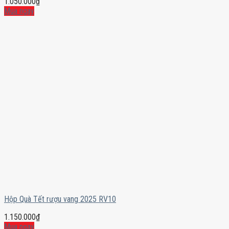
1.050.000
₫
Mua ngay
Hộp Quà Tết rượu vang 2025 RV10
1.150.000
₫
Mua ngay