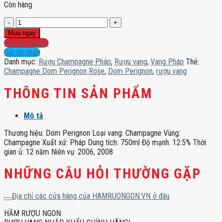
Còn hàng
Champagne
Dom
Mua ngay
Perignon
Liên hệ hotline
Rose
Gửi tin nhắn
số
Danh mục:
Rượu Champagne Pháp
,
Rượu vang
,
Vang Pháp
Thẻ:
lượng
Champagne Dom Perignon Rose
,
Dom Perignon
,
rượu vang
THÔNG TIN SẢN PHẨM
Mô tả
Thương hiệu: Dom Perignon Loại vang: Champagne Vùng:
Champagne Xuất xứ: Pháp Dung tích: 750ml Độ mạnh: 12.5% Thời
gian ủ: 12 năm Niên vụ: 2006, 2008
NHỮNG CÂU HỎI THƯỜNG GẶP
Địa chỉ các cửa hàng của HAMRUONGON.VN ở đâu
HẦM RƯỢU NGON