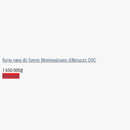
Rượu vang đỏ Semis Montepulciano d’Abruzzo DOC
1.650.000
₫
Mua ngay