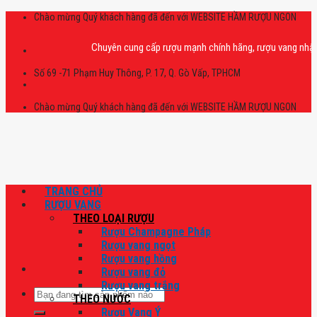
Skip
Chào mừng Quý khách hàng đã đến với WEBSITE HẦM RƯỢU NGON
to
content
Chuyên cung cấp rượu mạnh chính hãng, rượu vang nhập khẩu ca
Số 69 -71 Phạm Huy Thông, P. 17, Q. Gò Vấp, TPHCM
Chào mừng Quý khách hàng đã đến với WEBSITE HẦM RƯỢU NGON
TRANG CHỦ
RƯỢU VANG
THEO LOẠI RƯỢU
Rượu Champagne Pháp
Rượu vang ngọt
Rượu vang hồng
Rượu vang đỏ
Rượu vang trắng
Tìm
THEO NƯỚC
kiếm:
Rượu Vang Ý