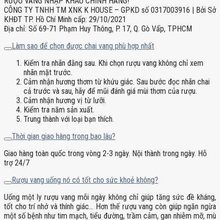
RƯỢU VANG NHẬP KHẨU CHÍNH HÃNG!
CÔNG TY TNHH TM XNK K HOUSE – GPKD số 0317003916 | Bởi Sở
KHĐT TP. Hồ Chí Minh cấp: 29/10/2021
Địa chỉ: Số 69-71 Phạm Huy Thông, P. 17, Q. Gò Vấp, TPHCM
Làm sao để chọn được chai vang phù hợp nhất
Kiểm tra nhãn đằng sau. Khi chọn rượu vang không chỉ xem
nhãn mặt trước.
Cảm nhận hương thơm từ khứu giác. Sau bước đọc nhãn chai
cả trước và sau, hãy để mũi đánh giá mùi thơm của rượu.
Cảm nhận hương vị từ lưỡi.
Kiểm tra năm sản xuất.
Trung thành với loại bạn thích.
Thời gian giao hàng trong bao lâu?
Giao hàng toàn quốc trong vòng 2-3 ngày. Nội thành trong ngày. Hỗ
trợ 24/7
Rượu vang uống nó có tốt cho sức khoẻ không?
Uống một ly rượu vang mỗi ngày không chỉ giúp tăng sức đề kháng,
tốt cho trí nhớ và thính giác… Hơn thế rượu vang còn giúp ngăn ngừa
một số bệnh như tim mạch, tiểu đường, trầm cảm, gan nhiễm mỡ, mù