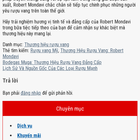
xuất, Robert Mondavi chắc chắn sẽ tiếp tục chinh phục những người
yêu rượu vang trên toàn thế giới.
Hãy trải nghiệm hương vị tinh tế và đẳng cấp của Robert Mondavi
trong bữa tiệc tiếp theo của bạn để cảm nhận sự khác biệt mà
thương hiệu này mang lại.
Danh mục:
Thương hiệu rượu vang
Thẻ tìm kiếm:
Rượu vang Mỹ
,
Thương Hiệu Rượu Vang: Robert
Mondavi
Bodegas Muga: Thương Hiệu Rượu Vang Đẳng Cấp
Lịch Sử Và Nguồn Gốc Của Các Loại Rượu Mạnh
Trả lời
Bạn phải
đăng nhập
để gửi phản hồi.
Chuyên mục
Dịch vụ
Khuyến mãi