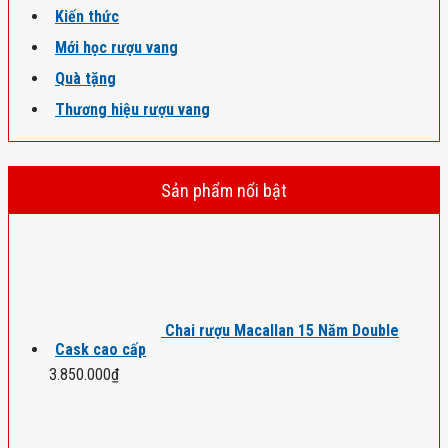
Kiến thức
Mới học rượu vang
Quà tặng
Thương hiệu rượu vang
Sản phẩm nổi bật
Chai rượu Macallan 15 Năm Double
Cask cao cấp
3.850.000
₫