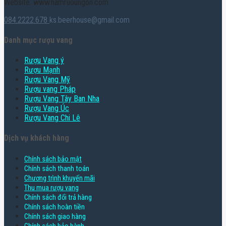
Website: www.hamruoungon.com
084.2222.678
ks.beerhouse@gmail.com
Danh mục rượu vang
Rượu Vang ý
Rượu Mạnh
Rượu Vang Mỹ
Rượu vang Pháp
Rượu Vang Tây Ban Nha
Rượu Vang Úc
Rượu Vang Chi Lê
Dịch vụ khách hàng
Chính sách bảo mật
Chính sách thanh toán
Chương trình khuyến mãi
Thu mua rượu vang
Chính sách đổi trả hàng
Chính sách hoàn tiền
Chính sách giao hàng