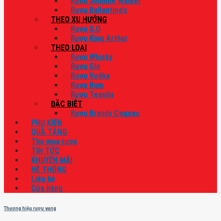
Rượu Johnnie Walker
Rượu Ballantine’s
THEO XU HƯỚNG
Rượu X.O
Rượu King Arthur
THEO LOẠI
Rượu Whisky
Rượu Gin
Rượu Vodka
Rượu Rum
Rượu Tequila
ĐẶC BIỆT
Rượu Brandy Cognac
PHỤ KIỆN
QUÀ TẶNG
Thu mua rượu
TIN TỨC
KHUYẾN MÃI
HỆ THỐNG
Liên hệ
Cửa hàng
Thương hiệu rượu vang