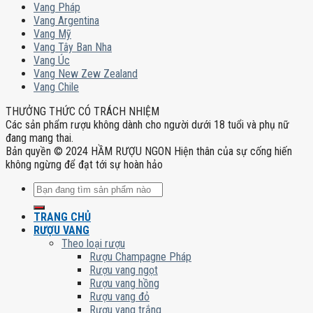
Vang Pháp
Vang Argentina
Vang Mỹ
Vang Tây Ban Nha
Vang Úc
Vang New Zew Zealand
Vang Chile
THƯỞNG THỨC CÓ TRÁCH NHIỆM
Các sản phẩm rượu không dành cho người dưới 18 tuổi và phụ nữ
đang mang thai.
Bản quyền © 2024 HẦM RƯỢU NGON Hiện thân của sự cống hiến
không ngừng để đạt tới sự hoàn hảo
Tìm
kiếm:
TRANG CHỦ
RƯỢU VANG
Theo loại rượu
Rượu Champagne Pháp
Rượu vang ngọt
Rượu vang hồng
Rượu vang đỏ
Rượu vang trắng