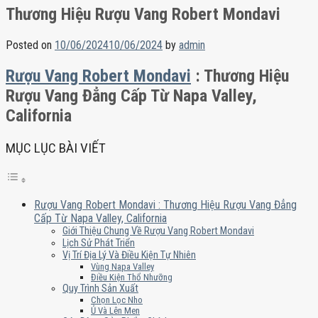
Thương Hiệu Rượu Vang Robert Mondavi
Posted on
10/06/2024
10/06/2024
by
admin
Rượu Vang Robert Mondavi
: Thương Hiệu
Rượu Vang Đẳng Cấp Từ Napa Valley,
California
MỤC LỤC BÀI VIẾT
Rượu Vang Robert Mondavi : Thương Hiệu Rượu Vang Đẳng
Cấp Từ Napa Valley, California
Giới Thiệu Chung Về Rượu Vang Robert Mondavi
Lịch Sử Phát Triển
Vị Trí Địa Lý Và Điều Kiện Tự Nhiên
Vùng Napa Valley
Điều Kiện Thổ Nhưỡng
Quy Trình Sản Xuất
Chọn Lọc Nho
Ủ Và Lên Men