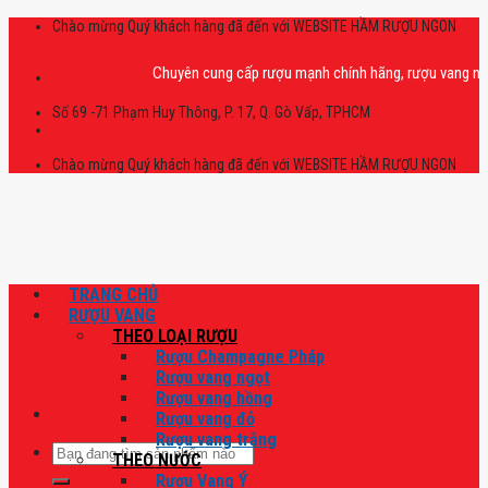
Skip
Chào mừng Quý khách hàng đã đến với WEBSITE HẦM RƯỢU NGON
to
content
Chuyên cung cấp rượu mạnh chính hãng, rượu vang nhập khẩu
Số 69 -71 Phạm Huy Thông, P. 17, Q. Gò Vấp, TPHCM
Chào mừng Quý khách hàng đã đến với WEBSITE HẦM RƯỢU NGON
TRANG CHỦ
RƯỢU VANG
THEO LOẠI RƯỢU
Rượu Champagne Pháp
Rượu vang ngọt
Rượu vang hồng
Rượu vang đỏ
Rượu vang trắng
Tìm
THEO NƯỚC
kiếm:
Rượu Vang Ý