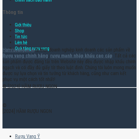
Chính sách bảo hành
Thông tin
Giới thiệu
Shop
Tin tức
Liên hệ
Quà tặng rượu vang
Hamruoungon.vn
là một doanh nghiệp kinh doanh các sản phẩm về
Rượu vang chính hãng
,
rượu mạnh nhập khẩu cao cấp
. Tất cả các
sản phẩm được đăng tải trên Website này đều được nhập khẩu chính
ngạch và có đầy đủ giấy tờ theo luật định. Chúng tôi luôn mong muốn
được sự lựa chọn và tin tưởng từ khách hàng, cũng như cam kết
phục vụ một cách tốt nhất!
© [2024] HẦM RƯỢU NGON
©
[2024] HẦM RƯỢU NGON
Rượu Vang Ý