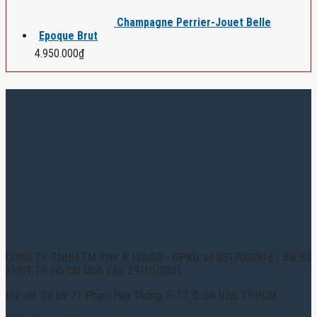
Champagne Perrier-Jouet Belle
Epoque Brut
4.950.000
₫
CÔNG TY TNHH TM XNK K HOUSE - GPKD số 0317003916 | Bởi Sở
KHĐT TP. Hồ Chí Minh cấp: 29/10/2021
Địa chỉ: Số 69-71 Phạm Huy Thông, P. 17, Q. Gò Vấp, TPHCM