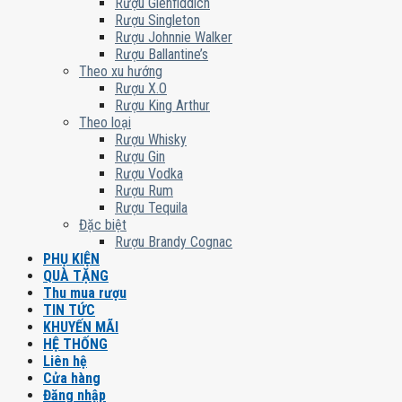
Rượu Glenfiddich
Rượu Singleton
Rượu Johnnie Walker
Rượu Ballantine’s
Theo xu hướng
Rượu X.O
Rượu King Arthur
Theo loại
Rượu Whisky
Rượu Gin
Rượu Vodka
Rượu Rum
Rượu Tequila
Đặc biệt
Rượu Brandy Cognac
PHỤ KIỆN
QUÀ TẶNG
Thu mua rượu
TIN TỨC
KHUYẾN MÃI
HỆ THỐNG
Liên hệ
Cửa hàng
Đăng nhập