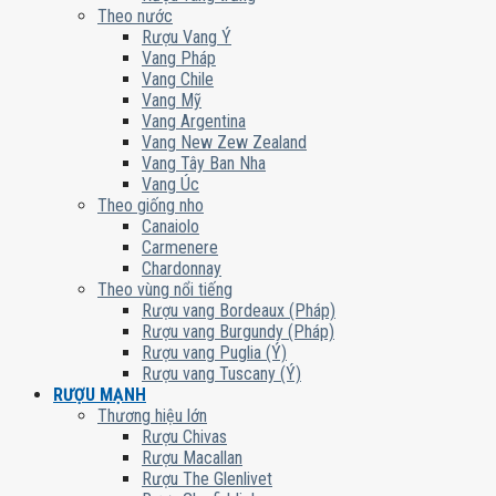
Theo nước
Rượu Vang Ý
Vang Pháp
Vang Chile
Vang Mỹ
Vang Argentina
Vang New Zew Zealand
Vang Tây Ban Nha
Vang Úc
Theo giống nho
Canaiolo
Carmenere
Chardonnay
Theo vùng nổi tiếng
Rượu vang Bordeaux (Pháp)
Rượu vang Burgundy (Pháp)
Rượu vang Puglia (Ý)
Rượu vang Tuscany (Ý)
RƯỢU MẠNH
Thương hiệu lớn
Rượu Chivas
Rượu Macallan
Rượu The Glenlivet